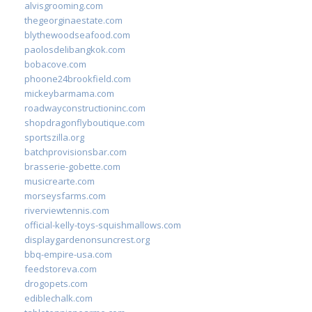
alvisgrooming.com
thegeorginaestate.com
blythewoodseafood.com
paolosdelibangkok.com
bobacove.com
phoone24brookfield.com
mickeybarmama.com
roadwayconstructioninc.com
shopdragonflyboutique.com
sportszilla.org
batchprovisionsbar.com
brasserie-gobette.com
musicrearte.com
morseysfarms.com
riverviewtennis.com
official-kelly-toys-squishmallows.com
displaygardenonsuncrest.org
bbq-empire-usa.com
feedstoreva.com
drogopets.com
ediblechalk.com