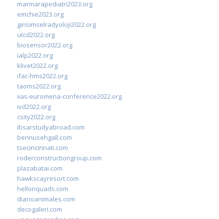
marmarapediatri2023.org
emchie2023.org
girisimselradyoloji2022.org
utcd2022.org
biosensor2022.org
ialp2022.org
klivet2022.org
ifac-hms2022.org
taoms2022.org
iias-euromena-conference2022.org
ivd2022.org
csity2022.org
ibsarstudyabroad.com
bennusehgall.com
tsecincinnati.com
roderconstructiongroup.com
plazabatai.com
hawkscayresort.com
hellonquads.com
diarioanimales.com
decogaleri.com