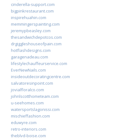
cinderella-support.com
bigpinkrestaurant.com
inspirehuahin.com
memmingerspainting.com
jeremypbeasley.com
thesandwichdepotcos.com
drgiggleshouseofpain.com
hotflashdesigns.com
garagenadeau.com
lifestylechauffeurservice.com
EverNewNails.com
insideoutdecoratingcentre.com
salvatoresinpoint.com
jovialfloralco.com
johnlscotthometeam.com
u-seehomes.com
watersportslagonissi.com
mischieffashion.com
eduwyre.com
retro-interiors.com
theblvd-boise.com