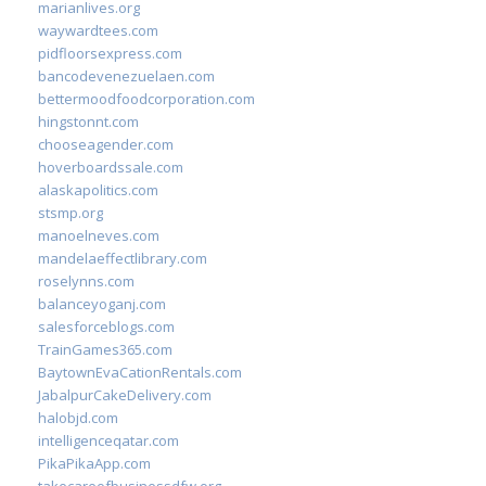
marianlives.org
waywardtees.com
pidfloorsexpress.com
bancodevenezuelaen.com
bettermoodfoodcorporation.com
hingstonnt.com
chooseagender.com
hoverboardssale.com
alaskapolitics.com
stsmp.org
manoelneves.com
mandelaeffectlibrary.com
roselynns.com
balanceyoganj.com
salesforceblogs.com
TrainGames365.com
BaytownEvaCationRentals.com
JabalpurCakeDelivery.com
halobjd.com
intelligenceqatar.com
PikaPikaApp.com