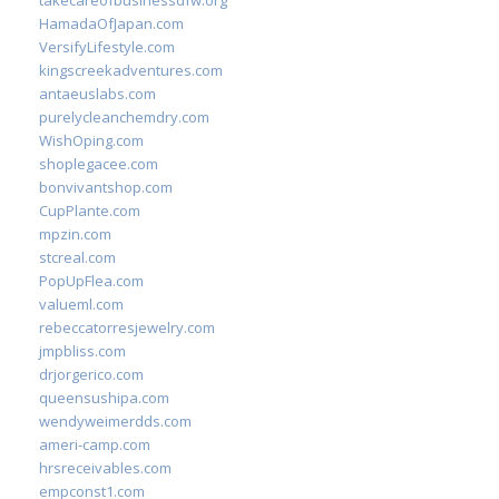
takecareofbusinessdfw.org
HamadaOfJapan.com
VersifyLifestyle.com
kingscreekadventures.com
antaeuslabs.com
purelycleanchemdry.com
WishOping.com
shoplegacee.com
bonvivantshop.com
CupPlante.com
mpzin.com
stcreal.com
PopUpFlea.com
valueml.com
rebeccatorresjewelry.com
jmpbliss.com
drjorgerico.com
queensushipa.com
wendyweimerdds.com
ameri-camp.com
hrsreceivables.com
empconst1.com