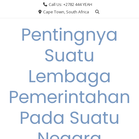
Skip
Call Us: +2782 444 YEAH
to
Cape Town, South Africa
content
Pentingnya
Suatu
Lembaga
Pemerintahan
Pada Suatu
Negara