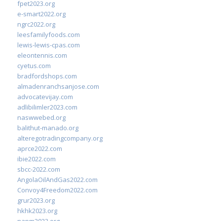
fpet2023.org
e-smart2022.org
ngrc2022.org
leesfamilyfoods.com
lewis-lewis-cpas.com
eleontennis.com
cyetus.com
bradfordshops.com
almadenranchsanjose.com
advocatevijay.com
adlibilimler2023.com
naswwebed.org
balithut-manado.org
alteregotradingcompany.org
aprce2022.com
ibie2022.com
sbcc-2022.com
AngolaOilAndGas2022.com
Convoy4Freedom2022.com
grur2023.org
hkhk2023.org