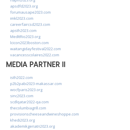
napm2023.org
apsdfd2023.org
forumausape2023.com
imkl2023.com
careerfaircsd2023.com
apsth2023.com
MedItRio2023.org
lcicon2023boston.com
waitangidayfestival2022.com
vacancesscolaires2022.com
MEDIA PARTNER II
isth2022.com
p2b2pabi2023-makassar.com
wocfparis2023.org
sinc2023.com
scdlqatar2022-qa.com
thecolumbiagrill.com
provisionscheeseandwineshoppe.com
khedi2023.org
akademikgeriatri2023.org