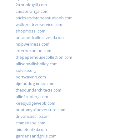
2troublegrill.com
casateranga.com
sticksandstonesstudiooh.com
walkers-treeservice.com
shopmossi.com
untamedcollectivesd.com
mxpwellness.com
infernocanine.com
thepaperhousecollection.com
allisonwillisholley.com
solslite.org
portwayinn.com
djmaddogmusic.com
thesoundarchitects.com
allin1roofing.com
keepjudgewebb.com
anatomyofadventure.com
drivancastillo.com
cmmedspa.com
midletontkd.com
gardensandgrills.com