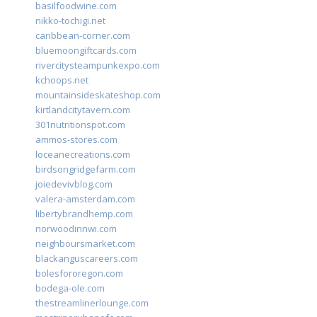
basilfoodwine.com
nikko-tochigi.net
caribbean-corner.com
bluemoongiftcards.com
rivercitysteampunkexpo.com
kchoops.net
mountainsideskateshop.com
kirtlandcitytavern.com
301nutritionspot.com
ammos-stores.com
loceanecreations.com
birdsongridgefarm.com
joiedevivblog.com
valera-amsterdam.com
libertybrandhemp.com
norwoodinnwi.com
neighboursmarket.com
blackanguscareers.com
bolesfororegon.com
bodega-ole.com
thestreamlinerlounge.com