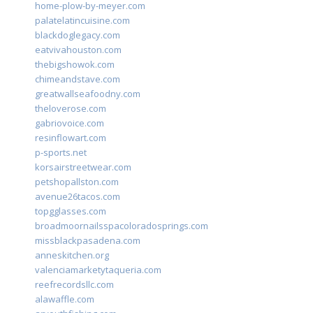
home-plow-by-meyer.com
palatelatincuisine.com
blackdoglegacy.com
eatvivahouston.com
thebigshowok.com
chimeandstave.com
greatwallseafoodny.com
theloverose.com
gabriovoice.com
resinflowart.com
p-sports.net
korsairstreetwear.com
petshopallston.com
avenue26tacos.com
topgglasses.com
broadmoornailsspacoloradosprings.com
missblackpasadena.com
anneskitchen.org
valenciamarketytaqueria.com
reefrecordsllc.com
alawaffle.com