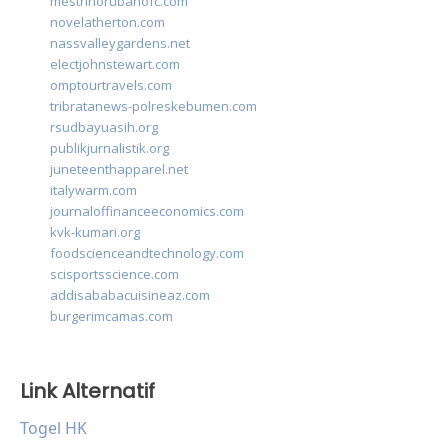
mestrinorubanofc.com
novelatherton.com
nassvalleygardens.net
electjohnstewart.com
omptourtravels.com
tribratanews-polreskebumen.com
rsudbayuasih.org
publikjurnalistik.org
juneteenthapparel.net
italywarm.com
journaloffinanceeconomics.com
kvk-kumari.org
foodscienceandtechnology.com
scisportsscience.com
addisababacuisineaz.com
burgerimcamas.com
Link Alternatif
Togel HK