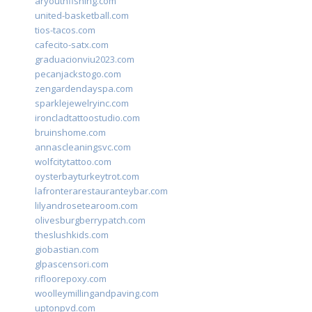
aryouthfishing.com
united-basketball.com
tios-tacos.com
cafecito-satx.com
graduacionviu2023.com
pecanjackstogo.com
zengardendayspa.com
sparklejewelryinc.com
ironcladtattoostudio.com
bruinshome.com
annascleaningsvc.com
wolfcitytattoo.com
oysterbayturkeytrot.com
lafronterarestauranteybar.com
lilyandrosetearoom.com
olivesburgberrypatch.com
theslushkids.com
giobastian.com
glpascensori.com
rifloorepoxy.com
woolleymillingandpaving.com
uptonpvd.com