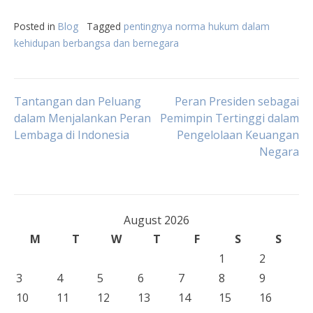
Posted in
Blog
Tagged
pentingnya norma hukum dalam
kehidupan berbangsa dan bernegara
Post
Tantangan dan Peluang
Peran Presiden sebagai
dalam Menjalankan Peran
Pemimpin Tertinggi dalam
Lembaga di Indonesia
Pengelolaan Keuangan
navigation
Negara
August 2026
M
T
W
T
F
S
S
1
2
3
4
5
6
7
8
9
10
11
12
13
14
15
16