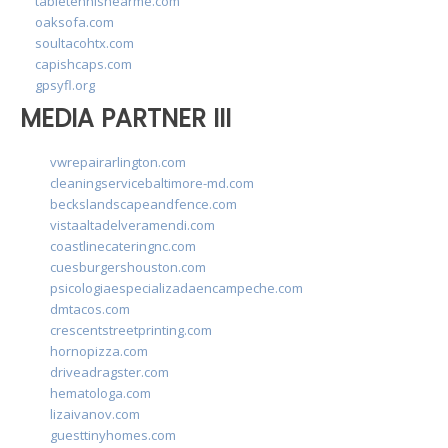
tabletennisnearme.com
oaksofa.com
soultacohtx.com
capishcaps.com
gpsyfl.org
MEDIA PARTNER III
vwrepairarlington.com
cleaningservicebaltimore-md.com
beckslandscapeandfence.com
vistaaltadelveramendi.com
coastlinecateringnc.com
cuesburgershouston.com
psicologiaespecializadaencampeche.com
dmtacos.com
crescentstreetprinting.com
hornopizza.com
driveadragster.com
hematologa.com
lizaivanov.com
guesttinyhomes.com