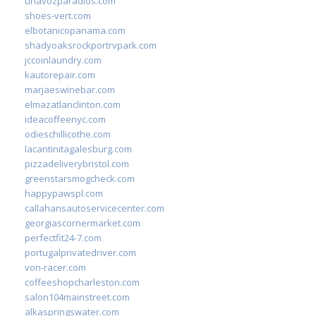
unavozparadios.com
shoes-vert.com
elbotanicopanama.com
shadyoaksrockportrvpark.com
jccoinlaundry.com
kautorepair.com
marjaeswinebar.com
elmazatlanclinton.com
ideacoffeenyc.com
odieschillicothe.com
lacantinitagalesburg.com
pizzadeliverybristol.com
greenstarsmogcheck.com
happypawspl.com
callahansautoservicecenter.com
georgiascornermarket.com
perfectfit24-7.com
portugalprivatedriver.com
von-racer.com
coffeeshopcharleston.com
salon104mainstreet.com
alkaspringswater.com