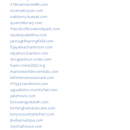
318mainstreet8h.com
lovenailsspari.com
oakberry-kuwait.com
quartzliterary.com
friendsofbroderickpark.com
studiopiattellina.com
jannagrillspringfield.com
fujiyamacharleston.com
elpatronchardon.com
donglaishun-order.com
fiamc-rome2022.org
mariceworldessentials.com
lafisheriarestaurant.com
915jazzandmore.com
aguadulce-countryfair.com
jakehovis.com
bosswingsduluth.com
birminghamautocare.com
tonyscountrykitchen.com
jbellasnailspa.com
mychaihouse.com