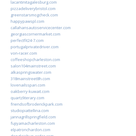
lacantinitagalesburg.com
pizzadeliverybristol.com
greenstarsmogcheck.com
happypawspl.com
callahansautoservicecenter.com
georgiascornermarket.com
perfectfit24-7.com
portugalprivatedriver.com
von-racer.com
coffeeshopcharleston.com
salon104mainstreet.com
alkaspringswater.com
318mainstreet8h.com
lovenailsspari.com
oakberry-kuwait.com
quartzliterary.com
friendsofbroderickpark.com
studiopiattellina.com
jannagrillspringfield.com
fujiyamacharleston.com
elpatronchardon.com
donglaishun-order.com