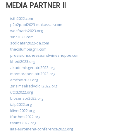
MEDIA PARTNER II
isth2022.com
p2b2pabi2023-makassar.com
wocfparis2023.org
sinc2023.com
scdlqatar2022-qa.com
thecolumbiagrill.com
provisionscheeseandwineshoppe.com
khedi2023.org
akademikgeriatri2023.org
marmarapediatri2023.org
emchie2023.org
girisimselradyoloji2022.org
utcd2022.org
biosensor2022.org
ialp2022.org
klivet2022.org
ifac-hms2022.org
taoms2022.org
iias-euromena-conference2022.org