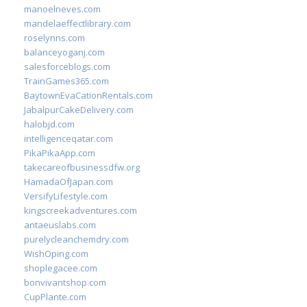
manoelneves.com
mandelaeffectlibrary.com
roselynns.com
balanceyoganj.com
salesforceblogs.com
TrainGames365.com
BaytownEvaCationRentals.com
JabalpurCakeDelivery.com
halobjd.com
intelligenceqatar.com
PikaPikaApp.com
takecareofbusinessdfw.org
HamadaOfJapan.com
VersifyLifestyle.com
kingscreekadventures.com
antaeuslabs.com
purelycleanchemdry.com
WishOping.com
shoplegacee.com
bonvivantshop.com
CupPlante.com