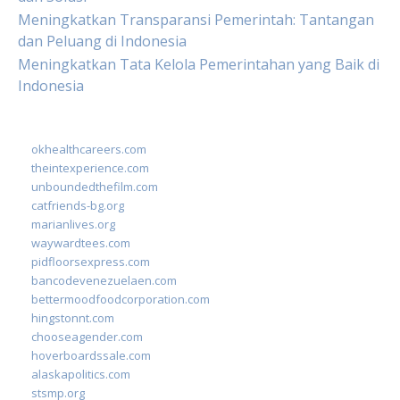
Meningkatkan Transparansi Pemerintah: Tantangan
dan Peluang di Indonesia
Meningkatkan Tata Kelola Pemerintahan yang Baik di
Indonesia
okhealthcareers.com
theintexperience.com
unboundedthefilm.com
catfriends-bg.org
marianlives.org
waywardtees.com
pidfloorsexpress.com
bancodevenezuelaen.com
bettermoodfoodcorporation.com
hingstonnt.com
chooseagender.com
hoverboardssale.com
alaskapolitics.com
stsmp.org