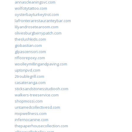
annascleaningsvc.com
wolfcitytattoo.com
oysterbayturkeytrot.com
lafronterarestauranteybar.com
lilyandrosetearoom.com
olivesburgberrypatch.com
theslushkids.com
giobastian.com
glpascensori.com
rifloorepoxy.com
woolleymillingandpaving.com
uptonpvd.com
2troublegrill.com
casateranga.com
sticksandstonesstudiooh.com
walkers-treeservice.com
shopmossi.com
untamedcollectivesd.com
mxpwellness.com
infernocanine.com
thepaperhousecollection.com