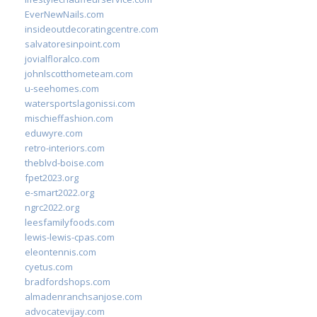
EverNewNails.com
insideoutdecoratingcentre.com
salvatoresinpoint.com
jovialfloralco.com
johnlscotthometeam.com
u-seehomes.com
watersportslagonissi.com
mischieffashion.com
eduwyre.com
retro-interiors.com
theblvd-boise.com
fpet2023.org
e-smart2022.org
ngrc2022.org
leesfamilyfoods.com
lewis-lewis-cpas.com
eleontennis.com
cyetus.com
bradfordshops.com
almadenranchsanjose.com
advocatevijay.com