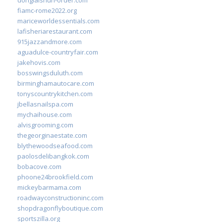
fiamc-rome2022.org
mariceworldessentials.com
lafisheriarestaurant.com
915jazzandmore.com
aguadulce-countryfair.com
jakehovis.com
bosswingsduluth.com
birminghamautocare.com
tonyscountrykitchen.com
jbellasnailspa.com
mychaihouse.com
alvisgrooming.com
thegeorginaestate.com
blythewoodseafood.com
paolosdelibangkok.com
bobacove.com
phoone24brookfield.com
mickeybarmama.com
roadwayconstructioninc.com
shopdragonflyboutique.com
sportszilla.org