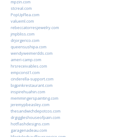
mpzin.com
stcreal.com
PopUpFlea.com
valueml.com
rebeccatorresjewelry.com
jmpbliss.com
drjorgerico.com
queensushipa.com
wendyweimerdds.com
ameri-camp.com
hrsreceivables.com
empconst1.com
cinderella-support.com
bigpinkrestaurant.com
inspirehuahin.com
memmingerspainting.com
jeremypbeasley.com
thesandwichdepotcos.com
drgiggleshouseofpain.com
hotflashdesigns.com
garagenadeau.com
lifestylechauffeurservice.com