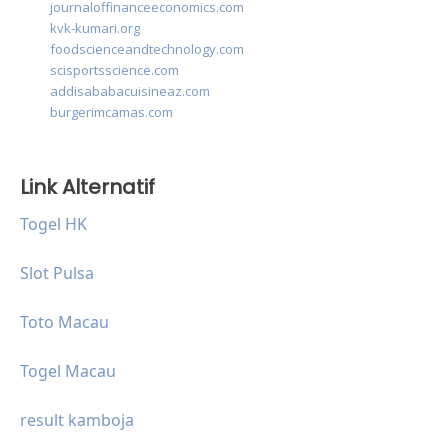
journaloffinanceeconomics.com
kvk-kumari.org
foodscienceandtechnology.com
scisportsscience.com
addisababacuisineaz.com
burgerimcamas.com
Link Alternatif
Togel HK
Slot Pulsa
Toto Macau
Togel Macau
result kamboja