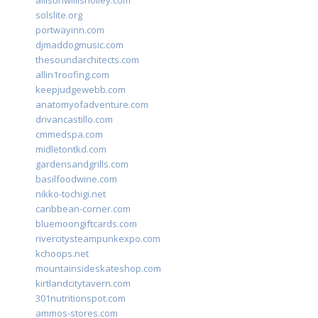
allisonwillisholley.com
solslite.org
portwayinn.com
djmaddogmusic.com
thesoundarchitects.com
allin1roofing.com
keepjudgewebb.com
anatomyofadventure.com
drivancastillo.com
cmmedspa.com
midletontkd.com
gardensandgrills.com
basilfoodwine.com
nikko-tochigi.net
caribbean-corner.com
bluemoongiftcards.com
rivercitysteampunkexpo.com
kchoops.net
mountainsideskateshop.com
kirtlandcitytavern.com
301nutritionspot.com
ammos-stores.com