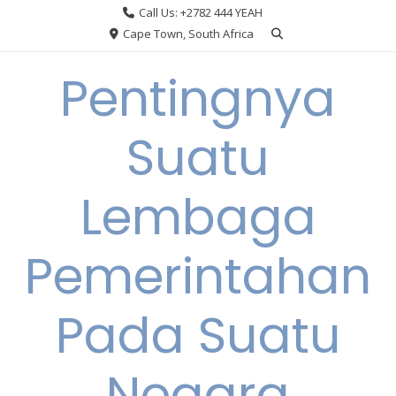
Skip
Call Us: +2782 444 YEAH
to
Cape Town, South Africa
content
Pentingnya
Suatu
Lembaga
Pemerintahan
Pada Suatu
Negara