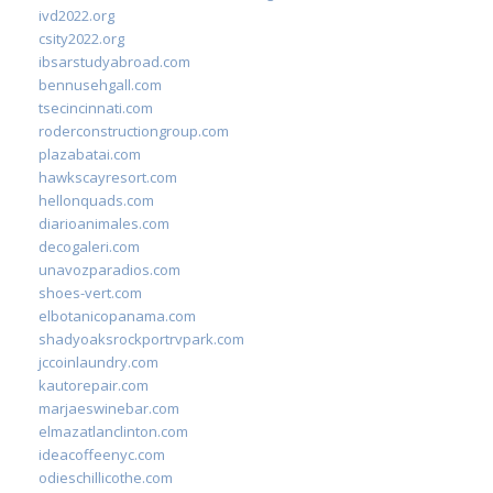
ivd2022.org
csity2022.org
ibsarstudyabroad.com
bennusehgall.com
tsecincinnati.com
roderconstructiongroup.com
plazabatai.com
hawkscayresort.com
hellonquads.com
diarioanimales.com
decogaleri.com
unavozparadios.com
shoes-vert.com
elbotanicopanama.com
shadyoaksrockportrvpark.com
jccoinlaundry.com
kautorepair.com
marjaeswinebar.com
elmazatlanclinton.com
ideacoffeenyc.com
odieschillicothe.com