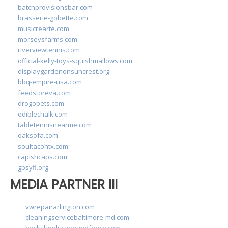
batchprovisionsbar.com
brasserie-gobette.com
musicrearte.com
morseysfarms.com
riverviewtennis.com
official-kelly-toys-squishmallows.com
displaygardenonsuncrest.org
bbq-empire-usa.com
feedstoreva.com
drogopets.com
ediblechalk.com
tabletennisnearme.com
oaksofa.com
soultacohtx.com
capishcaps.com
gpsyfl.org
MEDIA PARTNER III
vwrepairarlington.com
cleaningservicebaltimore-md.com