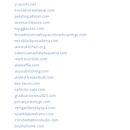
p-sports.net
korsairstreetwear.com
petshopallston.com
avenue26tacos.com
topgglasses.com
broadmoornailsspacoloradosprings.com
missblackpasadena.com
anneskitchen.org
valenciamarketytaqueria.com
reefrecordsllc.com
alawaffle.com
aryouthfishing.com
united-basketball.com
tios-tacos.com
cafecito-satx.com
graduacionviu2023.com
pecanjackstogo.com
zengardendayspa.com
sparklejewelryinc.com
ironcladtattoostudio.com
bruinshome.com