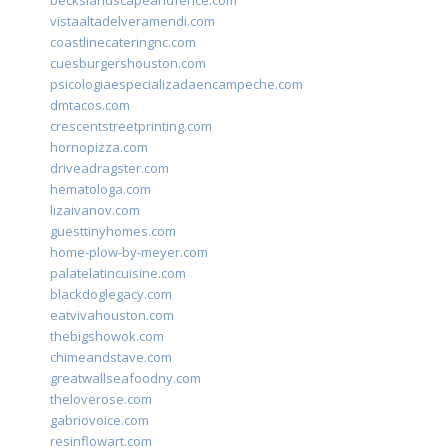
beckslandscapeandfence.com
vistaaltadelveramendi.com
coastlinecateringnc.com
cuesburgershouston.com
psicologiaespecializadaencampeche.com
dmtacos.com
crescentstreetprinting.com
hornopizza.com
driveadragster.com
hematologa.com
lizaivanov.com
guesttinyhomes.com
home-plow-by-meyer.com
palatelatincuisine.com
blackdoglegacy.com
eatvivahouston.com
thebigshowok.com
chimeandstave.com
greatwallseafoodny.com
theloverose.com
gabriovoice.com
resinflowart.com