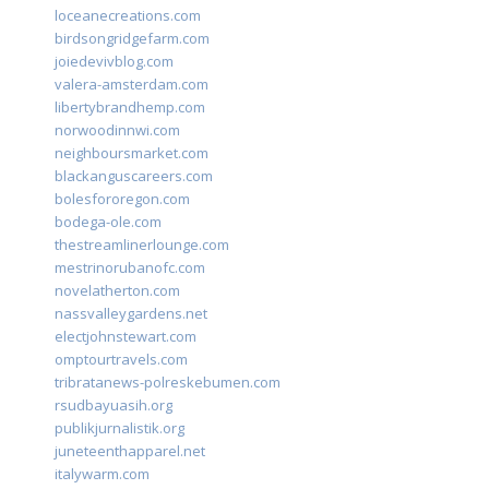
loceanecreations.com
birdsongridgefarm.com
joiedevivblog.com
valera-amsterdam.com
libertybrandhemp.com
norwoodinnwi.com
neighboursmarket.com
blackanguscareers.com
bolesfororegon.com
bodega-ole.com
thestreamlinerlounge.com
mestrinorubanofc.com
novelatherton.com
nassvalleygardens.net
electjohnstewart.com
omptourtravels.com
tribratanews-polreskebumen.com
rsudbayuasih.org
publikjurnalistik.org
juneteenthapparel.net
italywarm.com