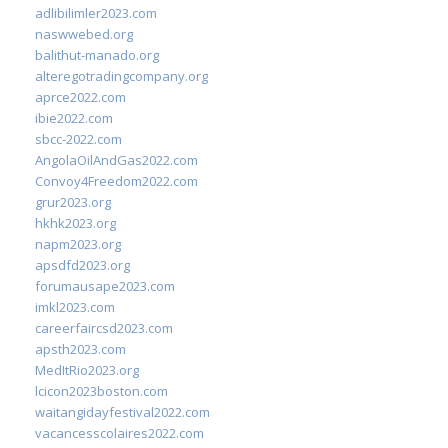
adlibilimler2023.com
naswwebed.org
balithut-manado.org
alteregotradingcompany.org
aprce2022.com
ibie2022.com
sbcc-2022.com
AngolaOilAndGas2022.com
Convoy4Freedom2022.com
grur2023.org
hkhk2023.org
napm2023.org
apsdfd2023.org
forumausape2023.com
imkl2023.com
careerfaircsd2023.com
apsth2023.com
MedItRio2023.org
lcicon2023boston.com
waitangidayfestival2022.com
vacancesscolaires2022.com