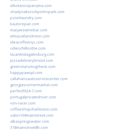
elbotanicopanama.com
shadyoaksrockportrvpark.com
jccoinlaundry.com
kautorepair.com
marjaeswinebar.com
elmazatlanclinton.com
ideacoffeenyc.com
odieschillicothe.com
lacantinitagalesburg.com
pizzadeliverybristol.com
greenstarsmogcheck.com
happypawspl.com
callahansautoservicecenter.com
georgiascornermarket.com
perfectfit24-7.com
portugalprivatedriver.com
von-racer.com
coffeeshopcharleston.com
salon104mainstreet.com
alkaspringswater.com
318mainstreet8h.com