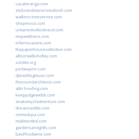
casateranga.com
sticksandstonesstudiooh.com
walkers-treeservice.com
shopmossi.com
untamedcollectivesd.com
mxpwellness.com
infernocanine.com
thepaperhousecollection.com
allisonwillisholley.com
solslite.org
portwayinn.com
djmaddogmusic.com
thesoundarchitects.com
allin1roofing.com
keepjudgewebb.com
anatomyofadventure.com
drivancastillo.com
cmmedspa.com
midletontkd.com
gardensandgrills.com
basilfoodwine.com