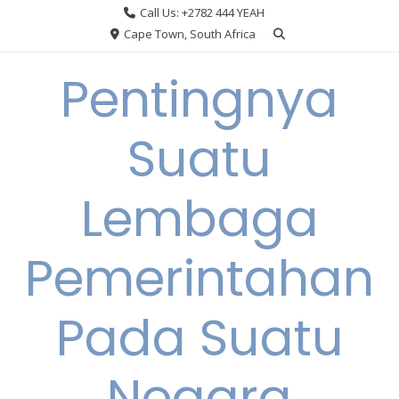
Skip
Call Us: +2782 444 YEAH
to
Cape Town, South Africa
content
Pentingnya
Suatu
Lembaga
Pemerintahan
Pada Suatu
Negara