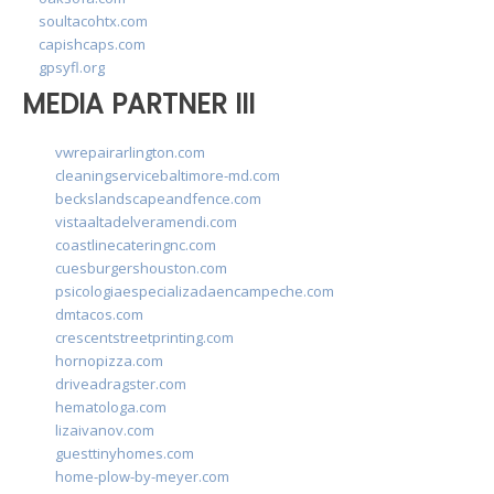
soultacohtx.com
capishcaps.com
gpsyfl.org
MEDIA PARTNER III
vwrepairarlington.com
cleaningservicebaltimore-md.com
beckslandscapeandfence.com
vistaaltadelveramendi.com
coastlinecateringnc.com
cuesburgershouston.com
psicologiaespecializadaencampeche.com
dmtacos.com
crescentstreetprinting.com
hornopizza.com
driveadragster.com
hematologa.com
lizaivanov.com
guesttinyhomes.com
home-plow-by-meyer.com