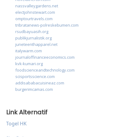
nassvalleygardens.net
electjohnstewart.com
omptourtravels.com
tribratanews-polreskebumen.com
rsudbayuasih.org
publikjurnalistik.org
juneteenthapparel.net
italywarm.com
journaloffinanceeconomics.com
kvk-kumari.org
foodscienceandtechnology.com
scisportsscience.com
addisababacuisineaz.com
burgerimcamas.com
Link Alternatif
Togel HK