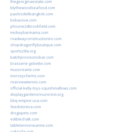
thegeorginaestate.com
blythewoodseafood.com
paolosdelibangkok.com
bobacove.com
phoone24brookfield.com
mickeybarmama.com
roadwayconstructioninc.com
shopdragonflyboutique.com
sportszilla.org
batchprovisionsbar.com
brasserie-gobette.com
musicrearte.com
morseysfarms.com
riverviewtennis.com
official-kelly-toys-squishmallows.com
displaygardenonsuncrest.org
bbq-empire-usa.com
feedstoreva.com
drogopets.com
ediblechalk.com
tabletennisnearme.com
oaksofa.com