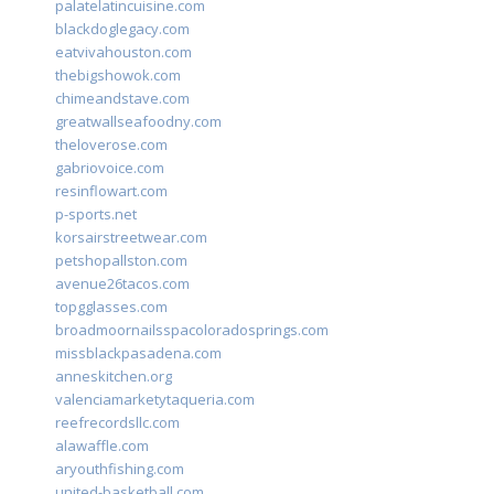
palatelatincuisine.com
blackdoglegacy.com
eatvivahouston.com
thebigshowok.com
chimeandstave.com
greatwallseafoodny.com
theloverose.com
gabriovoice.com
resinflowart.com
p-sports.net
korsairstreetwear.com
petshopallston.com
avenue26tacos.com
topgglasses.com
broadmoornailsspacoloradosprings.com
missblackpasadena.com
anneskitchen.org
valenciamarketytaqueria.com
reefrecordsllc.com
alawaffle.com
aryouthfishing.com
united-basketball.com