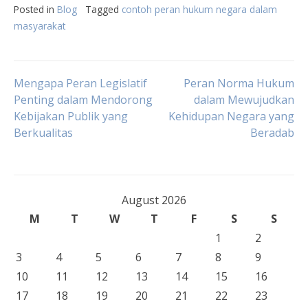
Posted in
Blog
Tagged
contoh peran hukum negara dalam
masyarakat
Post
Mengapa Peran Legislatif
Peran Norma Hukum
Penting dalam Mendorong
dalam Mewujudkan
Kebijakan Publik yang
Kehidupan Negara yang
navigation
Berkualitas
Beradab
August 2026
M
T
W
T
F
S
S
1
2
3
4
5
6
7
8
9
10
11
12
13
14
15
16
17
18
19
20
21
22
23