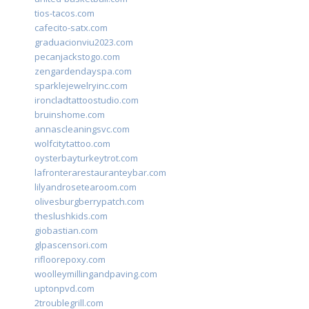
tios-tacos.com
cafecito-satx.com
graduacionviu2023.com
pecanjackstogo.com
zengardendayspa.com
sparklejewelryinc.com
ironcladtattoostudio.com
bruinshome.com
annascleaningsvc.com
wolfcitytattoo.com
oysterbayturkeytrot.com
lafronterarestauranteybar.com
lilyandrosetearoom.com
olivesburgberrypatch.com
theslushkids.com
giobastian.com
glpascensori.com
rifloorepoxy.com
woolleymillingandpaving.com
uptonpvd.com
2troublegrill.com