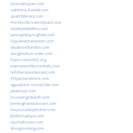
lovenailsspari.com
oakberry-kuwait.com
quartzliterary.com
friendsofbroderickpark.com
studiopiattellina.com
jannagrillspringfield.com
fujiyamacharleston.com
elpatronchardon.com
donglaishun-order.com
fiamc-rome2022.org
mariceworldessentials.com
lafisheriarestaurant.com
915jazzandmore.com
aguadulce-countryfair.com
jakehovis.com
bosswingsduluth.com
birminghamautocare.com
tonyscountrykitchen.com
jbellasnailspa.com
mychaihouse.com
alvisgrooming.com