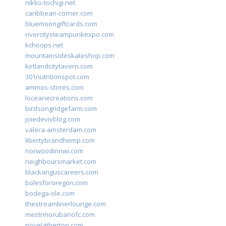
nikko-tochigi.net
caribbean-corner.com
bluemoongiftcards.com
rivercitysteampunkexpo.com
kchoops.net
mountainsideskateshop.com
kirtlandcitytavern.com
301nutritionspot.com
ammos-stores.com
loceanecreations.com
birdsongridgefarm.com
joiedevivblog.com
valera-amsterdam.com
libertybrandhemp.com
norwoodinnwi.com
neighboursmarket.com
blackanguscareers.com
bolesfororegon.com
bodega-ole.com
thestreamlinerlounge.com
mestrinorubanofc.com
novelatherton.com