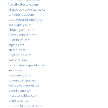
VersifyLifestyle.com
kingscreekadventures.com
antaeuslabs.com
purelycleanchemdry.com
WishOping.com
shoplegacee.com
bonvivantshop.com
CupPlante.com
mpzin.com
stcreal.com
PopUpFlea.com
valueml.com
rebeccatorresjewelry.com
jmpbliss.com
drjorgerico.com
queensushipa.com
wendyweimerdds.com
ameri-camp.com
hrsreceivables.com
empconst1.com
cinderella-support.com