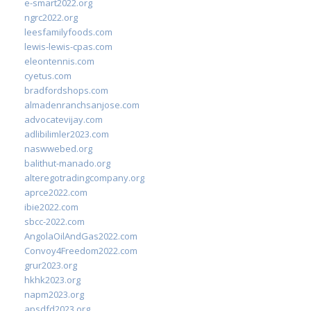
e-smart2022.org
ngrc2022.org
leesfamilyfoods.com
lewis-lewis-cpas.com
eleontennis.com
cyetus.com
bradfordshops.com
almadenranchsanjose.com
advocatevijay.com
adlibilimler2023.com
naswwebed.org
balithut-manado.org
alteregotradingcompany.org
aprce2022.com
ibie2022.com
sbcc-2022.com
AngolaOilAndGas2022.com
Convoy4Freedom2022.com
grur2023.org
hkhk2023.org
napm2023.org
apsdfd2023.org