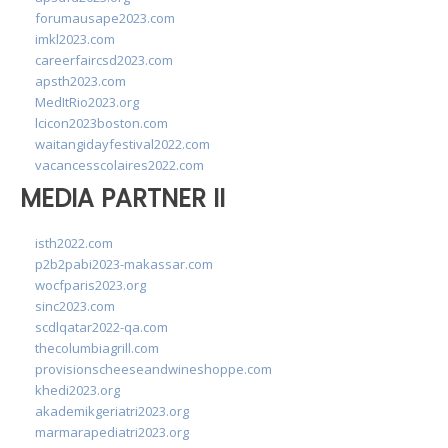
forumausape2023.com
imkl2023.com
careerfaircsd2023.com
apsth2023.com
MedItRio2023.org
lcicon2023boston.com
waitangidayfestival2022.com
vacancesscolaires2022.com
MEDIA PARTNER II
isth2022.com
p2b2pabi2023-makassar.com
wocfparis2023.org
sinc2023.com
scdlqatar2022-qa.com
thecolumbiagrill.com
provisionscheeseandwineshoppe.com
khedi2023.org
akademikgeriatri2023.org
marmarapediatri2023.org