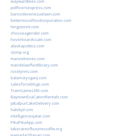
waywardtees.com
pidfloorsexpress.com
bancodevenezuelaen.com
bettermoodfoodcorporation.com
hingstonnt.com
chooseagender.com
hoverboardssale.com
alaskapolitics.com
stsmp.org
manoelneves.com
mandelaeffectlibrary.com
roselynns.com
balanceyoganj.com
salesforceblogs.com
TrainGames365.com
BaytownEvaCationRentals.com
JabalpurCakeDelivery.com
halobjd.com
intelligenceqatar.com
PikaPikaApp.com
takecareofbusinessdfw.org
HamadaOfJapan.com