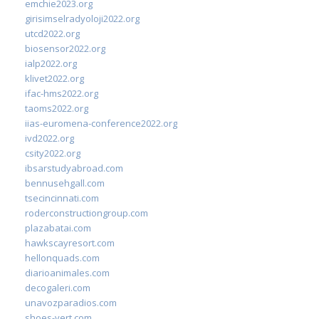
emchie2023.org
girisimselradyoloji2022.org
utcd2022.org
biosensor2022.org
ialp2022.org
klivet2022.org
ifac-hms2022.org
taoms2022.org
iias-euromena-conference2022.org
ivd2022.org
csity2022.org
ibsarstudyabroad.com
bennusehgall.com
tsecincinnati.com
roderconstructiongroup.com
plazabatai.com
hawkscayresort.com
hellonquads.com
diarioanimales.com
decogaleri.com
unavozparadios.com
shoes-vert.com