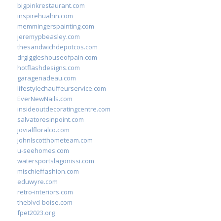
bigpinkrestaurant.com
inspirehuahin.com
memmingerspainting.com
jeremypbeasley.com
thesandwichdepotcos.com
drgiggleshouseofpain.com
hotflashdesigns.com
garagenadeau.com
lifestylechauffeurservice.com
EverNewNails.com
insideoutdecoratingcentre.com
salvatoresinpoint.com
jovialfloralco.com
johnlscotthometeam.com
u-seehomes.com
watersportslagonissi.com
mischieffashion.com
eduwyre.com
retro-interiors.com
theblvd-boise.com
fpet2023.org