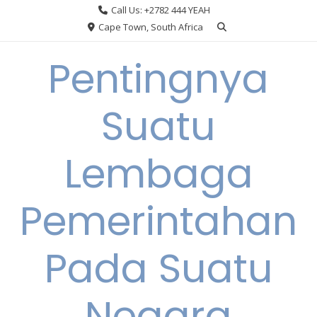
Skip
Call Us: +2782 444 YEAH
to
Cape Town, South Africa
content
Pentingnya
Suatu
Lembaga
Pemerintahan
Pada Suatu
Negara