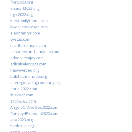
fpet2023.org
e-smart2022.org
ngrc2022.org
leesfamilyfoods.com
lewis-lewis-cpas.com
eleontennis.com
cyetus.com
bradfordshops.com
almadenranchsanjose.com
advocatevijay.com
adlibilimler2023.com
naswwebed.org
balithut-manado.org
alteregotradingcompany.org
aprce2022.com
ibie2022.com
sbcc-2022.com
AngolaOilAndGas2022.com
Convoy4Freedom2022.com
grur2023.org
hkhk2023.org