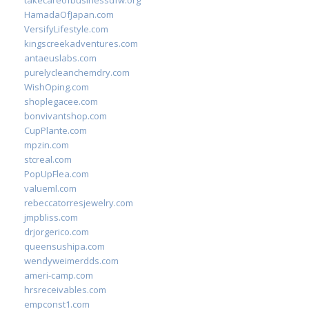
takecareofbusinessdfw.org
HamadaOfJapan.com
VersifyLifestyle.com
kingscreekadventures.com
antaeuslabs.com
purelycleanchemdry.com
WishOping.com
shoplegacee.com
bonvivantshop.com
CupPlante.com
mpzin.com
stcreal.com
PopUpFlea.com
valueml.com
rebeccatorresjewelry.com
jmpbliss.com
drjorgerico.com
queensushipa.com
wendyweimerdds.com
ameri-camp.com
hrsreceivables.com
empconst1.com