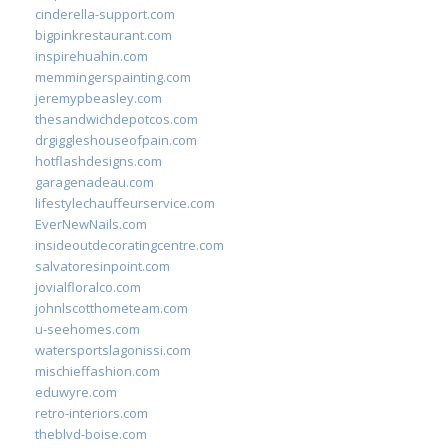
cinderella-support.com
bigpinkrestaurant.com
inspirehuahin.com
memmingerspainting.com
jeremypbeasley.com
thesandwichdepotcos.com
drgiggleshouseofpain.com
hotflashdesigns.com
garagenadeau.com
lifestylechauffeurservice.com
EverNewNails.com
insideoutdecoratingcentre.com
salvatoresinpoint.com
jovialfloralco.com
johnlscotthometeam.com
u-seehomes.com
watersportslagonissi.com
mischieffashion.com
eduwyre.com
retro-interiors.com
theblvd-boise.com