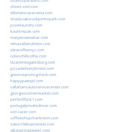
unavozparadios.com
shoes-vert.com
elbotanicopanama.com
shadyoaksrockportrvpark.com
jccoinlaundry.com
kautorepair.com
marjaeswinebar.com
elmazatlanclinton.com
ideacoffeenyc.com
odieschillicothe.com
lacantinitagalesburg.com
pizzadeliverybristol.com
greenstarsmogcheck.com
happypawspl.com
callahansautoservicecenter.com
georgiascornermarket.com
perfectfit24-7.com
portugalprivatedriver.com
von-racer.com
coffeeshopcharleston.com
salon104mainstreet.com
alkaspringswater.com