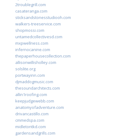
2troublegrill.com
casateranga.com
sticksandstonesstudiooh.com
walkers-treeservice.com
shopmossi.com
untamedcollectivesd.com
mxpwellness.com
infernocanine.com
thepaperhousecollection.com
allisonwillisholley.com
solslite.org
portwayinn.com
djmaddogmusic.com
thesoundarchitects.com
allin1roofing.com
keepjudgewebb.com
anatomyofadventure.com
drivancastillo.com
cmmedspa.com
midletontkd.com
gardensandgrills.com