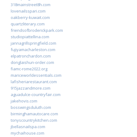
318mainstreet8h.com
lovenailsspari.com
oakberry-kuwait.com
quartzliterary.com
friendsofbroderickpark.com
studiopiattellina.com
jannagrillspringfield.com
fujiyamacharleston.com
elpatronchardon.com
donglaishun-order.com
fiamc-rome2022.org
mariceworldessentials.com
lafisheriarestaurant.com
915jazzandmore.com
aguadulce-countryfair.com
jakehovis.com
bosswingsduluth.com
birminghamautocare.com
tonyscountrykitchen.com
jbellasnailspa.com
mychaihouse.com