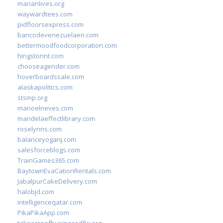
marianlives.org
waywardtees.com
pidfloorsexpress.com
bancodevenezuelaen.com
bettermoodfoodcorporation.com
hingstonnt.com
chooseagender.com
hoverboardssale.com
alaskapolitics.com
stsmp.org
manoelneves.com
mandelaeffectlibrary.com
roselynns.com
balanceyoganj.com
salesforceblogs.com
TrainGames365.com
BaytownEvaCationRentals.com
JabalpurCakeDelivery.com
halobjd.com
intelligenceqatar.com
PikaPikaApp.com