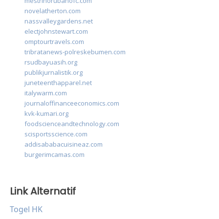
mestrinorubanofc.com
novelatherton.com
nassvalleygardens.net
electjohnstewart.com
omptourtravels.com
tribratanews-polreskebumen.com
rsudbayuasih.org
publikjurnalistik.org
juneteenthapparel.net
italywarm.com
journaloffinanceeconomics.com
kvk-kumari.org
foodscienceandtechnology.com
scisportsscience.com
addisababacuisineaz.com
burgerimcamas.com
Link Alternatif
Togel HK