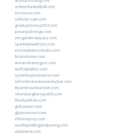
aryouthfishing.com
united-basketball.com
tios-tacos.com
cafecito-satx.com
graduacionviu2023.com
pecanjackstogo.com
zengardendayspa.com
sparklejewelryinc.com
ironcladtattoostudio.com
bruinshome.com
annascleaningsvc.com
wolfcitytattoo.com
oysterbayturkeytrot.com
lafronterarestauranteybar.com
lilyandrosetearoom.com
olivesburgberrypatch.com
theslushkids.com
giobastian.com
glpascensori.com
rifloorepoxy.com
woolleymillingandpaving.com
uptonpvd.com