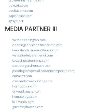
tabletennisnearme.com
oaksofa.com
soultacohtx.com
capishcaps.com
gpsyfl.org
MEDIA PARTNER III
vwrepairarlington.com
cleaningservicebaltimore-md.com
beckslandscapeandfence.com
vistaaltadelveramendi.com
coastlinecateringnc.com
cuesburgershouston.com
psicologiaespecializadaencampeche.com
dmtacos.com
crescentstreetprinting.com
hornopizza.com
driveadragster.com
hematologa.com
lizaivanov.com
guesttinyhomes.com