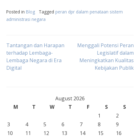
Posted in
Blog
Tagged
peran dpr dalam penataan sistem
administrasi negara
Post
Tantangan dan Harapan
Menggali Potensi Peran
terhadap Lembaga-
Legislatif dalam
Lembaga Negara di Era
Meningkatkan Kualitas
navigation
Digital
Kebijakan Publik
August 2026
M
T
W
T
F
S
S
1
2
3
4
5
6
7
8
9
10
11
12
13
14
15
16