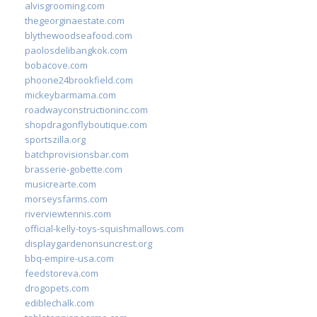
alvisgrooming.com
thegeorginaestate.com
blythewoodseafood.com
paolosdelibangkok.com
bobacove.com
phoone24brookfield.com
mickeybarmama.com
roadwayconstructioninc.com
shopdragonflyboutique.com
sportszilla.org
batchprovisionsbar.com
brasserie-gobette.com
musicrearte.com
morseysfarms.com
riverviewtennis.com
official-kelly-toys-squishmallows.com
displaygardenonsuncrest.org
bbq-empire-usa.com
feedstoreva.com
drogopets.com
ediblechalk.com