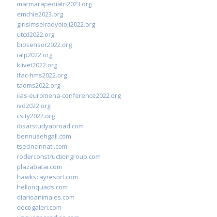
marmarapediatri2023.org
emchie2023.org
girisimselradyoloji2022.org
utcd2022.org
biosensor2022.org
ialp2022.org
klivet2022.org
ifac-hms2022.org
taoms2022.org
iias-euromena-conference2022.org
ivd2022.org
csity2022.org
ibsarstudyabroad.com
bennusehgall.com
tsecincinnati.com
roderconstructiongroup.com
plazabatai.com
hawkscayresort.com
hellonquads.com
diarioanimales.com
decogaleri.com