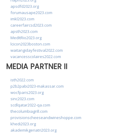
napm2023.org
apsdfd2023.org
forumausape2023.com
imkl2023.com
careerfaircsd2023.com
apsth2023.com
MedItRio2023.org
lcicon2023boston.com
waitangidayfestival2022.com
vacancesscolaires2022.com
MEDIA PARTNER II
isth2022.com
p2b2pabi2023-makassar.com
wocfparis2023.org
sinc2023.com
scdlqatar2022-qa.com
thecolumbiagrill.com
provisionscheeseandwineshoppe.com
khedi2023.org
akademikgeriatri2023.org