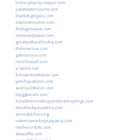
home-plow-by-meyer.com
palatelatincuisine.com
blackdoglegacy.com
eatvivahouston.com
thebigshowok.com
chimeandstave.com
greatwallseafoodny.com
theloverose.com
gabriovoice.com
resinflowart.com
p-sports.net
korsairstreetwear.com
petshopallston.com
avenue26tacos.com
topgglasses.com
broadmoornailsspacoloradosprings.com
missblackpasadena.com
anneskitchen.org
valenciamarketytaqueria.com
reefrecordsllc.com
alawaffle.com