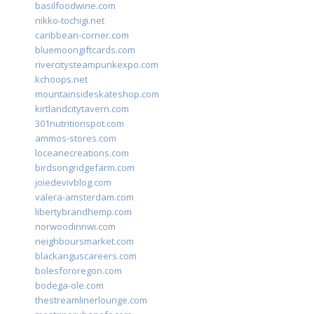
basilfoodwine.com
nikko-tochigi.net
caribbean-corner.com
bluemoongiftcards.com
rivercitysteampunkexpo.com
kchoops.net
mountainsideskateshop.com
kirtlandcitytavern.com
301nutritionspot.com
ammos-stores.com
loceanecreations.com
birdsongridgefarm.com
joiedevivblog.com
valera-amsterdam.com
libertybrandhemp.com
norwoodinnwi.com
neighboursmarket.com
blackanguscareers.com
bolesfororegon.com
bodega-ole.com
thestreamlinerlounge.com