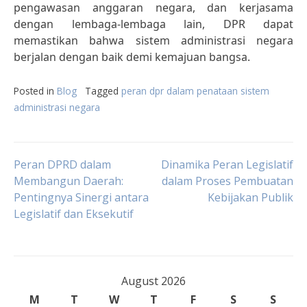
pengawasan anggaran negara, dan kerjasama
dengan lembaga-lembaga lain, DPR dapat
memastikan bahwa sistem administrasi negara
berjalan dengan baik demi kemajuan bangsa.
Posted in
Blog
Tagged
peran dpr dalam penataan sistem
administrasi negara
Post
Peran DPRD dalam
Dinamika Peran Legislatif
Membangun Daerah:
dalam Proses Pembuatan
Pentingnya Sinergi antara
Kebijakan Publik
navigation
Legislatif dan Eksekutif
August 2026
M
T
W
T
F
S
S