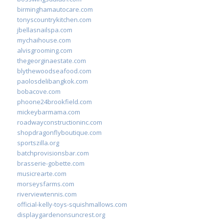
birminghamautocare.com
tonyscountrykitchen.com
jbellasnailspa.com
mychaihouse.com
alvisgrooming.com
thegeorginaestate.com
blythewoodseafood.com
paolosdelibangkok.com
bobacove.com
phoone24brookfield.com
mickeybarmama.com
roadwayconstructioninc.com
shopdragonflyboutique.com
sportszilla.org
batchprovisionsbar.com
brasserie-gobette.com
musicrearte.com
morseysfarms.com
riverviewtennis.com
official-kelly-toys-squishmallows.com
displaygardenonsuncrest.org