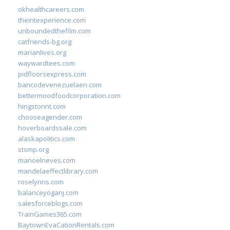
okhealthcareers.com
theintexperience.com
unboundedthefilm.com
catfriends-bg.org
marianlives.org
waywardtees.com
pidfloorsexpress.com
bancodevenezuelaen.com
bettermoodfoodcorporation.com
hingstonnt.com
chooseagender.com
hoverboardssale.com
alaskapolitics.com
stsmp.org
manoelneves.com
mandelaeffectlibrary.com
roselynns.com
balanceyoganj.com
salesforceblogs.com
TrainGames365.com
BaytownEvaCationRentals.com