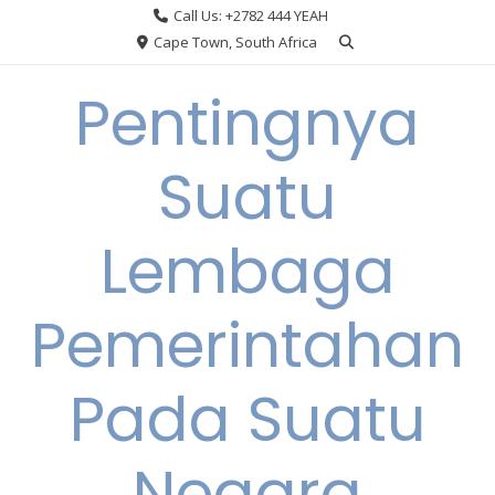
Skip
Call Us: +2782 444 YEAH
to
Cape Town, South Africa
content
Pentingnya
Suatu
Lembaga
Pemerintahan
Pada Suatu
Negara