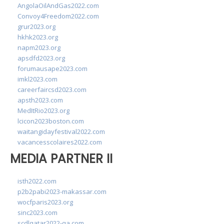
AngolaOilAndGas2022.com
Convoy4Freedom2022.com
grur2023.org
hkhk2023.org
napm2023.org
apsdfd2023.org
forumausape2023.com
imkl2023.com
careerfaircsd2023.com
apsth2023.com
MedItRio2023.org
lcicon2023boston.com
waitangidayfestival2022.com
vacancesscolaires2022.com
MEDIA PARTNER II
isth2022.com
p2b2pabi2023-makassar.com
wocfparis2023.org
sinc2023.com
scdlqatar2022-qa.com