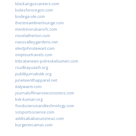
blackanguscareers.com
bolesfororegon.com
bodega-ole.com
thestreamlinerlounge.com
mestrinorubanofc.com
novelatherton.com
nassvalleygardens.net
electjohnstewart.com
omptourtravels.com
tribratanews-polreskebumen.com
rsudbayuasih.org
publikjurnalistik.org
juneteenthapparel.net
italywarm.com
journaloffinanceeconomics.com
kvk-kumari.org
foodscienceandtechnology.com
scisportsscience.com
addisababacuisineaz.com
burgerimcamas.com