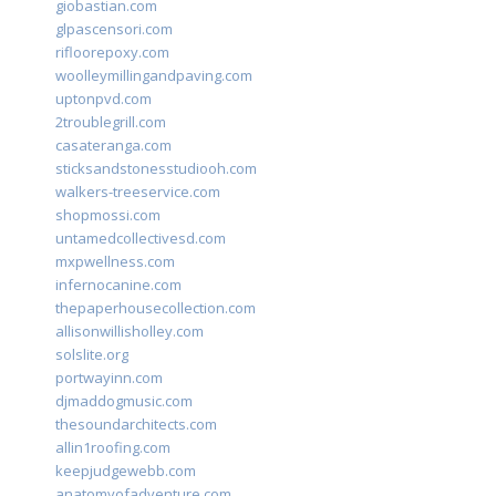
giobastian.com
glpascensori.com
rifloorepoxy.com
woolleymillingandpaving.com
uptonpvd.com
2troublegrill.com
casateranga.com
sticksandstonesstudiooh.com
walkers-treeservice.com
shopmossi.com
untamedcollectivesd.com
mxpwellness.com
infernocanine.com
thepaperhousecollection.com
allisonwillisholley.com
solslite.org
portwayinn.com
djmaddogmusic.com
thesoundarchitects.com
allin1roofing.com
keepjudgewebb.com
anatomyofadventure.com