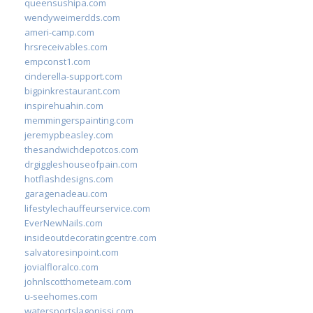
queensushipa.com
wendyweimerdds.com
ameri-camp.com
hrsreceivables.com
empconst1.com
cinderella-support.com
bigpinkrestaurant.com
inspirehuahin.com
memmingerspainting.com
jeremypbeasley.com
thesandwichdepotcos.com
drgiggleshouseofpain.com
hotflashdesigns.com
garagenadeau.com
lifestylechauffeurservice.com
EverNewNails.com
insideoutdecoratingcentre.com
salvatoresinpoint.com
jovialfloralco.com
johnlscotthometeam.com
u-seehomes.com
watersportslagonissi.com