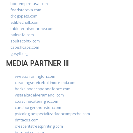
bbq-empire-usa.com
feedstoreva.com
drogopets.com
ediblechalk.com
tabletennisnearme.com
oaksofa.com
soultacohtx.com
capishcaps.com
gpsyfl.org
MEDIA PARTNER III
vwrepairarlington.com
cleaningservicebaltimore-md.com
beckslandscapeandfence.com
vistaaltadelveramendi.com
coastlinecateringnc.com
cuesburgershouston.com
psicologiaespecializadaencampeche.com
dmtacos.com
crescentstreetprinting.com
hornopizza.com