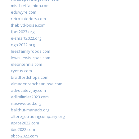
mischieffashion.com
eduwyre.com
retro-interiors.com
theblvd-boise.com
fpet2023.org
e-smart2022.org
ngrc2022.org
leesfamilyfoods.com
lewis-lewis-cpas.com
eleontennis.com
cyetus.com
bradfordshops.com
almadenranchsanjose.com
advocatevijay.com
adlibilimler2023.com
naswwebed.org
balithut-manado.org
alteregotradingcompany.org
aprce2022.com
ibie2022.com
sbcc-2022.com