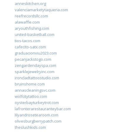
anneskitchen.org
valenciamarketytaqueria.com
reefrecordsllc.com
alawaffle.com
aryouthfishing.com
united-basketball.com
tios-tacos.com
cafecito-satx.com
graduacionviu2023.com
pecanjackstogo.com
zengardendayspa.com
sparklejewelryinc.com
ironcladtattoostudio.com
bruinshome.com
annascleaningsvc.com
wolfcitytattoo.com
oysterbayturkeytrot.com
lafronterarestauranteybar.com
lilyandrosetearoom.com
olivesburgberrypatch.com
theslushkids.com