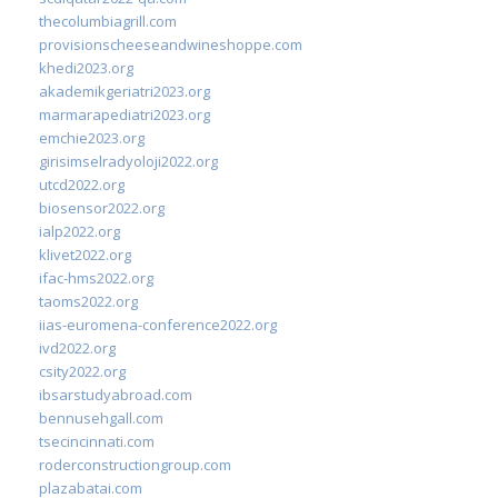
thecolumbiagrill.com
provisionscheeseandwineshoppe.com
khedi2023.org
akademikgeriatri2023.org
marmarapediatri2023.org
emchie2023.org
girisimselradyoloji2022.org
utcd2022.org
biosensor2022.org
ialp2022.org
klivet2022.org
ifac-hms2022.org
taoms2022.org
iias-euromena-conference2022.org
ivd2022.org
csity2022.org
ibsarstudyabroad.com
bennusehgall.com
tsecincinnati.com
roderconstructiongroup.com
plazabatai.com