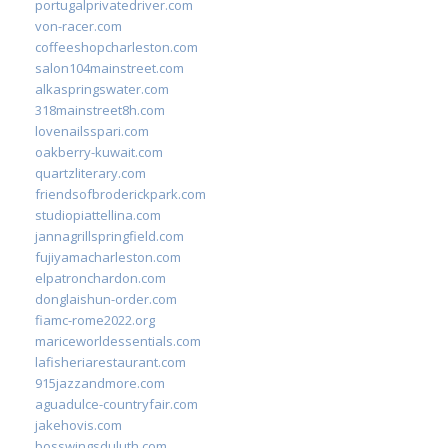
portugalprivatedriver.com
von-racer.com
coffeeshopcharleston.com
salon104mainstreet.com
alkaspringswater.com
318mainstreet8h.com
lovenailsspari.com
oakberry-kuwait.com
quartzliterary.com
friendsofbroderickpark.com
studiopiattellina.com
jannagrillspringfield.com
fujiyamacharleston.com
elpatronchardon.com
donglaishun-order.com
fiamc-rome2022.org
mariceworldessentials.com
lafisheriarestaurant.com
915jazzandmore.com
aguadulce-countryfair.com
jakehovis.com
bosswingsduluth.com