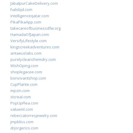
JabalpurCakeDelivery.com
halobjd.com
intelligenceqatar.com
PikaPikaApp.com
takecareofbusinessdfw.org
HamadaOfJapan.com
VersifyLifestyle.com
kingscreekadventures.com
antaeuslabs.com
purelycleanchemdry.com
WishOping.com
shoplegacee.com
bonvivantshop.com
CupPlante.com
mpzin.com
stcreal.com
PopUpFlea.com
valueml.com
rebeccatorresjewelry.com
jmpbliss.com
drjorgerico.com