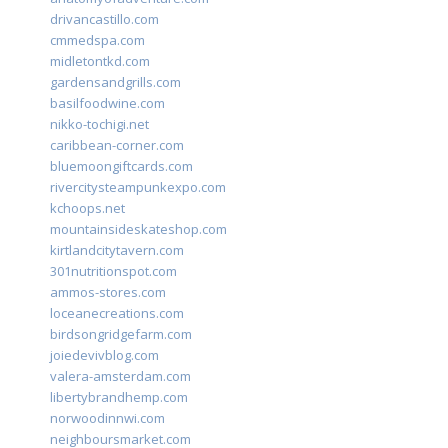
drivancastillo.com
cmmedspa.com
midletontkd.com
gardensandgrills.com
basilfoodwine.com
nikko-tochigi.net
caribbean-corner.com
bluemoongiftcards.com
rivercitysteampunkexpo.com
kchoops.net
mountainsideskateshop.com
kirtlandcitytavern.com
301nutritionspot.com
ammos-stores.com
loceanecreations.com
birdsongridgefarm.com
joiedevivblog.com
valera-amsterdam.com
libertybrandhemp.com
norwoodinnwi.com
neighboursmarket.com