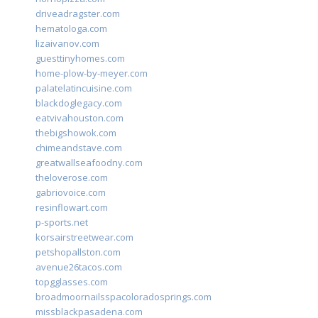
driveadragster.com
hematologa.com
lizaivanov.com
guesttinyhomes.com
home-plow-by-meyer.com
palatelatincuisine.com
blackdoglegacy.com
eatvivahouston.com
thebigshowok.com
chimeandstave.com
greatwallseafoodny.com
theloverose.com
gabriovoice.com
resinflowart.com
p-sports.net
korsairstreetwear.com
petshopallston.com
avenue26tacos.com
topgglasses.com
broadmoornailsspacoloradosprings.com
missblackpasadena.com