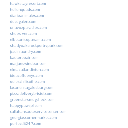
hawkscayresort.com
hellonquads.com
diarioanimales.com
decogaleri.com
unavozparadios.com
shoes-vert.com
elbotanicopanama.com
shadyoaksrockportrvpark.com
jccoinlaundry.com
kautorepair.com
marjaeswinebar.com
elmazatlanclinton.com
ideacoffeenyc.com
odieschillicothe.com
lacantinitagalesburg.com
pizzadeliverybristol.com
greenstarsmogcheck.com
happypawspl.com
callahansautoservicecenter.com
georgiascornermarket.com
perfectfit24-7.com