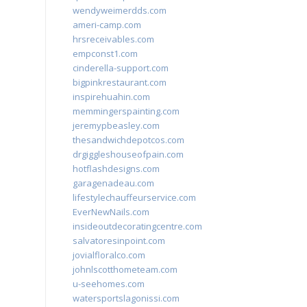
wendyweimerdds.com
ameri-camp.com
hrsreceivables.com
empconst1.com
cinderella-support.com
bigpinkrestaurant.com
inspirehuahin.com
memmingerspainting.com
jeremypbeasley.com
thesandwichdepotcos.com
drgiggleshouseofpain.com
hotflashdesigns.com
garagenadeau.com
lifestylechauffeurservice.com
EverNewNails.com
insideoutdecoratingcentre.com
salvatoresinpoint.com
jovialfloralco.com
johnlscotthometeam.com
u-seehomes.com
watersportslagonissi.com