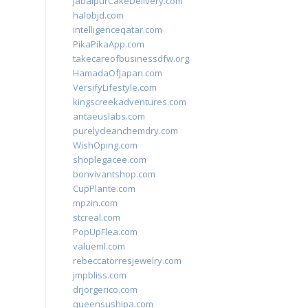
JabalpurCakeDelivery.com
halobjd.com
intelligenceqatar.com
PikaPikaApp.com
takecareofbusinessdfw.org
HamadaOfJapan.com
VersifyLifestyle.com
kingscreekadventures.com
antaeuslabs.com
purelycleanchemdry.com
WishOping.com
shoplegacee.com
bonvivantshop.com
CupPlante.com
mpzin.com
stcreal.com
PopUpFlea.com
valueml.com
rebeccatorresjewelry.com
jmpbliss.com
drjorgerico.com
queensushipa.com