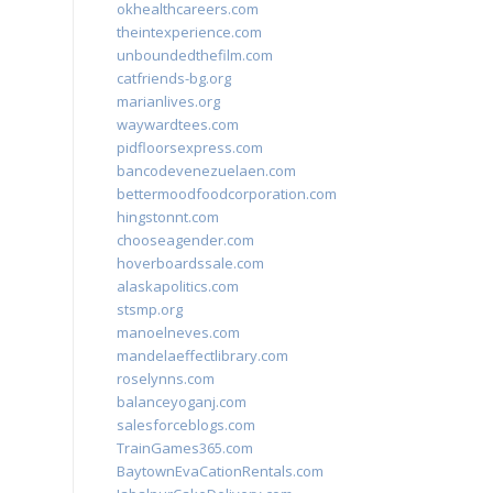
okhealthcareers.com
theintexperience.com
unboundedthefilm.com
catfriends-bg.org
marianlives.org
waywardtees.com
pidfloorsexpress.com
bancodevenezuelaen.com
bettermoodfoodcorporation.com
hingstonnt.com
chooseagender.com
hoverboardssale.com
alaskapolitics.com
stsmp.org
manoelneves.com
mandelaeffectlibrary.com
roselynns.com
balanceyoganj.com
salesforceblogs.com
TrainGames365.com
BaytownEvaCationRentals.com