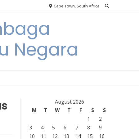
Cape Town, South Africa
embaga
u Negara
as
August 2026
M
T
W
T
F
S
S
1
2
3
4
5
6
7
8
9
10
11
12
13
14
15
16