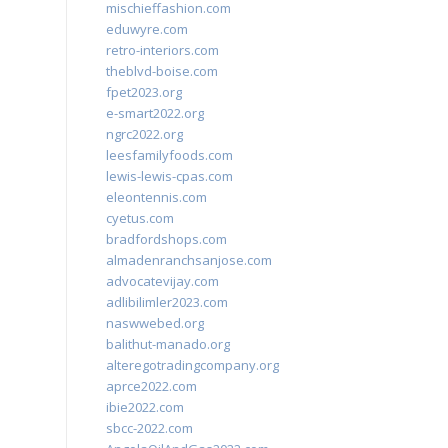
mischieffashion.com
eduwyre.com
retro-interiors.com
theblvd-boise.com
fpet2023.org
e-smart2022.org
ngrc2022.org
leesfamilyfoods.com
lewis-lewis-cpas.com
eleontennis.com
cyetus.com
bradfordshops.com
almadenranchsanjose.com
advocatevijay.com
adlibilimler2023.com
naswwebed.org
balithut-manado.org
alteregotradingcompany.org
aprce2022.com
ibie2022.com
sbcc-2022.com