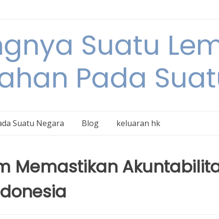
ngnya Suatu L
tahan Pada Suat
ada Suatu Negara
Blog
keluaran hk
am Memastikan Akuntabilit
Indonesia