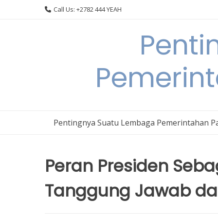
Skip
Call Us: +2782 444 YEAH
to
content
Penti
Pemerin
Pentingnya Suatu Lembaga Pemerintahan P
Peran Presiden Seba
Tanggung Jawab da