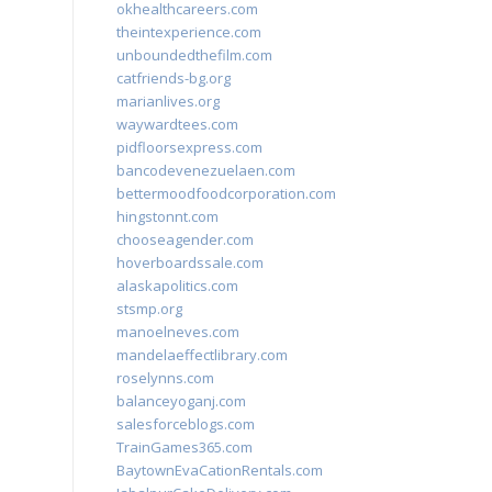
okhealthcareers.com
theintexperience.com
unboundedthefilm.com
catfriends-bg.org
marianlives.org
waywardtees.com
pidfloorsexpress.com
bancodevenezuelaen.com
bettermoodfoodcorporation.com
hingstonnt.com
chooseagender.com
hoverboardssale.com
alaskapolitics.com
stsmp.org
manoelneves.com
mandelaeffectlibrary.com
roselynns.com
balanceyoganj.com
salesforceblogs.com
TrainGames365.com
BaytownEvaCationRentals.com