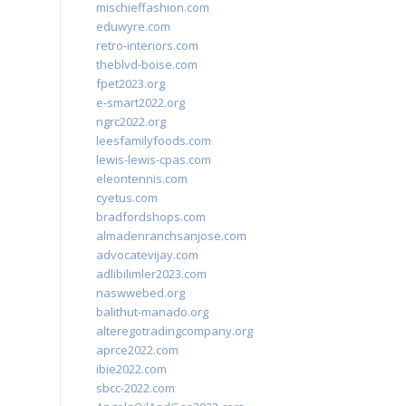
mischieffashion.com
eduwyre.com
retro-interiors.com
theblvd-boise.com
fpet2023.org
e-smart2022.org
ngrc2022.org
leesfamilyfoods.com
lewis-lewis-cpas.com
eleontennis.com
cyetus.com
bradfordshops.com
almadenranchsanjose.com
advocatevijay.com
adlibilimler2023.com
naswwebed.org
balithut-manado.org
alteregotradingcompany.org
aprce2022.com
ibie2022.com
sbcc-2022.com