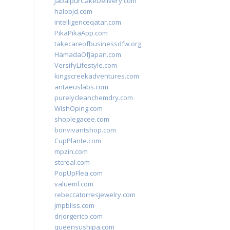
JabalpurCakeDelivery.com
halobjd.com
intelligenceqatar.com
PikaPikaApp.com
takecareofbusinessdfw.org
HamadaOfJapan.com
VersifyLifestyle.com
kingscreekadventures.com
antaeuslabs.com
purelycleanchemdry.com
WishOping.com
shoplegacee.com
bonvivantshop.com
CupPlante.com
mpzin.com
stcreal.com
PopUpFlea.com
valueml.com
rebeccatorresjewelry.com
jmpbliss.com
drjorgerico.com
queensushipa.com