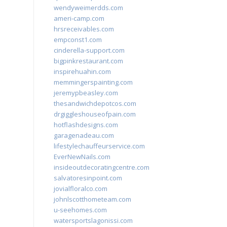
wendyweimerdds.com
ameri-camp.com
hrsreceivables.com
empconst1.com
cinderella-support.com
bigpinkrestaurant.com
inspirehuahin.com
memmingerspainting.com
jeremypbeasley.com
thesandwichdepotcos.com
drgiggleshouseofpain.com
hotflashdesigns.com
garagenadeau.com
lifestylechauffeurservice.com
EverNewNails.com
insideoutdecoratingcentre.com
salvatoresinpoint.com
jovialfloralco.com
johnlscotthometeam.com
u-seehomes.com
watersportslagonissi.com