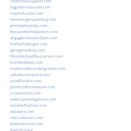
cinderella-support.com
bigpinkrestaurant.com
inspirehuahin.com
memmingerspainting.com
jeremypbeasley.com
thesandwichdepotcos.com
drgiggleshouseofpain.com
hotflashdesigns.com
garagenadeau.com
lifestylechauffeurservice.com
EverNewNails.com
insideoutdecoratingcentre.com
salvatoresinpoint.com
jovialfloralco.com
johnlscotthometeam.com
u-seehomes.com
watersportslagonissi.com
mischieffashion.com
eduwyre.com
retro-interiors.com
theblvd-boise.com
fpet2023.org