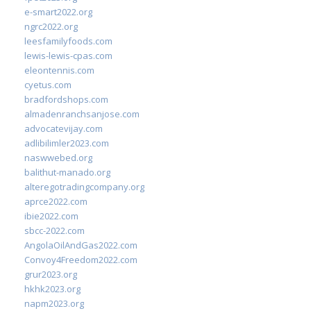
e-smart2022.org
ngrc2022.org
leesfamilyfoods.com
lewis-lewis-cpas.com
eleontennis.com
cyetus.com
bradfordshops.com
almadenranchsanjose.com
advocatevijay.com
adlibilimler2023.com
naswwebed.org
balithut-manado.org
alteregotradingcompany.org
aprce2022.com
ibie2022.com
sbcc-2022.com
AngolaOilAndGas2022.com
Convoy4Freedom2022.com
grur2023.org
hkhk2023.org
napm2023.org