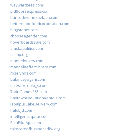
waywardtees.com
pidfloorsexpress.com
bancodevenezuelaen.com
bettermoodfoodcorporation.com
hingstonnt.com
chooseagender.com
hoverboardssale.com
alaskapolitics.com
stsmp.org
manoelneves.com
mandelaeffectlibrary.com
roselynns.com
balanceyoganj.com
salesforceblogs.com
TrainGames365.com
BaytownEvaCationRentals.com
JabalpurCakeDelivery.com
halobjd.com
intelligenceqatar.com
PikaPikaApp.com
takecareofbusinessdfw.org