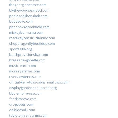
thegeorginaestate.com
blythewoodseafood.com
paolosdelibangkok.com
bobacove.com
phoone24brookfield.com
mickeybarmama.com
roadwayconstructioninc.com
shopdragonflyboutique.com
sportszilla.org
batchprovisionsbar.com
brasserie-gobette.com
musicrearte.com
morseysfarms.com
riverviewtennis.com
official-kelly-toys-squishmallows.com
displaygardenonsuncrest.org
bbq-empire-usa.com
feedstoreva.com
drogopets.com
ediblechalk.com
tabletennisnearme.com