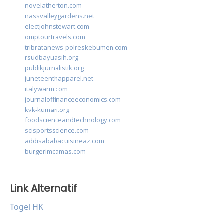
novelatherton.com
nassvalleygardens.net
electjohnstewart.com
omptourtravels.com
tribratanews-polreskebumen.com
rsudbayuasih.org
publikjurnalistik.org
juneteenthapparel.net
italywarm.com
journaloffinanceeconomics.com
kvk-kumari.org
foodscienceandtechnology.com
scisportsscience.com
addisababacuisineaz.com
burgerimcamas.com
Link Alternatif
Togel HK