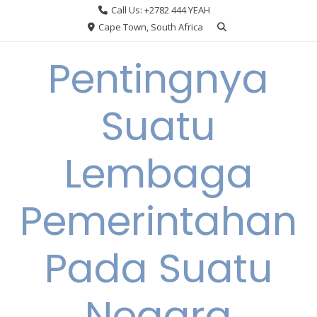
Skip
Call Us: +2782 444 YEAH
to
Cape Town, South Africa
content
Pentingnya
Suatu
Lembaga
Pemerintahan
Pada Suatu
Negara