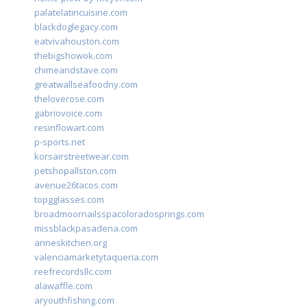
palatelatincuisine.com
blackdoglegacy.com
eatvivahouston.com
thebigshowok.com
chimeandstave.com
greatwallseafoodny.com
theloverose.com
gabriovoice.com
resinflowart.com
p-sports.net
korsairstreetwear.com
petshopallston.com
avenue26tacos.com
topgglasses.com
broadmoornailsspacoloradosprings.com
missblackpasadena.com
anneskitchen.org
valenciamarketytaqueria.com
reefrecordsllc.com
alawaffle.com
aryouthfishing.com