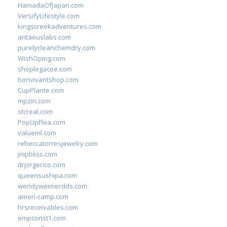
HamadaOfJapan.com
VersifyLifestyle.com
kingscreekadventures.com
antaeuslabs.com
purelycleanchemdry.com
WishOping.com
shoplegacee.com
bonvivantshop.com
CupPlante.com
mpzin.com
stcreal.com
PopUpFlea.com
valueml.com
rebeccatorresjewelry.com
jmpbliss.com
drjorgerico.com
queensushipa.com
wendyweimerdds.com
ameri-camp.com
hrsreceivables.com
empconst1.com