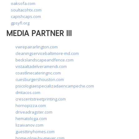
oaksofa.com
soultacohtx.com
capishcaps.com
gpsyfl.org
MEDIA PARTNER III
vwrepairarlington.com
cleaningservicebaltimore-md.com
beckslandscapeandfence.com
vistaaltadelveramendi.com
coastlinecateringnc.com
cuesburgershouston.com
psicologiaespecializadaencampeche.com
dmtacos.com
crescentstreetprinting.com
hornopizza.com
driveadragster.com
hematologa.com
lizaivanov.com
guesttinyhomes.com
home-plow-by-meyer.com