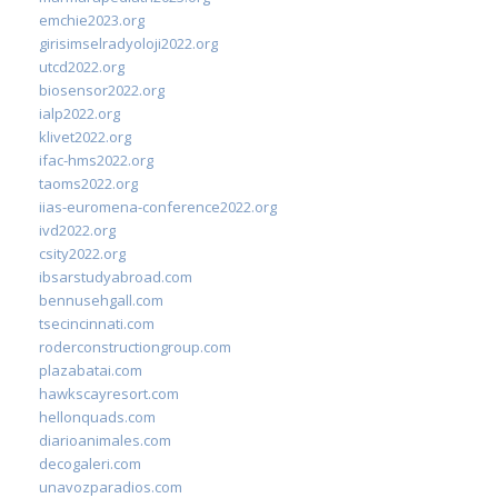
emchie2023.org
girisimselradyoloji2022.org
utcd2022.org
biosensor2022.org
ialp2022.org
klivet2022.org
ifac-hms2022.org
taoms2022.org
iias-euromena-conference2022.org
ivd2022.org
csity2022.org
ibsarstudyabroad.com
bennusehgall.com
tsecincinnati.com
roderconstructiongroup.com
plazabatai.com
hawkscayresort.com
hellonquads.com
diarioanimales.com
decogaleri.com
unavozparadios.com