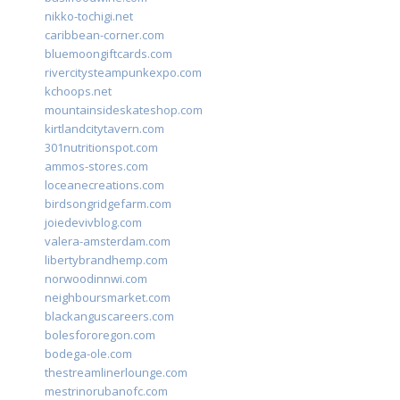
nikko-tochigi.net
caribbean-corner.com
bluemoongiftcards.com
rivercitysteampunkexpo.com
kchoops.net
mountainsideskateshop.com
kirtlandcitytavern.com
301nutritionspot.com
ammos-stores.com
loceanecreations.com
birdsongridgefarm.com
joiedevivblog.com
valera-amsterdam.com
libertybrandhemp.com
norwoodinnwi.com
neighboursmarket.com
blackanguscareers.com
bolesfororegon.com
bodega-ole.com
thestreamlinerlounge.com
mestrinorubanofc.com