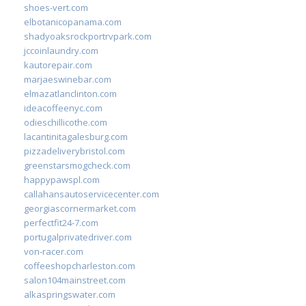
shoes-vert.com
elbotanicopanama.com
shadyoaksrockportrvpark.com
jccoinlaundry.com
kautorepair.com
marjaeswinebar.com
elmazatlanclinton.com
ideacoffeenyc.com
odieschillicothe.com
lacantinitagalesburg.com
pizzadeliverybristol.com
greenstarsmogcheck.com
happypawspl.com
callahansautoservicecenter.com
georgiascornermarket.com
perfectfit24-7.com
portugalprivatedriver.com
von-racer.com
coffeeshopcharleston.com
salon104mainstreet.com
alkaspringswater.com