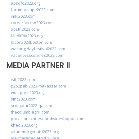
apsdfd2023.org
forumausape2023.com
imkl2023.com
careerfaircsd2023.com
apsth2023.com
MedItRio2023.org
lcicon2023boston.com
waitangidayfestival2022.com
vacancesscolaires2022.com
MEDIA PARTNER II
isth2022.com
p2b2pabi2023-makassar.com
wocfparis2023.org
sinc2023.com
scdlqatar2022-qa.com
thecolumbiagrill.com
provisionscheeseandwineshoppe.com
khedi2023.org
akademikgeriatri2023.org
marmarapediatri2023.org