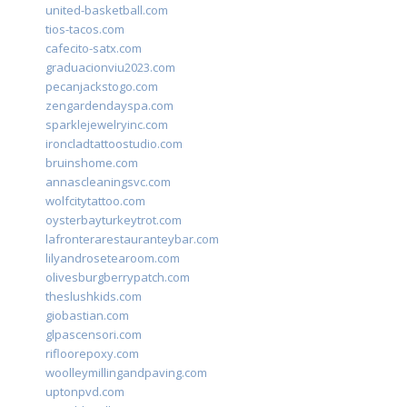
united-basketball.com
tios-tacos.com
cafecito-satx.com
graduacionviu2023.com
pecanjackstogo.com
zengardendayspa.com
sparklejewelryinc.com
ironcladtattoostudio.com
bruinshome.com
annascleaningsvc.com
wolfcitytattoo.com
oysterbayturkeytrot.com
lafronterarestauranteybar.com
lilyandrosetearoom.com
olivesburgberrypatch.com
theslushkids.com
giobastian.com
glpascensori.com
rifloorepoxy.com
woolleymillingandpaving.com
uptonpvd.com