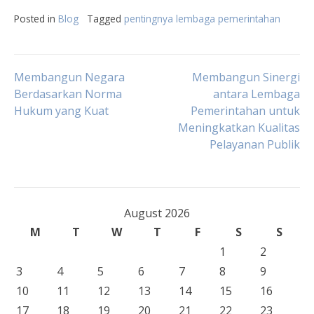
Posted in
Blog
Tagged
pentingnya lembaga pemerintahan
Post
Membangun Negara
Membangun Sinergi
Berdasarkan Norma
antara Lembaga
Hukum yang Kuat
Pemerintahan untuk
navigation
Meningkatkan Kualitas
Pelayanan Publik
August 2026
M
T
W
T
F
S
S
1
2
3
4
5
6
7
8
9
10
11
12
13
14
15
16
17
18
19
20
21
22
23