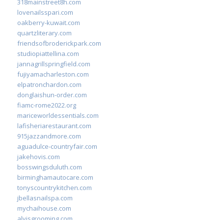
318mainstreet8h.com
lovenailsspari.com
oakberry-kuwait.com
quartzliterary.com
friendsofbroderickpark.com
studiopiattellina.com
jannagrillspringfield.com
fujiyamacharleston.com
elpatronchardon.com
donglaishun-order.com
fiamc-rome2022.org
mariceworldessentials.com
lafisheriarestaurant.com
915jazzandmore.com
aguadulce-countryfair.com
jakehovis.com
bosswingsduluth.com
birminghamautocare.com
tonyscountrykitchen.com
jbellasnailspa.com
mychaihouse.com
alvisgrooming.com