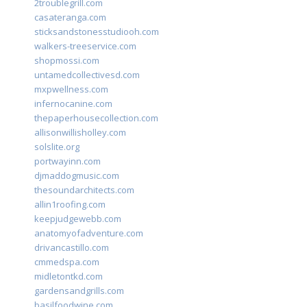
2troublegrill.com
casateranga.com
sticksandstonesstudiooh.com
walkers-treeservice.com
shopmossi.com
untamedcollectivesd.com
mxpwellness.com
infernocanine.com
thepaperhousecollection.com
allisonwillisholley.com
solslite.org
portwayinn.com
djmaddogmusic.com
thesoundarchitects.com
allin1roofing.com
keepjudgewebb.com
anatomyofadventure.com
drivancastillo.com
cmmedspa.com
midletontkd.com
gardensandgrills.com
basilfoodwine.com