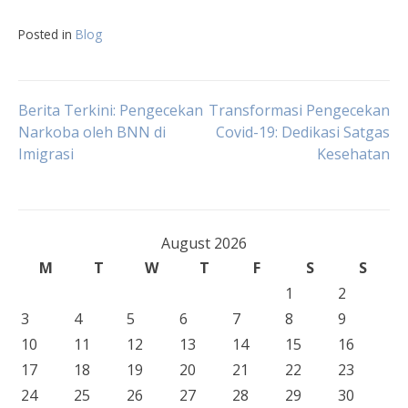
Posted in
Blog
Post
Berita Terkini: Pengecekan
Transformasi Pengecekan
Narkoba oleh BNN di
Covid-19: Dedikasi Satgas
Imigrasi
Kesehatan
navigation
August 2026
M
T
W
T
F
S
S
1
2
3
4
5
6
7
8
9
10
11
12
13
14
15
16
17
18
19
20
21
22
23
24
25
26
27
28
29
30