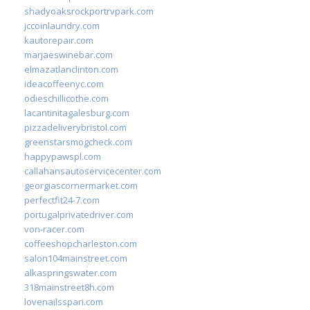
shadyoaksrockportrvpark.com
jccoinlaundry.com
kautorepair.com
marjaeswinebar.com
elmazatlanclinton.com
ideacoffeenyc.com
odieschillicothe.com
lacantinitagalesburg.com
pizzadeliverybristol.com
greenstarsmogcheck.com
happypawspl.com
callahansautoservicecenter.com
georgiascornermarket.com
perfectfit24-7.com
portugalprivatedriver.com
von-racer.com
coffeeshopcharleston.com
salon104mainstreet.com
alkaspringswater.com
318mainstreet8h.com
lovenailsspari.com