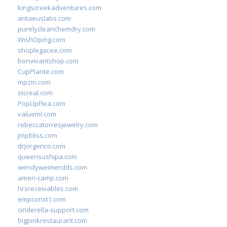
kingscreekadventures.com
antaeuslabs.com
purelycleanchemdry.com
WishOping.com
shoplegacee.com
bonvivantshop.com
CupPlante.com
mpzin.com
stcreal.com
PopUpFlea.com
valueml.com
rebeccatorresjewelry.com
jmpbliss.com
drjorgerico.com
queensushipa.com
wendyweimerdds.com
ameri-camp.com
hrsreceivables.com
empconst1.com
cinderella-support.com
bigpinkrestaurant.com