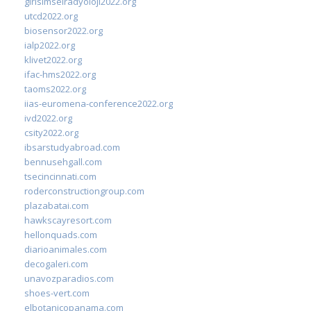
girisimselradyoloji2022.org
utcd2022.org
biosensor2022.org
ialp2022.org
klivet2022.org
ifac-hms2022.org
taoms2022.org
iias-euromena-conference2022.org
ivd2022.org
csity2022.org
ibsarstudyabroad.com
bennusehgall.com
tsecincinnati.com
roderconstructiongroup.com
plazabatai.com
hawkscayresort.com
hellonquads.com
diarioanimales.com
decogaleri.com
unavozparadios.com
shoes-vert.com
elbotanicopanama.com