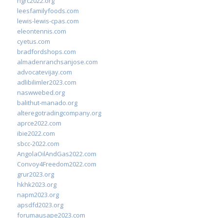
ngrc2022.org
leesfamilyfoods.com
lewis-lewis-cpas.com
eleontennis.com
cyetus.com
bradfordshops.com
almadenranchsanjose.com
advocatevijay.com
adlibilimler2023.com
naswwebed.org
balithut-manado.org
alteregotradingcompany.org
aprce2022.com
ibie2022.com
sbcc-2022.com
AngolaOilAndGas2022.com
Convoy4Freedom2022.com
grur2023.org
hkhk2023.org
napm2023.org
apsdfd2023.org
forumausape2023.com