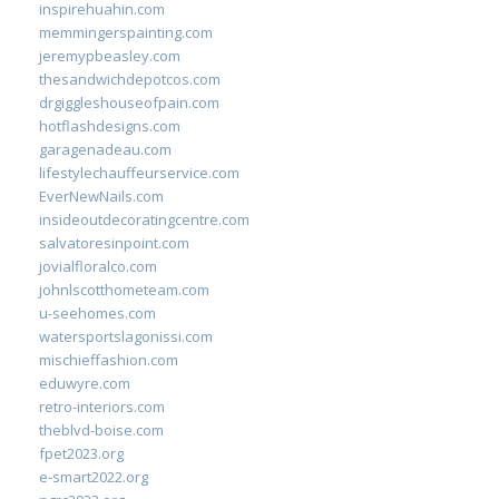
inspirehuahin.com
memmingerspainting.com
jeremypbeasley.com
thesandwichdepotcos.com
drgiggleshouseofpain.com
hotflashdesigns.com
garagenadeau.com
lifestylechauffeurservice.com
EverNewNails.com
insideoutdecoratingcentre.com
salvatoresinpoint.com
jovialfloralco.com
johnlscotthometeam.com
u-seehomes.com
watersportslagonissi.com
mischieffashion.com
eduwyre.com
retro-interiors.com
theblvd-boise.com
fpet2023.org
e-smart2022.org