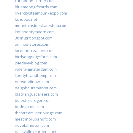
caribbean-corner.com
bluemoongiftcards.com
rivercitysteampunkexpo.com
kchoops.net
mountainsideskateshop.com
kirtlandcitytavern.com
301nutritionspot.com
ammos-stores.com
loceanecreations.com
birdsongridgefarm.com
joiedevivblog.com
valera-amsterdam.com
libertybrandhemp.com
norwoodinnwi.com
neighboursmarket.com
blackanguscareers.com
bolesfororegon.com
bodega-ole.com
thestreamlinerlounge.com
mestrinorubanofc.com
novelatherton.com
nassvalleygardens.net