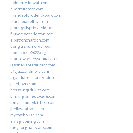
oakberry-kuwait.com
quartzliterary.com
friendsofbroderickpark.com
studiopiattellina.com
jannagrillspringfield.com
fujiyamacharleston.com
elpatronchardon.com
donglaishun-order.com
fiamc-rome2022.org
mariceworldessentials.com
lafisheriarestaurant.com
915jazzandmore.com
aguadulce-countryfair.com
jakehovis.com
bosswingsduluth.com
birminghamautocare.com
tonyscountrykitchen.com
jbellasnailspa.com
mychaihouse.com
alvisgrooming.com
thegeorginaestate.com