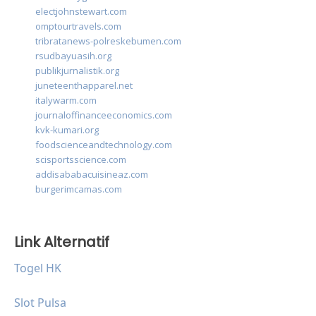
electjohnstewart.com
omptourtravels.com
tribratanews-polreskebumen.com
rsudbayuasih.org
publikjurnalistik.org
juneteenthapparel.net
italywarm.com
journaloffinanceeconomics.com
kvk-kumari.org
foodscienceandtechnology.com
scisportsscience.com
addisababacuisineaz.com
burgerimcamas.com
Link Alternatif
Togel HK
Slot Pulsa