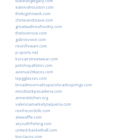
blackdoglegacy.com
eatvivahouston.com
thebigshowok.com
chimeandstave.com
greatwallseafoodny.com
theloverose.com
gabriovoice.com
resinflowart.com
p-sports.net
korsairstreetwear.com
petshopallston.com
avenue26tacos.com
topgglasses.com
broadmoornailsspacoloradosprings.com
missblackpasadena.com
anneskitchen.org
valenciamarketytaqueria.com
reefrecordsllc.com
alawaffle.com
aryouthfishing.com
united-basketball.com
tios-tacos.com