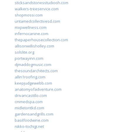
sticksandstonesstudiooh.com
walkers-treeservice.com
shopmossi.com
untamedcollectivesd.com
mxpwellness.com
infernocanine.com
thepaperhousecollection.com
allisonwillisholley.com
solslite.org
portwayinn.com
djmaddogmusic.com
thesoundarchitects.com
allin1roofing.com
keepjudgewebb.com
anatomyofadventure.com
drivancastillo.com
cmmedspa.com
midletontkd.com
gardensandgrills.com
basilfoodwine.com
nikko-tochigi.net