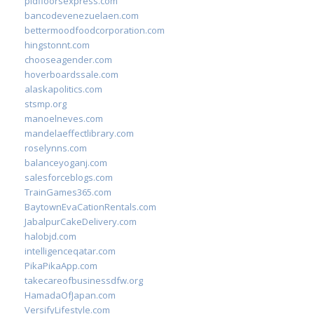
pidfloorsexpress.com
bancodevenezuelaen.com
bettermoodfoodcorporation.com
hingstonnt.com
chooseagender.com
hoverboardssale.com
alaskapolitics.com
stsmp.org
manoelneves.com
mandelaeffectlibrary.com
roselynns.com
balanceyoganj.com
salesforceblogs.com
TrainGames365.com
BaytownEvaCationRentals.com
JabalpurCakeDelivery.com
halobjd.com
intelligenceqatar.com
PikaPikaApp.com
takecareofbusinessdfw.org
HamadaOfJapan.com
VersifyLifestyle.com