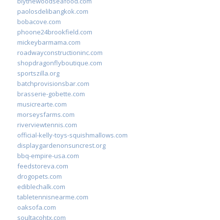
blythewoodseafood.com
paolosdelibangkok.com
bobacove.com
phoone24brookfield.com
mickeybarmama.com
roadwayconstructioninc.com
shopdragonflyboutique.com
sportszilla.org
batchprovisionsbar.com
brasserie-gobette.com
musicrearte.com
morseysfarms.com
riverviewtennis.com
official-kelly-toys-squishmallows.com
displaygardenonsuncrest.org
bbq-empire-usa.com
feedstoreva.com
drogopets.com
ediblechalk.com
tabletennisnearme.com
oaksofa.com
soultacohtx.com