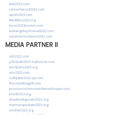
imkl2023.com
careerfaircsd2023.com
apsth2023.com
MedItRio2023.org
lcicon2023boston.com
waitangidayfestival2022.com
vacancesscolaires2022.com
MEDIA PARTNER II
isth2022.com
p2b2pabi2023-makassar.com
wocfparis2023.org
sinc2023.com
scdlqatar2022-qa.com
thecolumbiagrill.com
provisionscheeseandwineshoppe.com
khedi2023.org
akademikgeriatri2023.org
marmarapediatri2023.org
emchie2023.org