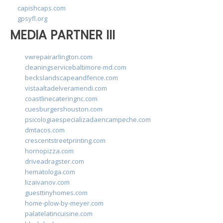
capishcaps.com
gpsyfl.org
MEDIA PARTNER III
vwrepairarlington.com
cleaningservicebaltimore-md.com
beckslandscapeandfence.com
vistaaltadelveramendi.com
coastlinecateringnc.com
cuesburgershouston.com
psicologiaespecializadaencampeche.com
dmtacos.com
crescentstreetprinting.com
hornopizza.com
driveadragster.com
hematologa.com
lizaivanov.com
guesttinyhomes.com
home-plow-by-meyer.com
palatelatincuisine.com