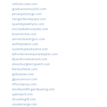
cafecito-satx.com
graduacionviu2023.com
pecanjackstogo.com
zengardendayspa.com
sparklejewelryinc.com
ironcladtattoostudio.com
bruinshome.com
annascleaningsvc.com
wolfcitytattoo.com
oysterbayturkeytrot.com
lafronterarestauranteybar.com
lilyandrosetearoom.com
olivesburgberrypatch.com
theslushkids.com
giobastian.com
glpascensori.com
rifloorepoxy.com
woolleymillingandpaving.com
uptonpvd.com
2troublegrill.com
casateranga.com