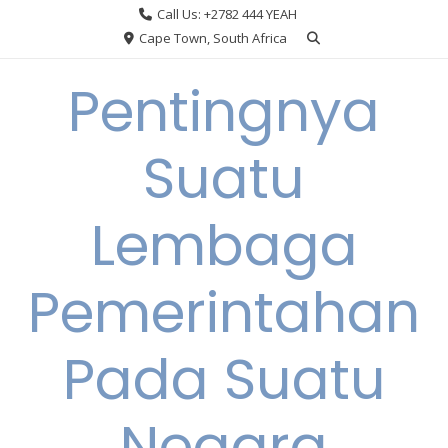
Skip
Call Us: +2782 444 YEAH
to
Cape Town, South Africa
content
Pentingnya
Suatu
Lembaga
Pemerintahan
Pada Suatu
Negara