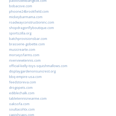
paolosdelibangkok.com
bobacove.com
phoone24brookfield.com
mickeybarmama.com
roadwayconstructioninc.com
shopdragonflyboutique.com
sportszilla.org
batchprovisionsbar.com
brasserie-gobette.com
musicrearte.com
morseysfarms.com
riverviewtennis.com
official-kelly-toys-squishmallows.com
displaygardenonsuncrest.org
bbq-empire-usa.com
feedstoreva.com
drogopets.com
ediblechalk.com
tabletennisnearme.com
oaksofa.com
soultacohtx.com
capishcaps.com