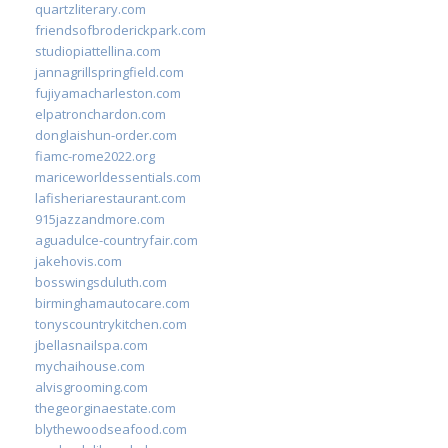
quartzliterary.com
friendsofbroderickpark.com
studiopiattellina.com
jannagrillspringfield.com
fujiyamacharleston.com
elpatronchardon.com
donglaishun-order.com
fiamc-rome2022.org
mariceworldessentials.com
lafisheriarestaurant.com
915jazzandmore.com
aguadulce-countryfair.com
jakehovis.com
bosswingsduluth.com
birminghamautocare.com
tonyscountrykitchen.com
jbellasnailspa.com
mychaihouse.com
alvisgrooming.com
thegeorginaestate.com
blythewoodseafood.com