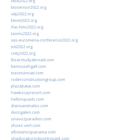
utcd2022.org
biosensor2022.org
ialp2022.org
klivet2022.org
ifac-hms2022.org
taoms2022.org
iias-euromena-conference2022.org
ivd2022.org
csity2022.org
ibsarstudyabroad.com
bennusehgall.com
tsecincinnati.com
roderconstructiongroup.com
plazabatai.com
hawkscayresort.com
hellonquads.com
diarioanimales.com
decogaleri.com
unavozparadios.com
shoes-vert.com
elbotanicopanama.com
shadyoaksrockportrvpark.com