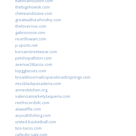
eatvivahouston.com
thebigshowok.com
chimeandstave.com
greatwallseafoodny.com
theloverose.com
gabriovoice.com
resinflowart.com
p-sports.net
korsairstreetwear.com
petshopallston.com
avenue26tacos.com
topgglasses.com
broadmoornailsspacoloradosprings.com
missblackpasadena.com
anneskitchen.org
valenciamarketytaqueria.com
reefrecordsllc.com
alawaffle.com
aryouthfishing.com
united-basketball.com
tios-tacos.com
cafecito-satx.com