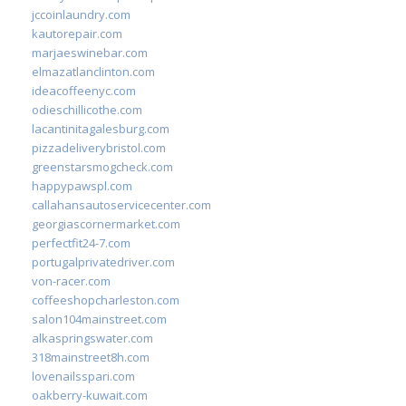
jccoinlaundry.com
kautorepair.com
marjaeswinebar.com
elmazatlanclinton.com
ideacoffeenyc.com
odieschillicothe.com
lacantinitagalesburg.com
pizzadeliverybristol.com
greenstarsmogcheck.com
happypawspl.com
callahansautoservicecenter.com
georgiascornermarket.com
perfectfit24-7.com
portugalprivatedriver.com
von-racer.com
coffeeshopcharleston.com
salon104mainstreet.com
alkaspringswater.com
318mainstreet8h.com
lovenailsspari.com
oakberry-kuwait.com