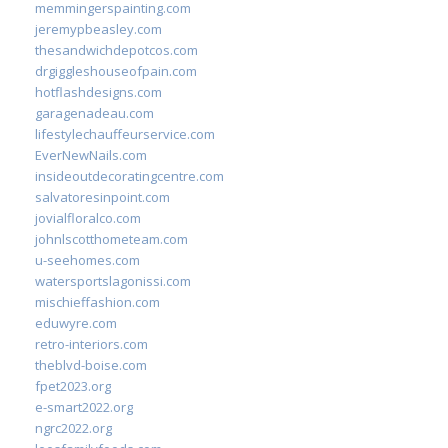
memmingerspainting.com
jeremypbeasley.com
thesandwichdepotcos.com
drgiggleshouseofpain.com
hotflashdesigns.com
garagenadeau.com
lifestylechauffeurservice.com
EverNewNails.com
insideoutdecoratingcentre.com
salvatoresinpoint.com
jovialfloralco.com
johnlscotthometeam.com
u-seehomes.com
watersportslagonissi.com
mischieffashion.com
eduwyre.com
retro-interiors.com
theblvd-boise.com
fpet2023.org
e-smart2022.org
ngrc2022.org