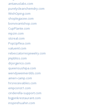
antaeuslabs.com
purelycleanchemdry.com
WishOping.com
shoplegacee.com
bonvivantshop.com
CupPlante.com
mpzin.com
stcreal.com
PopUpFlea.com
valueml.com
rebeccatorresjewelry.com
jmpbliss.com
drjorgerico.com
queensushipa.com
wendyweimerdds.com
ameri-camp.com
hrsreceivables.com
empconst1.com
cinderella-support.com
bigpinkrestaurant.com
inspirehuahin.com