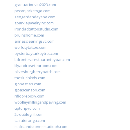
graduacionviu2023.com
pecanjackstogo.com
zengardendayspa.com
sparklejewelryinc.com
ironcladtattoostudio.com
bruinshome.com
annascleaningsvc.com
wolfcitytattoo.com
oysterbayturkeytrot.com
lafronterarestauranteybar.com
lilyandrosetearoom.com
olivesburgberrypatch.com
theslushkids.com
giobastian.com
glpascensori.com
rifloorepoxy.com
woolleymillingandpaving.com
uptonpvd.com
2troublegrill.com
casateranga.com
sticksandstonesstudiooh.com