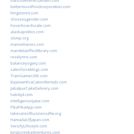
bancodevenezuelaen.com
bettermoodfoodcorporation.com
hingstonnt.com
chooseagender.com
hoverboardssale.com
alaskapolitics.com
stsmp.org
manoelneves.com
mandelaeffectlibrary.com
roselynns.com
balanceyoganj.com
salesforceblogs.com
TrainGames365.com
BaytownEvaCationRentals.com
JabalpurCakeDelivery.com
halobjd.com
intelligenceqatar.com
PikaPikaApp.com
takecareofbusinessdfw.org
HamadaOfJapan.com
VersifyLifestyle.com
kingscreekadventures.com