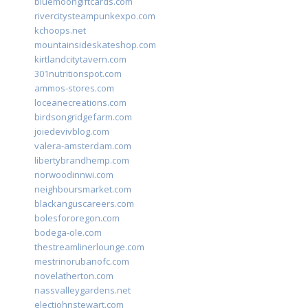
bluemoongiftcards.com
rivercitysteampunkexpo.com
kchoops.net
mountainsideskateshop.com
kirtlandcitytavern.com
301nutritionspot.com
ammos-stores.com
loceanecreations.com
birdsongridgefarm.com
joiedevivblog.com
valera-amsterdam.com
libertybrandhemp.com
norwoodinnwi.com
neighboursmarket.com
blackanguscareers.com
bolesfororegon.com
bodega-ole.com
thestreamlinerlounge.com
mestrinorubanofc.com
novelatherton.com
nassvalleygardens.net
electjohnstewart.com