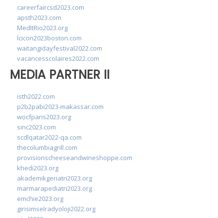
careerfaircsd2023.com
apsth2023.com
MedItRio2023.org
lcicon2023boston.com
waitangidayfestival2022.com
vacancesscolaires2022.com
MEDIA PARTNER II
isth2022.com
p2b2pabi2023-makassar.com
wocfparis2023.org
sinc2023.com
scdlqatar2022-qa.com
thecolumbiagrill.com
provisionscheeseandwineshoppe.com
khedi2023.org
akademikgeriatri2023.org
marmarapediatri2023.org
emchie2023.org
girisimselradyoloji2022.org