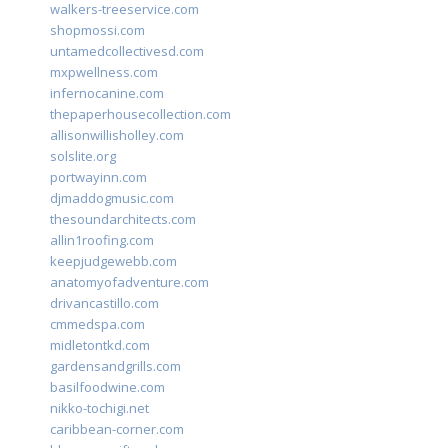
walkers-treeservice.com
shopmossi.com
untamedcollectivesd.com
mxpwellness.com
infernocanine.com
thepaperhousecollection.com
allisonwillisholley.com
solslite.org
portwayinn.com
djmaddogmusic.com
thesoundarchitects.com
allin1roofing.com
keepjudgewebb.com
anatomyofadventure.com
drivancastillo.com
cmmedspa.com
midletontkd.com
gardensandgrills.com
basilfoodwine.com
nikko-tochigi.net
caribbean-corner.com