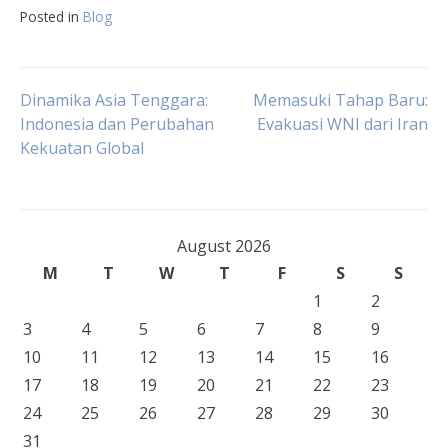
Posted in
Blog
Post
Dinamika Asia Tenggara:
Memasuki Tahap Baru:
Indonesia dan Perubahan
Evakuasi WNI dari Iran
Kekuatan Global
navigation
August 2026
M
T
W
T
F
S
S
1
2
3
4
5
6
7
8
9
10
11
12
13
14
15
16
17
18
19
20
21
22
23
24
25
26
27
28
29
30
31