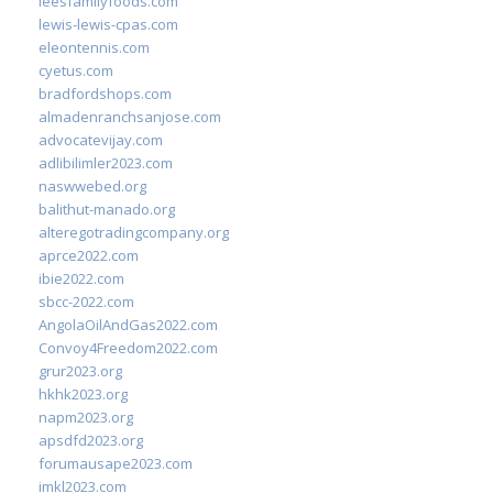
leesfamilyfoods.com
lewis-lewis-cpas.com
eleontennis.com
cyetus.com
bradfordshops.com
almadenranchsanjose.com
advocatevijay.com
adlibilimler2023.com
naswwebed.org
balithut-manado.org
alteregotradingcompany.org
aprce2022.com
ibie2022.com
sbcc-2022.com
AngolaOilAndGas2022.com
Convoy4Freedom2022.com
grur2023.org
hkhk2023.org
napm2023.org
apsdfd2023.org
forumausape2023.com
imkl2023.com