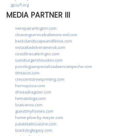
gpsyfl.org
MEDIA PARTNER III
vwrepairarlington.com
cleaningservicebaltimore-md.com
beckslandscapeandfence.com
vistaaltadelveramendi.com
coastlinecateringnc.com
cuesburgershouston.com
psicologiaespecializadaencampeche.com
dmtacos.com
crescentstreetprinting.com
hornopizza.com
driveadragster.com
hematologa.com
lizaivanov.com
guesttinyhomes.com
home-plow-by-meyer.com
palatelatincuisine.com
blackdoglegacy.com