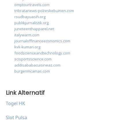
omptourtravels.com
tribratanews-polreskebumen.com
rsudbayuasih.org
publikjurnalistik.org
juneteenthapparel.net
italywarm.com
journaloffinanceeconomics.com
kvk-kumari.org
foodscienceandtechnology.com
scisportsscience.com
addisababacuisineaz.com
burgerimcamas.com
Link Alternatif
Togel HK
Slot Pulsa