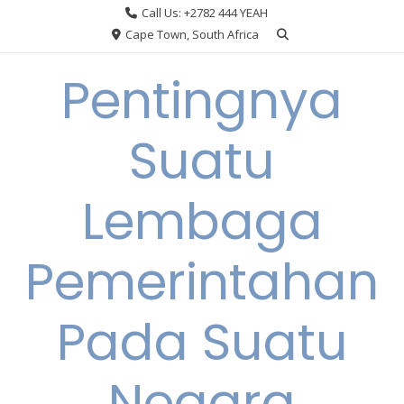
Skip
Call Us: +2782 444 YEAH
to
Cape Town, South Africa
content
Pentingnya
Suatu
Lembaga
Pemerintahan
Pada Suatu
Negara