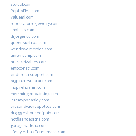
stcreal.com
PopUpFlea.com
valueml.com
rebeccatorresjewelry.com
jmpbliss.com
drjorgerico.com
queensushipa.com
wendyweimerdds.com
ameri-camp.com
hrsreceivables.com
empconst1.com
cinderella-support.com
bigpinkrestaurant.com
inspirehuahin.com
memmingerspainting.com
jeremypbeasley.com
thesandwichdepotcos.com
drgiggleshouseofpain.com
hotflashdesigns.com
garagenadeau.com
lifestylechauffeurservice.com