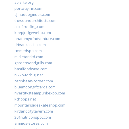
solslite.org
portwayinn.com
djmaddogmusic.com
thesoundarchitects.com
allin1roofing.com
keepjudgewebb.com
anatomyofadventure.com
drivancastillo.com
cmmedspa.com
midletontkd.com
gardensandgrills.com
basilfoodwine.com
nikko-tochigi.net
caribbean-corner.com
bluemoongiftcards.com
rivercitysteampunkexpo.com
kchoops.net
mountainsideskateshop.com
kirtlandcitytavern.com
301nutritionspot.com
ammos-stores.com