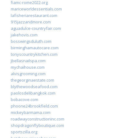
fiamc-rome2022.org
mariceworldessentials.com
lafisheriarestaurant.com
915jazzandmore.com
aguadulce-countryfair.com
jakehovis.com
bosswingsduluth.com
birminghamautocare.com
tonyscountrykitchen.com
jbellasnailspa.com
mychaihouse.com
alvisgrooming.com
thegeorginaestate.com
blythewoodseafood.com
paolosdelibangkok.com
bobacove.com
phoone24brookfield.com
mickeybarmama.com
roadwayconstructioninc.com
shopdragonflyboutique.com
sportszilla.org