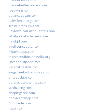
manoelneves.com
mandelaeffectlibrary.com
roselynns.com
balanceyoganj.com
salesforceblogs.com
TrainGames365.com
BaytownEvaCationRentals.com
JabalpurCakeDelivery.com
halobjd.com
intelligenceqatar.com
PikaPikaApp.com
takecareofbusinessdfw.org
HamadaOfJapan.com
VersifyLifestyle.com
kingscreekadventures.com
antaeuslabs.com
purelycleanchemdry.com
WishOping.com
shoplegacee.com
bonvivantshop.com
CupPlante.com
mpzin.com