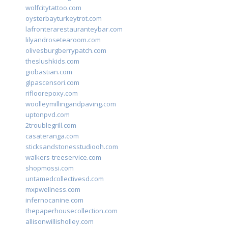
wolfcitytattoo.com
oysterbayturkeytrot.com
lafronterarestauranteybar.com
lilyandrosetearoom.com
olivesburgberrypatch.com
theslushkids.com
giobastian.com
glpascensori.com
rifloorepoxy.com
woolleymillingandpaving.com
uptonpvd.com
2troublegrill.com
casateranga.com
sticksandstonesstudiooh.com
walkers-treeservice.com
shopmossi.com
untamedcollectivesd.com
mxpwellness.com
infernocanine.com
thepaperhousecollection.com
allisonwillisholley.com