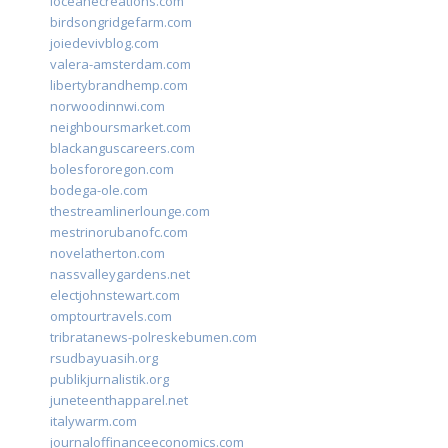
loceanecreations.com
birdsongridgefarm.com
joiedevivblog.com
valera-amsterdam.com
libertybrandhemp.com
norwoodinnwi.com
neighboursmarket.com
blackanguscareers.com
bolesfororegon.com
bodega-ole.com
thestreamlinerlounge.com
mestrinorubanofc.com
novelatherton.com
nassvalleygardens.net
electjohnstewart.com
omptourtravels.com
tribratanews-polreskebumen.com
rsudbayuasih.org
publikjurnalistik.org
juneteenthapparel.net
italywarm.com
journaloffinanceeconomics.com