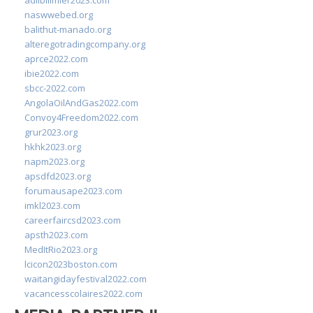
adlibilimler2023.com
naswwebed.org
balithut-manado.org
alteregotradingcompany.org
aprce2022.com
ibie2022.com
sbcc-2022.com
AngolaOilAndGas2022.com
Convoy4Freedom2022.com
grur2023.org
hkhk2023.org
napm2023.org
apsdfd2023.org
forumausape2023.com
imkl2023.com
careerfaircsd2023.com
apsth2023.com
MedItRio2023.org
lcicon2023boston.com
waitangidayfestival2022.com
vacancesscolaires2022.com