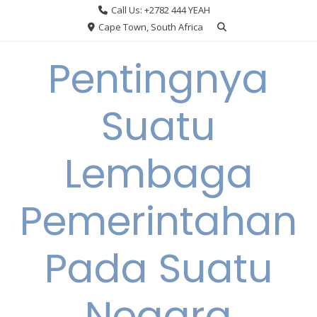
Skip
Call Us: +2782 444 YEAH
to
Cape Town, South Africa
content
Pentingnya
Suatu
Lembaga
Pemerintahan
Pada Suatu
Negara