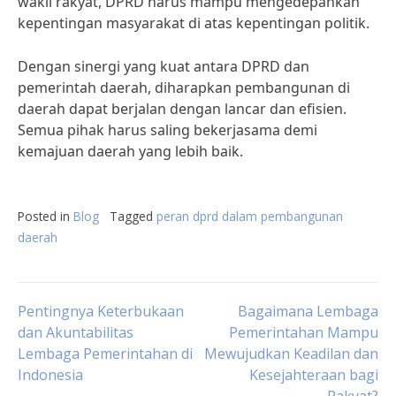
wakil rakyat, DPRD harus mampu mengedepankan
kepentingan masyarakat di atas kepentingan politik.
Dengan sinergi yang kuat antara DPRD dan
pemerintah daerah, diharapkan pembangunan di
daerah dapat berjalan dengan lancar dan efisien.
Semua pihak harus saling bekerjasama demi
kemajuan daerah yang lebih baik.
Posted in
Blog
Tagged
peran dprd dalam pembangunan
daerah
Post
Pentingnya Keterbukaan
Bagaimana Lembaga
dan Akuntabilitas
Pemerintahan Mampu
Lembaga Pemerintahan di
Mewujudkan Keadilan dan
navigation
Indonesia
Kesejahteraan bagi