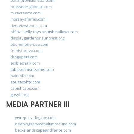
batchprovisionsbar.com
brasserie-gobette.com
musicrearte.com
morseysfarms.com
riverviewtennis.com
official-kelly-toys-squishmallows.com
displaygardenonsuncrest.org
bbq-empire-usa.com
feedstoreva.com
drogopets.com
ediblechalk.com
tabletennisnearme.com
oaksofa.com
soultacohtx.com
capishcaps.com
gpsyfl.org
MEDIA PARTNER III
vwrepairarlington.com
cleaningservicebaltimore-md.com
beckslandscapeandfence.com