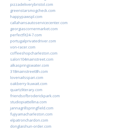
pizzadeliverybristol.com
greenstarsmogcheck.com
happypawspl.com
callahansautoservicecenter.com
georgiascornermarket.com
perfectfit24-7.com
portugalprivatedriver.com
von-racer.com
coffeeshopcharleston.com
salon104mainstreet.com
alkaspringswater.com
318mainstreet8h.com
lovenailsspari.com
oakberry-kuwait.com
quartzliterary.com
friendsofbroderickpark.com
studiopiattellina.com
jannagrillspringfield.com
fujiyamacharleston.com
elpatronchardon.com
donglaishun-order.com