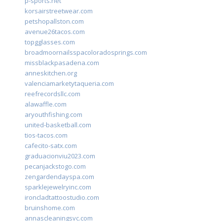
p-sports.net
korsairstreetwear.com
petshopallston.com
avenue26tacos.com
topgglasses.com
broadmoornailsspacoloradosprings.com
missblackpasadena.com
anneskitchen.org
valenciamarketytaqueria.com
reefrecordsllc.com
alawaffle.com
aryouthfishing.com
united-basketball.com
tios-tacos.com
cafecito-satx.com
graduacionviu2023.com
pecanjackstogo.com
zengardendayspa.com
sparklejewelryinc.com
ironcladtattoostudio.com
bruinshome.com
annascleaningsvc.com