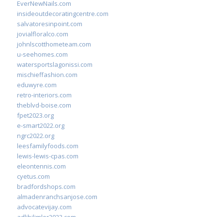
EverNewNails.com
insideoutdecoratingcentre.com
salvatoresinpoint.com
jovialfloralco.com
johnlscotthometeam.com
u-seehomes.com
watersportslagonissi.com
mischieffashion.com
eduwyre.com
retro-interiors.com
theblvd-boise.com
fpet2023.org
e-smart2022.org
ngrc2022.org
leesfamilyfoods.com
lewis-lewis-cpas.com
eleontennis.com
cyetus.com
bradfordshops.com
almadenranchsanjose.com
advocatevijay.com