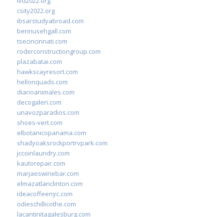
ivd2022.org
csity2022.org
ibsarstudyabroad.com
bennusehgall.com
tsecincinnati.com
roderconstructiongroup.com
plazabatai.com
hawkscayresort.com
hellonquads.com
diarioanimales.com
decogaleri.com
unavozparadios.com
shoes-vert.com
elbotanicopanama.com
shadyoaksrockportrvpark.com
jccoinlaundry.com
kautorepair.com
marjaeswinebar.com
elmazatlanclinton.com
ideacoffeenyc.com
odieschillicothe.com
lacantinitagalesburg.com