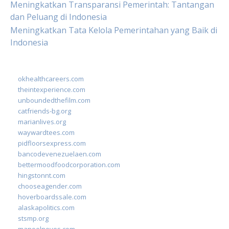
Meningkatkan Transparansi Pemerintah: Tantangan
dan Peluang di Indonesia
Meningkatkan Tata Kelola Pemerintahan yang Baik di
Indonesia
okhealthcareers.com
theintexperience.com
unboundedthefilm.com
catfriends-bg.org
marianlives.org
waywardtees.com
pidfloorsexpress.com
bancodevenezuelaen.com
bettermoodfoodcorporation.com
hingstonnt.com
chooseagender.com
hoverboardssale.com
alaskapolitics.com
stsmp.org