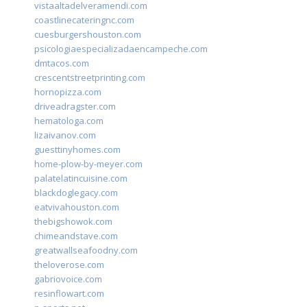
vistaaltadelveramendi.com
coastlinecateringnc.com
cuesburgershouston.com
psicologiaespecializadaencampeche.com
dmtacos.com
crescentstreetprinting.com
hornopizza.com
driveadragster.com
hematologa.com
lizaivanov.com
guesttinyhomes.com
home-plow-by-meyer.com
palatelatincuisine.com
blackdoglegacy.com
eatvivahouston.com
thebigshowok.com
chimeandstave.com
greatwallseafoodny.com
theloverose.com
gabriovoice.com
resinflowart.com