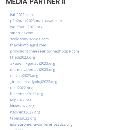
MEDIA PARTNER II
isth2022.com
p2b2pabi2023-makassar.com
wocfparis2023.org
sinc2023.com
scdlqatar2022-qa.com
thecolumbiagrill.com
provisionscheeseandwineshoppe.com
khedi2023.org
akademikgeriatri2023.org
marmarapediatri2023.org
emchie2023.org
girisimselradyoloji2022.org
utcd2022.org
biosensor2022.org
ialp2022.org
klivet2022.org
ifac-hms2022.org
taoms2022.org
iias-euromena-conference2022.org