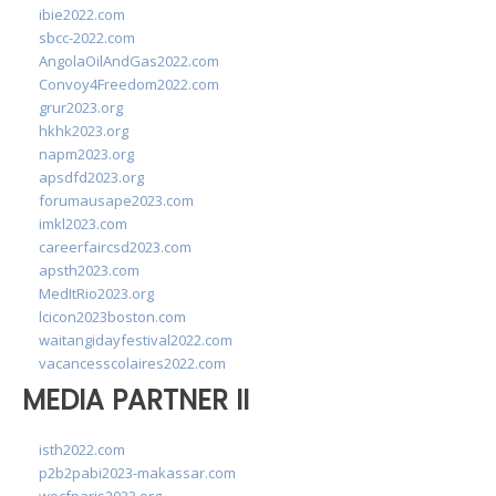
ibie2022.com
sbcc-2022.com
AngolaOilAndGas2022.com
Convoy4Freedom2022.com
grur2023.org
hkhk2023.org
napm2023.org
apsdfd2023.org
forumausape2023.com
imkl2023.com
careerfaircsd2023.com
apsth2023.com
MedItRio2023.org
lcicon2023boston.com
waitangidayfestival2022.com
vacancesscolaires2022.com
MEDIA PARTNER II
isth2022.com
p2b2pabi2023-makassar.com
wocfparis2023.org