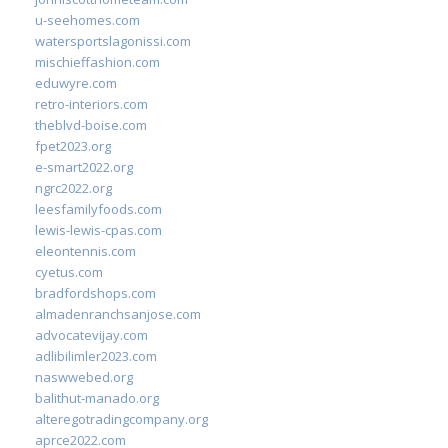
u-seehomes.com
watersportslagonissi.com
mischieffashion.com
eduwyre.com
retro-interiors.com
theblvd-boise.com
fpet2023.org
e-smart2022.org
ngrc2022.org
leesfamilyfoods.com
lewis-lewis-cpas.com
eleontennis.com
cyetus.com
bradfordshops.com
almadenranchsanjose.com
advocatevijay.com
adlibilimler2023.com
naswwebed.org
balithut-manado.org
alteregotradingcompany.org
aprce2022.com