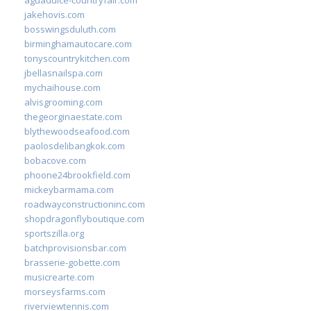
jakehovis.com
bosswingsduluth.com
birminghamautocare.com
tonyscountrykitchen.com
jbellasnailspa.com
mychaihouse.com
alvisgrooming.com
thegeorginaestate.com
blythewoodseafood.com
paolosdelibangkok.com
bobacove.com
phoone24brookfield.com
mickeybarmama.com
roadwayconstructioninc.com
shopdragonflyboutique.com
sportszilla.org
batchprovisionsbar.com
brasserie-gobette.com
musicrearte.com
morseysfarms.com
riverviewtennis.com