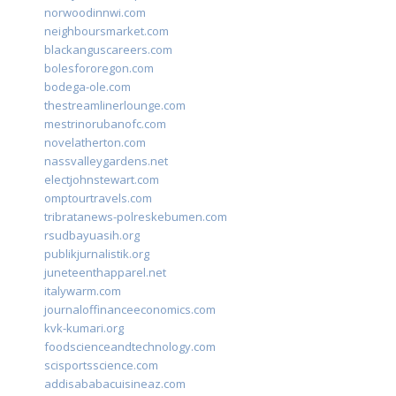
norwoodinnwi.com
neighboursmarket.com
blackanguscareers.com
bolesfororegon.com
bodega-ole.com
thestreamlinerlounge.com
mestrinorubanofc.com
novelatherton.com
nassvalleygardens.net
electjohnstewart.com
omptourtravels.com
tribratanews-polreskebumen.com
rsudbayuasih.org
publikjurnalistik.org
juneteenthapparel.net
italywarm.com
journaloffinanceeconomics.com
kvk-kumari.org
foodscienceandtechnology.com
scisportsscience.com
addisababacuisineaz.com