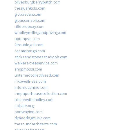
olivesburgberrypatch.com
theslushkids.com
giobastian.com
glpascensori.com
rifloorepoxy.com
woolleymillingandpaving.com
uptonpvd.com
2troublegrill.com
casateranga.com
sticksandstonesstudiooh.com
walkers-treeservice.com
shopmossi.com
untamedcollectivesd.com
mxpwellness.com
infernocanine.com
thepaperhousecollection.com
allisonwillisholley.com
solslite.org
portwayinn.com
djmaddogmusic.com
thesoundarchitects.com