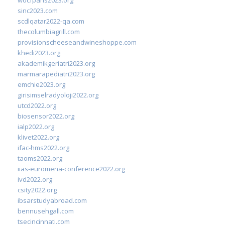
sinc2023.com
scdlqatar2022-qa.com
thecolumbiagrill.com
provisionscheeseandwineshoppe.com
khedi2023.org
akademikgeriatri2023.org
marmarapediatri2023.org
emchie2023.org
girisimselradyoloji2022.org
utcd2022.org
biosensor2022.org
ialp2022.org
klivet2022.org
ifac-hms2022.org
taoms2022.org
iias-euromena-conference2022.org
ivd2022.org
csity2022.org
ibsarstudyabroad.com
bennusehgall.com
tsecincinnati.com