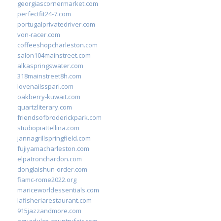
georgiascornermarket.com
perfectfit24-7.com
portugalprivatedriver.com
von-racer.com
coffeeshopcharleston.com
salon104mainstreet.com
alkaspringswater.com
318mainstreet8h.com
lovenailsspari.com
oakberry-kuwait.com
quartzliterary.com
friendsofbroderickpark.com
studiopiattellina.com
jannagrillspringfield.com
fujiyamacharleston.com
elpatronchardon.com
donglaishun-order.com
fiamc-rome2022.org
mariceworldessentials.com
lafisheriarestaurant.com
915jazzandmore.com
aguadulce-countryfair.com