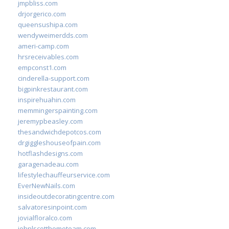
jmpbliss.com
drjorgerico.com
queensushipa.com
wendyweimerdds.com
ameri-camp.com
hrsreceivables.com
empconst1.com
cinderella-support.com
bigpinkrestaurant.com
inspirehuahin.com
memmingerspainting.com
jeremypbeasley.com
thesandwichdepotcos.com
drgiggleshouseofpain.com
hotflashdesigns.com
garagenadeau.com
lifestylechauffeurservice.com
EverNewNails.com
insideoutdecoratingcentre.com
salvatoresinpoint.com
jovialfloralco.com
johnlscotthometeam.com