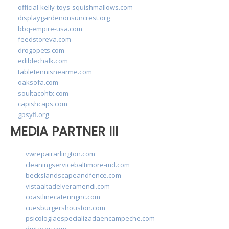
official-kelly-toys-squishmallows.com
displaygardenonsuncrest.org
bbq-empire-usa.com
feedstoreva.com
drogopets.com
ediblechalk.com
tabletennisnearme.com
oaksofa.com
soultacohtx.com
capishcaps.com
gpsyfl.org
MEDIA PARTNER III
vwrepairarlington.com
cleaningservicebaltimore-md.com
beckslandscapeandfence.com
vistaaltadelveramendi.com
coastlinecateringnc.com
cuesburgershouston.com
psicologiaespecializadaencampeche.com