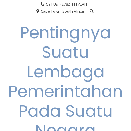
Skip
Call Us: +2782 444 YEAH
to
Cape Town, South Africa
content
Pentingnya
Suatu
Lembaga
Pemerintahan
Pada Suatu
Negara