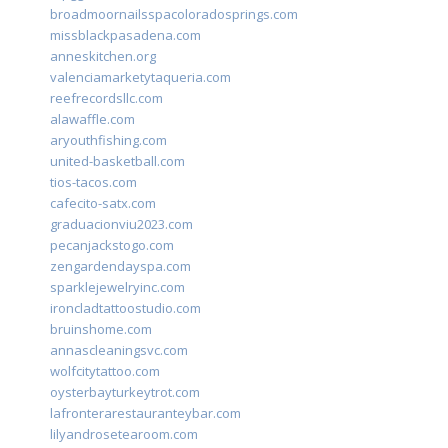
broadmoornailsspacoloradosprings.com
missblackpasadena.com
anneskitchen.org
valenciamarketytaqueria.com
reefrecordsllc.com
alawaffle.com
aryouthfishing.com
united-basketball.com
tios-tacos.com
cafecito-satx.com
graduacionviu2023.com
pecanjackstogo.com
zengardendayspa.com
sparklejewelryinc.com
ironcladtattoostudio.com
bruinshome.com
annascleaningsvc.com
wolfcitytattoo.com
oysterbayturkeytrot.com
lafronterarestauranteybar.com
lilyandrosetearoom.com