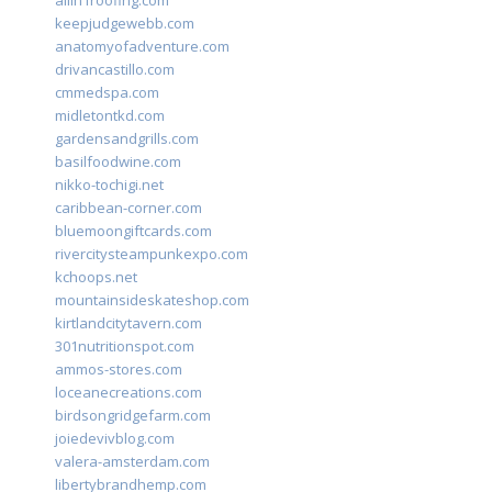
allin1roofing.com
keepjudgewebb.com
anatomyofadventure.com
drivancastillo.com
cmmedspa.com
midletontkd.com
gardensandgrills.com
basilfoodwine.com
nikko-tochigi.net
caribbean-corner.com
bluemoongiftcards.com
rivercitysteampunkexpo.com
kchoops.net
mountainsideskateshop.com
kirtlandcitytavern.com
301nutritionspot.com
ammos-stores.com
loceanecreations.com
birdsongridgefarm.com
joiedevivblog.com
valera-amsterdam.com
libertybrandhemp.com