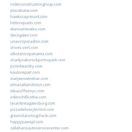
roderconstructiongroup.com
plazabatai.com
hawkscayresort.com
hellonquads.com
diarioanimales.com
decogaleri.com
unavozparadios.com
shoes-vert.com
elbotanicopanama.com
shadyoaksrockportrvpark.com
jccoinlaundry.com
kautorepair.com
marjaeswinebar.com
elmazatlanclinton.com
ideacoffeenyc.com
odieschillicothe.com
lacantinitagalesburg.com
pizzadeliverybristol.com
greenstarsmogcheck.com
happypawspl.com
callahansautoservicecenter.com