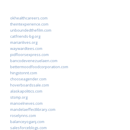
okhealthcareers.com
theintexperience.com
unboundedthefilm.com
catfriends-bg.org
marianlives.org
waywardtees.com
pidfloorsexpress.com
bancodevenezuelaen.com
bettermoodfoodcorporation.com
hingstonnt.com
chooseagender.com
hoverboardssale.com
alaskapolitics.com
stsmp.org
manoelneves.com
mandelaeffectlibrary.com
roselynns.com
balanceyoganj.com
salesforceblogs.com