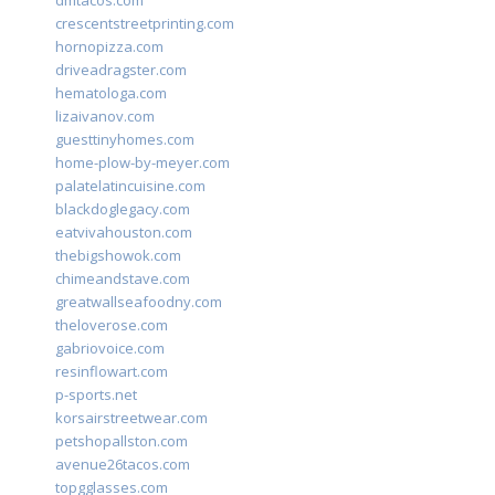
dmtacos.com
crescentstreetprinting.com
hornopizza.com
driveadragster.com
hematologa.com
lizaivanov.com
guesttinyhomes.com
home-plow-by-meyer.com
palatelatincuisine.com
blackdoglegacy.com
eatvivahouston.com
thebigshowok.com
chimeandstave.com
greatwallseafoodny.com
theloverose.com
gabriovoice.com
resinflowart.com
p-sports.net
korsairstreetwear.com
petshopallston.com
avenue26tacos.com
topgglasses.com