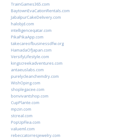
TrainGames365.com
BaytownEvaCationRentals.com
JabalpurCakeDelivery.com
halobjd.com
intelligenceqatar.com
PikaPikaApp.com
takecareofbusinessdfw.org
HamadaOfJapan.com
VersifyLifestyle.com
kingscreekadventures.com
antaeuslabs.com
purelycleanchemdry.com
WishOping.com
shoplegacee.com
bonvivantshop.com
CupPlante.com
mpzin.com
stcreal.com
PopUpFlea.com
valueml.com
rebeccatorresjewelry.com