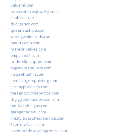
valueml.com
rebeccatorresjewelry.com
jmpbliss.com
drjorgerico.com
queensushipa.com
wendyweimerdds.com
ameri-camp.com
hrsreceivables.com
empconst1.com
cinderella-support.com
bigpinkrestaurant.com
inspirehuahin.com
memmingerspainting.com
jeremypbeasley.com
thesandwichdepotcos.com
drgiggleshouseofpain.com
hotflashdesigns.com
garagenadeau.com
lifestylechauffeurservice.com
EverNewNails.com
insideoutdecoratingcentre.com