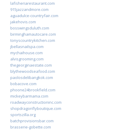
lafisheriarestaurant.com
915jazzandmore.com
aguadulce-countryfair.com
jakehovis.com
bosswingsduluth.com
birminghamautocare.com
tonyscountrykitchen.com
jbellasnailspa.com
mychaihouse.com
alvisgrooming.com
thegeorginaestate.com
blythewoodseafood.com
paolosdelibangkok.com
bobacove.com
phoone24brookfield.com
mickeybarmama.com
roadwayconstructioninc.com
shopdragonflyboutique.com
sportszilla.org
batchprovisionsbar.com
brasserie-gobette.com