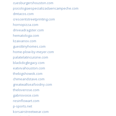
cuesburgershouston.com
psicologiaespecializadaencampeche.com
dmtacos.com
crescentstreetprinting.com
hornopizza.com
driveadragster.com
hematologa.com
lizaivanov.com
guesttinyhomes.com
home-plow-by-meyer.com
palatelatincuisine.com
blackdoglegacy.com
eatvivahouston.com
thebigshowok.com
chimeandstave.com
greatwallseafoodny.com
theloverose.com
gabriovoice.com
resinflowart.com
p-sports.net
korsairstreetwear.com