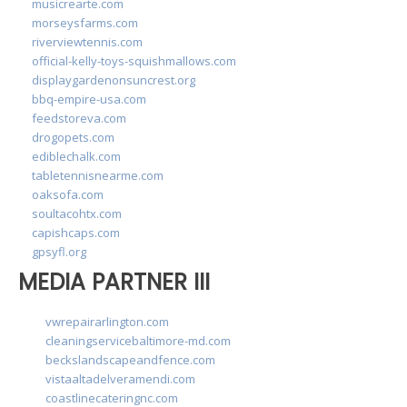
musicrearte.com
morseysfarms.com
riverviewtennis.com
official-kelly-toys-squishmallows.com
displaygardenonsuncrest.org
bbq-empire-usa.com
feedstoreva.com
drogopets.com
ediblechalk.com
tabletennisnearme.com
oaksofa.com
soultacohtx.com
capishcaps.com
gpsyfl.org
MEDIA PARTNER III
vwrepairarlington.com
cleaningservicebaltimore-md.com
beckslandscapeandfence.com
vistaaltadelveramendi.com
coastlinecateringnc.com