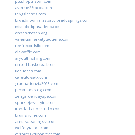
petshopallston.com
avenue26tacos.com
topgglasses.com
broadmoornailsspacoloradosprings.com
missblackpasadena.com
anneskitchen.org
valenciamarketytaqueria.com
reefrecordsllc.com
alawaffle.com
aryouthfishing.com
united-basketball.com
tios-tacos.com
cafecito-satx.com
graduacionviu2023.com
pecanjackstogo.com
zengardendayspa.com
sparklejewelryinc.com
ironcladtattoostudio.com
bruinshome.com
annascleaningsvc.com
wolfcitytattoo.com
oysterbayturkeytrot.com