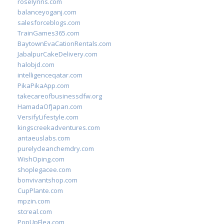
roselynns.com
balanceyoganj.com
salesforceblogs.com
TrainGames365.com
BaytownEvaCationRentals.com
JabalpurCakeDelivery.com
halobjd.com
intelligenceqatar.com
PikaPikaApp.com
takecareofbusinessdfw.org
HamadaOfJapan.com
VersifyLifestyle.com
kingscreekadventures.com
antaeuslabs.com
purelycleanchemdry.com
WishOping.com
shoplegacee.com
bonvivantshop.com
CupPlante.com
mpzin.com
stcreal.com
PopUpFlea.com