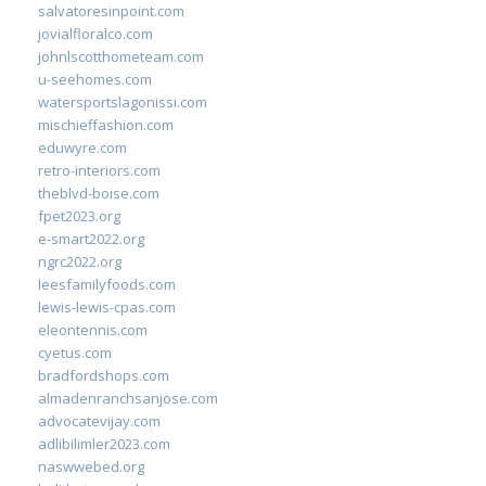
salvatoresinpoint.com
jovialfloralco.com
johnlscotthometeam.com
u-seehomes.com
watersportslagonissi.com
mischieffashion.com
eduwyre.com
retro-interiors.com
theblvd-boise.com
fpet2023.org
e-smart2022.org
ngrc2022.org
leesfamilyfoods.com
lewis-lewis-cpas.com
eleontennis.com
cyetus.com
bradfordshops.com
almadenranchsanjose.com
advocatevijay.com
adlibilimler2023.com
naswwebed.org