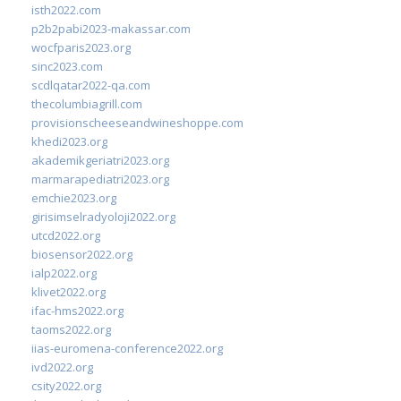
isth2022.com
p2b2pabi2023-makassar.com
wocfparis2023.org
sinc2023.com
scdlqatar2022-qa.com
thecolumbiagrill.com
provisionscheeseandwineshoppe.com
khedi2023.org
akademikgeriatri2023.org
marmarapediatri2023.org
emchie2023.org
girisimselradyoloji2022.org
utcd2022.org
biosensor2022.org
ialp2022.org
klivet2022.org
ifac-hms2022.org
taoms2022.org
iias-euromena-conference2022.org
ivd2022.org
csity2022.org