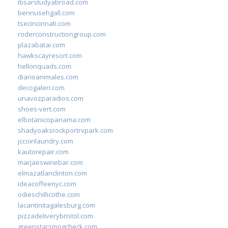
ibsarstudyabroad.com
bennusehgall.com
tsecincinnati.com
roderconstructiongroup.com
plazabatai.com
hawkscayresort.com
hellonquads.com
diarioanimales.com
decogaleri.com
unavozparadios.com
shoes-vert.com
elbotanicopanama.com
shadyoaksrockportrvpark.com
jccoinlaundry.com
kautorepair.com
marjaeswinebar.com
elmazatlanclinton.com
ideacoffeenyc.com
odieschillicothe.com
lacantinitagalesburg.com
pizzadeliverybristol.com
greenstarsmogcheck.com