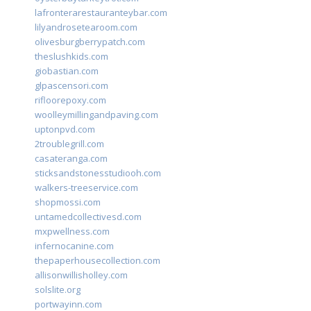
lafronterarestauranteybar.com
lilyandrosetearoom.com
olivesburgberrypatch.com
theslushkids.com
giobastian.com
glpascensori.com
rifloorepoxy.com
woolleymillingandpaving.com
uptonpvd.com
2troublegrill.com
casateranga.com
sticksandstonesstudiooh.com
walkers-treeservice.com
shopmossi.com
untamedcollectivesd.com
mxpwellness.com
infernocanine.com
thepaperhousecollection.com
allisonwillisholley.com
solslite.org
portwayinn.com