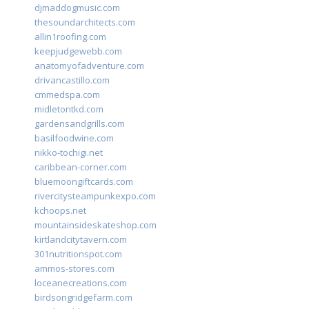
djmaddogmusic.com
thesoundarchitects.com
allin1roofing.com
keepjudgewebb.com
anatomyofadventure.com
drivancastillo.com
cmmedspa.com
midletontkd.com
gardensandgrills.com
basilfoodwine.com
nikko-tochigi.net
caribbean-corner.com
bluemoongiftcards.com
rivercitysteampunkexpo.com
kchoops.net
mountainsideskateshop.com
kirtlandcitytavern.com
301nutritionspot.com
ammos-stores.com
loceanecreations.com
birdsongridgefarm.com