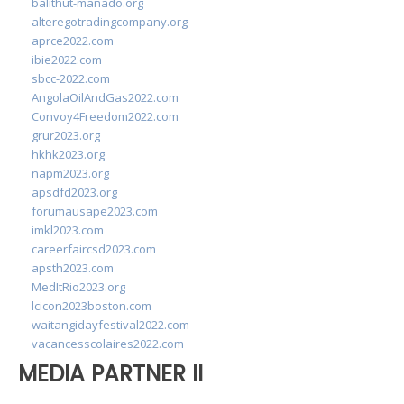
balithut-manado.org
alteregotradingcompany.org
aprce2022.com
ibie2022.com
sbcc-2022.com
AngolaOilAndGas2022.com
Convoy4Freedom2022.com
grur2023.org
hkhk2023.org
napm2023.org
apsdfd2023.org
forumausape2023.com
imkl2023.com
careerfaircsd2023.com
apsth2023.com
MedItRio2023.org
lcicon2023boston.com
waitangidayfestival2022.com
vacancesscolaires2022.com
MEDIA PARTNER II