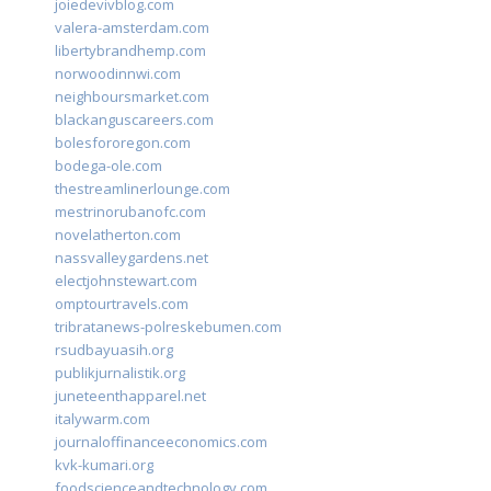
joiedevivblog.com
valera-amsterdam.com
libertybrandhemp.com
norwoodinnwi.com
neighboursmarket.com
blackanguscareers.com
bolesfororegon.com
bodega-ole.com
thestreamlinerlounge.com
mestrinorubanofc.com
novelatherton.com
nassvalleygardens.net
electjohnstewart.com
omptourtravels.com
tribratanews-polreskebumen.com
rsudbayuasih.org
publikjurnalistik.org
juneteenthapparel.net
italywarm.com
journaloffinanceeconomics.com
kvk-kumari.org
foodscienceandtechnology.com