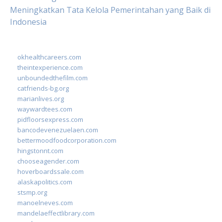
Meningkatkan Tata Kelola Pemerintahan yang Baik di
Indonesia
okhealthcareers.com
theintexperience.com
unboundedthefilm.com
catfriends-bg.org
marianlives.org
waywardtees.com
pidfloorsexpress.com
bancodevenezuelaen.com
bettermoodfoodcorporation.com
hingstonnt.com
chooseagender.com
hoverboardssale.com
alaskapolitics.com
stsmp.org
manoelneves.com
mandelaeffectlibrary.com