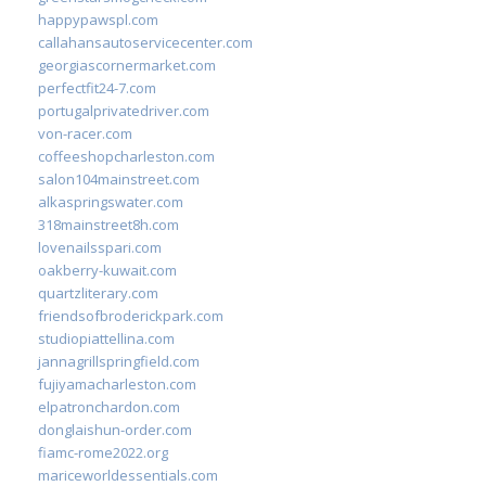
happypawspl.com
callahansautoservicecenter.com
georgiascornermarket.com
perfectfit24-7.com
portugalprivatedriver.com
von-racer.com
coffeeshopcharleston.com
salon104mainstreet.com
alkaspringswater.com
318mainstreet8h.com
lovenailsspari.com
oakberry-kuwait.com
quartzliterary.com
friendsofbroderickpark.com
studiopiattellina.com
jannagrillspringfield.com
fujiyamacharleston.com
elpatronchardon.com
donglaishun-order.com
fiamc-rome2022.org
mariceworldessentials.com