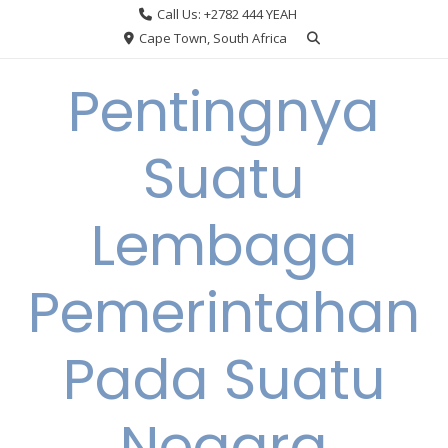
Skip
Call Us: +2782 444 YEAH
to
Cape Town, South Africa
content
Pentingnya
Suatu
Lembaga
Pemerintahan
Pada Suatu
Negara