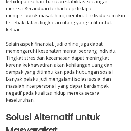
kehidupan sehari-hari dan stabilitas keuangan
mereka. Kecanduan terhadap judi dapat
memperburuk masalah ini, membuat individu semakin
terjebak dalam lingkaran utang yang sulit untuk
keluar.
Selain aspek finansial, judi online juga dapat
memengaruhi kesehatan mental seorang individu.
Tingkat stres dan kecemasan dapat meningkat
karena kekhawatiran akan kehilangan uang dan
dampak yang ditimbulkan pada hubungan sosial.
Banyak pelaku judi mengalami isolasi sosial dan
masalah interpersonal, yang dapat berdampak
negatif pada kualitas hidup mereka secara
keseluruhan.
Solusi Alternatif untuk
Masyarakat