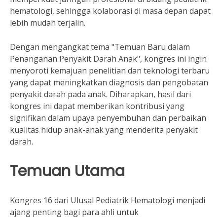
hematologi, sehingga kolaborasi di masa depan dapat
lebih mudah terjalin.
Dengan mengangkat tema "Temuan Baru dalam
Penanganan Penyakit Darah Anak", kongres ini ingin
menyoroti kemajuan penelitian dan teknologi terbaru
yang dapat meningkatkan diagnosis dan pengobatan
penyakit darah pada anak. Diharapkan, hasil dari
kongres ini dapat memberikan kontribusi yang
signifikan dalam upaya penyembuhan dan perbaikan
kualitas hidup anak-anak yang menderita penyakit
darah.
Temuan Utama
Kongres 16 dari Ulusal Pediatrik Hematologi menjadi
ajang penting bagi para ahli untuk