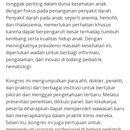
tonggak penting dalam dunia kesehatan anak,
dengan fokus pada penanganan penyakit darah.
Penyakit darah pada anak, seperti anemia, hemofili,
dan thalassemia, memerlukan perhatian khusus
karena dapat berpengaruh besar terhadap tumbuh
kembang serta kualitas hidup anak. Dengan
meningkatnya prevalensi masalah kesehatan ini,
diperlukan wadah untuk berbagi informasi,
pengalaman, dan inovasi di bidang pediatrik
hematologi.
Kongres ini mengumpulkan para ahli, dokter, peneliti,
dan praktisi dari berbagai institusi untuk bertukar
pikiran dan menggali pengetahuan terbaru. Melalui
presentasi penelitian, diskusi panel, dan lokakarya,
peserta diharapkan dapat memperoleh wawasan baru
dan menerapkannya dalam praktik klinis mereka.
Selain itu, kongres ini juga bertujuan untuk
memperkuat jaringan profesional di bidang pediatrik