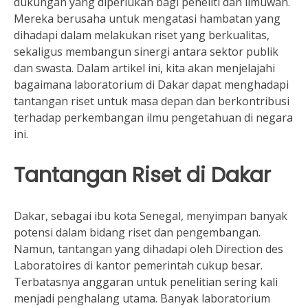
dukungan yang diperlukan bagi peneliti dan ilmuwan.
Mereka berusaha untuk mengatasi hambatan yang
dihadapi dalam melakukan riset yang berkualitas,
sekaligus membangun sinergi antara sektor publik
dan swasta. Dalam artikel ini, kita akan menjelajahi
bagaimana laboratorium di Dakar dapat menghadapi
tantangan riset untuk masa depan dan berkontribusi
terhadap perkembangan ilmu pengetahuan di negara
ini.
Tantangan Riset di Dakar
Dakar, sebagai ibu kota Senegal, menyimpan banyak
potensi dalam bidang riset dan pengembangan.
Namun, tantangan yang dihadapi oleh Direction des
Laboratoires di kantor pemerintah cukup besar.
Terbatasnya anggaran untuk penelitian sering kali
menjadi penghalang utama. Banyak laboratorium