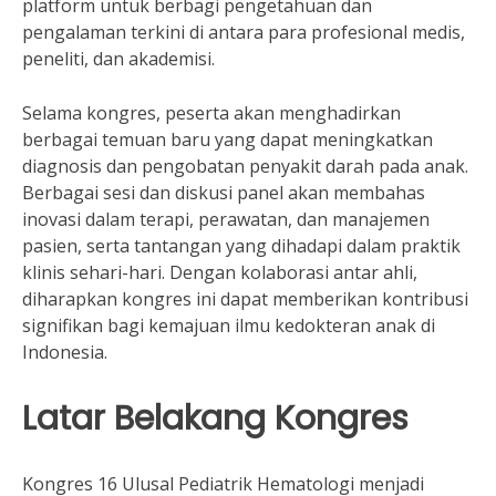
platform untuk berbagi pengetahuan dan
pengalaman terkini di antara para profesional medis,
peneliti, dan akademisi.
Selama kongres, peserta akan menghadirkan
berbagai temuan baru yang dapat meningkatkan
diagnosis dan pengobatan penyakit darah pada anak.
Berbagai sesi dan diskusi panel akan membahas
inovasi dalam terapi, perawatan, dan manajemen
pasien, serta tantangan yang dihadapi dalam praktik
klinis sehari-hari. Dengan kolaborasi antar ahli,
diharapkan kongres ini dapat memberikan kontribusi
signifikan bagi kemajuan ilmu kedokteran anak di
Indonesia.
Latar Belakang Kongres
Kongres 16 Ulusal Pediatrik Hematologi menjadi