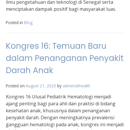
ilmu pengetahuan dan teknologi di Senegal serta
menciptakan dampak positif bagi masyarakat luas.
Posted in
Blog
Kongres 16: Temuan Baru
dalam Penanganan Penyakit
Darah Anak
Posted on
August 21, 2025
by
adminokhealth
Kongres 16 Ulusal Pediatrik Hematologi menjadi
ajang penting bagi para ahli dan praktisi di bidang
kesehatan anak, khususnya dalam penanganan
penyakit darah. Dengan meningkatnya prevalensi
gangguan hematologi pada anak, kongres ini menjadi