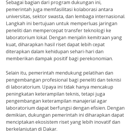
Sebagai bagian dari program dukungan ini,
pemerintah juga memfasilitasi kolaborasi antara
universitas, sektor swasta, dan lembaga internasional.
Langkah ini bertujuan untuk memperluas jaringan
peneliti dan mempercepat transfer teknologi ke
laboratorium lokal. Dengan menjalin kemitraan yang
kuat, diharapkan hasil riset dapat lebih cepat
diterapkan dalam kehidupan sehari-hari dan
memberikan dampak positif bagi perekonomian.
Selain itu, pemerintah mendukung pelatihan dan
pengembangan profesional bagi peneliti dan teknisi
di laboratorium. Upaya ini tidak hanya mencakup
peningkatan keterampilan teknis, tetapi juga
pengembangan keterampilan manajerial agar
laboratorium dapat berfungsi dengan efisien. Dengan
demikian, dukungan pemerintah ini diharapkan dapat
menciptakan ekosistem riset yang lebih inovatif dan
berkelanjutan di Dakar.