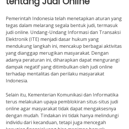
tentang Judi Online
Pemerintah Indonesia telah menetapkan aturan yang
tegas dalam melarang segala bentuk judi, termasuk
judi online. Undang-Undang Informasi dan Transaksi
Elektronik (ITE) menjadi dasar hukum yang
mendukung langkah ini, mencakup berbagai aktivitas
yang dianggap merugikan masyarakat. Dengan
adanya peraturan ini, diharapkan dapat mengurangi
dampak negatif yang ditimbulkan oleh judi online
terhadap mentalitas dan perilaku masyarakat
Indonesia.
Selain itu, Kementerian Komunikasi dan Informatika
terus melakukan upaya pemblokiran situs-situs judi
online agar masyarakat tidak dapat mengaksesnya
dengan mudah. Tindakan ini tidak hanya melindungi
individu dari kecanduan, tetapi juga mencegah