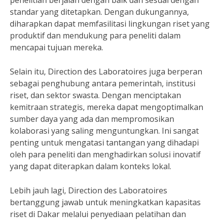
penelitian berjalan dengan baik dan sesuai dengan
standar yang ditetapkan. Dengan dukungannya,
diharapkan dapat memfasilitasi lingkungan riset yang
produktif dan mendukung para peneliti dalam
mencapai tujuan mereka.
Selain itu, Direction des Laboratoires juga berperan
sebagai penghubung antara pemerintah, institusi
riset, dan sektor swasta. Dengan menciptakan
kemitraan strategis, mereka dapat mengoptimalkan
sumber daya yang ada dan mempromosikan
kolaborasi yang saling menguntungkan. Ini sangat
penting untuk mengatasi tantangan yang dihadapi
oleh para peneliti dan menghadirkan solusi inovatif
yang dapat diterapkan dalam konteks lokal.
Lebih jauh lagi, Direction des Laboratoires
bertanggung jawab untuk meningkatkan kapasitas
riset di Dakar melalui penyediaan pelatihan dan