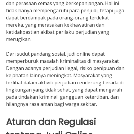
dan perasaan cemas yang berkepanjangan. Hal ini
tidak hanya mempengaruhi para penjudi, tetapi juga
dapat berdampak pada orang-orang terdekat
mereka, yang merasakan kekhawatiran dan
ketidakpastian akibat perilaku perjudian yang
merugikan.
Dari sudut pandang sosial, judi online dapat
memperburuk masalah kriminalitas di masyarakat.
Dengan adanya perjudian ilegal, risiko penipuan dan
kejahatan lainnya meningkat. Masyarakat yang
terlibat dalam aktiviti perjudian cenderung berada di
lingkungan yang tidak sehat, yang dapat mengarah
pada tindakan kriminal, gangguan ketertiban, dan
hilangnya rasa aman bagi warga sekitar.
Aturan dan Regulasi