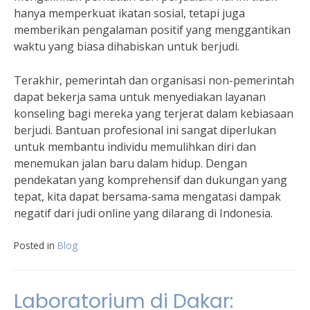
hanya memperkuat ikatan sosial, tetapi juga
memberikan pengalaman positif yang menggantikan
waktu yang biasa dihabiskan untuk berjudi.
Terakhir, pemerintah dan organisasi non-pemerintah
dapat bekerja sama untuk menyediakan layanan
konseling bagi mereka yang terjerat dalam kebiasaan
berjudi. Bantuan profesional ini sangat diperlukan
untuk membantu individu memulihkan diri dan
menemukan jalan baru dalam hidup. Dengan
pendekatan yang komprehensif dan dukungan yang
tepat, kita dapat bersama-sama mengatasi dampak
negatif dari judi online yang dilarang di Indonesia.
Posted in
Blog
Laboratorium di Dakar: