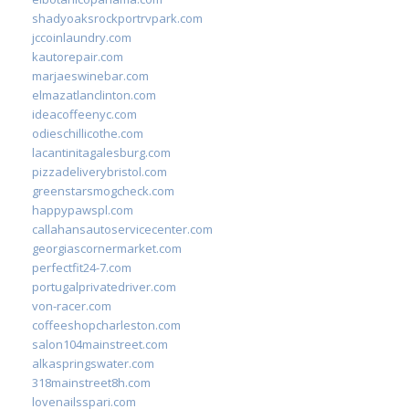
shadyoaksrockportrvpark.com
jccoinlaundry.com
kautorepair.com
marjaeswinebar.com
elmazatlanclinton.com
ideacoffeenyc.com
odieschillicothe.com
lacantinitagalesburg.com
pizzadeliverybristol.com
greenstarsmogcheck.com
happypawspl.com
callahansautoservicecenter.com
georgiascornermarket.com
perfectfit24-7.com
portugalprivatedriver.com
von-racer.com
coffeeshopcharleston.com
salon104mainstreet.com
alkaspringswater.com
318mainstreet8h.com
lovenailsspari.com