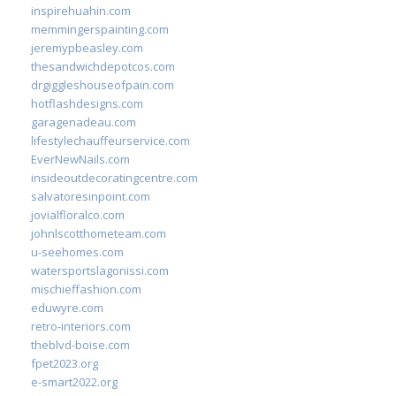
inspirehuahin.com
memmingerspainting.com
jeremypbeasley.com
thesandwichdepotcos.com
drgiggleshouseofpain.com
hotflashdesigns.com
garagenadeau.com
lifestylechauffeurservice.com
EverNewNails.com
insideoutdecoratingcentre.com
salvatoresinpoint.com
jovialfloralco.com
johnlscotthometeam.com
u-seehomes.com
watersportslagonissi.com
mischieffashion.com
eduwyre.com
retro-interiors.com
theblvd-boise.com
fpet2023.org
e-smart2022.org