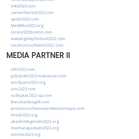
imkl2023.com
careerfaircsd2023.com
apsth2023.com
MedItRio2023.org
lcicon2023boston.com
waitangidayfestival2022.com
vacancesscolaires2022.com
MEDIA PARTNER II
isth2022.com
p2b2pabi2023-makassar.com
wocfparis2023.org
sinc2023.com
scdlqatar2022-qa.com
thecolumbiagrill.com
provisionscheeseandwineshoppe.com
khedi2023.org
akademikgeriatri2023.org
marmarapediatri2023.org
emchie2023.org