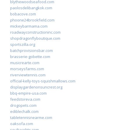
blythewoodseafood.com
paolosdelibangkok.com
bobacove.com
phoone24brookfield.com
mickeybarmama.com
roadwayconstructioninc.com
shopdragonflyboutique.com
sportszilla.org
batchprovisionsbar.com
brasserie-gobette.com
musicrearte.com
morseysfarms.com
riverviewtennis.com
official-kelly-toys-squishmallows.com
displaygardenonsuncrest.org
bbq-empire-usa.com
feedstoreva.com
drogopets.com
ediblechalk.com
tabletennisnearme.com
oaksofa.com
soultacohtx.com