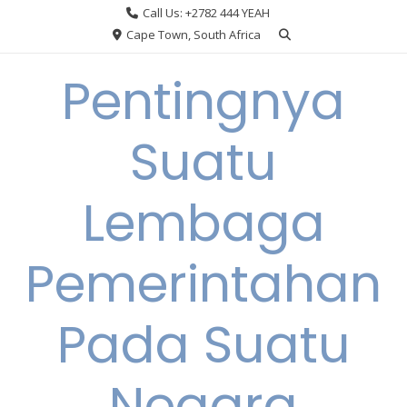
Skip
Call Us: +2782 444 YEAH
to
Cape Town, South Africa
content
Pentingnya
Suatu
Lembaga
Pemerintahan
Pada Suatu
Negara