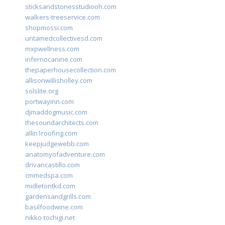
sticksandstonesstudiooh.com
walkers-treeservice.com
shopmossi.com
untamedcollectivesd.com
mxpwellness.com
infernocanine.com
thepaperhousecollection.com
allisonwillisholley.com
solslite.org
portwayinn.com
djmaddogmusic.com
thesoundarchitects.com
allin1roofing.com
keepjudgewebb.com
anatomyofadventure.com
drivancastillo.com
cmmedspa.com
midletontkd.com
gardensandgrills.com
basilfoodwine.com
nikko-tochigi.net