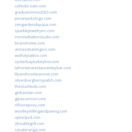
cafecito-satx.com
graduacionviu2023.com
pecanjackstogo.com
zengardendayspa.com
sparklejewelryinc.com
ironcladtattoostudio.com
bruinshome.com
annascleaningsvc.com
wolfcitytattoo.com
oysterbayturkeytrot.com
lafronterarestauranteybar.com
lilyandrosetearoom.com
olivesburgberrypatch.com
theslushkids.com
giobastian.com
glpascensori.com
rifloorepoxy.com
woolleymillingandpaving.com
uptonpvd.com
2troublegrill.com
casateranga.com