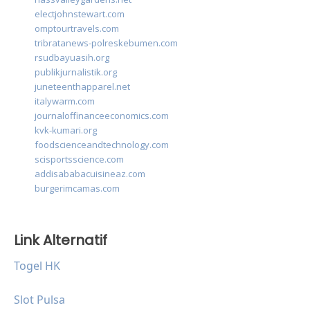
electjohnstewart.com
omptourtravels.com
tribratanews-polreskebumen.com
rsudbayuasih.org
publikjurnalistik.org
juneteenthapparel.net
italywarm.com
journaloffinanceeconomics.com
kvk-kumari.org
foodscienceandtechnology.com
scisportsscience.com
addisababacuisineaz.com
burgerimcamas.com
Link Alternatif
Togel HK
Slot Pulsa