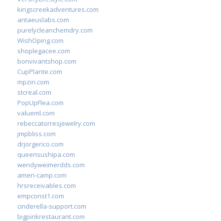
kingscreekadventures.com
antaeuslabs.com
purelycleanchemdry.com
WishOping.com
shoplegacee.com
bonvivantshop.com
CupPlante.com
mpzin.com
stcreal.com
PopUpFlea.com
valueml.com
rebeccatorresjewelry.com
jmpbliss.com
drjorgerico.com
queensushipa.com
wendyweimerdds.com
ameri-camp.com
hrsreceivables.com
empconst1.com
cinderella-support.com
bigpinkrestaurant.com