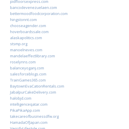
pidfloorsexpress.com
bancodevenezuelaen.com
bettermoodfoodcorporation.com
hingstonnt.com
chooseagender.com
hoverboardssale.com
alaskapolitics.com
stsmp.org
manoelneves.com
mandelaeffectlibrary.com
roselynns.com
balanceyoganj.com
salesforceblogs.com
TrainGames365.com
BaytownEvaCationRentals.com
JabalpurCakeDelivery.com
halobjd.com
intelligenceqatar.com
PikaPikaApp.com
takecareofbusinessdfw.org
HamadaOfJapan.com
VersifyLifestyle.com