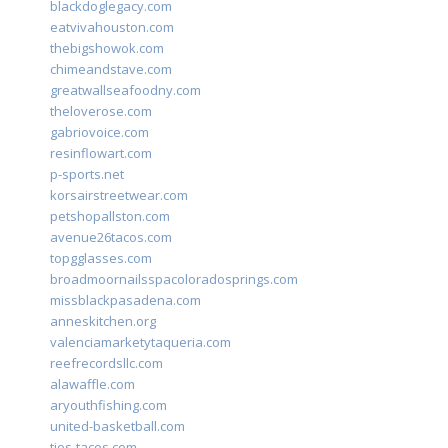
blackdoglegacy.com
eatvivahouston.com
thebigshowok.com
chimeandstave.com
greatwallseafoodny.com
theloverose.com
gabriovoice.com
resinflowart.com
p-sports.net
korsairstreetwear.com
petshopallston.com
avenue26tacos.com
topgglasses.com
broadmoornailsspacoloradosprings.com
missblackpasadena.com
anneskitchen.org
valenciamarketytaqueria.com
reefrecordsllc.com
alawaffle.com
aryouthfishing.com
united-basketball.com
tios-tacos.com