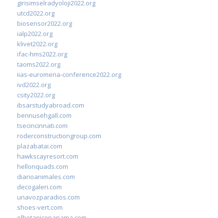
girisimselradyoloji2022.org
utcd2022.org
biosensor2022.org
ialp2022.org
klivet2022.org
ifac-hms2022.org
taoms2022.org
iias-euromena-conference2022.org
ivd2022.org
csity2022.org
ibsarstudyabroad.com
bennusehgall.com
tsecincinnati.com
roderconstructiongroup.com
plazabatai.com
hawkscayresort.com
hellonquads.com
diarioanimales.com
decogaleri.com
unavozparadios.com
shoes-vert.com
elbotanicopanama.com