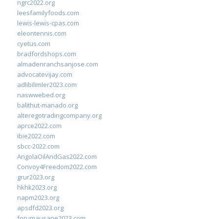
ngrc2022.org
leesfamilyfoods.com
lewis-lewis-cpas.com
eleontennis.com
cyetus.com
bradfordshops.com
almadenranchsanjose.com
advocatevijay.com
adlibilimler2023.com
naswwebed.org
balithut-manado.org
alteregotradingcompany.org
aprce2022.com
ibie2022.com
sbcc-2022.com
AngolaOilAndGas2022.com
Convoy4Freedom2022.com
grur2023.org
hkhk2023.org
napm2023.org
apsdfd2023.org
forumausape2023.com