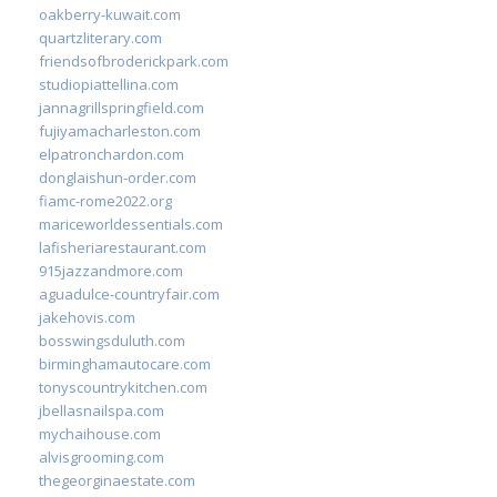
oakberry-kuwait.com
quartzliterary.com
friendsofbroderickpark.com
studiopiattellina.com
jannagrillspringfield.com
fujiyamacharleston.com
elpatronchardon.com
donglaishun-order.com
fiamc-rome2022.org
mariceworldessentials.com
lafisheriarestaurant.com
915jazzandmore.com
aguadulce-countryfair.com
jakehovis.com
bosswingsduluth.com
birminghamautocare.com
tonyscountrykitchen.com
jbellasnailspa.com
mychaihouse.com
alvisgrooming.com
thegeorginaestate.com