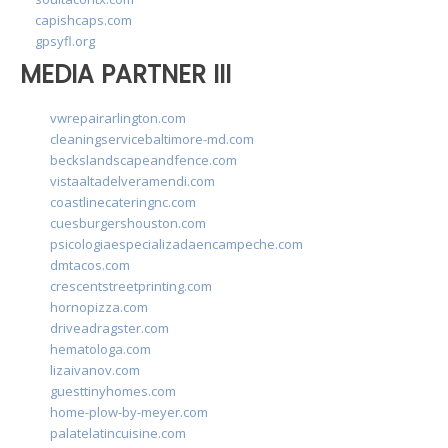
capishcaps.com
gpsyfl.org
MEDIA PARTNER III
vwrepairarlington.com
cleaningservicebaltimore-md.com
beckslandscapeandfence.com
vistaaltadelveramendi.com
coastlinecateringnc.com
cuesburgershouston.com
psicologiaespecializadaencampeche.com
dmtacos.com
crescentstreetprinting.com
hornopizza.com
driveadragster.com
hematologa.com
lizaivanov.com
guesttinyhomes.com
home-plow-by-meyer.com
palatelatincuisine.com