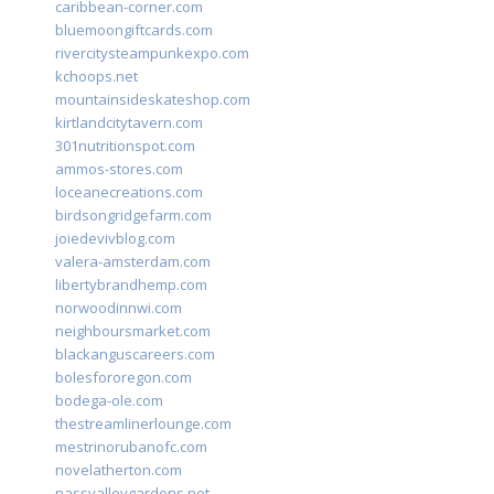
caribbean-corner.com
bluemoongiftcards.com
rivercitysteampunkexpo.com
kchoops.net
mountainsideskateshop.com
kirtlandcitytavern.com
301nutritionspot.com
ammos-stores.com
loceanecreations.com
birdsongridgefarm.com
joiedevivblog.com
valera-amsterdam.com
libertybrandhemp.com
norwoodinnwi.com
neighboursmarket.com
blackanguscareers.com
bolesfororegon.com
bodega-ole.com
thestreamlinerlounge.com
mestrinorubanofc.com
novelatherton.com
nassvalleygardens.net