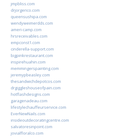
jmpbliss.com
drjorgerico.com
queensushipa.com
wendyweimerdds.com
ameri-camp.com
hrsreceivables.com
empconst1.com
cinderella-support.com
bigpinkrestaurant.com
inspirehuahin.com
memmingerspainting.com
jeremypbeasley.com
thesandwichdepotcos.com
drgiggleshouseofpain.com
hotflashdesigns.com
garagenadeau.com
lifestylechauffeurservice.com
EverNewNails.com
insideoutdecoratingcentre.com
salvatoresinpoint.com
jovialfloralco.com