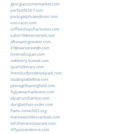
georgiascornermarket.com
perfectfit24-7.com
portugalprivatedriver.com
von-racer.com
coffeeshopcharleston.com
salon104mainstreet.com
alkaspringswater.com
318mainstreet8h.com
lovenailsspari.com
oakberry-kuwait.com
quartzliterary.com
friendsofbroderickpark.com
studiopiattellina.com
jannagrillspringfield.com
fujiyamacharleston.com
elpatronchardon.com
donglaishun-order.com
fiamc-rome2022.org
mariceworldessentials.com
lafisheriarestaurant.com
915jazzandmore.com