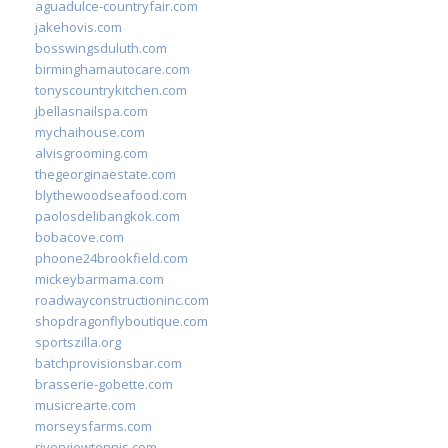
aguadulce-countryfair.com
jakehovis.com
bosswingsduluth.com
birminghamautocare.com
tonyscountrykitchen.com
jbellasnailspa.com
mychaihouse.com
alvisgrooming.com
thegeorginaestate.com
blythewoodseafood.com
paolosdelibangkok.com
bobacove.com
phoone24brookfield.com
mickeybarmama.com
roadwayconstructioninc.com
shopdragonflyboutique.com
sportszilla.org
batchprovisionsbar.com
brasserie-gobette.com
musicrearte.com
morseysfarms.com
riverviewtennis.com