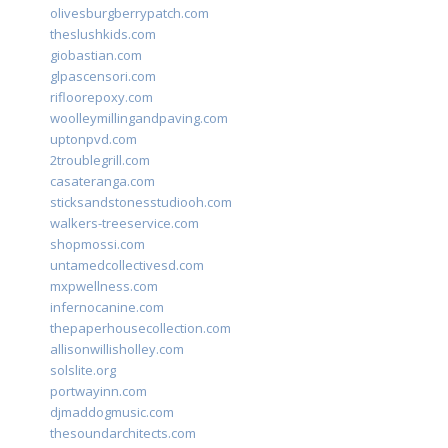
olivesburgberrypatch.com
theslushkids.com
giobastian.com
glpascensori.com
rifloorepoxy.com
woolleymillingandpaving.com
uptonpvd.com
2troublegrill.com
casateranga.com
sticksandstonesstudiooh.com
walkers-treeservice.com
shopmossi.com
untamedcollectivesd.com
mxpwellness.com
infernocanine.com
thepaperhousecollection.com
allisonwillisholley.com
solslite.org
portwayinn.com
djmaddogmusic.com
thesoundarchitects.com