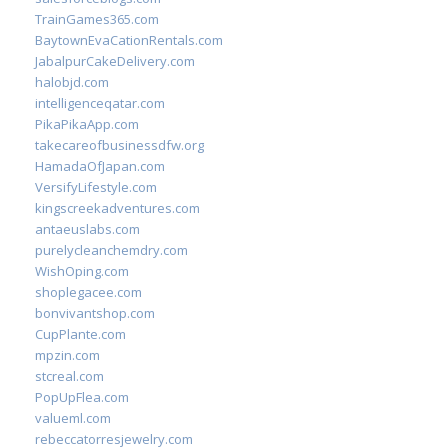
TrainGames365.com
BaytownEvaCationRentals.com
JabalpurCakeDelivery.com
halobjd.com
intelligenceqatar.com
PikaPikaApp.com
takecareofbusinessdfw.org
HamadaOfJapan.com
VersifyLifestyle.com
kingscreekadventures.com
antaeuslabs.com
purelycleanchemdry.com
WishOping.com
shoplegacee.com
bonvivantshop.com
CupPlante.com
mpzin.com
stcreal.com
PopUpFlea.com
valueml.com
rebeccatorresjewelry.com