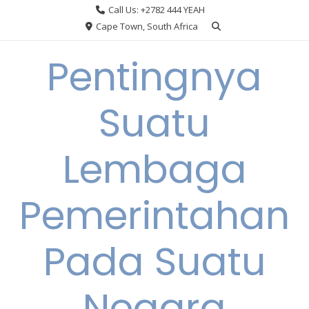
Skip
Call Us: +2782 444 YEAH
to
Cape Town, South Africa
content
Pentingnya
Suatu
Lembaga
Pemerintahan
Pada Suatu
Negara