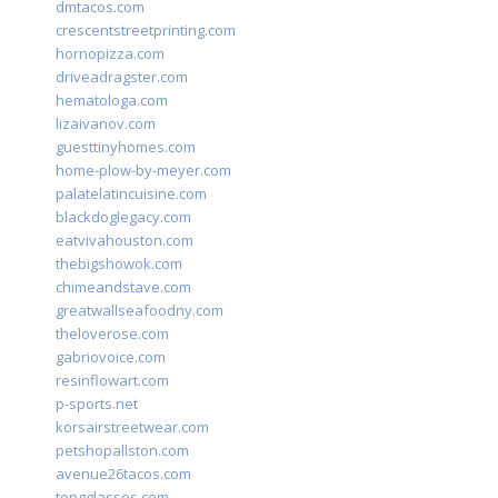
dmtacos.com
crescentstreetprinting.com
hornopizza.com
driveadragster.com
hematologa.com
lizaivanov.com
guesttinyhomes.com
home-plow-by-meyer.com
palatelatincuisine.com
blackdoglegacy.com
eatvivahouston.com
thebigshowok.com
chimeandstave.com
greatwallseafoodny.com
theloverose.com
gabriovoice.com
resinflowart.com
p-sports.net
korsairstreetwear.com
petshopallston.com
avenue26tacos.com
topgglasses.com