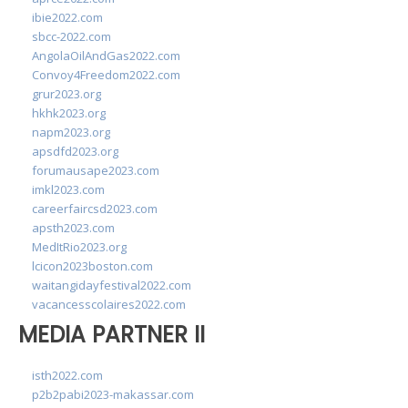
ibie2022.com
sbcc-2022.com
AngolaOilAndGas2022.com
Convoy4Freedom2022.com
grur2023.org
hkhk2023.org
napm2023.org
apsdfd2023.org
forumausape2023.com
imkl2023.com
careerfaircsd2023.com
apsth2023.com
MedItRio2023.org
lcicon2023boston.com
waitangidayfestival2022.com
vacancesscolaires2022.com
MEDIA PARTNER II
isth2022.com
p2b2pabi2023-makassar.com