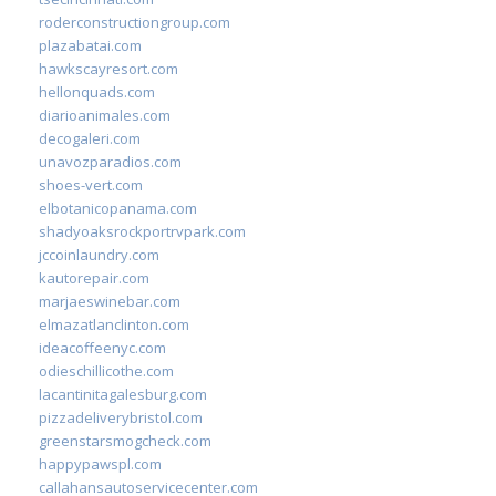
roderconstructiongroup.com
plazabatai.com
hawkscayresort.com
hellonquads.com
diarioanimales.com
decogaleri.com
unavozparadios.com
shoes-vert.com
elbotanicopanama.com
shadyoaksrockportrvpark.com
jccoinlaundry.com
kautorepair.com
marjaeswinebar.com
elmazatlanclinton.com
ideacoffeenyc.com
odieschillicothe.com
lacantinitagalesburg.com
pizzadeliverybristol.com
greenstarsmogcheck.com
happypawspl.com
callahansautoservicecenter.com