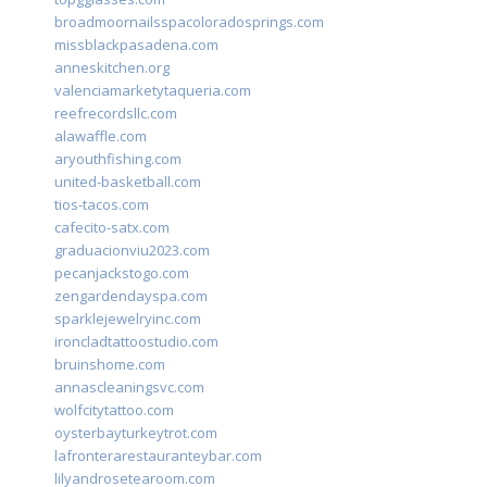
broadmoornailsspacoloradosprings.com
missblackpasadena.com
anneskitchen.org
valenciamarketytaqueria.com
reefrecordsllc.com
alawaffle.com
aryouthfishing.com
united-basketball.com
tios-tacos.com
cafecito-satx.com
graduacionviu2023.com
pecanjackstogo.com
zengardendayspa.com
sparklejewelryinc.com
ironcladtattoostudio.com
bruinshome.com
annascleaningsvc.com
wolfcitytattoo.com
oysterbayturkeytrot.com
lafronterarestauranteybar.com
lilyandrosetearoom.com