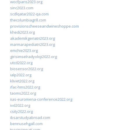
wocfparis2023.org
sinc2023.com
scdlqatar2022-qa.com
thecolumbiagrill.com
provisionscheeseandwineshoppe.com
khedi2023.org
akademikgeriatri2023.org
marmarapediatri2023.org
emchie2023.org
girisimselradyoloji2022.org
utcd2022.org
biosensor2022.org
ialp2022.org
klivet2022.org
ifac-hms2022.org
taoms2022.org
iias-euromena-conference2022.org
ivd2022.org
csity2022.org
ibsarstudyabroad.com
bennusehgall.com
tsecincinnati.com