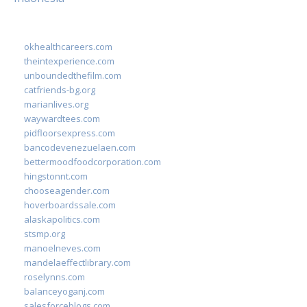
okhealthcareers.com
theintexperience.com
unboundedthefilm.com
catfriends-bg.org
marianlives.org
waywardtees.com
pidfloorsexpress.com
bancodevenezuelaen.com
bettermoodfoodcorporation.com
hingstonnt.com
chooseagender.com
hoverboardssale.com
alaskapolitics.com
stsmp.org
manoelneves.com
mandelaeffectlibrary.com
roselynns.com
balanceyoganj.com
salesforceblogs.com