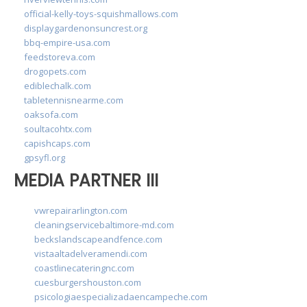
official-kelly-toys-squishmallows.com
displaygardenonsuncrest.org
bbq-empire-usa.com
feedstoreva.com
drogopets.com
ediblechalk.com
tabletennisnearme.com
oaksofa.com
soultacohtx.com
capishcaps.com
gpsyfl.org
MEDIA PARTNER III
vwrepairarlington.com
cleaningservicebaltimore-md.com
beckslandscapeandfence.com
vistaaltadelveramendi.com
coastlinecateringnc.com
cuesburgershouston.com
psicologiaespecializadaencampeche.com