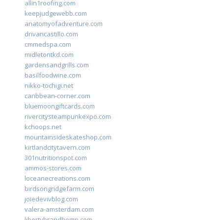
allin1roofing.com
keepjudgewebb.com
anatomyofadventure.com
drivancastillo.com
cmmedspa.com
midletontkd.com
gardensandgrills.com
basilfoodwine.com
nikko-tochigi.net
caribbean-corner.com
bluemoongiftcards.com
rivercitysteampunkexpo.com
kchoops.net
mountainsideskateshop.com
kirtlandcitytavern.com
301nutritionspot.com
ammos-stores.com
loceanecreations.com
birdsongridgefarm.com
joiedevivblog.com
valera-amsterdam.com
libertybrandhemp.com