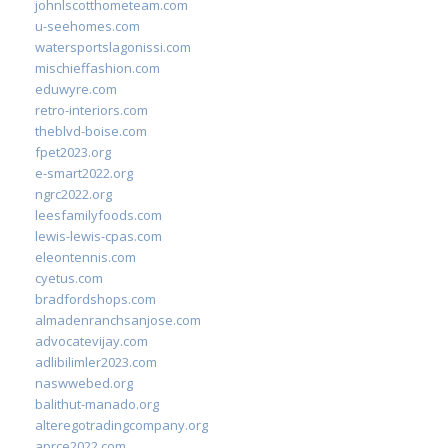
johnlscotthometeam.com
u-seehomes.com
watersportslagonissi.com
mischieffashion.com
eduwyre.com
retro-interiors.com
theblvd-boise.com
fpet2023.org
e-smart2022.org
ngrc2022.org
leesfamilyfoods.com
lewis-lewis-cpas.com
eleontennis.com
cyetus.com
bradfordshops.com
almadenranchsanjose.com
advocatevijay.com
adlibilimler2023.com
naswwebed.org
balithut-manado.org
alteregotradingcompany.org
aprce2022.com