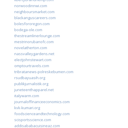
norwoodinnwi.com
neighboursmarket.com
blackanguscareers.com
bolesfororegon.com
bodega-ole.com
thestreamlinerlounge.com
mestrinorubanofc.com
novelatherton.com
nassvalleygardens.net
electjohnstewart.com
omptourtravels.com
tribratanews-polreskebumen.com
rsudbayuasih.org
publikjurnalistik.org
juneteenthapparel.net
italywarm.com
journaloffinanceeconomics.com
kvk-kumari.org
foodscienceandtechnology.com
scisportsscience.com
addisababacuisineaz.com