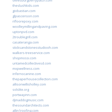
olivesburgberrypatch.com
theslushkids.com
giobastian.com
glpascensori.com
rifloorepoxy.com
woolleymillingandpaving.com
uptonpvd.com
2troublegrill.com
casateranga.com
sticksandstonesstudiooh.com
walkers-treeservice.com
shopmossi.com
untamedcollectivesd.com
mxpwellness.com
infernocanine.com
thepaperhousecollection.com
allisonwillisholley.com
solslite.org
portwayinn.com
djmaddogmusic.com
thesoundarchitects.com
allin1roofing.com