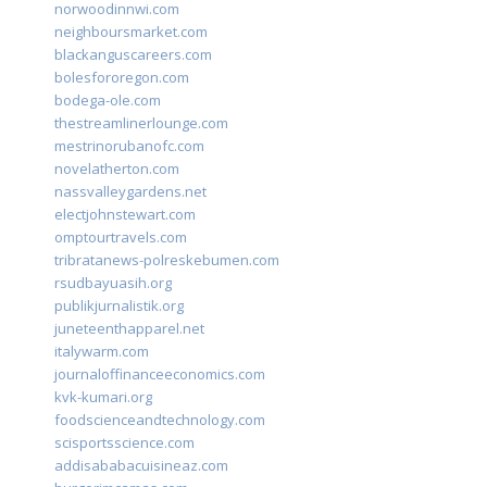
norwoodinnwi.com
neighboursmarket.com
blackanguscareers.com
bolesfororegon.com
bodega-ole.com
thestreamlinerlounge.com
mestrinorubanofc.com
novelatherton.com
nassvalleygardens.net
electjohnstewart.com
omptourtravels.com
tribratanews-polreskebumen.com
rsudbayuasih.org
publikjurnalistik.org
juneteenthapparel.net
italywarm.com
journaloffinanceeconomics.com
kvk-kumari.org
foodscienceandtechnology.com
scisportsscience.com
addisababacuisineaz.com