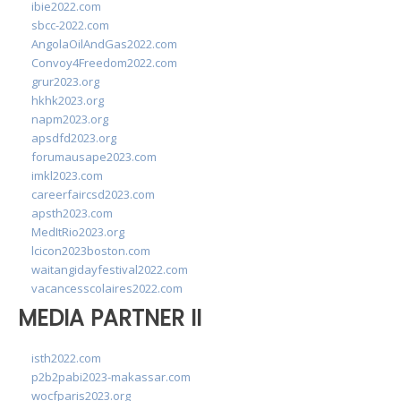
ibie2022.com
sbcc-2022.com
AngolaOilAndGas2022.com
Convoy4Freedom2022.com
grur2023.org
hkhk2023.org
napm2023.org
apsdfd2023.org
forumausape2023.com
imkl2023.com
careerfaircsd2023.com
apsth2023.com
MedItRio2023.org
lcicon2023boston.com
waitangidayfestival2022.com
vacancesscolaires2022.com
MEDIA PARTNER II
isth2022.com
p2b2pabi2023-makassar.com
wocfparis2023.org