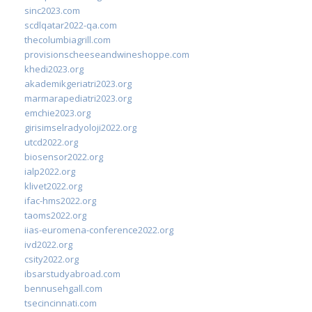
sinc2023.com
scdlqatar2022-qa.com
thecolumbiagrill.com
provisionscheeseandwineshoppe.com
khedi2023.org
akademikgeriatri2023.org
marmarapediatri2023.org
emchie2023.org
girisimselradyoloji2022.org
utcd2022.org
biosensor2022.org
ialp2022.org
klivet2022.org
ifac-hms2022.org
taoms2022.org
iias-euromena-conference2022.org
ivd2022.org
csity2022.org
ibsarstudyabroad.com
bennusehgall.com
tsecincinnati.com