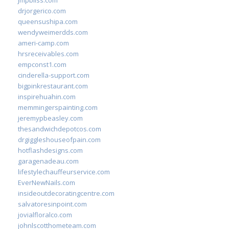
jmpbliss.com
drjorgerico.com
queensushipa.com
wendyweimerdds.com
ameri-camp.com
hrsreceivables.com
empconst1.com
cinderella-support.com
bigpinkrestaurant.com
inspirehuahin.com
memmingerspainting.com
jeremypbeasley.com
thesandwichdepotcos.com
drgiggleshouseofpain.com
hotflashdesigns.com
garagenadeau.com
lifestylechauffeurservice.com
EverNewNails.com
insideoutdecoratingcentre.com
salvatoresinpoint.com
jovialfloralco.com
johnlscotthometeam.com