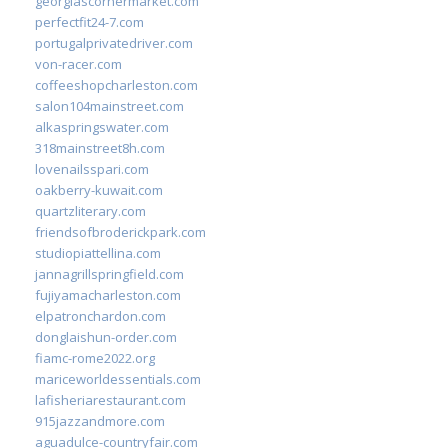
georgiascornermarket.com
perfectfit24-7.com
portugalprivatedriver.com
von-racer.com
coffeeshopcharleston.com
salon104mainstreet.com
alkaspringswater.com
318mainstreet8h.com
lovenailsspari.com
oakberry-kuwait.com
quartzliterary.com
friendsofbroderickpark.com
studiopiattellina.com
jannagrillspringfield.com
fujiyamacharleston.com
elpatronchardon.com
donglaishun-order.com
fiamc-rome2022.org
mariceworldessentials.com
lafisheriarestaurant.com
915jazzandmore.com
aguadulce-countryfair.com