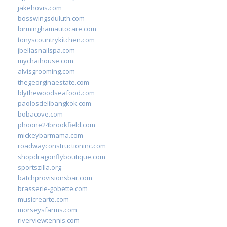
jakehovis.com
bosswingsduluth.com
birminghamautocare.com
tonyscountrykitchen.com
jbellasnailspa.com
mychaihouse.com
alvisgrooming.com
thegeorginaestate.com
blythewoodseafood.com
paolosdelibangkok.com
bobacove.com
phoone24brookfield.com
mickeybarmama.com
roadwayconstructioninc.com
shopdragonflyboutique.com
sportszilla.org
batchprovisionsbar.com
brasserie-gobette.com
musicrearte.com
morseysfarms.com
riverviewtennis.com