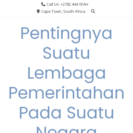
Skip
Call Us: +2782 444 YEAH
to
Cape Town, South Africa
content
Pentingnya
Suatu
Lembaga
Pemerintahan
Pada Suatu
Negara