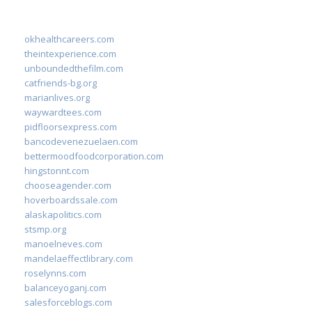
okhealthcareers.com
theintexperience.com
unboundedthefilm.com
catfriends-bg.org
marianlives.org
waywardtees.com
pidfloorsexpress.com
bancodevenezuelaen.com
bettermoodfoodcorporation.com
hingstonnt.com
chooseagender.com
hoverboardssale.com
alaskapolitics.com
stsmp.org
manoelneves.com
mandelaeffectlibrary.com
roselynns.com
balanceyoganj.com
salesforceblogs.com