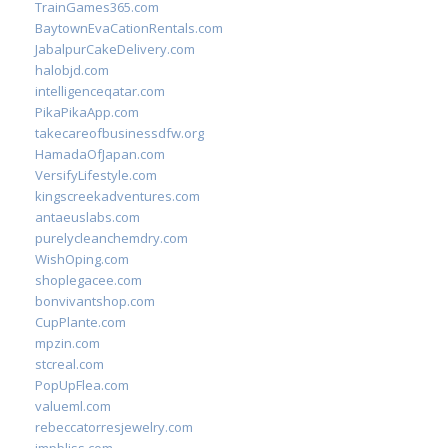
TrainGames365.com
BaytownEvaCationRentals.com
JabalpurCakeDelivery.com
halobjd.com
intelligenceqatar.com
PikaPikaApp.com
takecareofbusinessdfw.org
HamadaOfJapan.com
VersifyLifestyle.com
kingscreekadventures.com
antaeuslabs.com
purelycleanchemdry.com
WishOping.com
shoplegacee.com
bonvivantshop.com
CupPlante.com
mpzin.com
stcreal.com
PopUpFlea.com
valueml.com
rebeccatorresjewelry.com