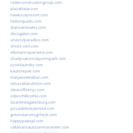
roderconstructiongroup.com
plazabatai.com
hawkscayresort.com
hellonquads.com
diarioanimales.com
decogaleri.com
unavozparadios.com
shoes-vert.com
elbotanicopanama.com
shadyoaksrockportrvpark.com
jccoinlaundry.com
kautorepair.com
marjaeswinebar.com
elmazatlanclinton.com
ideacoffeenyc.com
odieschillicothe.com
lacantinitagalesburg.com
pizzadeliverybristol.com
greenstarsmogcheck.com
happypawspl.com
callahansautoservicecenter.com