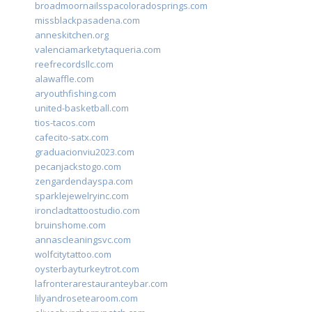
broadmoornailsspacoloradosprings.com
missblackpasadena.com
anneskitchen.org
valenciamarketytaqueria.com
reefrecordsllc.com
alawaffle.com
aryouthfishing.com
united-basketball.com
tios-tacos.com
cafecito-satx.com
graduacionviu2023.com
pecanjackstogo.com
zengardendayspa.com
sparklejewelryinc.com
ironcladtattoostudio.com
bruinshome.com
annascleaningsvc.com
wolfcitytattoo.com
oysterbayturkeytrot.com
lafronterarestauranteybar.com
lilyandrosetearoom.com