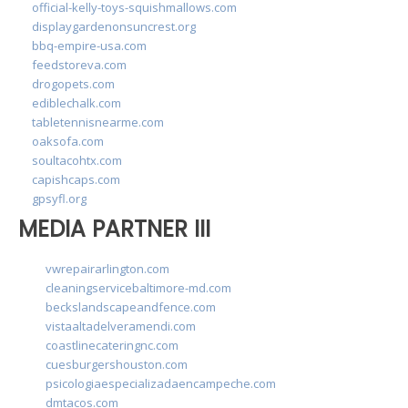
official-kelly-toys-squishmallows.com
displaygardenonsuncrest.org
bbq-empire-usa.com
feedstoreva.com
drogopets.com
ediblechalk.com
tabletennisnearme.com
oaksofa.com
soultacohtx.com
capishcaps.com
gpsyfl.org
MEDIA PARTNER III
vwrepairarlington.com
cleaningservicebaltimore-md.com
beckslandscapeandfence.com
vistaaltadelveramendi.com
coastlinecateringnc.com
cuesburgershouston.com
psicologiaespecializadaencampeche.com
dmtacos.com