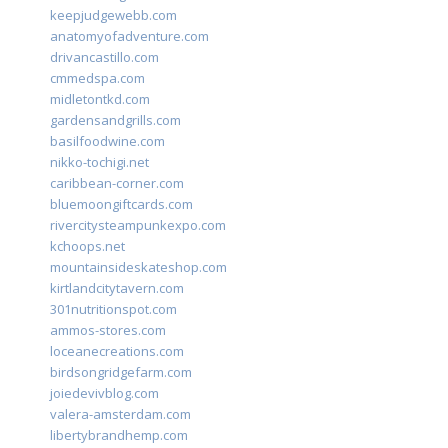
keepjudgewebb.com
anatomyofadventure.com
drivancastillo.com
cmmedspa.com
midletontkd.com
gardensandgrills.com
basilfoodwine.com
nikko-tochigi.net
caribbean-corner.com
bluemoongiftcards.com
rivercitysteampunkexpo.com
kchoops.net
mountainsideskateshop.com
kirtlandcitytavern.com
301nutritionspot.com
ammos-stores.com
loceanecreations.com
birdsongridgefarm.com
joiedevivblog.com
valera-amsterdam.com
libertybrandhemp.com