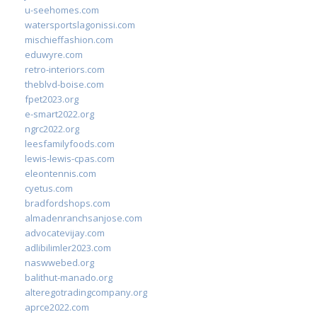
u-seehomes.com
watersportslagonissi.com
mischieffashion.com
eduwyre.com
retro-interiors.com
theblvd-boise.com
fpet2023.org
e-smart2022.org
ngrc2022.org
leesfamilyfoods.com
lewis-lewis-cpas.com
eleontennis.com
cyetus.com
bradfordshops.com
almadenranchsanjose.com
advocatevijay.com
adlibilimler2023.com
naswwebed.org
balithut-manado.org
alteregotradingcompany.org
aprce2022.com