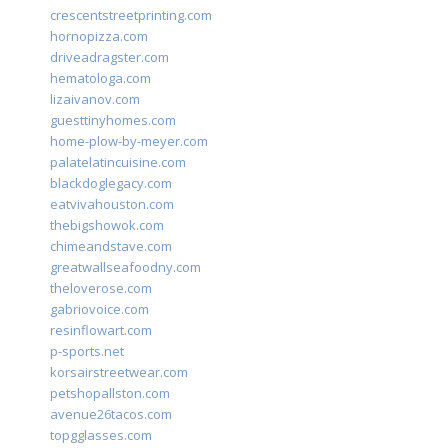
crescentstreetprinting.com
hornopizza.com
driveadragster.com
hematologa.com
lizaivanov.com
guesttinyhomes.com
home-plow-by-meyer.com
palatelatincuisine.com
blackdoglegacy.com
eatvivahouston.com
thebigshowok.com
chimeandstave.com
greatwallseafoodny.com
theloverose.com
gabriovoice.com
resinflowart.com
p-sports.net
korsairstreetwear.com
petshopallston.com
avenue26tacos.com
topgglasses.com