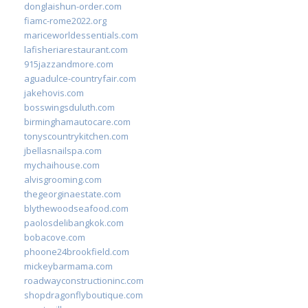
donglaishun-order.com
fiamc-rome2022.org
mariceworldessentials.com
lafisheriarestaurant.com
915jazzandmore.com
aguadulce-countryfair.com
jakehovis.com
bosswingsduluth.com
birminghamautocare.com
tonyscountrykitchen.com
jbellasnailspa.com
mychaihouse.com
alvisgrooming.com
thegeorginaestate.com
blythewoodseafood.com
paolosdelibangkok.com
bobacove.com
phoone24brookfield.com
mickeybarmama.com
roadwayconstructioninc.com
shopdragonflyboutique.com