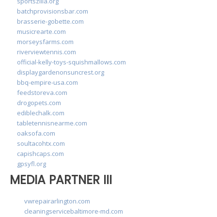
sportszilla.org
batchprovisionsbar.com
brasserie-gobette.com
musicrearte.com
morseysfarms.com
riverviewtennis.com
official-kelly-toys-squishmallows.com
displaygardenonsuncrest.org
bbq-empire-usa.com
feedstoreva.com
drogopets.com
ediblechalk.com
tabletennisnearme.com
oaksofa.com
soultacohtx.com
capishcaps.com
gpsyfl.org
MEDIA PARTNER III
vwrepairarlington.com
cleaningservicebaltimore-md.com