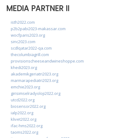
MEDIA PARTNER II
isth2022.com
p2b2pabi2023-makassar.com
wocfparis2023.org
sinc2023.com
scdlqatar2022-qa.com
thecolumbiagrill.com
provisionscheeseandwineshoppe.com
khedi2023.org
akademikgeriatri2023.org
marmarapediatri2023.org
emchie2023.org
girisimselradyoloji2022.org
utcd2022.org
biosensor2022.org
ialp2022.org
klivet2022.org
ifac-hms2022.org
taoms2022.org