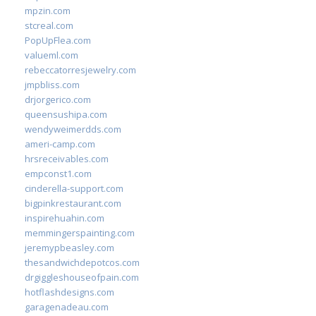
mpzin.com
stcreal.com
PopUpFlea.com
valueml.com
rebeccatorresjewelry.com
jmpbliss.com
drjorgerico.com
queensushipa.com
wendyweimerdds.com
ameri-camp.com
hrsreceivables.com
empconst1.com
cinderella-support.com
bigpinkrestaurant.com
inspirehuahin.com
memmingerspainting.com
jeremypbeasley.com
thesandwichdepotcos.com
drgiggleshouseofpain.com
hotflashdesigns.com
garagenadeau.com