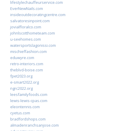
lifestylechauffeurservice.com
EverNewNails.com
insideoutdecoratingcentre.com
salvatoresinpoint.com
jovialfloralco.com
johnlscotthometeam.com
u-seehomes.com
watersportslagonissi.com
mischieffashion.com
eduwyre.com
retro-interiors.com
theblvd-boise.com
fpet2023.org
e-smart2022.org
ngrc2022.org
leesfamilyfoods.com
lewis-lewis-cpas.com
eleontennis.com
cyetus.com
bradfordshops.com
almadenranchsanjose.com