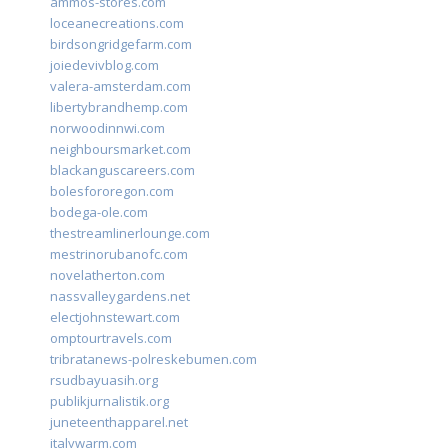
ammos-stores.com
loceanecreations.com
birdsongridgefarm.com
joiedevivblog.com
valera-amsterdam.com
libertybrandhemp.com
norwoodinnwi.com
neighboursmarket.com
blackanguscareers.com
bolesfororegon.com
bodega-ole.com
thestreamlinerlounge.com
mestrinorubanofc.com
novelatherton.com
nassvalleygardens.net
electjohnstewart.com
omptourtravels.com
tribratanews-polreskebumen.com
rsudbayuasih.org
publikjurnalistik.org
juneteenthapparel.net
italywarm.com