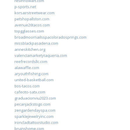
resinflowart.com
p-sports.net
korsairstreetwear.com
petshopallston.com
avenue26tacos.com
topgglasses.com
broadmoornailsspacoloradosprings.com
missblackpasadena.com
anneskitchen.org
valenciamarketytaqueria.com
reefrecordsllc.com
alawaffle.com
aryouthfishing.com
united-basketball.com
tios-tacos.com
cafecito-satx.com
graduacionviu2023.com
pecanjackstogo.com
zengardendayspa.com
sparklejewelryinc.com
ironcladtattoostudio.com
bruinshome.com