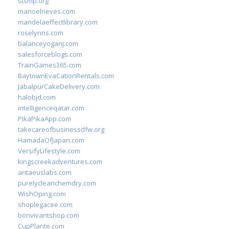
stsmp.org
manoelneves.com
mandelaeffectlibrary.com
roselynns.com
balanceyoganj.com
salesforceblogs.com
TrainGames365.com
BaytownEvaCationRentals.com
JabalpurCakeDelivery.com
halobjd.com
intelligenceqatar.com
PikaPikaApp.com
takecareofbusinessdfw.org
HamadaOfJapan.com
VersifyLifestyle.com
kingscreekadventures.com
antaeuslabs.com
purelycleanchemdry.com
WishOping.com
shoplegacee.com
bonvivantshop.com
CupPlante.com