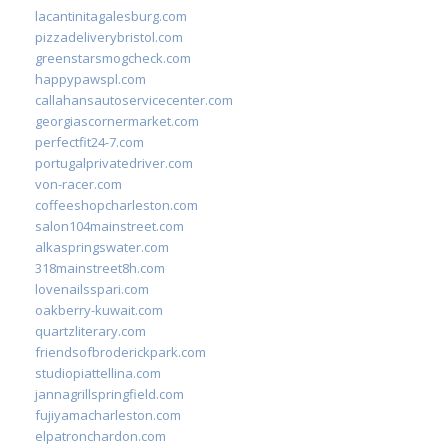
lacantinitagalesburg.com
pizzadeliverybristol.com
greenstarsmogcheck.com
happypawspl.com
callahansautoservicecenter.com
georgiascornermarket.com
perfectfit24-7.com
portugalprivatedriver.com
von-racer.com
coffeeshopcharleston.com
salon104mainstreet.com
alkaspringswater.com
318mainstreet8h.com
lovenailsspari.com
oakberry-kuwait.com
quartzliterary.com
friendsofbroderickpark.com
studiopiattellina.com
jannagrillspringfield.com
fujiyamacharleston.com
elpatronchardon.com