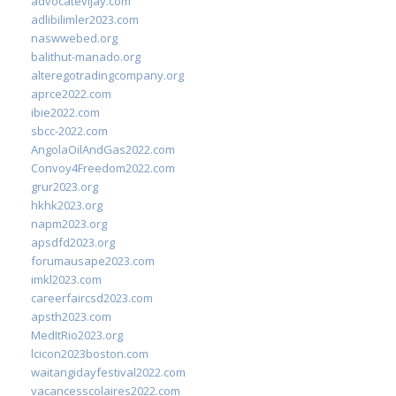
advocatevijay.com
adlibilimler2023.com
naswwebed.org
balithut-manado.org
alteregotradingcompany.org
aprce2022.com
ibie2022.com
sbcc-2022.com
AngolaOilAndGas2022.com
Convoy4Freedom2022.com
grur2023.org
hkhk2023.org
napm2023.org
apsdfd2023.org
forumausape2023.com
imkl2023.com
careerfaircsd2023.com
apsth2023.com
MedItRio2023.org
lcicon2023boston.com
waitangidayfestival2022.com
vacancesscolaires2022.com