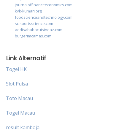
journaloffinanceeconomics.com
kvk-kumari.org
foodscienceandtechnology.com
scisportsscience.com
addisababacuisineaz.com
burgerimcamas.com
Link Alternatif
Togel HK
Slot Pulsa
Toto Macau
Togel Macau
result kamboja