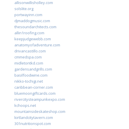
allisonwillisholley.com
solslite.org
portwayinn.com
djmaddogmusic.com
thesoundarchitects.com
allin1roofing.com
keepjudgewebb.com
anatomyofadventure.com
drivancastillo.com
cmmedspa.com
midletontkd.com
gardensandgrills.com
basilfoodwine.com
nikko-tochigi.net
caribbean-corner.com
bluemoongiftcards.com
rivercitysteampunkexpo.com
kchoops.net
mountainsideskateshop.com
kirtlandcitytavern.com
301nutritionspot.com