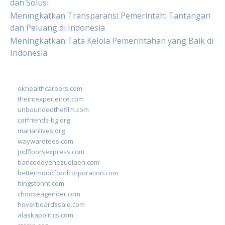
dan Solusi
Meningkatkan Transparansi Pemerintah: Tantangan
dan Peluang di Indonesia
Meningkatkan Tata Kelola Pemerintahan yang Baik di
Indonesia
okhealthcareers.com
theintexperience.com
unboundedthefilm.com
catfriends-bg.org
marianlives.org
waywardtees.com
pidfloorsexpress.com
bancodevenezuelaen.com
bettermoodfoodcorporation.com
hingstonnt.com
chooseagender.com
hoverboardssale.com
alaskapolitics.com