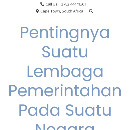
Skip
Call Us: +2782 444 YEAH
to
Cape Town, South Africa
content
Pentingnya
Suatu
Lembaga
Pemerintahan
Pada Suatu
Negara