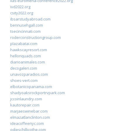
iias-euromena-conference2022.org
ivd2022.org
csity2022.org
ibsarstudyabroad.com
bennusehgall.com
tsecincinnati.com
roderconstructiongroup.com
plazabatai.com
hawkscayresort.com
hellonquads.com
diarioanimales.com
decogaleri.com
unavozparadios.com
shoes-vert.com
elbotanicopanama.com
shadyoaksrockportrvpark.com
jccoinlaundry.com
kautorepair.com
marjaeswinebar.com
elmazatlanclinton.com
ideacoffeenyc.com
odieschillicothe.com