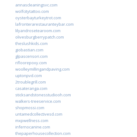
annascleaningsvc.com
wolfcitytattoo.com
oysterbayturkeytrot.com
lafronterarestauranteybar.com
lilyandrosetearoom.com
olivesburgberrypatch.com
theslushkids.com
giobastian.com
glpascensori.com
rifloorepoxy.com
woolleymillingandpaving.com
uptonpvd.com
2troublegrill.com
casateranga.com
sticksandstonesstudiooh.com
walkers-treeservice.com
shopmossi.com
untamedcollectivesd.com
mxpwellness.com
infernocanine.com
thepaperhousecollection.com