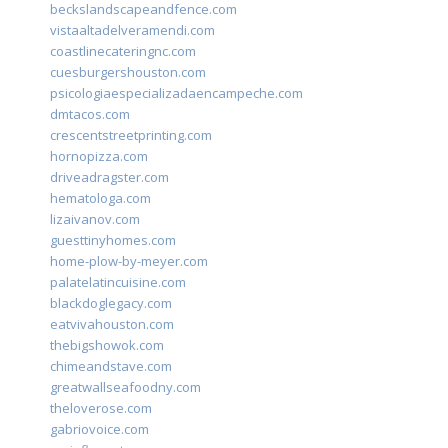
beckslandscapeandfence.com
vistaaltadelveramendi.com
coastlinecateringnc.com
cuesburgershouston.com
psicologiaespecializadaencampeche.com
dmtacos.com
crescentstreetprinting.com
hornopizza.com
driveadragster.com
hematologa.com
lizaivanov.com
guesttinyhomes.com
home-plow-by-meyer.com
palatelatincuisine.com
blackdoglegacy.com
eatvivahouston.com
thebigshowok.com
chimeandstave.com
greatwallseafoodny.com
theloverose.com
gabriovoice.com