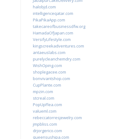
JabalpurCakeDelivery.com
halobjd.com
intelligenceqatar.com
PikaPikaApp.com
takecareofbusinessdfw.org
HamadaOfJapan.com
VersifyLifestyle.com
kingscreekadventures.com
antaeuslabs.com
purelycleanchemdry.com
WishOping.com
shoplegacee.com
bonvivantshop.com
CupPlante.com
mpzin.com
stcreal.com
PopUpFlea.com
valueml.com
rebeccatorresjewelry.com
jmpbliss.com
drjorgerico.com
queensushipa.com