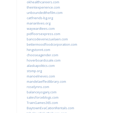
okhealthcareers.com
theintexperience.com
unboundedthefilm.com
catfriends-bg.org
marianlives.org
waywardtees.com
pidfloorsexpress.com
bancodevenezuelaen.com
bettermoodfoodcorporation.com
hingstonnt.com
chooseagender.com
hoverboardssale.com
alaskapolitics.com
stsmp.org
manoelneves.com
mandelaeffectlibrary.com
roselynns.com
balanceyoganj.com
salesforceblogs.com
TrainGames365.com
BaytownEvaCationRentals.com