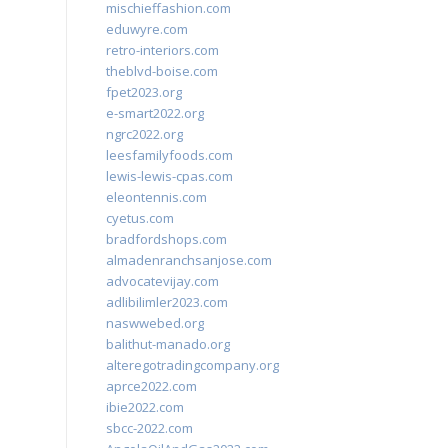
mischieffashion.com
eduwyre.com
retro-interiors.com
theblvd-boise.com
fpet2023.org
e-smart2022.org
ngrc2022.org
leesfamilyfoods.com
lewis-lewis-cpas.com
eleontennis.com
cyetus.com
bradfordshops.com
almadenranchsanjose.com
advocatevijay.com
adlibilimler2023.com
naswwebed.org
balithut-manado.org
alteregotradingcompany.org
aprce2022.com
ibie2022.com
sbcc-2022.com