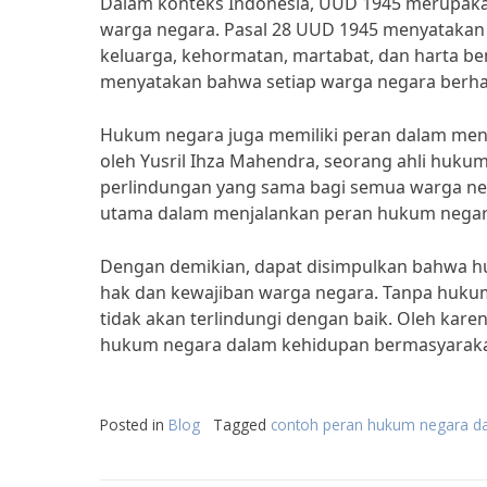
Dalam konteks Indonesia, UUD 1945 merupaka
warga negara. Pasal 28 UUD 1945 menyatakan b
keluarga, kehormatan, martabat, dan harta b
menyatakan bahwa setiap warga negara berhak
Hukum negara juga memiliki peran dalam mene
oleh Yusril Ihza Mahendra, seorang ahli hu
perlindungan yang sama bagi semua warga nega
utama dalam menjalankan peran hukum negara,”
Dengan demikian, dapat disimpulkan bahwa hu
hak dan kewajiban warga negara. Tanpa hukum
tidak akan terlindungi dengan baik. Oleh kar
hukum negara dalam kehidupan bermasyarakat
Posted in
Blog
Tagged
contoh peran hukum negara d