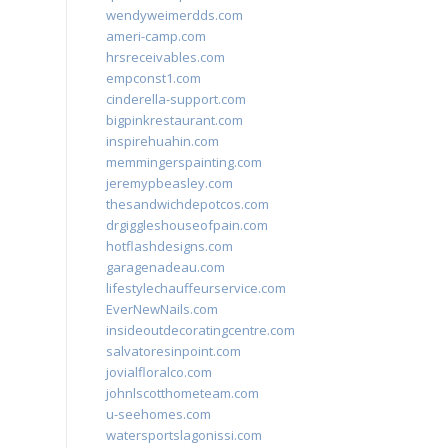
wendyweimerdds.com
ameri-camp.com
hrsreceivables.com
empconst1.com
cinderella-support.com
bigpinkrestaurant.com
inspirehuahin.com
memmingerspainting.com
jeremypbeasley.com
thesandwichdepotcos.com
drgiggleshouseofpain.com
hotflashdesigns.com
garagenadeau.com
lifestylechauffeurservice.com
EverNewNails.com
insideoutdecoratingcentre.com
salvatoresinpoint.com
jovialfloralco.com
johnlscotthometeam.com
u-seehomes.com
watersportslagonissi.com