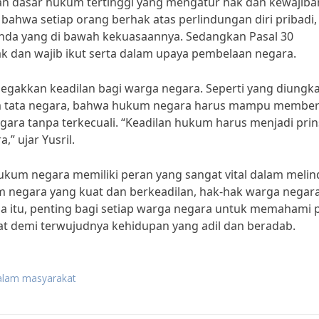
n dasar hukum tertinggi yang mengatur hak dan kewajiba
ahwa setiap orang berhak atas perlindungan diri pribadi,
enda yang di bawah kekuasaannya. Sedangkan Pasal 30
 dan wajib ikut serta dalam upaya pembelaan negara.
gakkan keadilan bagi warga negara. Seperti yang diungk
kum tata negara, bahwa hukum negara harus mampu member
ra tanpa terkecuali. “Keadilan hukum harus menjadi prin
 ujar Yusril.
kum negara memiliki peran yang sangat vital dalam melin
 negara yang kuat dan berkeadilan, hak-hak warga negar
ena itu, penting bagi setiap warga negara untuk memahami 
 demi terwujudnya kehidupan yang adil dan beradab.
alam masyarakat