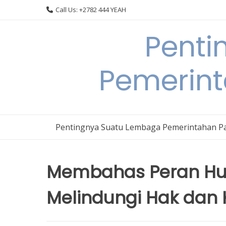
Skip
Call Us: +2782 444 YEAH
to
content
Penti
Pemerin
Pentingnya Suatu Lembaga Pemerintahan P
Membahas Peran H
Melindungi Hak dan