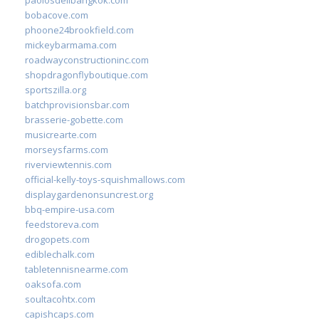
bobacove.com
phoone24brookfield.com
mickeybarmama.com
roadwayconstructioninc.com
shopdragonflyboutique.com
sportszilla.org
batchprovisionsbar.com
brasserie-gobette.com
musicrearte.com
morseysfarms.com
riverviewtennis.com
official-kelly-toys-squishmallows.com
displaygardenonsuncrest.org
bbq-empire-usa.com
feedstoreva.com
drogopets.com
ediblechalk.com
tabletennisnearme.com
oaksofa.com
soultacohtx.com
capishcaps.com