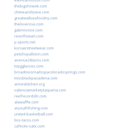
eatvivahouston.com
thebigshowok.com
chimeandstave.com
greatwallseafoodny.com
theloverose.com
gabriovoice.com
resinflowart.com
p-sports.net
korsairstreetwear.com
petshopallston.com
avenue26tacos.com
topgglasses.com
broadmoornailsspacoloradosprings.com
missblackpasadena.com
anneskitchen.org
valenciamarketytaqueria.com
reefrecordsllc.com
alawaffle.com
aryouthfishing.com
united-basketball.com
tios-tacos.com
cafecito-satx.com