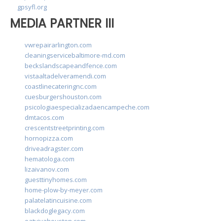
gpsyfl.org
MEDIA PARTNER III
vwrepairarlington.com
cleaningservicebaltimore-md.com
beckslandscapeandfence.com
vistaaltadelveramendi.com
coastlinecateringnc.com
cuesburgershouston.com
psicologiaespecializadaencampeche.com
dmtacos.com
crescentstreetprinting.com
hornopizza.com
driveadragster.com
hematologa.com
lizaivanov.com
guesttinyhomes.com
home-plow-by-meyer.com
palatelatincuisine.com
blackdoglegacy.com