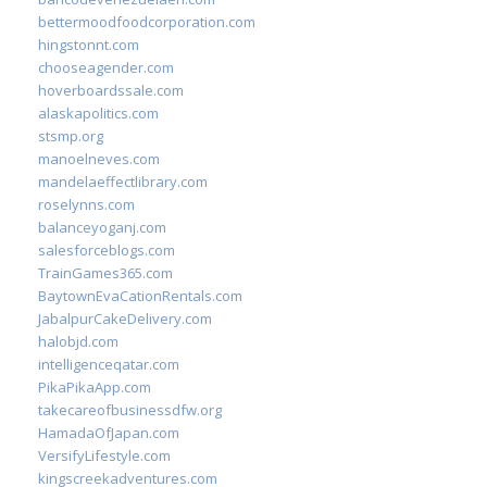
bettermoodfoodcorporation.com
hingstonnt.com
chooseagender.com
hoverboardssale.com
alaskapolitics.com
stsmp.org
manoelneves.com
mandelaeffectlibrary.com
roselynns.com
balanceyoganj.com
salesforceblogs.com
TrainGames365.com
BaytownEvaCationRentals.com
JabalpurCakeDelivery.com
halobjd.com
intelligenceqatar.com
PikaPikaApp.com
takecareofbusinessdfw.org
HamadaOfJapan.com
VersifyLifestyle.com
kingscreekadventures.com