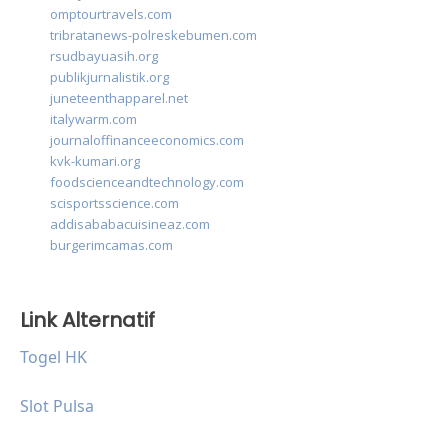
omptourtravels.com
tribratanews-polreskebumen.com
rsudbayuasih.org
publikjurnalistik.org
juneteenthapparel.net
italywarm.com
journaloffinanceeconomics.com
kvk-kumari.org
foodscienceandtechnology.com
scisportsscience.com
addisababacuisineaz.com
burgerimcamas.com
Link Alternatif
Togel HK
Slot Pulsa