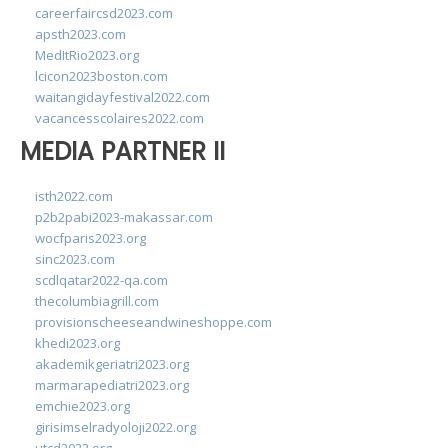
careerfaircsd2023.com
apsth2023.com
MedItRio2023.org
lcicon2023boston.com
waitangidayfestival2022.com
vacancesscolaires2022.com
MEDIA PARTNER II
isth2022.com
p2b2pabi2023-makassar.com
wocfparis2023.org
sinc2023.com
scdlqatar2022-qa.com
thecolumbiagrill.com
provisionscheeseandwineshoppe.com
khedi2023.org
akademikgeriatri2023.org
marmarapediatri2023.org
emchie2023.org
girisimselradyoloji2022.org
utcd2022.org