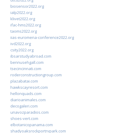
biosensor2022.org
ialp2022.org
klivet2022.org
ifac-hms2022.org
taoms2022.org
iias-euromena-conference2022.org
ivd2022.org
csity2022.org
ibsarstudyabroad.com
bennusehgall.com
tsecincinnati.com
roderconstructiongroup.com
plazabatai.com
hawkscayresort.com
hellonquads.com
diarioanimales.com
decogaleri.com
unavozparadios.com
shoes-vert.com
elbotanicopanama.com
shadyoaksrockportrvpark.com