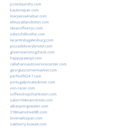
jccoinlaundry.com
kautorepair.com
marjaeswinebar.com
elmazatlanclinton.com
ideacoffeenyc.com
odieschillicothe.com
lacantinitagalesburg.com
pizzadeliverybristol.com
greenstarsmogcheck.com
happypawspl.com
callahansautoservicecenter.com
georgiascornermarket.com
perfectfit24-7.com
portugalprivatedriver.com
von-racer.com
coffeeshopcharleston.com
salon104mainstreet.com
alkaspringswater.com
318mainstreet8h.com
lovenailsspari.com
oakberry-kuwait.com