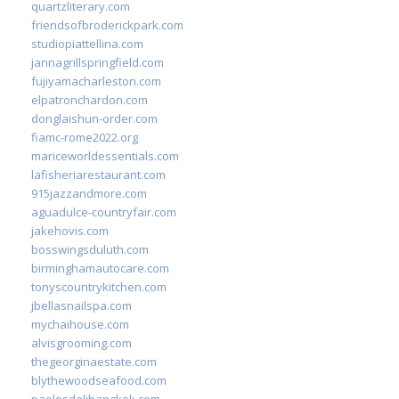
quartzliterary.com
friendsofbroderickpark.com
studiopiattellina.com
jannagrillspringfield.com
fujiyamacharleston.com
elpatronchardon.com
donglaishun-order.com
fiamc-rome2022.org
mariceworldessentials.com
lafisheriarestaurant.com
915jazzandmore.com
aguadulce-countryfair.com
jakehovis.com
bosswingsduluth.com
birminghamautocare.com
tonyscountrykitchen.com
jbellasnailspa.com
mychaihouse.com
alvisgrooming.com
thegeorginaestate.com
blythewoodseafood.com
paolosdelibangkok.com