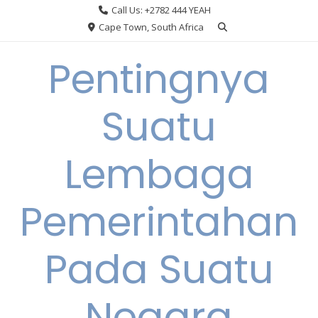
Skip
Call Us: +2782 444 YEAH
to
Cape Town, South Africa
content
Pentingnya
Suatu
Lembaga
Pemerintahan
Pada Suatu
Negara