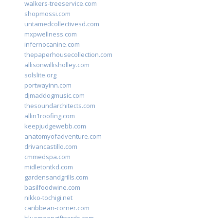
walkers-treeservice.com
shopmossi.com
untamedcollectivesd.com
mxpwellness.com
infernocanine.com
thepaperhousecollection.com
allisonwillisholley.com
solslite.org
portwayinn.com
djmaddogmusic.com
thesoundarchitects.com
allin1roofing.com
keepjudgewebb.com
anatomyofadventure.com
drivancastillo.com
cmmedspa.com
midletontkd.com
gardensandgrills.com
basilfoodwine.com
nikko-tochigi.net
caribbean-corner.com