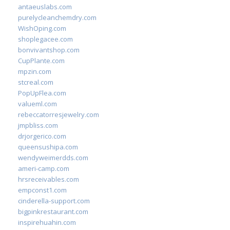
antaeuslabs.com
purelycleanchemdry.com
WishOping.com
shoplegacee.com
bonvivantshop.com
CupPlante.com
mpzin.com
stcreal.com
PopUpFlea.com
valueml.com
rebeccatorresjewelry.com
jmpbliss.com
drjorgerico.com
queensushipa.com
wendyweimerdds.com
ameri-camp.com
hrsreceivables.com
empconst1.com
cinderella-support.com
bigpinkrestaurant.com
inspirehuahin.com