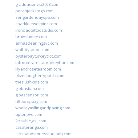
graduacionviu2023.com
pecanjackstogo.com
zengardendayspa.com
sparklejewelryinc.com
ironcladtattoostudio.com
bruinshome.com
annascleaningsvc.com
wolfcitytattoo.com
oysterbayturkeytrot.com
lafronterarestauranteybar.com
lilyandrosetearoom.com
olivesburgberrypatch.com
theslushkids.com
giobastian.com
glpascensori.com
rifloorepoxy.com
woolleymillingandpaving.com
uptonpvd.com
2troublegrill.com
casateranga.com
sticksandstonesstudiooh.com