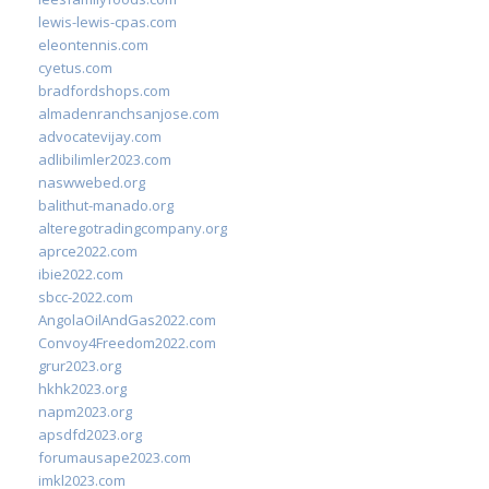
lewis-lewis-cpas.com
eleontennis.com
cyetus.com
bradfordshops.com
almadenranchsanjose.com
advocatevijay.com
adlibilimler2023.com
naswwebed.org
balithut-manado.org
alteregotradingcompany.org
aprce2022.com
ibie2022.com
sbcc-2022.com
AngolaOilAndGas2022.com
Convoy4Freedom2022.com
grur2023.org
hkhk2023.org
napm2023.org
apsdfd2023.org
forumausape2023.com
imkl2023.com