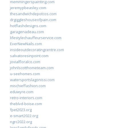
memmingerspainting.com
jeremypbeasley.com
thesandwichdepotcos.com
drgiggleshouseofpain.com
hotflashdesigns.com
garagenadeau.com
lifestylechauffeurservice.com
EverNewNails.com
insideoutdecoratingcentre.com
salvatoresinpoint.com
jovialfloralco.com
johnlscotthometeam.com
u-seehomes.com
watersportslagonissi.com
mischieffashion.com
eduwyre.com
retro-interiors.com
theblvd-boise.com
fpet2023.org
e-smart2022.org
ngrc2022.org
leesfamilyfoods.com