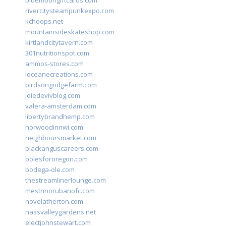
bluemoongiftcards.com
rivercitysteampunkexpo.com
kchoops.net
mountainsideskateshop.com
kirtlandcitytavern.com
301nutritionspot.com
ammos-stores.com
loceanecreations.com
birdsongridgefarm.com
joiedevivblog.com
valera-amsterdam.com
libertybrandhemp.com
norwoodinnwi.com
neighboursmarket.com
blackanguscareers.com
bolesfororegon.com
bodega-ole.com
thestreamlinerlounge.com
mestrinorubanofc.com
novelatherton.com
nassvalleygardens.net
electjohnstewart.com