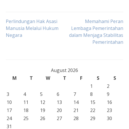
Post
Perlindungan Hak Asasi
Memahami Peran
Manusia Melalui Hukum
Lembaga Pemerintahan
Negara
dalam Menjaga Stabilitas
navigation
Pemerintahan
August 2026
M
T
W
T
F
S
S
1
2
3
4
5
6
7
8
9
10
11
12
13
14
15
16
17
18
19
20
21
22
23
24
25
26
27
28
29
30
31