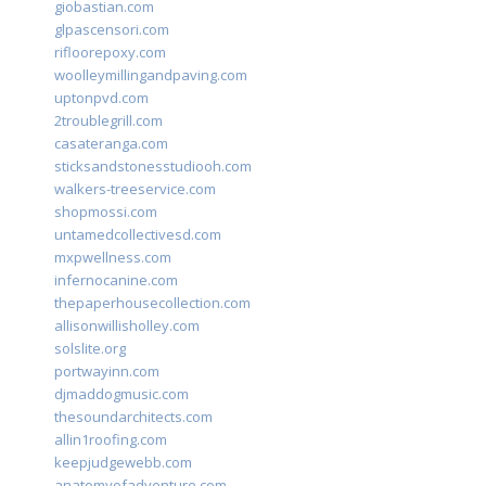
giobastian.com
glpascensori.com
rifloorepoxy.com
woolleymillingandpaving.com
uptonpvd.com
2troublegrill.com
casateranga.com
sticksandstonesstudiooh.com
walkers-treeservice.com
shopmossi.com
untamedcollectivesd.com
mxpwellness.com
infernocanine.com
thepaperhousecollection.com
allisonwillisholley.com
solslite.org
portwayinn.com
djmaddogmusic.com
thesoundarchitects.com
allin1roofing.com
keepjudgewebb.com
anatomyofadventure.com