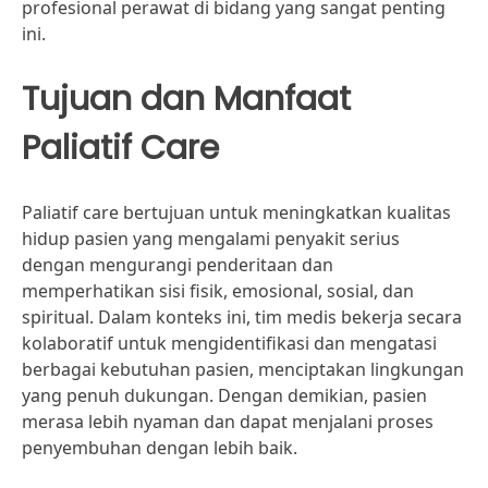
profesional perawat di bidang yang sangat penting
ini.
Tujuan dan Manfaat
Paliatif Care
Paliatif care bertujuan untuk meningkatkan kualitas
hidup pasien yang mengalami penyakit serius
dengan mengurangi penderitaan dan
memperhatikan sisi fisik, emosional, sosial, dan
spiritual. Dalam konteks ini, tim medis bekerja secara
kolaboratif untuk mengidentifikasi dan mengatasi
berbagai kebutuhan pasien, menciptakan lingkungan
yang penuh dukungan. Dengan demikian, pasien
merasa lebih nyaman dan dapat menjalani proses
penyembuhan dengan lebih baik.