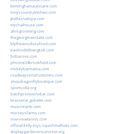
birminghamautocare.com
tonyscountrykitchen.com
jbellasnailspa.com
mychaihouse.com
alvisgrooming.com
thegeorginaestate.com
blythewoodseafood.com
paolosdelibangkok.com
bobacove.com
phoone24brookfield.com
mickeybarmama.com
roadwayconstructioninc.com
shopdragonflyboutique.com
sportszilla.org
batchprovisionsbar.com
brasserie-gobette.com
musicrearte.com
morseysfarms.com
riverviewtennis.com
official-kelly-toys-squishmallows.com
displaygardenonsuncrest.org