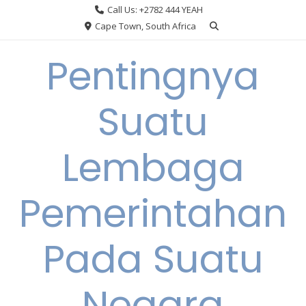
Skip
Call Us: +2782 444 YEAH
to
Cape Town, South Africa
content
Pentingnya
Suatu
Lembaga
Pemerintahan
Pada Suatu
Negara