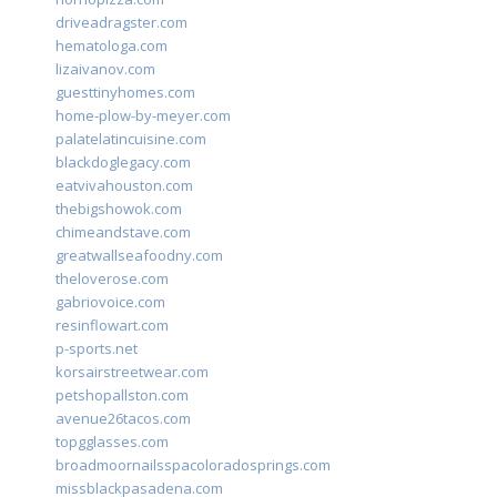
driveadragster.com
hematologa.com
lizaivanov.com
guesttinyhomes.com
home-plow-by-meyer.com
palatelatincuisine.com
blackdoglegacy.com
eatvivahouston.com
thebigshowok.com
chimeandstave.com
greatwallseafoodny.com
theloverose.com
gabriovoice.com
resinflowart.com
p-sports.net
korsairstreetwear.com
petshopallston.com
avenue26tacos.com
topgglasses.com
broadmoornailsspacoloradosprings.com
missblackpasadena.com