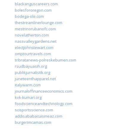
blackanguscareers.com
bolesfororegon.com
bodega-ole.com
thestreamlinerlounge.com
mestrinorubanofc.com
novelatherton.com
nassvalleygardens.net
electjohnstewart.com
omptourtravels.com
tribratanews-polreskebumen.com
rsudbayuasih.org
publikjurnalistik.org
juneteenthapparel.net
italywarm.com
journaloffinanceeconomics.com
kvk-kumari.org
foodscienceandtechnology.com
scisportsscience.com
addisababacuisineaz.com
burgerimcamas.com