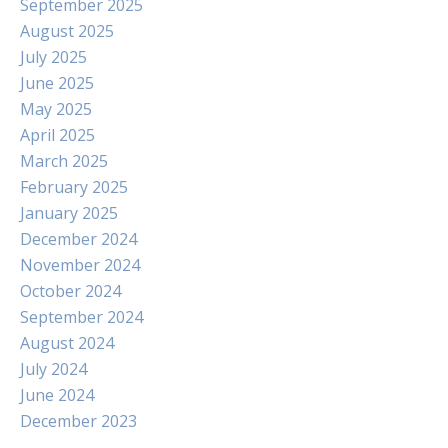
September 2025
August 2025
July 2025
June 2025
May 2025
April 2025
March 2025
February 2025
January 2025
December 2024
November 2024
October 2024
September 2024
August 2024
July 2024
June 2024
December 2023