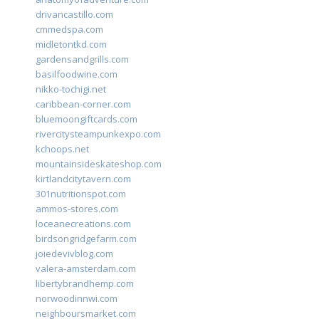
drivancastillo.com
cmmedspa.com
midletontkd.com
gardensandgrills.com
basilfoodwine.com
nikko-tochigi.net
caribbean-corner.com
bluemoongiftcards.com
rivercitysteampunkexpo.com
kchoops.net
mountainsideskateshop.com
kirtlandcitytavern.com
301nutritionspot.com
ammos-stores.com
loceanecreations.com
birdsongridgefarm.com
joiedevivblog.com
valera-amsterdam.com
libertybrandhemp.com
norwoodinnwi.com
neighboursmarket.com