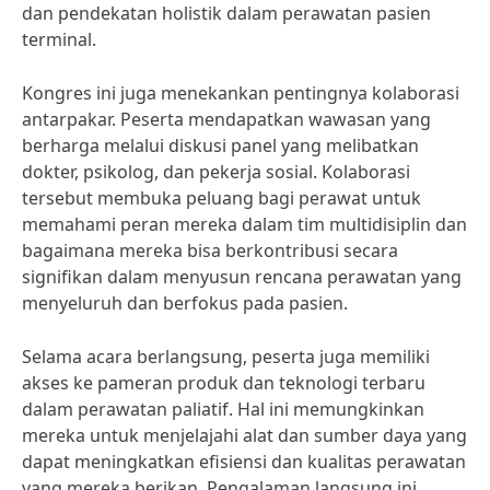
dan pendekatan holistik dalam perawatan pasien
terminal.
Kongres ini juga menekankan pentingnya kolaborasi
antarpakar. Peserta mendapatkan wawasan yang
berharga melalui diskusi panel yang melibatkan
dokter, psikolog, dan pekerja sosial. Kolaborasi
tersebut membuka peluang bagi perawat untuk
memahami peran mereka dalam tim multidisiplin dan
bagaimana mereka bisa berkontribusi secara
signifikan dalam menyusun rencana perawatan yang
menyeluruh dan berfokus pada pasien.
Selama acara berlangsung, peserta juga memiliki
akses ke pameran produk dan teknologi terbaru
dalam perawatan paliatif. Hal ini memungkinkan
mereka untuk menjelajahi alat dan sumber daya yang
dapat meningkatkan efisiensi dan kualitas perawatan
yang mereka berikan. Pengalaman langsung ini