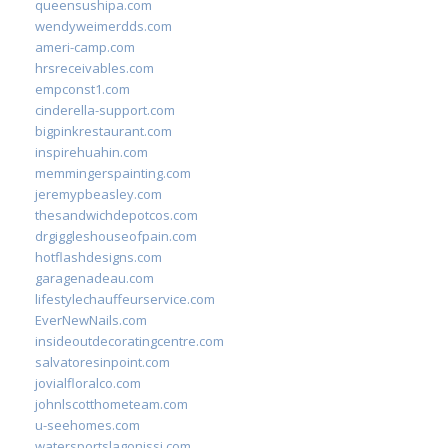
queensushipa.com
wendyweimerdds.com
ameri-camp.com
hrsreceivables.com
empconst1.com
cinderella-support.com
bigpinkrestaurant.com
inspirehuahin.com
memmingerspainting.com
jeremypbeasley.com
thesandwichdepotcos.com
drgiggleshouseofpain.com
hotflashdesigns.com
garagenadeau.com
lifestylechauffeurservice.com
EverNewNails.com
insideoutdecoratingcentre.com
salvatoresinpoint.com
jovialfloralco.com
johnlscotthometeam.com
u-seehomes.com
watersportslagonissi.com