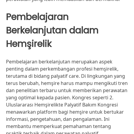
Pembelajaran
Berkelanjutan dalam
Hemşirelik
Pembelajaran berkelanjutan merupakan aspek
penting dalam perkembangan profesi hemşirelik,
terutama di bidang palyatif care. Di lingkungan yang
terus berubah, hemşire harus mampu mengikuti tren
dan penelitian terbaru untuk memberikan perawatan
yang optimal kepada pasien. Kongres seperti 2.
Uluslararası Hemşirelikte Palyatif Bakım Kongresi
menawarkan platform bagi hemşire untuk bertukar
informasi, pengetahuan, dan pengalaman. Ini
membantu memperkuat pemahaman tentang
praktik terbaik dalam perawatan palyatif.