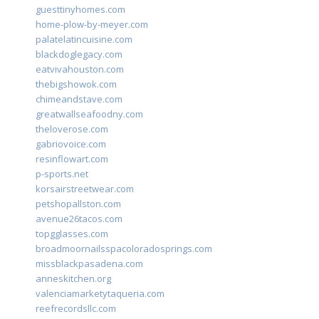
guesttinyhomes.com
home-plow-by-meyer.com
palatelatincuisine.com
blackdoglegacy.com
eatvivahouston.com
thebigshowok.com
chimeandstave.com
greatwallseafoodny.com
theloverose.com
gabriovoice.com
resinflowart.com
p-sports.net
korsairstreetwear.com
petshopallston.com
avenue26tacos.com
topgglasses.com
broadmoornailsspacoloradosprings.com
missblackpasadena.com
anneskitchen.org
valenciamarketytaqueria.com
reefrecordsllc.com