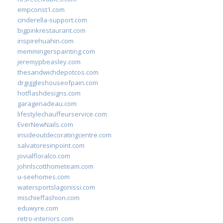
empconst1.com
cinderella-support.com
bigpinkrestaurant.com
inspirehuahin.com
memmingerspainting.com
jeremypbeasley.com
thesandwichdepotcos.com
drgiggleshouseofpain.com
hotflashdesigns.com
garagenadeau.com
lifestylechauffeurservice.com
EverNewNails.com
insideoutdecoratingcentre.com
salvatoresinpoint.com
jovialfloralco.com
johnlscotthometeam.com
u-seehomes.com
watersportslagonissi.com
mischieffashion.com
eduwyre.com
retro-interiors.com