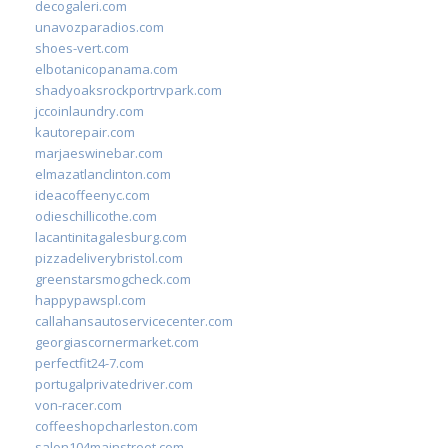
decogaleri.com
unavozparadios.com
shoes-vert.com
elbotanicopanama.com
shadyoaksrockportrvpark.com
jccoinlaundry.com
kautorepair.com
marjaeswinebar.com
elmazatlanclinton.com
ideacoffeenyc.com
odieschillicothe.com
lacantinitagalesburg.com
pizzadeliverybristol.com
greenstarsmogcheck.com
happypawspl.com
callahansautoservicecenter.com
georgiascornermarket.com
perfectfit24-7.com
portugalprivatedriver.com
von-racer.com
coffeeshopcharleston.com
salon104mainstreet.com