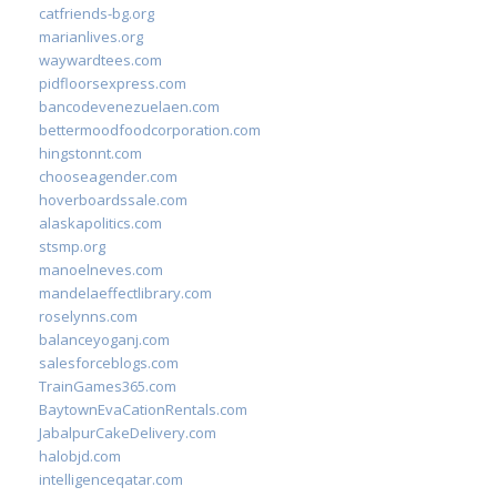
catfriends-bg.org
marianlives.org
waywardtees.com
pidfloorsexpress.com
bancodevenezuelaen.com
bettermoodfoodcorporation.com
hingstonnt.com
chooseagender.com
hoverboardssale.com
alaskapolitics.com
stsmp.org
manoelneves.com
mandelaeffectlibrary.com
roselynns.com
balanceyoganj.com
salesforceblogs.com
TrainGames365.com
BaytownEvaCationRentals.com
JabalpurCakeDelivery.com
halobjd.com
intelligenceqatar.com