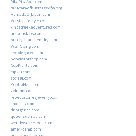
PikaPikaApp.com
takecareofbusinessdfw.org
HamadaOfJapan.com
VersifyLifestyle.com
kingscreekadventures.com
antaeuslabs.com
purelycleanchemdry.com
WishOping.com
shoplegacee.com
bonvivantshop.com
CupPlante.com
mpzin.com
stcreal.com
PopUpFlea.com
valueml.com
rebeccatorresjewelry.com
jmpbliss.com
drjorgerico.com
queensushipa.com
wendyweimerdds.com
ameri-camp.com
hrsreceivables.com