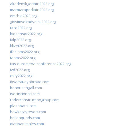
akademikgeriatri2023.org
marmarapediatri2023.org
emchie2023.org
girisimselradyoloji2022.org
utcd2022.org
biosensor2022.org
ialp2022.org
klivet2022.org
ifac-hms2022.org
taoms2022.org
iias-euromena-conference2022.org
ivd2022.org
csity2022.org
ibsarstudyabroad.com
bennusehgall.com
tsecincinnati.com
roderconstructiongroup.com
plazabatai.com
hawkscayresort.com
hellonquads.com
diarioanimales.com