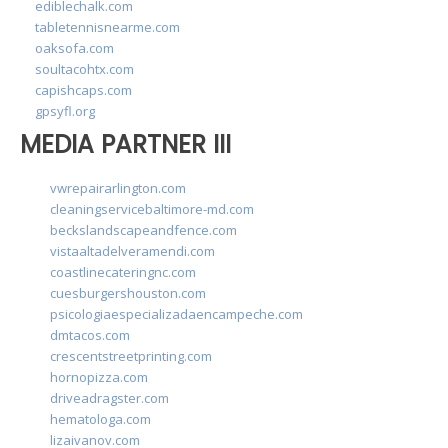
ediblechalk.com
tabletennisnearme.com
oaksofa.com
soultacohtx.com
capishcaps.com
gpsyfl.org
MEDIA PARTNER III
vwrepairarlington.com
cleaningservicebaltimore-md.com
beckslandscapeandfence.com
vistaaltadelveramendi.com
coastlinecateringnc.com
cuesburgershouston.com
psicologiaespecializadaencampeche.com
dmtacos.com
crescentstreetprinting.com
hornopizza.com
driveadragster.com
hematologa.com
lizaivanov.com