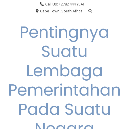
Skip
Call Us: +2782 444 YEAH
to
Cape Town, South Africa
content
Pentingnya
Suatu
Lembaga
Pemerintahan
Pada Suatu
Negara