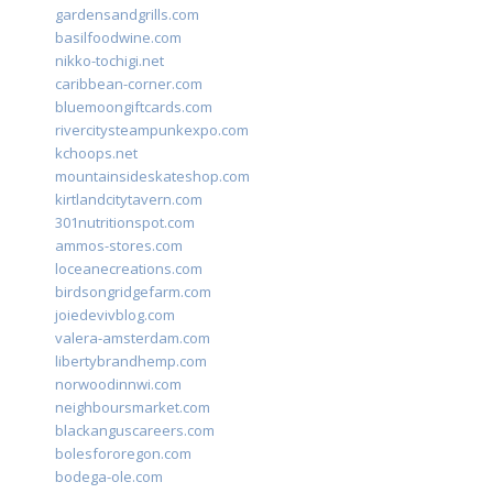
gardensandgrills.com
basilfoodwine.com
nikko-tochigi.net
caribbean-corner.com
bluemoongiftcards.com
rivercitysteampunkexpo.com
kchoops.net
mountainsideskateshop.com
kirtlandcitytavern.com
301nutritionspot.com
ammos-stores.com
loceanecreations.com
birdsongridgefarm.com
joiedevivblog.com
valera-amsterdam.com
libertybrandhemp.com
norwoodinnwi.com
neighboursmarket.com
blackanguscareers.com
bolesfororegon.com
bodega-ole.com