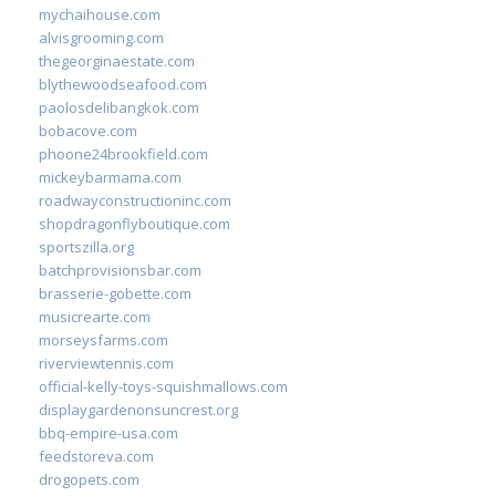
mychaihouse.com
alvisgrooming.com
thegeorginaestate.com
blythewoodseafood.com
paolosdelibangkok.com
bobacove.com
phoone24brookfield.com
mickeybarmama.com
roadwayconstructioninc.com
shopdragonflyboutique.com
sportszilla.org
batchprovisionsbar.com
brasserie-gobette.com
musicrearte.com
morseysfarms.com
riverviewtennis.com
official-kelly-toys-squishmallows.com
displaygardenonsuncrest.org
bbq-empire-usa.com
feedstoreva.com
drogopets.com