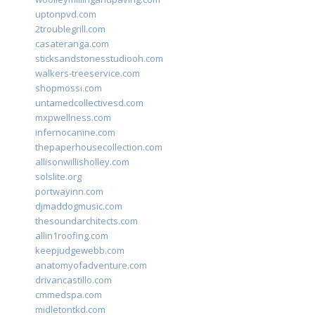
uptonpvd.com
2troublegrill.com
casateranga.com
sticksandstonesstudiooh.com
walkers-treeservice.com
shopmossi.com
untamedcollectivesd.com
mxpwellness.com
infernocanine.com
thepaperhousecollection.com
allisonwillisholley.com
solslite.org
portwayinn.com
djmaddogmusic.com
thesoundarchitects.com
allin1roofing.com
keepjudgewebb.com
anatomyofadventure.com
drivancastillo.com
cmmedspa.com
midletontkd.com