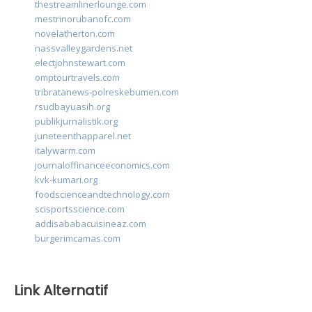
thestreamlinerlounge.com
mestrinorubanofc.com
novelatherton.com
nassvalleygardens.net
electjohnstewart.com
omptourtravels.com
tribratanews-polreskebumen.com
rsudbayuasih.org
publikjurnalistik.org
juneteenthapparel.net
italywarm.com
journaloffinanceeconomics.com
kvk-kumari.org
foodscienceandtechnology.com
scisportsscience.com
addisababacuisineaz.com
burgerimcamas.com
Link Alternatif