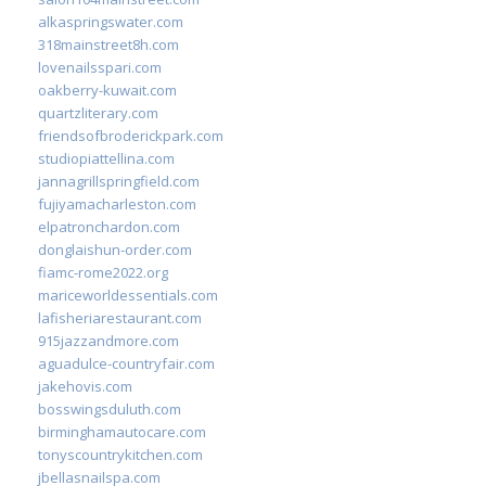
alkaspringswater.com
318mainstreet8h.com
lovenailsspari.com
oakberry-kuwait.com
quartzliterary.com
friendsofbroderickpark.com
studiopiattellina.com
jannagrillspringfield.com
fujiyamacharleston.com
elpatronchardon.com
donglaishun-order.com
fiamc-rome2022.org
mariceworldessentials.com
lafisheriarestaurant.com
915jazzandmore.com
aguadulce-countryfair.com
jakehovis.com
bosswingsduluth.com
birminghamautocare.com
tonyscountrykitchen.com
jbellasnailspa.com