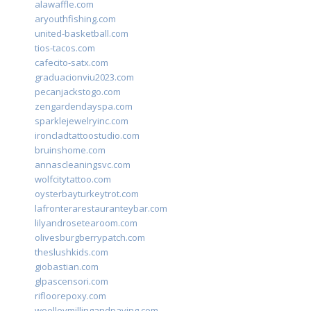
alawaffle.com
aryouthfishing.com
united-basketball.com
tios-tacos.com
cafecito-satx.com
graduacionviu2023.com
pecanjackstogo.com
zengardendayspa.com
sparklejewelryinc.com
ironcladtattoostudio.com
bruinshome.com
annascleaningsvc.com
wolfcitytattoo.com
oysterbayturkeytrot.com
lafronterarestauranteybar.com
lilyandrosetearoom.com
olivesburgberrypatch.com
theslushkids.com
giobastian.com
glpascensori.com
rifloorepoxy.com
woolleymillingandpaving.com