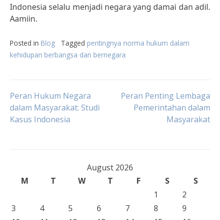
Indonesia selalu menjadi negara yang damai dan adil.
Aamiin.
Posted in
Blog
Tagged
pentingnya norma hukum dalam
kehidupan berbangsa dan bernegara
Post
Peran Hukum Negara
Peran Penting Lembaga
dalam Masyarakat: Studi
Pemerintahan dalam
Kasus Indonesia
Masyarakat
navigation
August 2026
M
T
W
T
F
S
S
1
2
3
4
5
6
7
8
9