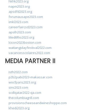
hkhk2023.org
napm2023.org
apsdfd2023.org
forumausape2023.com
imkl2023.com
careerfaircsd2023.com
apsth2023.com
MedItRio2023.org
lcicon2023boston.com
waitangidayfestival2022.com
vacancesscolaires2022.com
MEDIA PARTNER II
isth2022.com
p2b2pabi2023-makassar.com
wocfparis2023.org
sinc2023.com
scdlqatar2022-qa.com
thecolumbiagrill.com
provisionscheeseandwineshoppe.com
khedi2023.org