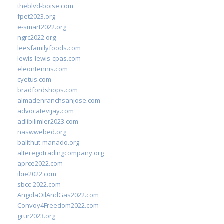
theblvd-boise.com
fpet2023.org
e-smart2022.org
ngrc2022.org
leesfamilyfoods.com
lewis-lewis-cpas.com
eleontennis.com
cyetus.com
bradfordshops.com
almadenranchsanjose.com
advocatevijay.com
adlibilimler2023.com
naswwebed.org
balithut-manado.org
alteregotradingcompany.org
aprce2022.com
ibie2022.com
sbcc-2022.com
AngolaOilAndGas2022.com
Convoy4Freedom2022.com
grur2023.org