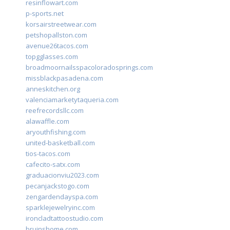
resinflowart.com
p-sports.net
korsairstreetwear.com
petshopallston.com
avenue26tacos.com
topgglasses.com
broadmoornailsspacoloradosprings.com
missblackpasadena.com
anneskitchen.org
valenciamarketytaqueria.com
reefrecordsllc.com
alawaffle.com
aryouthfishing.com
united-basketball.com
tios-tacos.com
cafecito-satx.com
graduacionviu2023.com
pecanjackstogo.com
zengardendayspa.com
sparklejewelryinc.com
ironcladtattoostudio.com
bruinshome.com