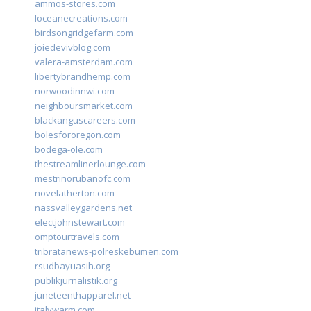
ammos-stores.com
loceanecreations.com
birdsongridgefarm.com
joiedevivblog.com
valera-amsterdam.com
libertybrandhemp.com
norwoodinnwi.com
neighboursmarket.com
blackanguscareers.com
bolesfororegon.com
bodega-ole.com
thestreamlinerlounge.com
mestrinorubanofc.com
novelatherton.com
nassvalleygardens.net
electjohnstewart.com
omptourtravels.com
tribratanews-polreskebumen.com
rsudbayuasih.org
publikjurnalistik.org
juneteenthapparel.net
italywarm.com