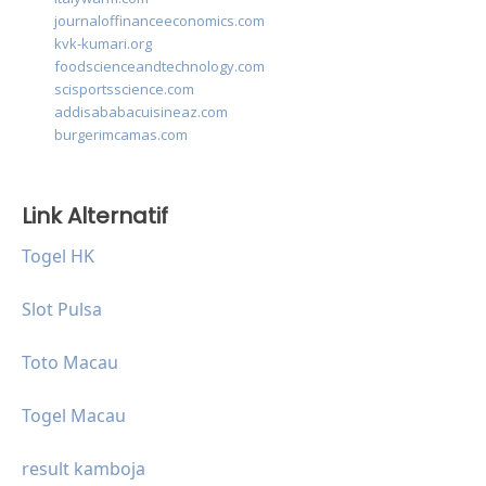
journaloffinanceeconomics.com
kvk-kumari.org
foodscienceandtechnology.com
scisportsscience.com
addisababacuisineaz.com
burgerimcamas.com
Link Alternatif
Togel HK
Slot Pulsa
Toto Macau
Togel Macau
result kamboja