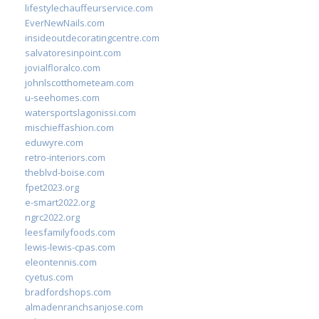
lifestylechauffeurservice.com
EverNewNails.com
insideoutdecoratingcentre.com
salvatoresinpoint.com
jovialfloralco.com
johnlscotthometeam.com
u-seehomes.com
watersportslagonissi.com
mischieffashion.com
eduwyre.com
retro-interiors.com
theblvd-boise.com
fpet2023.org
e-smart2022.org
ngrc2022.org
leesfamilyfoods.com
lewis-lewis-cpas.com
eleontennis.com
cyetus.com
bradfordshops.com
almadenranchsanjose.com