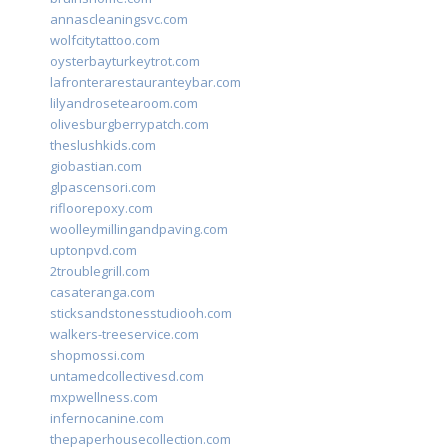
annascleaningsvc.com
wolfcitytattoo.com
oysterbayturkeytrot.com
lafronterarestauranteybar.com
lilyandrosetearoom.com
olivesburgberrypatch.com
theslushkids.com
giobastian.com
glpascensori.com
rifloorepoxy.com
woolleymillingandpaving.com
uptonpvd.com
2troublegrill.com
casateranga.com
sticksandstonesstudiooh.com
walkers-treeservice.com
shopmossi.com
untamedcollectivesd.com
mxpwellness.com
infernocanine.com
thepaperhousecollection.com