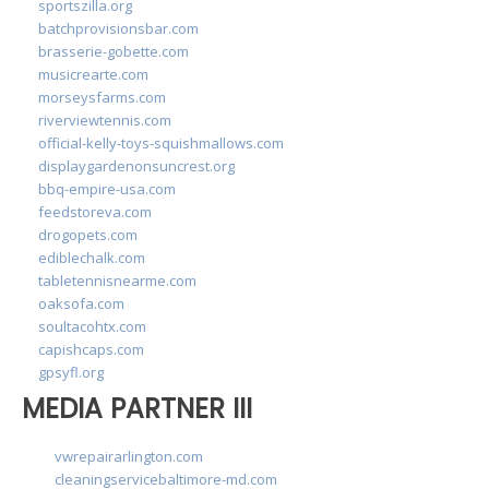
sportszilla.org
batchprovisionsbar.com
brasserie-gobette.com
musicrearte.com
morseysfarms.com
riverviewtennis.com
official-kelly-toys-squishmallows.com
displaygardenonsuncrest.org
bbq-empire-usa.com
feedstoreva.com
drogopets.com
ediblechalk.com
tabletennisnearme.com
oaksofa.com
soultacohtx.com
capishcaps.com
gpsyfl.org
MEDIA PARTNER III
vwrepairarlington.com
cleaningservicebaltimore-md.com