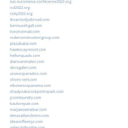
iias-euromena-conference2022.org
ivd2022.org
csity2022.org
ibsarstudyabroad.com
bennusehgall.com
tsecincinnati.com
roderconstructiongroup.com
plazabatai.com
hawkscayresort.com
hellonquads.com
diarioanimales.com
decogaleri.com
unavozparadios.com
shoes-vert.com
elbotanicopanama.com
shadyoaksrockportrvpark.com
jccoinlaundry.com
kautorepair.com
marjaeswinebar.com
elmazatlanclinton.com
ideacoffeenyc.com
odieschillicothe.com