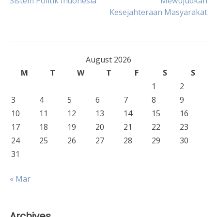
Sistem Politik Indonesia
Mewujudkan
navigation
Kesejahteraan Masyarakat
August 2026
M
T
W
T
F
S
S
1
2
3
4
5
6
7
8
9
10
11
12
13
14
15
16
17
18
19
20
21
22
23
24
25
26
27
28
29
30
31
« Mar
Archives