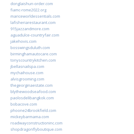
donglaishun-order.com
fiamc-rome2022.org
mariceworldessentials.com
lafisheriarestaurant.com
915jazzandmore.com
aguadulce-countryfair.com
jakehovis.com
bosswingsduluth.com
birminghamautocare.com
tonyscountrykitchen.com
jbellasnailspa.com
mychaihouse.com
alvisgrooming.com
thegeorginaestate.com
blythewoodseafood.com
paolosdelibangkok.com
bobacove.com
phoone24brookfield.com
mickeybarmama.com
roadwayconstructioninc.com
shopdragonflyboutique.com