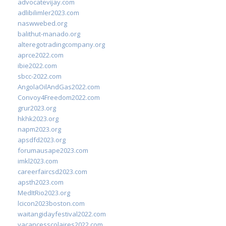
advocatevijay.com
adlibilimler2023.com
naswwebed.org
balithut-manado.org
alteregotradingcompany.org
aprce2022.com
ibie2022.com
sbcc-2022.com
AngolaOilAndGas2022.com
Convoy4Freedom2022.com
grur2023.org
hkhk2023.org
napm2023.org
apsdfd2023.org
forumausape2023.com
imkl2023.com
careerfaircsd2023.com
apsth2023.com
MedItRio2023.org
lcicon2023boston.com
waitangidayfestival2022.com
vacancesscolaires2022.com