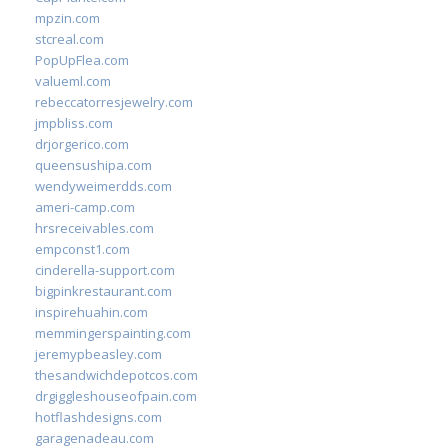
mpzin.com
stcreal.com
PopUpFlea.com
valueml.com
rebeccatorresjewelry.com
jmpbliss.com
drjorgerico.com
queensushipa.com
wendyweimerdds.com
ameri-camp.com
hrsreceivables.com
empconst1.com
cinderella-support.com
bigpinkrestaurant.com
inspirehuahin.com
memmingerspainting.com
jeremypbeasley.com
thesandwichdepotcos.com
drgiggleshouseofpain.com
hotflashdesigns.com
garagenadeau.com