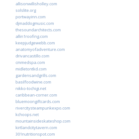
allisonwillisholley.com
solslite.org
portwayinn.com
djmaddogmusic.com
thesoundarchitects.com
allin1roofing.com
keepjudgewebb.com
anatomyofadventure.com
drivancastillo.com
cmmedspa.com
midletontkd.com
gardensandgrills.com
basilfoodwine.com
nikko-tochigi.net
caribbean-corner.com
bluemoongiftcards.com
rivercitysteampunkexpo.com
kchoops.net
mountainsideskateshop.com
kirtlandcitytavern.com
301nutritionspot.com