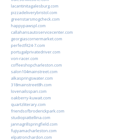
lacantinitagalesburg.com
pizzadeliverybristol.com
greenstarsmogcheck.com
happypawspl.com
callahansautoservicecenter.com
georgiascornermarket.com
perfectfit24-7.com
portugalprivatedriver.com
von-racer.com
coffeeshopcharleston.com
salon104mainstreet.com
alkaspringswater.com
318mainstreet8h.com
lovenailsspari.com
oakberry-kuwait.com
quartzliterary.com
friendsofbroderickpark.com
studiopiattellina.com
jannagrillspringfield.com
fujiyamacharleston.com
elpatronchardon.com