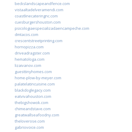
beckslandscapeandfence.com
vistaaltadelveramendi.com
coastlinecateringnc.com
cuesburgershouston.com
psicologiaespecializadaencampeche.com
dmtacos.com
crescentstreetprinting.com
hornopizza.com
driveadragster.com
hematologa.com
lizaivanov.com
guesttinyhomes.com
home-plow-by-meyer.com
palatelatincuisine.com
blackdoglegacy.com
eatvivahouston.com
thebigshowok.com
chimeandstave.com
greatwallseafoodny.com
theloverose.com
gabriovoice.com