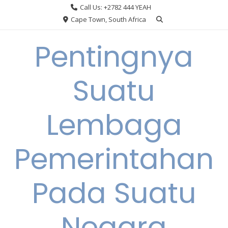
Skip
Call Us: +2782 444 YEAH
to
Cape Town, South Africa
content
Pentingnya
Suatu
Lembaga
Pemerintahan
Pada Suatu
Negara