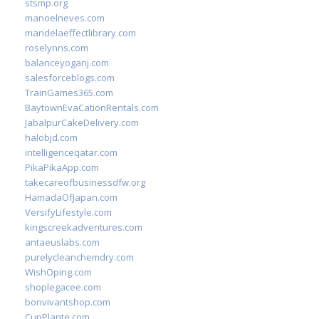
stsmp.org
manoelneves.com
mandelaeffectlibrary.com
roselynns.com
balanceyoganj.com
salesforceblogs.com
TrainGames365.com
BaytownEvaCationRentals.com
JabalpurCakeDelivery.com
halobjd.com
intelligenceqatar.com
PikaPikaApp.com
takecareofbusinessdfw.org
HamadaOfJapan.com
VersifyLifestyle.com
kingscreekadventures.com
antaeuslabs.com
purelycleanchemdry.com
WishOping.com
shoplegacee.com
bonvivantshop.com
CupPlante.com