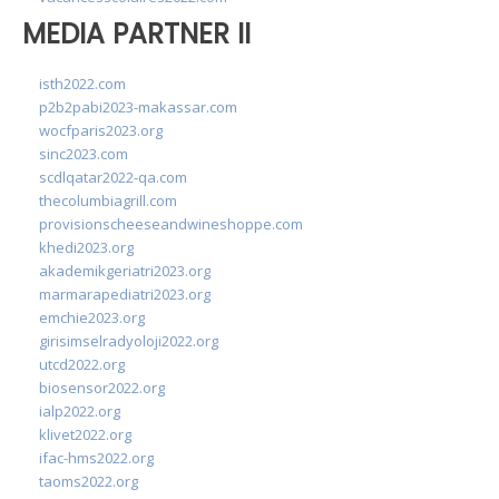
MEDIA PARTNER II
isth2022.com
p2b2pabi2023-makassar.com
wocfparis2023.org
sinc2023.com
scdlqatar2022-qa.com
thecolumbiagrill.com
provisionscheeseandwineshoppe.com
khedi2023.org
akademikgeriatri2023.org
marmarapediatri2023.org
emchie2023.org
girisimselradyoloji2022.org
utcd2022.org
biosensor2022.org
ialp2022.org
klivet2022.org
ifac-hms2022.org
taoms2022.org