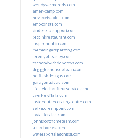
wendyweimerdds.com
ameri-camp.com
hrsreceivables.com
empconst1.com
cinderella-support.com
bigpinkrestaurant.com
inspirehuahin.com
memmingerspainting.com
jeremypbeasley.com
thesandwichdepotcos.com
drgiggleshouseofpain.com
hotflashdesigns.com
garagenadeau.com
lifestylechauffeurservice.com
EverNewNails.com
insideoutdecoratingcentre.com
salvatoresinpoint.com
jovialfloralco.com
johnlscotthometeam.com
u-seehomes.com
watersportslagonissi.com