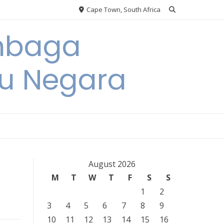
Cape Town, South Africa
embaga
u Negara
August 2026
M
T
W
T
F
S
S
1
2
3
4
5
6
7
8
9
10
11
12
13
14
15
16