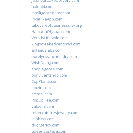
JabalpurCakeDelivery.com
halobjd.com
intelligenceqatar.com
PikaPikaApp.com
takecareofbusinessdfw.org
HamadaOfJapan.com
VersifyLifestyle.com
kingscreekadventures.com
antaeuslabs.com
purelycleanchemdry.com
WishOping.com
shoplegacee.com
bonvivantshop.com
CupPlante.com
mpzin.com
stcreal.com
PopUpFlea.com
valueml.com
rebeccatorresjewelry.com
jmpbliss.com
drjorgerico.com
queensushipa.com