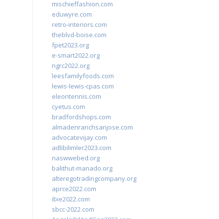
mischieffashion.com
eduwyre.com
retro-interiors.com
theblvd-boise.com
fpet2023.org
e-smart2022.org
ngrc2022.org
leesfamilyfoods.com
lewis-lewis-cpas.com
eleontennis.com
cyetus.com
bradfordshops.com
almadenranchsanjose.com
advocatevijay.com
adlibilimler2023.com
naswwebed.org
balithut-manado.org
alteregotradingcompany.org
aprce2022.com
ibie2022.com
sbcc-2022.com