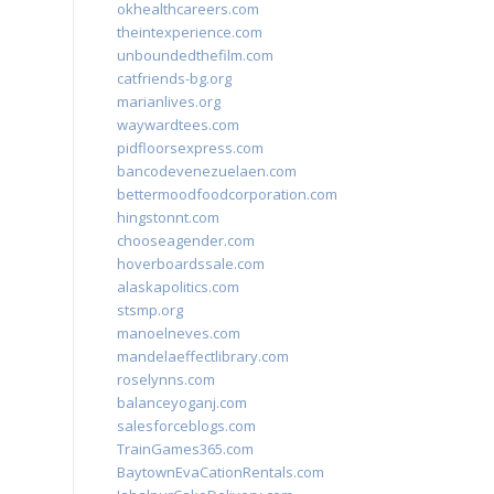
okhealthcareers.com
theintexperience.com
unboundedthefilm.com
catfriends-bg.org
marianlives.org
waywardtees.com
pidfloorsexpress.com
bancodevenezuelaen.com
bettermoodfoodcorporation.com
hingstonnt.com
chooseagender.com
hoverboardssale.com
alaskapolitics.com
stsmp.org
manoelneves.com
mandelaeffectlibrary.com
roselynns.com
balanceyoganj.com
salesforceblogs.com
TrainGames365.com
BaytownEvaCationRentals.com