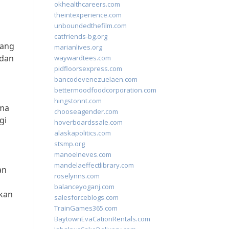
okhealthcareers.com
theintexperience.com
unboundedthefilm.com
n
catfriends-bg.org
yang
marianlives.org
 dan
waywardtees.com
pidfloorsexpress.com
bancodevenezuelaen.com
bettermoodfoodcorporation.com
hingstonnt.com
ama
chooseagender.com
gi
hoverboardssale.com
alaskapolitics.com
stsmp.org
manoelneves.com
mandelaeffectlibrary.com
an
roselynns.com
balanceyoganj.com
akan
salesforceblogs.com
TrainGames365.com
BaytownEvaCationRentals.com