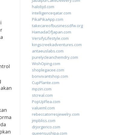
JabalpurCakeDelivery.com
halobjd.com
intelligenceqatar.com
PikaPikaApp.com
i
takecareofbusinessdfw.org
r
HamadaOfJapan.com
ta
VersifyLifestyle.com
kingscreekadventures.com
antaeuslabs.com
purelycleanchemdry.com
WishOping.com
ntrol
shoplegacee.com
bonvivantshop.com
g
CupPlante.com
 akan
mpzin.com
stcreal.com
PopUpFlea.com
valueml.com
kan
rebeccatorresjewelry.com
forma
jmpbliss.com
ada
drjorgerico.com
apkan
queensushipa.com