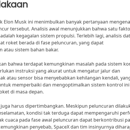
lakaan
lik Elon Musk ini menimbulkan banyak pertanyaan mengena
cur tersebut. Analisis awal menunjukkan bahwa satu fakto
dalah kegagalan sistem propulsi. Terlebih lagi, analisis da
 roket berada di fase peluncuran, yang dapat
 atau sistem bahan bakar.
kapkan bahwa terdapat kemungkinan masalah pada sistem ko
rlukan instruksi yang akurat untuk mengatur jalur dan
nak atau sensor bisa menyebabkan kehilangan kendali, yan
untuk memperbaiki dan mengoptimalkan sistem kontrol ini
oket di masa depan.
aca juga harus dipertimbangkan. Meskipun peluncuran dilaku
eselamatan, kondisi tak terduga dapat mempengaruhi per
 cuaca pada fase awal peluncuran dapat berkontribusi p
emungkinan penyebab, SpaceX dan tim insinyurnya dihar