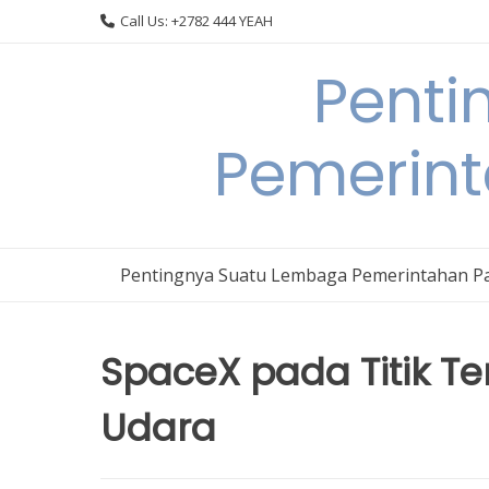
Skip
Call Us: +2782 444 YEAH
to
content
Penti
Pemerin
Pentingnya Suatu Lembaga Pemerintahan P
SpaceX pada Titik Te
Udara