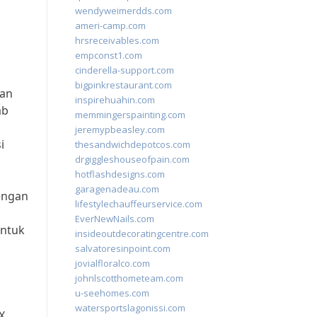
wendyweimerdds.com
ameri-camp.com
hrsreceivables.com
empconst1.com
cinderella-support.com
bigpinkrestaurant.com
ian
inspirehuahin.com
ab
memmingerspainting.com
jeremypbeasley.com
i
thesandwichdepotcos.com
drgiggleshouseofpain.com
hotflashdesigns.com
garagenadeau.com
dengan
lifestylechauffeurservice.com
EverNewNails.com
untuk
insideoutdecoratingcentre.com
salvatoresinpoint.com
jovialfloralco.com
johnlscotthometeam.com
u-seehomes.com
watersportslagonissi.com
X