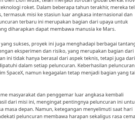
n oleh Elon Musk, telah menjadi sorotan global berkat inov
nologi roket. Dalam beberapa tahun terakhir, mereka te
 termasuk misi ke stasiun luar angkasa internasional dan
luncuran terbaru ini merupakan bagian dari upaya untuk
, yang diharapkan dapat membawa manusia ke Mars.
yang sukses, proyek ini juga menghadapi berbagai tantan
 dengan eksperimen dan risiko, yang merupakan bagian dari
ini tidak hanya berasal dari aspek teknis, tetapi juga dari
ipatuhi dalam setiap peluncuran. Keberhasilan peluncuran
m SpaceX, namun kegagalan tetap menjadi bagian yang ta
siasme masyarakat dan penggemar luar angkasa kembali
 dari misi ini, mengingat pentingnya peluncuran ini untu
sa masa depan. Namun, ketegangan menyelimuti saat hari
endekati peluncuran membawa harapan sekaligus rasa cem