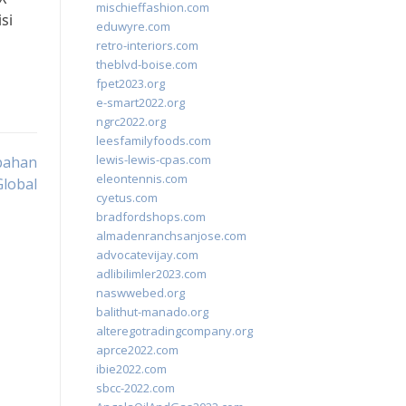
mischieffashion.com
si
eduwyre.com
retro-interiors.com
theblvd-boise.com
fpet2023.org
e-smart2022.org
ngrc2022.org
leesfamilyfoods.com
lewis-lewis-cpas.com
bahan
eleontennis.com
lobal
cyetus.com
bradfordshops.com
almadenranchsanjose.com
advocatevijay.com
adlibilimler2023.com
naswwebed.org
balithut-manado.org
alteregotradingcompany.org
aprce2022.com
ibie2022.com
sbcc-2022.com