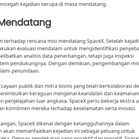
encegah kejadian serupa di masa mendatang.
 Mendatang
an terhadap rencana misi mendatang SpaceX. Setelah kejad
lakukan evaluasi mendalam untuk mengidentifikasi penyeb
melibatkan analisis data penerbangan, tetapi juga inspeksi
stem pendukungnya. Dengan demikian, pengembangan mis
alami penundaan.
ercayaan publik dan mitra bisnis yang telah berkolaborasi 
 menimbulkan keraguan mengenai keandalan dan keamanan
 penjelajahan luar angkasa. SpaceX perlu bekerja ekstra 
 komitmen mereka terhadap keselamatan serta inovasi.
ntangan, SpaceX dikenal dengan ketangguhannya dalam
n akan memanfaatkan kejadian ini sebagai peluang untuk
ka. Dengan pendekatan yang proaktif dan inovatif, Space