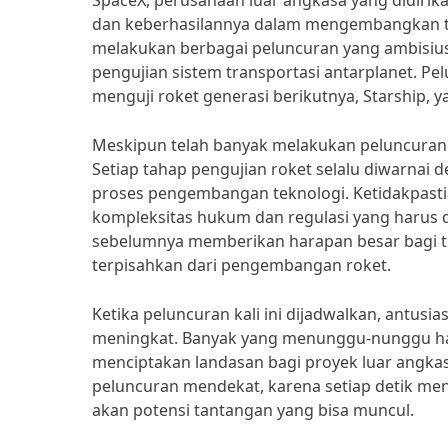
SpaceX, perusahaan luar angkasa yang didirika
dan keberhasilannya dalam mengembangkan tek
melakukan berbagai peluncuran yang ambisius,
pengujian sistem transportasi antarplanet. Pe
menguji roket generasi berikutnya, Starship
Meskipun telah banyak melakukan peluncuran 
Setiap tahap pengujian roket selalu diwarnai
proses pengembangan teknologi. Ketidakpastian 
kompleksitas hukum dan regulasi yang harus d
sebelumnya memberikan harapan besar bagi ti
terpisahkan dari pengembangan roket.
Ketika peluncuran kali ini dijadwalkan, antu
meningkat. Banyak yang menunggu-nunggu hasil
menciptakan landasan bagi proyek luar angka
peluncuran mendekat, karena setiap detik m
akan potensi tantangan yang bisa muncul.