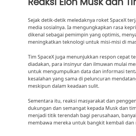
Reaksi Elon Musk dan T
Sejak detik-detik meledaknya roket SpaceX te
media sosialnya. Ia mengungkapkan rasa kepri
dikenal sebagai pemimpin yang optimis, menya
meningkatkan teknologi untuk misi-misi di ma
Tim SpaceX juga menunjukkan respon cepat ter
diadakan, para insinyur dan ilmuwan mulai m
untuk mengumpulkan data dan informasi tenta
kesalahan yang sama di peluncuran mendatang. 
meskipun dalam keadaan sulit.
Sementara itu, reaksi masyarakat dan pengg
dukungan dan semangat kepada Musk dan tim S
menjadi titik terendah bagi perusahaan, ban
membawa mereka untuk bangkit kembali dan me