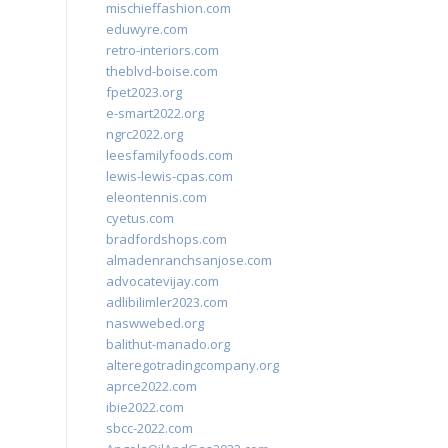
mischieffashion.com
eduwyre.com
retro-interiors.com
theblvd-boise.com
fpet2023.org
e-smart2022.org
ngrc2022.org
leesfamilyfoods.com
lewis-lewis-cpas.com
eleontennis.com
cyetus.com
bradfordshops.com
almadenranchsanjose.com
advocatevijay.com
adlibilimler2023.com
naswwebed.org
balithut-manado.org
alteregotradingcompany.org
aprce2022.com
ibie2022.com
sbcc-2022.com