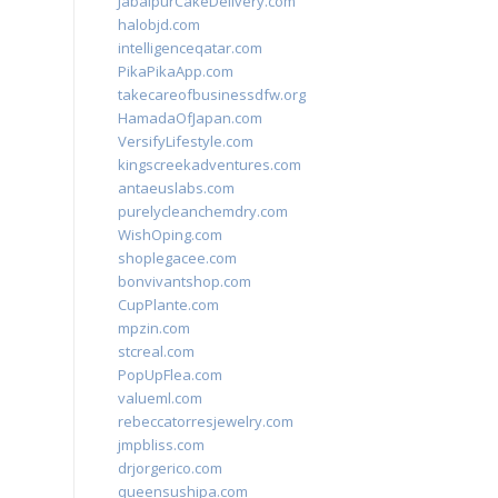
JabalpurCakeDelivery.com
halobjd.com
intelligenceqatar.com
PikaPikaApp.com
takecareofbusinessdfw.org
HamadaOfJapan.com
VersifyLifestyle.com
kingscreekadventures.com
antaeuslabs.com
purelycleanchemdry.com
WishOping.com
shoplegacee.com
bonvivantshop.com
CupPlante.com
mpzin.com
stcreal.com
PopUpFlea.com
valueml.com
rebeccatorresjewelry.com
jmpbliss.com
drjorgerico.com
queensushipa.com