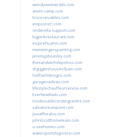
wendyweimerdds.com
ameri-camp.com
hrsreceivables.com
empconst1.com
cinderella-support.com
bigpinkrestaurant.com
inspirehuahin.com
memmingerspainting.com
jeremypbeasley.com
thesandwichdepotcos.com
drgiggleshouseofpain.com
hotflashdesigns.com
garagenadeau.com
lifestylechauffeurservice.com
EverNewNails.com
insideoutdecoratingcentre.com
salvatoresinpoint.com
jovialfloralco.com
johnlscotthometeam.com
u-seehomes.com
watersportslagonissi.com