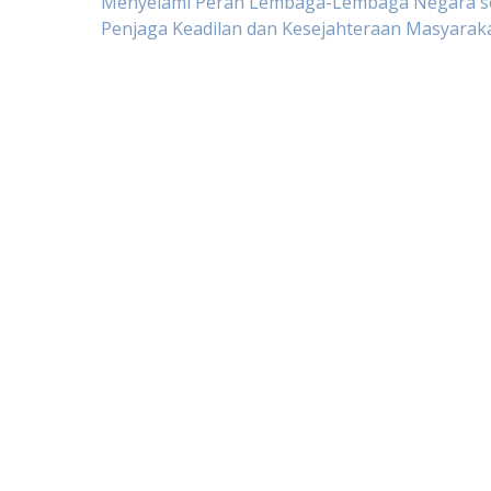
Post
Menyelami Peran Lembaga-Lembaga Negara s
Penjaga Keadilan dan Kesejahteraan Masyarak
navigation