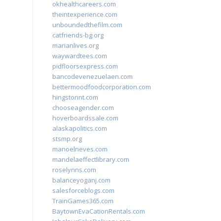
okhealthcareers.com
theintexperience.com
unboundedthefilm.com
catfriends-bg.org
marianlives.org
waywardtees.com
pidfloorsexpress.com
bancodevenezuelaen.com
bettermoodfoodcorporation.com
hingstonnt.com
chooseagender.com
hoverboardssale.com
alaskapolitics.com
stsmp.org
manoelneves.com
mandelaeffectlibrary.com
roselynns.com
balanceyoganj.com
salesforceblogs.com
TrainGames365.com
BaytownEvaCationRentals.com