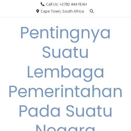
Skip
Call Us: +2782 444 YEAH
to
Cape Town, South Africa
content
Pentingnya
Suatu
Lembaga
Pemerintahan
Pada Suatu
Negara