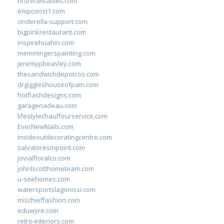
hrsreceivables.com
empconst1.com
cinderella-support.com
bigpinkrestaurant.com
inspirehuahin.com
memmingerspainting.com
jeremypbeasley.com
thesandwichdepotcos.com
drgiggleshouseofpain.com
hotflashdesigns.com
garagenadeau.com
lifestylechauffeurservice.com
EverNewNails.com
insideoutdecoratingcentre.com
salvatoresinpoint.com
jovialfloralco.com
johnlscotthometeam.com
u-seehomes.com
watersportslagonissi.com
mischieffashion.com
eduwyre.com
retro-interiors.com