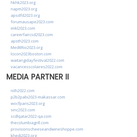
hkhk2023.org
napm2023.org
apsdfd2023.org
forumausape2023.com
imkl2023.com
careerfaircsd2023.com
apsth2023.com
MedItRio2023.org
lcicon2023boston.com
waitangidayfestival2022.com
vacancesscolaires2022.com
MEDIA PARTNER II
isth2022.com
p2b2pabi2023-makassar.com
wocfparis2023.org
sinc2023.com
scdlqatar2022-qa.com
thecolumbiagrill.com
provisionscheeseandwineshoppe.com
khedi2023.org