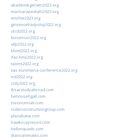
akademikgeriatri2023.org
marmarapediatri2023.org
emchie2023.org
girisimselradyoloji2022.org
utcd2022.org
biosensor2022.org
ialp2022.org
klivet2022.org
ifac-hms2022.org
taoms2022.org
iias-euromena-conference2022.org
ivd2022.org
csity2022.org
ibsarstudyabroad.com
bennusehgall.com
tsecincinnati.com
roderconstructiongroup.com
plazabatai.com
hawkscayresort.com
hellonquads.com
diarioanimales.com