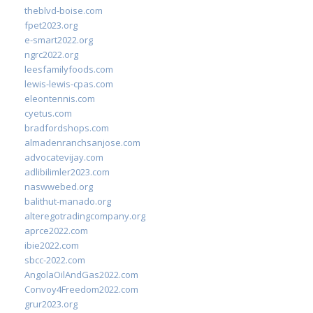
theblvd-boise.com
fpet2023.org
e-smart2022.org
ngrc2022.org
leesfamilyfoods.com
lewis-lewis-cpas.com
eleontennis.com
cyetus.com
bradfordshops.com
almadenranchsanjose.com
advocatevijay.com
adlibilimler2023.com
naswwebed.org
balithut-manado.org
alteregotradingcompany.org
aprce2022.com
ibie2022.com
sbcc-2022.com
AngolaOilAndGas2022.com
Convoy4Freedom2022.com
grur2023.org