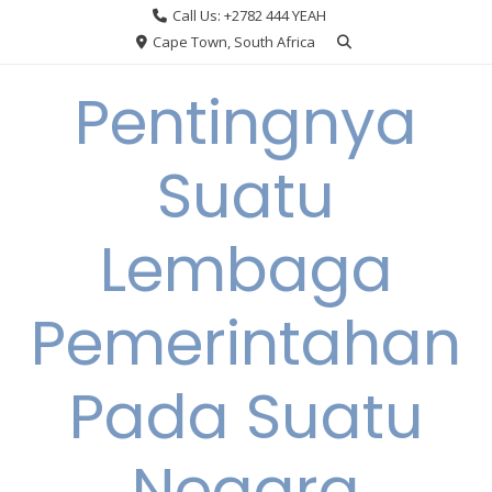
Skip
Call Us: +2782 444 YEAH
to
Cape Town, South Africa
content
Pentingnya
Suatu
Lembaga
Pemerintahan
Pada Suatu
Negara