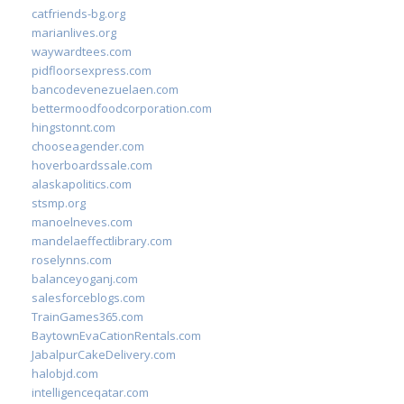
catfriends-bg.org
marianlives.org
waywardtees.com
pidfloorsexpress.com
bancodevenezuelaen.com
bettermoodfoodcorporation.com
hingstonnt.com
chooseagender.com
hoverboardssale.com
alaskapolitics.com
stsmp.org
manoelneves.com
mandelaeffectlibrary.com
roselynns.com
balanceyoganj.com
salesforceblogs.com
TrainGames365.com
BaytownEvaCationRentals.com
JabalpurCakeDelivery.com
halobjd.com
intelligenceqatar.com