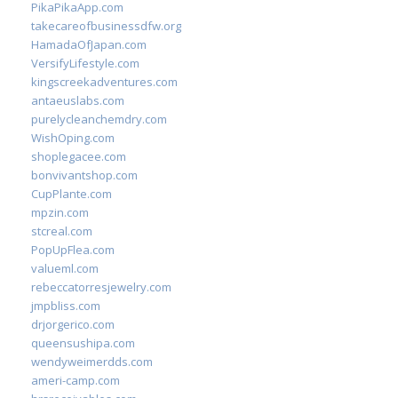
PikaPikaApp.com
takecareofbusinessdfw.org
HamadaOfJapan.com
VersifyLifestyle.com
kingscreekadventures.com
antaeuslabs.com
purelycleanchemdry.com
WishOping.com
shoplegacee.com
bonvivantshop.com
CupPlante.com
mpzin.com
stcreal.com
PopUpFlea.com
valueml.com
rebeccatorresjewelry.com
jmpbliss.com
drjorgerico.com
queensushipa.com
wendyweimerdds.com
ameri-camp.com