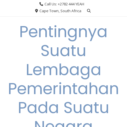
Skip
Call Us: +2782 444 YEAH
to
Cape Town, South Africa
content
Pentingnya
Suatu
Lembaga
Pemerintahan
Pada Suatu
Negara