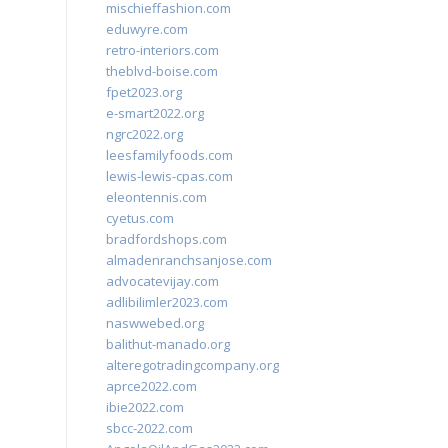
mischieffashion.com
eduwyre.com
retro-interiors.com
theblvd-boise.com
fpet2023.org
e-smart2022.org
ngrc2022.org
leesfamilyfoods.com
lewis-lewis-cpas.com
eleontennis.com
cyetus.com
bradfordshops.com
almadenranchsanjose.com
advocatevijay.com
adlibilimler2023.com
naswwebed.org
balithut-manado.org
alteregotradingcompany.org
aprce2022.com
ibie2022.com
sbcc-2022.com