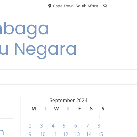
Cape Town, South Africa
embaga
u Negara
September 2024
M
T
W
T
F
S
S
1
2
3
4
5
6
7
8
n
9
10
11
12
13
14
15