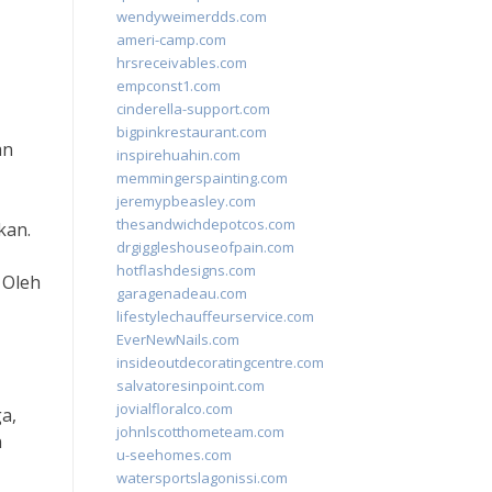
wendyweimerdds.com
ameri-camp.com
hrsreceivables.com
empconst1.com
cinderella-support.com
bigpinkrestaurant.com
an
inspirehuahin.com
memmingerspainting.com
jeremypbeasley.com
thesandwichdepotcos.com
kan.
drgiggleshouseofpain.com
hotflashdesigns.com
 Oleh
garagenadeau.com
lifestylechauffeurservice.com
EverNewNails.com
insideoutdecoratingcentre.com
salvatoresinpoint.com
jovialfloralco.com
a,
johnlscotthometeam.com
n
u-seehomes.com
watersportslagonissi.com