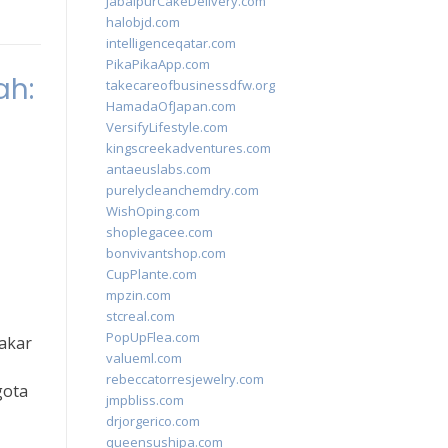
JabalpurCakeDelivery.com
halobjd.com
intelligenceqatar.com
PikaPikaApp.com
ah:
takecareofbusinessdfw.org
HamadaOfJapan.com
VersifyLifestyle.com
kingscreekadventures.com
antaeuslabs.com
purelycleanchemdry.com
WishOping.com
shoplegacee.com
bonvivantshop.com
CupPlante.com
mpzin.com
stcreal.com
PopUpFlea.com
akar
valueml.com
rebeccatorresjewelry.com
gota
jmpbliss.com
drjorgerico.com
queensushipa.com