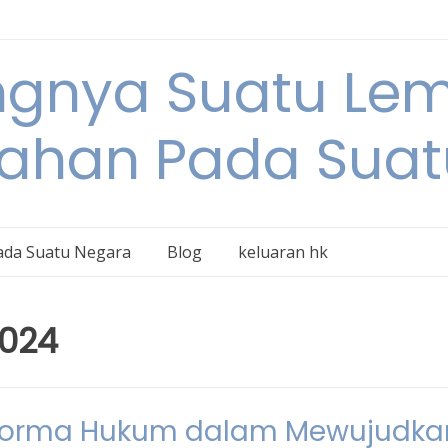
ngnya Suatu L
tahan Pada Suat
ada Suatu Negara
Blog
keluaran hk
2024
Norma Hukum dalam Mewujudka