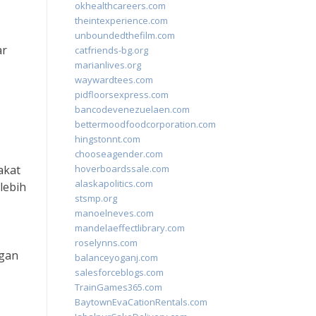
okhealthcareers.com
theintexperience.com
unboundedthefilm.com
ar
catfriends-bg.org
marianlives.org
waywardtees.com
pidfloorsexpress.com
bancodevenezuelaen.com
bettermoodfoodcorporation.com
hingstonnt.com
chooseagender.com
akat
hoverboardssale.com
alaskapolitics.com
lebih
stsmp.org
manoelneves.com
mandelaeffectlibrary.com
roselynns.com
ngan
balanceyoganj.com
salesforceblogs.com
TrainGames365.com
BaytownEvaCationRentals.com