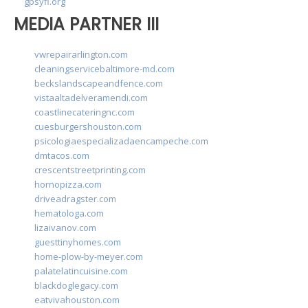
gpsyfl.org
MEDIA PARTNER III
vwrepairarlington.com
cleaningservicebaltimore-md.com
beckslandscapeandfence.com
vistaaltadelveramendi.com
coastlinecateringnc.com
cuesburgershouston.com
psicologiaespecializadaencampeche.com
dmtacos.com
crescentstreetprinting.com
hornopizza.com
driveadragster.com
hematologa.com
lizaivanov.com
guesttinyhomes.com
home-plow-by-meyer.com
palatelatincuisine.com
blackdoglegacy.com
eatvivahouston.com