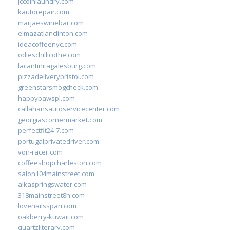
jccoinlaundry.com
kautorepair.com
marjaeswinebar.com
elmazatlanclinton.com
ideacoffeenyc.com
odieschillicothe.com
lacantinitagalesburg.com
pizzadeliverybristol.com
greenstarsmogcheck.com
happypawspl.com
callahansautoservicecenter.com
georgiascornermarket.com
perfectfit24-7.com
portugalprivatedriver.com
von-racer.com
coffeeshopcharleston.com
salon104mainstreet.com
alkaspringswater.com
318mainstreet8h.com
lovenailsspari.com
oakberry-kuwait.com
quartzliterary.com