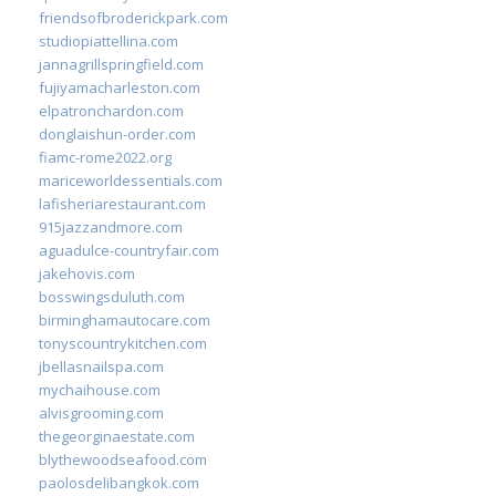
friendsofbroderickpark.com
studiopiattellina.com
jannagrillspringfield.com
fujiyamacharleston.com
elpatronchardon.com
donglaishun-order.com
fiamc-rome2022.org
mariceworldessentials.com
lafisheriarestaurant.com
915jazzandmore.com
aguadulce-countryfair.com
jakehovis.com
bosswingsduluth.com
birminghamautocare.com
tonyscountrykitchen.com
jbellasnailspa.com
mychaihouse.com
alvisgrooming.com
thegeorginaestate.com
blythewoodseafood.com
paolosdelibangkok.com