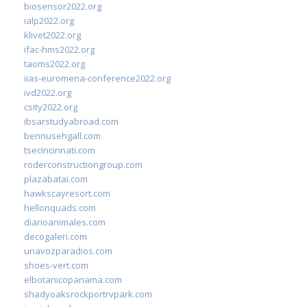
biosensor2022.org
ialp2022.org
klivet2022.org
ifac-hms2022.org
taoms2022.org
iias-euromena-conference2022.org
ivd2022.org
csity2022.org
ibsarstudyabroad.com
bennusehgall.com
tsecincinnati.com
roderconstructiongroup.com
plazabatai.com
hawkscayresort.com
hellonquads.com
diarioanimales.com
decogaleri.com
unavozparadios.com
shoes-vert.com
elbotanicopanama.com
shadyoaksrockportrvpark.com