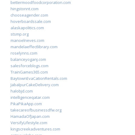
bettermoodfoodcorporation.com
hingstonnt.com
chooseagender.com
hoverboardssale.com
alaskapolitics.com
stsmp.org
manoelneves.com
mandelaeffectlibrary.com
roselynns.com
balanceyoganj.com
salesforceblogs.com
TrainGames365.com
BaytownEvaCationRentals.com
JabalpurCakeDelivery.com
halobjd.com
intelligenceqatar.com
PikaPikaApp.com
takecareofbusinessdfw.org
HamadaOfJapan.com
VersifyLifestyle.com
kingscreekadventures.com