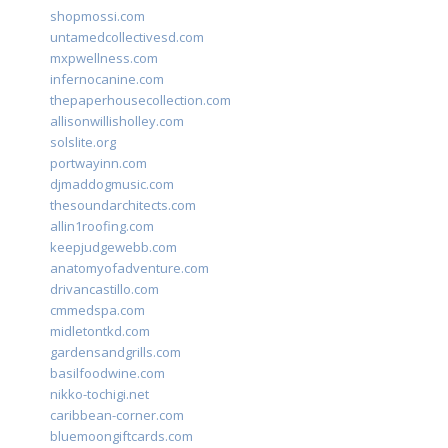
shopmossi.com
untamedcollectivesd.com
mxpwellness.com
infernocanine.com
thepaperhousecollection.com
allisonwillisholley.com
solslite.org
portwayinn.com
djmaddogmusic.com
thesoundarchitects.com
allin1roofing.com
keepjudgewebb.com
anatomyofadventure.com
drivancastillo.com
cmmedspa.com
midletontkd.com
gardensandgrills.com
basilfoodwine.com
nikko-tochigi.net
caribbean-corner.com
bluemoongiftcards.com