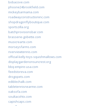
bobacove.com
phoone24brookfield.com
mickeybarmama.com
roadwayconstructioninc.com
shopdragonflyboutique.com
sportszilla.org
batchprovisionsbar.com
brasserie-gobette.com
musicrearte.com
morseysfarms.com
riverviewtennis.com
official-kelly-toys-squishmallows.com
displaygardenonsuncrest.org
bbq-empire-usa.com
feedstoreva.com
drogopets.com
ediblechalk.com
tabletennisnearme.com
oaksofa.com
soultacohtx.com
capishcaps.com