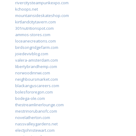
rivercitysteampunkexpo.com
kchoops.net
mountainsideskateshop.com
kirtlandcitytavern.com
301nutritionspot.com
ammos-stores.com
loceanecreations.com
birdsongridgefarm.com
joiedevivblog.com
valera-amsterdam.com
libertybrandhemp.com
norwoodinnwi.com
neighboursmarket.com
blackanguscareers.com
bolesfororegon.com
bodega-ole.com
thestreamlinerlounge.com
mestrinorubanofc.com
novelatherton.com
nassvalleygardens.net
electjohnstewart.com