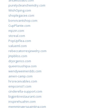
antaeuslabs.com
purelycleanchemdry.com
WishOping.com
shoplegacee.com
bonvivantshop.com
CupPlante.com
mpzin.com
stcreal.com
PopUpFlea.com
valueml.com
rebeccatorresjewelry.com
jmpbliss.com
drjorgerico.com
queensushipa.com
wendyweimerdds.com
ameri-camp.com
hrsreceivables.com
empconst1.com
cinderella-support.com
bigpinkrestaurant.com
inspirehuahin.com
memmingerspainting.com