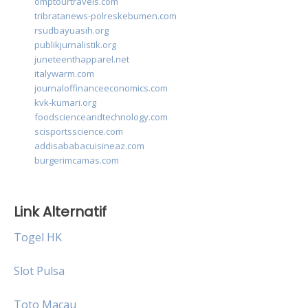
omptourtravels.com
tribratanews-polreskebumen.com
rsudbayuasih.org
publikjurnalistik.org
juneteenthapparel.net
italywarm.com
journaloffinanceeconomics.com
kvk-kumari.org
foodscienceandtechnology.com
scisportsscience.com
addisababacuisineaz.com
burgerimcamas.com
Link Alternatif
Togel HK
Slot Pulsa
Toto Macau