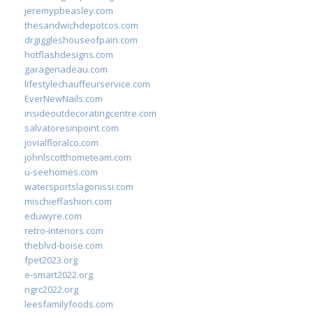
jeremypbeasley.com
thesandwichdepotcos.com
drgiggleshouseofpain.com
hotflashdesigns.com
garagenadeau.com
lifestylechauffeurservice.com
EverNewNails.com
insideoutdecoratingcentre.com
salvatoresinpoint.com
jovialfloralco.com
johnlscotthometeam.com
u-seehomes.com
watersportslagonissi.com
mischieffashion.com
eduwyre.com
retro-interiors.com
theblvd-boise.com
fpet2023.org
e-smart2022.org
ngrc2022.org
leesfamilyfoods.com