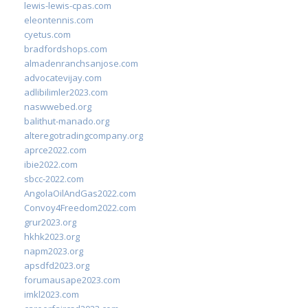
lewis-lewis-cpas.com
eleontennis.com
cyetus.com
bradfordshops.com
almadenranchsanjose.com
advocatevijay.com
adlibilimler2023.com
naswwebed.org
balithut-manado.org
alteregotradingcompany.org
aprce2022.com
ibie2022.com
sbcc-2022.com
AngolaOilAndGas2022.com
Convoy4Freedom2022.com
grur2023.org
hkhk2023.org
napm2023.org
apsdfd2023.org
forumausape2023.com
imkl2023.com