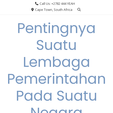
Skip
Call Us: +2782 444 YEAH
to
Cape Town, South Africa
content
Pentingnya
Suatu
Lembaga
Pemerintahan
Pada Suatu
Negara