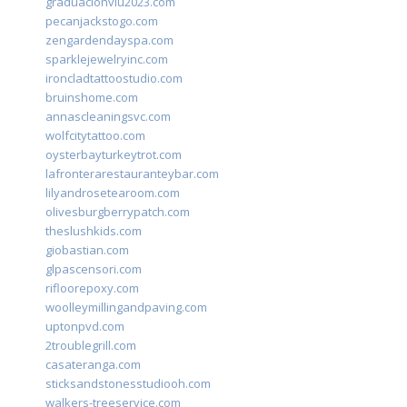
graduacionviu2023.com
pecanjackstogo.com
zengardendayspa.com
sparklejewelryinc.com
ironcladtattoostudio.com
bruinshome.com
annascleaningsvc.com
wolfcitytattoo.com
oysterbayturkeytrot.com
lafronterarestauranteybar.com
lilyandrosetearoom.com
olivesburgberrypatch.com
theslushkids.com
giobastian.com
glpascensori.com
rifloorepoxy.com
woolleymillingandpaving.com
uptonpvd.com
2troublegrill.com
casateranga.com
sticksandstonesstudiooh.com
walkers-treeservice.com