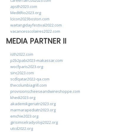
careerfaircsd2023.com
apsth2023.com
MedItRio2023.org
lcicon2023boston.com
waitangidayfestival2022.com
vacancesscolaires2022.com
MEDIA PARTNER II
isth2022.com
p2b2pabi2023-makassar.com
wocfparis2023.org
sinc2023.com
scdlqatar2022-qa.com
thecolumbiagrill.com
provisionscheeseandwineshoppe.com
khedi2023.org
akademikgeriatri2023.org
marmarapediatri2023.org
emchie2023.org
girisimselradyoloji2022.org
utcd2022.org