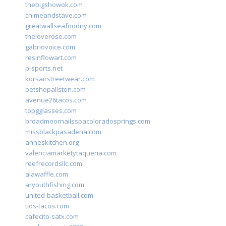
thebigshowok.com
chimeandstave.com
greatwallseafoodny.com
theloverose.com
gabriovoice.com
resinflowart.com
p-sports.net
korsairstreetwear.com
petshopallston.com
avenue26tacos.com
topgglasses.com
broadmoornailsspacoloradosprings.com
missblackpasadena.com
anneskitchen.org
valenciamarketytaqueria.com
reefrecordsllc.com
alawaffle.com
aryouthfishing.com
united-basketball.com
tios-tacos.com
cafecito-satx.com