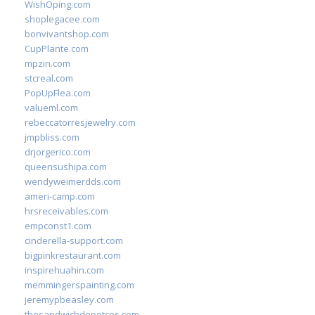
WishOping.com
shoplegacee.com
bonvivantshop.com
CupPlante.com
mpzin.com
stcreal.com
PopUpFlea.com
valueml.com
rebeccatorresjewelry.com
jmpbliss.com
drjorgerico.com
queensushipa.com
wendyweimerdds.com
ameri-camp.com
hrsreceivables.com
empconst1.com
cinderella-support.com
bigpinkrestaurant.com
inspirehuahin.com
memmingerspainting.com
jeremypbeasley.com
thesandwichdepotcos.com