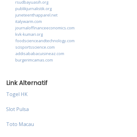
rsudbayuasih.org
publikjurnalistik.org
juneteenthapparel.net
italywarm.com
journaloffinanceeconomics.com
kvk-kumari.org
foodscienceandtechnology.com
scisportsscience.com
addisababacuisineaz.com
burgerimcamas.com
Link Alternatif
Togel HK
Slot Pulsa
Toto Macau