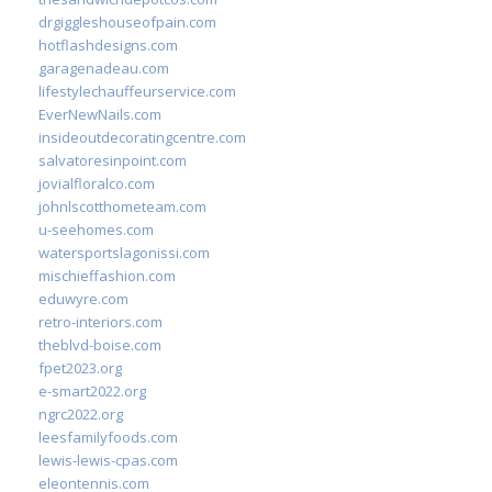
drgiggleshouseofpain.com
hotflashdesigns.com
garagenadeau.com
lifestylechauffeurservice.com
EverNewNails.com
insideoutdecoratingcentre.com
salvatoresinpoint.com
jovialfloralco.com
johnlscotthometeam.com
u-seehomes.com
watersportslagonissi.com
mischieffashion.com
eduwyre.com
retro-interiors.com
theblvd-boise.com
fpet2023.org
e-smart2022.org
ngrc2022.org
leesfamilyfoods.com
lewis-lewis-cpas.com
eleontennis.com