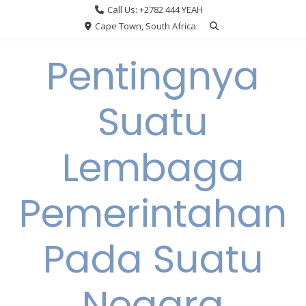
Skip
Call Us: +2782 444 YEAH
to
Cape Town, South Africa
content
Pentingnya
Suatu
Lembaga
Pemerintahan
Pada Suatu
Negara