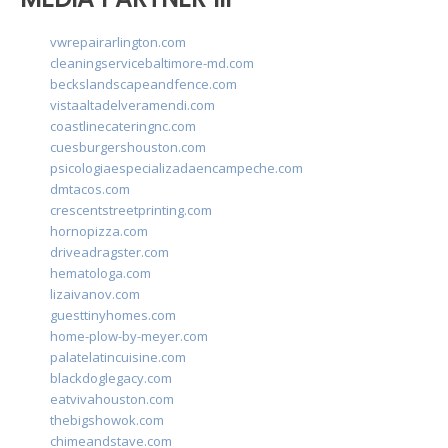
vwrepairarlington.com
cleaningservicebaltimore-md.com
beckslandscapeandfence.com
vistaaltadelveramendi.com
coastlinecateringnc.com
cuesburgershouston.com
psicologiaespecializadaencampeche.com
dmtacos.com
crescentstreetprinting.com
hornopizza.com
driveadragster.com
hematologa.com
lizaivanov.com
guesttinyhomes.com
home-plow-by-meyer.com
palatelatincuisine.com
blackdoglegacy.com
eatvivahouston.com
thebigshowok.com
chimeandstave.com