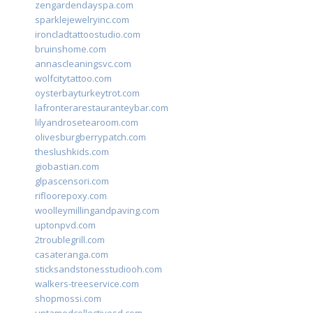
zengardendayspa.com
sparklejewelryinc.com
ironcladtattoostudio.com
bruinshome.com
annascleaningsvc.com
wolfcitytattoo.com
oysterbayturkeytrot.com
lafronterarestauranteybar.com
lilyandrosetearoom.com
olivesburgberrypatch.com
theslushkids.com
giobastian.com
glpascensori.com
rifloorepoxy.com
woolleymillingandpaving.com
uptonpvd.com
2troublegrill.com
casateranga.com
sticksandstonesstudiooh.com
walkers-treeservice.com
shopmossi.com