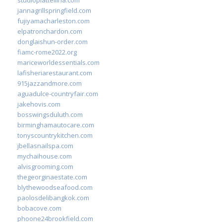
jannagrillspringfield.com
fujiyamacharleston.com
elpatronchardon.com
donglaishun-order.com
fiamc-rome2022.org
mariceworldessentials.com
lafisheriarestaurant.com
915jazzandmore.com
aguadulce-countryfair.com
jakehovis.com
bosswingsduluth.com
birminghamautocare.com
tonyscountrykitchen.com
jbellasnailspa.com
mychaihouse.com
alvisgrooming.com
thegeorginaestate.com
blythewoodseafood.com
paolosdelibangkok.com
bobacove.com
phoone24brookfield.com