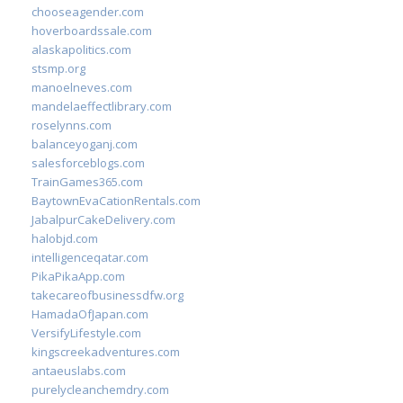
chooseagender.com
hoverboardssale.com
alaskapolitics.com
stsmp.org
manoelneves.com
mandelaeffectlibrary.com
roselynns.com
balanceyoganj.com
salesforceblogs.com
TrainGames365.com
BaytownEvaCationRentals.com
JabalpurCakeDelivery.com
halobjd.com
intelligenceqatar.com
PikaPikaApp.com
takecareofbusinessdfw.org
HamadaOfJapan.com
VersifyLifestyle.com
kingscreekadventures.com
antaeuslabs.com
purelycleanchemdry.com