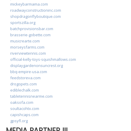
mickeybarmama.com
roadwayconstructioninc.com
shopdragonflyboutique.com
sportszilla.org
batchprovisionsbar.com
brasserie-gobette.com
musicrearte.com
morseysfarms.com
riverviewtennis.com
official-kelly-toys-squishmallows.com
displaygardenonsuncrest.org
bbq-empire-usa.com
feedstoreva.com
drogopets.com
ediblechalk.com
tabletennisnearme.com
oaksofa.com
soultacohtx.com
capishcaps.com
gpsyfl.org
MEDIA PARTNER III