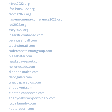
klivet2022.org
ifac-hms2022.org
taoms2022.org
iias-euromena-conference2022.org
ivd2022.org
csity2022.org
ibsarstudyabroad.com
bennusehgall.com
tsecincinnati.com
roderconstructiongroup.com
plazabatai.com
hawkscayresort.com
hellonquads.com
diarioanimales.com
decogaleri.com
unavozparadios.com
shoes-vert.com
elbotanicopanama.com
shadyoaksrockportrvpark.com
jccoinlaundry.com
kautorepair.com