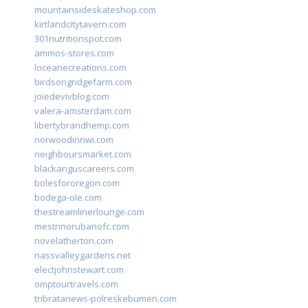
mountainsideskateshop.com
kirtlandcitytavern.com
301nutritionspot.com
ammos-stores.com
loceanecreations.com
birdsongridgefarm.com
joiedevivblog.com
valera-amsterdam.com
libertybrandhemp.com
norwoodinnwi.com
neighboursmarket.com
blackanguscareers.com
bolesfororegon.com
bodega-ole.com
thestreamlinerlounge.com
mestrinorubanofc.com
novelatherton.com
nassvalleygardens.net
electjohnstewart.com
omptourtravels.com
tribratanews-polreskebumen.com