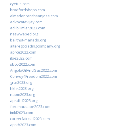
cyetus.com
bradfordshops.com
almadenranchsanjose.com
advocatevijay.com
adlibilimler2023.com
naswwebed.org
balithut-manado.org
alteregotradingcompany.org
aprce2022.com
ibie2022.com
sbcc-2022.com
AngolaOilAndGas2022.com
Convoy4Freedom2022.com
grur2023.org
hkhk2023.org
napm2023.org
apsdfd2023.org
forumausape2023.com
imkl2023.com
careerfaircsd2023.com
apsth2023.com