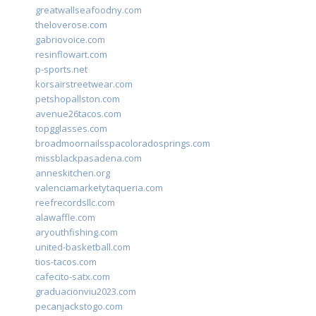
greatwallseafoodny.com
theloverose.com
gabriovoice.com
resinflowart.com
p-sports.net
korsairstreetwear.com
petshopallston.com
avenue26tacos.com
topgglasses.com
broadmoornailsspacoloradosprings.com
missblackpasadena.com
anneskitchen.org
valenciamarketytaqueria.com
reefrecordsllc.com
alawaffle.com
aryouthfishing.com
united-basketball.com
tios-tacos.com
cafecito-satx.com
graduacionviu2023.com
pecanjackstogo.com