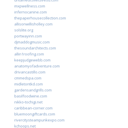
untamedcollectivesd.com
mxpwellness.com
infernocanine.com
thepaperhousecollection.com
allisonwillisholley.com
solslite.org
portwayinn.com
djmaddogmusic.com
thesoundarchitects.com
allin1roofing.com
keepjudgewebb.com
anatomyofadventure.com
drivancastillo.com
cmmedspa.com
midletontkd.com
gardensandgrills.com
basilfoodwine.com
nikko-tochigi.net
caribbean-corner.com
bluemoongiftcards.com
rivercitysteampunkexpo.com
kchoops.net