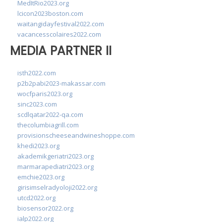
MedItRio2023.org
lcicon2023boston.com
waitangidayfestival2022.com
vacancesscolaires2022.com
MEDIA PARTNER II
isth2022.com
p2b2pabi2023-makassar.com
wocfparis2023.org
sinc2023.com
scdlqatar2022-qa.com
thecolumbiagrill.com
provisionscheeseandwineshoppe.com
khedi2023.org
akademikgeriatri2023.org
marmarapediatri2023.org
emchie2023.org
girisimselradyoloji2022.org
utcd2022.org
biosensor2022.org
ialp2022.org