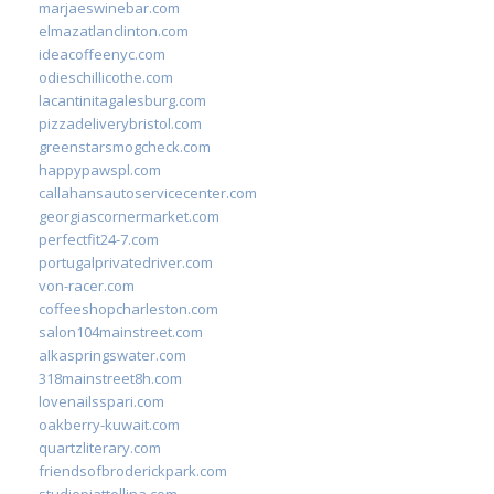
marjaeswinebar.com
elmazatlanclinton.com
ideacoffeenyc.com
odieschillicothe.com
lacantinitagalesburg.com
pizzadeliverybristol.com
greenstarsmogcheck.com
happypawspl.com
callahansautoservicecenter.com
georgiascornermarket.com
perfectfit24-7.com
portugalprivatedriver.com
von-racer.com
coffeeshopcharleston.com
salon104mainstreet.com
alkaspringswater.com
318mainstreet8h.com
lovenailsspari.com
oakberry-kuwait.com
quartzliterary.com
friendsofbroderickpark.com
studiopiattellina.com