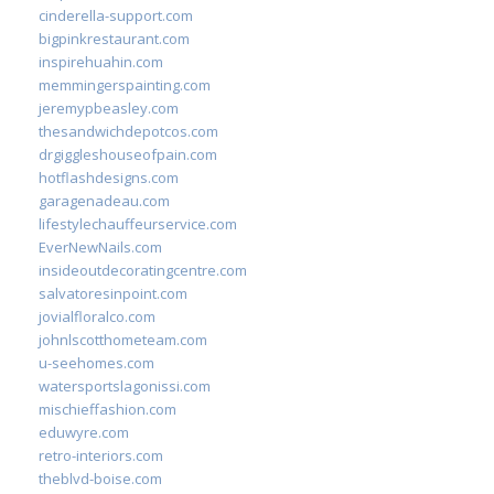
cinderella-support.com
bigpinkrestaurant.com
inspirehuahin.com
memmingerspainting.com
jeremypbeasley.com
thesandwichdepotcos.com
drgiggleshouseofpain.com
hotflashdesigns.com
garagenadeau.com
lifestylechauffeurservice.com
EverNewNails.com
insideoutdecoratingcentre.com
salvatoresinpoint.com
jovialfloralco.com
johnlscotthometeam.com
u-seehomes.com
watersportslagonissi.com
mischieffashion.com
eduwyre.com
retro-interiors.com
theblvd-boise.com