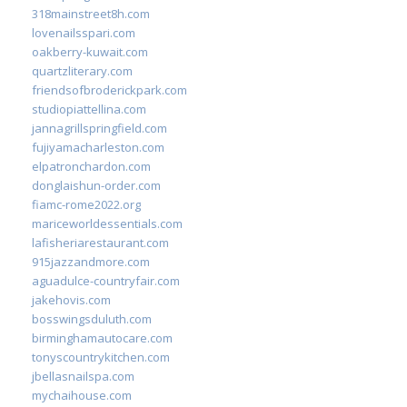
318mainstreet8h.com
lovenailsspari.com
oakberry-kuwait.com
quartzliterary.com
friendsofbroderickpark.com
studiopiattellina.com
jannagrillspringfield.com
fujiyamacharleston.com
elpatronchardon.com
donglaishun-order.com
fiamc-rome2022.org
mariceworldessentials.com
lafisheriarestaurant.com
915jazzandmore.com
aguadulce-countryfair.com
jakehovis.com
bosswingsduluth.com
birminghamautocare.com
tonyscountrykitchen.com
jbellasnailspa.com
mychaihouse.com