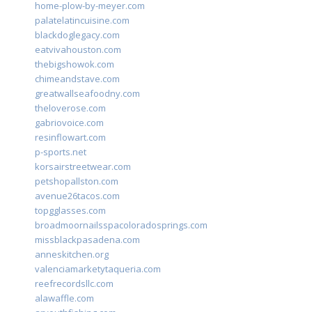
home-plow-by-meyer.com
palatelatincuisine.com
blackdoglegacy.com
eatvivahouston.com
thebigshowok.com
chimeandstave.com
greatwallseafoodny.com
theloverose.com
gabriovoice.com
resinflowart.com
p-sports.net
korsairstreetwear.com
petshopallston.com
avenue26tacos.com
topgglasses.com
broadmoornailsspacoloradosprings.com
missblackpasadena.com
anneskitchen.org
valenciamarketytaqueria.com
reefrecordsllc.com
alawaffle.com