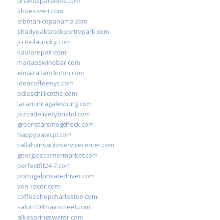
unavozparadios.com
shoes-vert.com
elbotanicopanama.com
shadyoaksrockportrvpark.com
jccoinlaundry.com
kautorepair.com
marjaeswinebar.com
elmazatlanclinton.com
ideacoffeenyc.com
odieschillicothe.com
lacantinitagalesburg.com
pizzadeliverybristol.com
greenstarsmogcheck.com
happypawspl.com
callahansautoservicecenter.com
georgiascornermarket.com
perfectfit24-7.com
portugalprivatedriver.com
von-racer.com
coffeeshopcharleston.com
salon104mainstreet.com
alkaspringswater.com