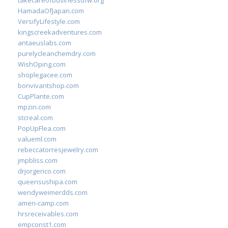
takecareofbusinessdfw.org
HamadaOfJapan.com
VersifyLifestyle.com
kingscreekadventures.com
antaeuslabs.com
purelycleanchemdry.com
WishOping.com
shoplegacee.com
bonvivantshop.com
CupPlante.com
mpzin.com
stcreal.com
PopUpFlea.com
valueml.com
rebeccatorresjewelry.com
jmpbliss.com
drjorgerico.com
queensushipa.com
wendyweimerdds.com
ameri-camp.com
hrsreceivables.com
empconst1.com