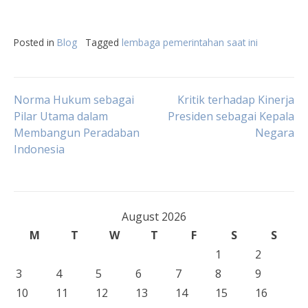
Posted in
Blog
Tagged
lembaga pemerintahan saat ini
Post
Norma Hukum sebagai
Kritik terhadap Kinerja
Pilar Utama dalam
Presiden sebagai Kepala
Membangun Peradaban
Negara
navigation
Indonesia
August 2026
M
T
W
T
F
S
S
1
2
3
4
5
6
7
8
9
10
11
12
13
14
15
16