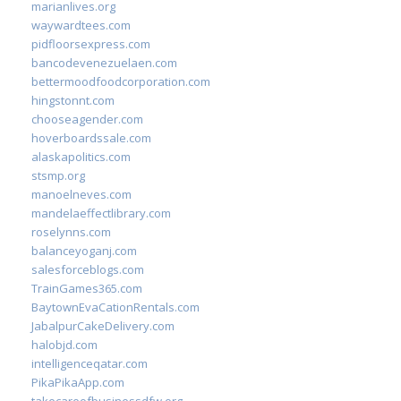
marianlives.org
waywardtees.com
pidfloorsexpress.com
bancodevenezuelaen.com
bettermoodfoodcorporation.com
hingstonnt.com
chooseagender.com
hoverboardssale.com
alaskapolitics.com
stsmp.org
manoelneves.com
mandelaeffectlibrary.com
roselynns.com
balanceyoganj.com
salesforceblogs.com
TrainGames365.com
BaytownEvaCationRentals.com
JabalpurCakeDelivery.com
halobjd.com
intelligenceqatar.com
PikaPikaApp.com