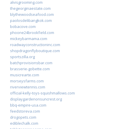
alvisgrooming.com
thegeorginaestate.com
blythewoodseafood.com
paolosdelibangkok.com
bobacove.com
phoone24brookfield.com
mickeybarmama.com
roadwayconstructioninc.com
shopdragonflyboutique.com
sportszilla.org
batchprovisionsbar.com
brasserie-gobette.com
musicrearte.com
morseysfarms.com
riverviewtennis.com
official-kelly-toys-squishmallows.com
displaygardenonsuncrest.org
bbq-empire-usa.com
feedstoreva.com
drogopets.com
ediblechalk.com