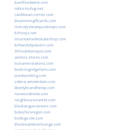
basilfoodwine.com
nikko-tochigi.net
caribbean-corner.com
bluemoongiftcards.com
rivercitysteampunkexpo.com
kchoops.net
mountainsideskateshop.com
kirtlandcitytavern.com
301nutritionspot.com
ammos-stores.com
loceanecreations.com
birdsongridgefarm.com
joiedevivblog.com
valera-amsterdam.com
libertybrandhemp.com
norwoodinnwi.com
neighboursmarket.com
blackanguscareers.com
bolesfororegon.com
bodega-ole.com
thestreamlinerlounge.com