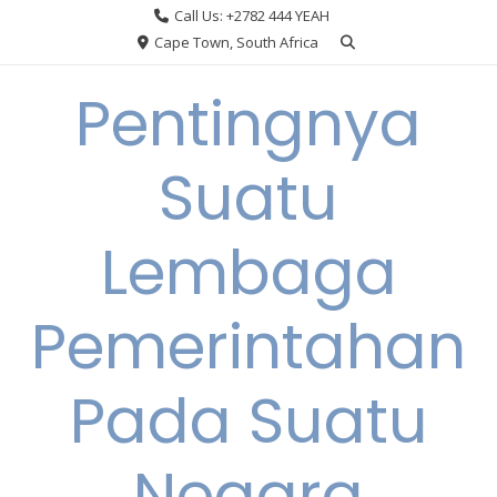
Skip
Call Us: +2782 444 YEAH
to
Cape Town, South Africa
content
Pentingnya
Suatu
Lembaga
Pemerintahan
Pada Suatu
Negara