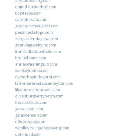
aryouthfishing.com
united-basketball.com
tios-tacos.com
cafecito-satx.com
graduacionviu2023.com
pecanjackstogo.com
zengardendayspa.com
sparklejewelryinc.com
ironcladtattoostudio.com
bruinshome.com
annascleaningsvc.com
wolfcitytattoo.com
oysterbayturkeytrot.com
lafronterarestauranteybar.com
lilyandrosetearoom.com
olivesburgberrypatch.com
theslushkids.com
giobastian.com
glpascensori.com
rifloorepoxy.com
woolleymillingandpaving.com
uptonpvd.com