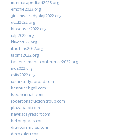
marmarapediatri2023.org
emchie2023.org
girisimselradyoloji2022.org
utcd2022.org
biosensor2022.org
ialp2022.org
klivet2022.org
ifac-hms2022.org
taoms2022.org
iias-euromena-conference2022.org
ivd2022.org
csity2022.org
ibsarstudyabroad.com
bennusehgall.com
tsecincinnati.com
roderconstructiongroup.com
plazabatai.com
hawkscayresort.com
hellonquads.com
diarioanimales.com
decogaleri.com