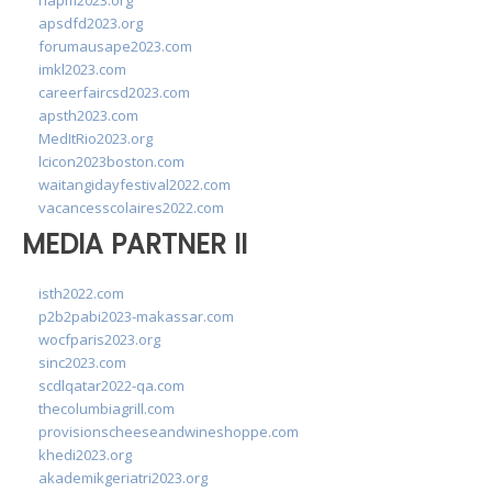
napm2023.org
apsdfd2023.org
forumausape2023.com
imkl2023.com
careerfaircsd2023.com
apsth2023.com
MedItRio2023.org
lcicon2023boston.com
waitangidayfestival2022.com
vacancesscolaires2022.com
MEDIA PARTNER II
isth2022.com
p2b2pabi2023-makassar.com
wocfparis2023.org
sinc2023.com
scdlqatar2022-qa.com
thecolumbiagrill.com
provisionscheeseandwineshoppe.com
khedi2023.org
akademikgeriatri2023.org