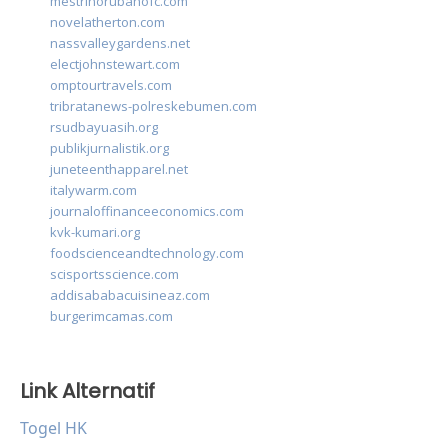
mestrinorubanofc.com
novelatherton.com
nassvalleygardens.net
electjohnstewart.com
omptourtravels.com
tribratanews-polreskebumen.com
rsudbayuasih.org
publikjurnalistik.org
juneteenthapparel.net
italywarm.com
journaloffinanceeconomics.com
kvk-kumari.org
foodscienceandtechnology.com
scisportsscience.com
addisababacuisineaz.com
burgerimcamas.com
Link Alternatif
Togel HK