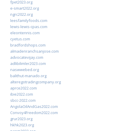
fpet2023.org
e-smart2022.org
ngrc2022.org
leesfamilyfoods.com
lewis-lewis-cpas.com
eleontennis.com
cyetus.com
bradfordshops.com
almadenranchsanjose.com
advocatevijay.com
adlibilimler2023.com
naswwebed.org
balithut-manado.org
alteregotradingcompany.org
aprce2022.com
ibie2022.com
sbcc-2022.com
AngolaOilAndGas2022.com
Convoy4Freedom2022.com
grur2023.org
hkhk2023.org