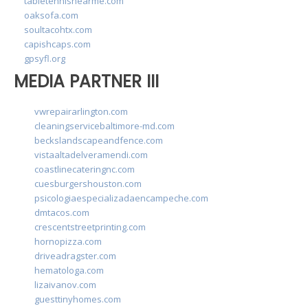
tabletennisnearme.com
oaksofa.com
soultacohtx.com
capishcaps.com
gpsyfl.org
MEDIA PARTNER III
vwrepairarlington.com
cleaningservicebaltimore-md.com
beckslandscapeandfence.com
vistaaltadelveramendi.com
coastlinecateringnc.com
cuesburgershouston.com
psicologiaespecializadaencampeche.com
dmtacos.com
crescentstreetprinting.com
hornopizza.com
driveadragster.com
hematologa.com
lizaivanov.com
guesttinyhomes.com