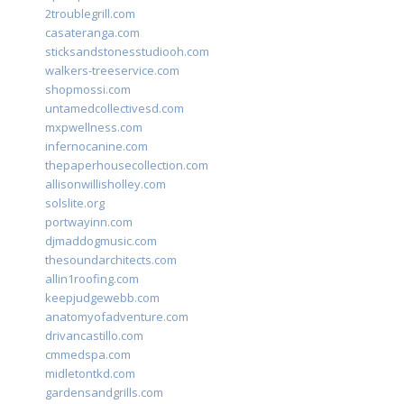
2troublegrill.com
casateranga.com
sticksandstonesstudiooh.com
walkers-treeservice.com
shopmossi.com
untamedcollectivesd.com
mxpwellness.com
infernocanine.com
thepaperhousecollection.com
allisonwillisholley.com
solslite.org
portwayinn.com
djmaddogmusic.com
thesoundarchitects.com
allin1roofing.com
keepjudgewebb.com
anatomyofadventure.com
drivancastillo.com
cmmedspa.com
midletontkd.com
gardensandgrills.com