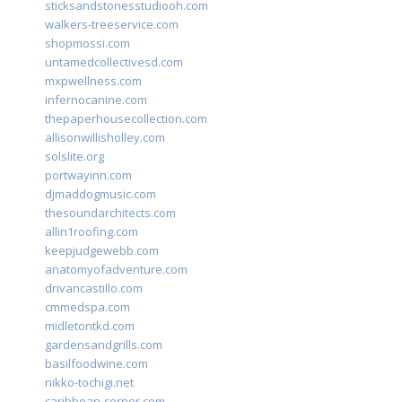
sticksandstonesstudiooh.com
walkers-treeservice.com
shopmossi.com
untamedcollectivesd.com
mxpwellness.com
infernocanine.com
thepaperhousecollection.com
allisonwillisholley.com
solslite.org
portwayinn.com
djmaddogmusic.com
thesoundarchitects.com
allin1roofing.com
keepjudgewebb.com
anatomyofadventure.com
drivancastillo.com
cmmedspa.com
midletontkd.com
gardensandgrills.com
basilfoodwine.com
nikko-tochigi.net
caribbean-corner.com