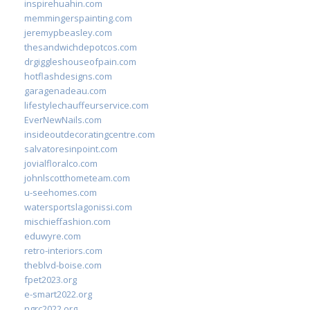
inspirehuahin.com
memmingerspainting.com
jeremypbeasley.com
thesandwichdepotcos.com
drgiggleshouseofpain.com
hotflashdesigns.com
garagenadeau.com
lifestylechauffeurservice.com
EverNewNails.com
insideoutdecoratingcentre.com
salvatoresinpoint.com
jovialfloralco.com
johnlscotthometeam.com
u-seehomes.com
watersportslagonissi.com
mischieffashion.com
eduwyre.com
retro-interiors.com
theblvd-boise.com
fpet2023.org
e-smart2022.org
ngrc2022.org