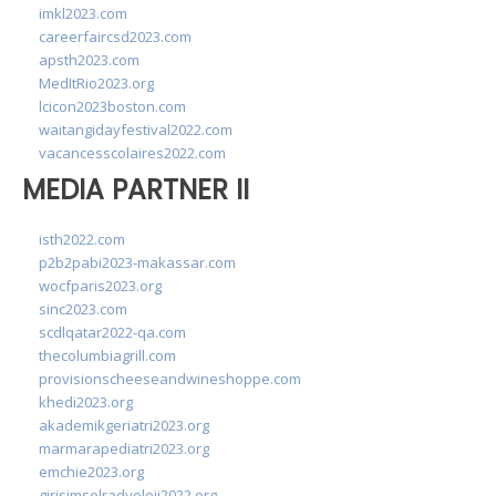
imkl2023.com
careerfaircsd2023.com
apsth2023.com
MedItRio2023.org
lcicon2023boston.com
waitangidayfestival2022.com
vacancesscolaires2022.com
MEDIA PARTNER II
isth2022.com
p2b2pabi2023-makassar.com
wocfparis2023.org
sinc2023.com
scdlqatar2022-qa.com
thecolumbiagrill.com
provisionscheeseandwineshoppe.com
khedi2023.org
akademikgeriatri2023.org
marmarapediatri2023.org
emchie2023.org
girisimselradyoloji2022.org