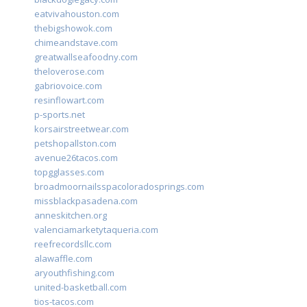
eatvivahouston.com
thebigshowok.com
chimeandstave.com
greatwallseafoodny.com
theloverose.com
gabriovoice.com
resinflowart.com
p-sports.net
korsairstreetwear.com
petshopallston.com
avenue26tacos.com
topgglasses.com
broadmoornailsspacoloradosprings.com
missblackpasadena.com
anneskitchen.org
valenciamarketytaqueria.com
reefrecordsllc.com
alawaffle.com
aryouthfishing.com
united-basketball.com
tios-tacos.com