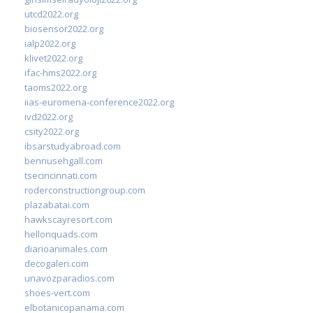
utcd2022.org
biosensor2022.org
ialp2022.org
klivet2022.org
ifac-hms2022.org
taoms2022.org
iias-euromena-conference2022.org
ivd2022.org
csity2022.org
ibsarstudyabroad.com
bennusehgall.com
tsecincinnati.com
roderconstructiongroup.com
plazabatai.com
hawkscayresort.com
hellonquads.com
diarioanimales.com
decogaleri.com
unavozparadios.com
shoes-vert.com
elbotanicopanama.com