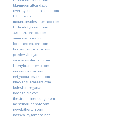
bluemoongiftcards.com
rivercitysteampunkexpo.com
kchoops.net
mountainsideskateshop.com
kirtlandcitytavern.com
301nutritionspot.com
ammos-stores.com
loceanecreations.com
birdsongridgefarm.com
joiedevivblog.com
valera-amsterdam.com
libertybrandhemp.com
norwoodinnwi.com
neighboursmarket.com
blackanguscareers.com
bolesfororegon.com
bodega-ole.com
thestreamlinerlounge.com
mestrinorubanofc.com
novelatherton.com
nassvalleygardens.net