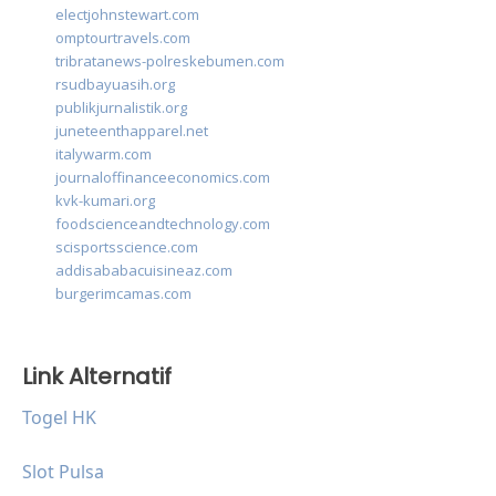
electjohnstewart.com
omptourtravels.com
tribratanews-polreskebumen.com
rsudbayuasih.org
publikjurnalistik.org
juneteenthapparel.net
italywarm.com
journaloffinanceeconomics.com
kvk-kumari.org
foodscienceandtechnology.com
scisportsscience.com
addisababacuisineaz.com
burgerimcamas.com
Link Alternatif
Togel HK
Slot Pulsa