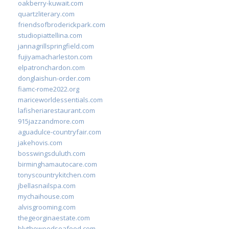
oakberry-kuwait.com
quartzliterary.com
friendsofbroderickpark.com
studiopiattellina.com
jannagrillspringfield.com
fujiyamacharleston.com
elpatronchardon.com
donglaishun-order.com
fiamc-rome2022.org
mariceworldessentials.com
lafisheriarestaurant.com
915jazzandmore.com
aguadulce-countryfair.com
jakehovis.com
bosswingsduluth.com
birminghamautocare.com
tonyscountrykitchen.com
jbellasnailspa.com
mychaihouse.com
alvisgrooming.com
thegeorginaestate.com
blythewoodseafood.com