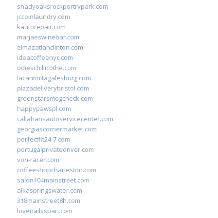
shadyoaksrockportrvpark.com
jccoinlaundry.com
kautorepair.com
marjaeswinebar.com
elmazatlanclinton.com
ideacoffeenyc.com
odieschillicothe.com
lacantinitagalesburg.com
pizzadeliverybristol.com
greenstarsmogcheck.com
happypawspl.com
callahansautoservicecenter.com
georgiascornermarket.com
perfectfit24-7.com
portugalprivatedriver.com
von-racer.com
coffeeshopcharleston.com
salon104mainstreet.com
alkaspringswater.com
318mainstreet8h.com
lovenailsspari.com