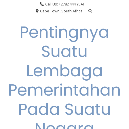
Skip
Call Us: +2782 444 YEAH
to
Cape Town, South Africa
content
Pentingnya
Suatu
Lembaga
Pemerintahan
Pada Suatu
Negara