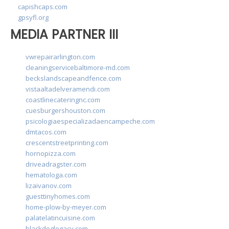
capishcaps.com
gpsyfl.org
MEDIA PARTNER III
vwrepairarlington.com
cleaningservicebaltimore-md.com
beckslandscapeandfence.com
vistaaltadelveramendi.com
coastlinecateringnc.com
cuesburgershouston.com
psicologiaespecializadaencampeche.com
dmtacos.com
crescentstreetprinting.com
hornopizza.com
driveadragster.com
hematologa.com
lizaivanov.com
guesttinyhomes.com
home-plow-by-meyer.com
palatelatincuisine.com
blackdoglegacy.com