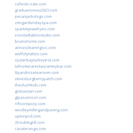
cafecito-satx.com
graduacionviu2023.com
pecanjackstogo.com
zengardendayspa.com
sparklejewelryinc.com
ironcladtattoostudio.com
bruinshome.com
annascleaningsvc.com
wolfcitytattoo.com
oysterbayturkeytrot.com
lafronterarestauranteybar.com
lilyandrosetearoom.com
olivesburgberrypatch.com
theslushkids.com
giobastian.com
glpascensori.com
rifloorepoxy.com
woolleymillingandpaving.com
uptonpvd.com
2troublegrill.com
casateranga.com