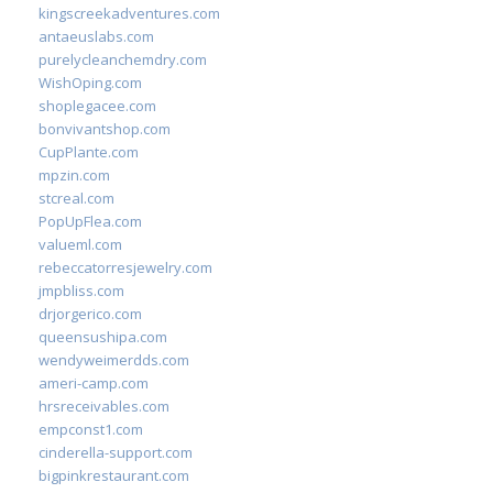
kingscreekadventures.com
antaeuslabs.com
purelycleanchemdry.com
WishOping.com
shoplegacee.com
bonvivantshop.com
CupPlante.com
mpzin.com
stcreal.com
PopUpFlea.com
valueml.com
rebeccatorresjewelry.com
jmpbliss.com
drjorgerico.com
queensushipa.com
wendyweimerdds.com
ameri-camp.com
hrsreceivables.com
empconst1.com
cinderella-support.com
bigpinkrestaurant.com