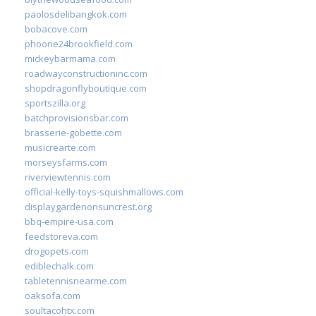
paolosdelibangkok.com
bobacove.com
phoone24brookfield.com
mickeybarmama.com
roadwayconstructioninc.com
shopdragonflyboutique.com
sportszilla.org
batchprovisionsbar.com
brasserie-gobette.com
musicrearte.com
morseysfarms.com
riverviewtennis.com
official-kelly-toys-squishmallows.com
displaygardenonsuncrest.org
bbq-empire-usa.com
feedstoreva.com
drogopets.com
ediblechalk.com
tabletennisnearme.com
oaksofa.com
soultacohtx.com