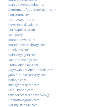
bancodevenezuelaen.com
bettermoodfoodcorporation.com
hingstonnt.com
chooseagender.com
hoverboardssale.com
alaskapolitics.com
stsmp.org
manoelneves.com
mandelaeffectlibrary.com
roselynns.com
balanceyoganj.com
salesforceblogs.com
TrainGames365.com
BaytownEvaCationRentals.com
JabalpurCakeDelivery.com
halobjd.com
intelligenceqatar.com
PikaPikaApp.com
takecareofbusinessdfw.org
HamadaOfJapan.com
VersifyLifestyle.com