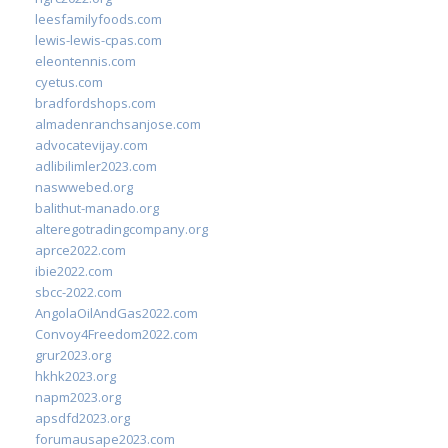
leesfamilyfoods.com
lewis-lewis-cpas.com
eleontennis.com
cyetus.com
bradfordshops.com
almadenranchsanjose.com
advocatevijay.com
adlibilimler2023.com
naswwebed.org
balithut-manado.org
alteregotradingcompany.org
aprce2022.com
ibie2022.com
sbcc-2022.com
AngolaOilAndGas2022.com
Convoy4Freedom2022.com
grur2023.org
hkhk2023.org
napm2023.org
apsdfd2023.org
forumausape2023.com