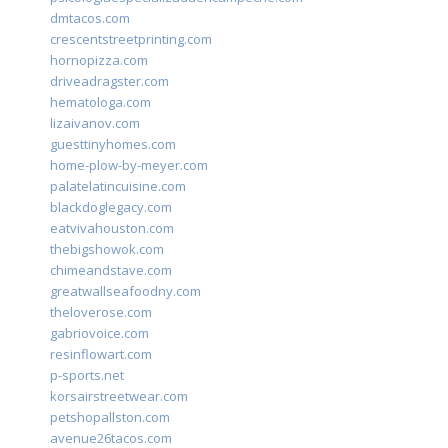
dmtacos.com
crescentstreetprinting.com
hornopizza.com
driveadragster.com
hematologa.com
lizaivanov.com
guesttinyhomes.com
home-plow-by-meyer.com
palatelatincuisine.com
blackdoglegacy.com
eatvivahouston.com
thebigshowok.com
chimeandstave.com
greatwallseafoodny.com
theloverose.com
gabriovoice.com
resinflowart.com
p-sports.net
korsairstreetwear.com
petshopallston.com
avenue26tacos.com