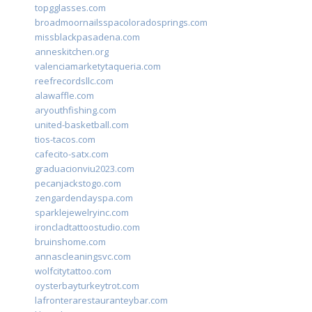
topgglasses.com
broadmoornailsspacoloradosprings.com
missblackpasadena.com
anneskitchen.org
valenciamarketytaqueria.com
reefrecordsllc.com
alawaffle.com
aryouthfishing.com
united-basketball.com
tios-tacos.com
cafecito-satx.com
graduacionviu2023.com
pecanjackstogo.com
zengardendayspa.com
sparklejewelryinc.com
ironcladtattoostudio.com
bruinshome.com
annascleaningsvc.com
wolfcitytattoo.com
oysterbayturkeytrot.com
lafronterarestauranteybar.com