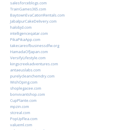
salesforceblogs.com
TrainGames365.com
BaytownEvaCationRentals.com
JabalpurCakeDelivery.com
halobjd.com
intelligenceqatar.com
PikaPikaApp.com
takecareofbusinessdfw.org
HamadaOfJapan.com
VersifyLifestyle.com
kingscreekadventures.com
antaeuslabs.com
purelycleanchemdry.com
WishOping.com
shoplegacee.com
bonvivantshop.com
CupPlante.com
mpzin.com
stcreal.com
PopUpFlea.com
valueml.com