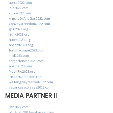
aprce2022.com
ibie2022.com
sbcc-2022.com
AngolaOilAndGas2022.com
Convoy4Freedom2022.com
grur2023.org
hkhk2023.org
napm2023.org
apsdfd2023.org
forumausape2023.com
imkl2023.com
careerfaircsd2023.com
apsth2023.com
MedItRio2023.org
lcicon2023boston.com
waitangidayfestival2022.com
vacancesscolaires2022.com
MEDIA PARTNER II
isth2022.com
p2b2pabi2023-makassar.com