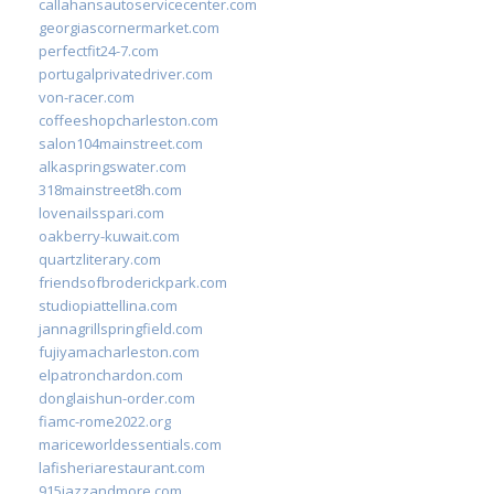
callahansautoservicecenter.com
georgiascornermarket.com
perfectfit24-7.com
portugalprivatedriver.com
von-racer.com
coffeeshopcharleston.com
salon104mainstreet.com
alkaspringswater.com
318mainstreet8h.com
lovenailsspari.com
oakberry-kuwait.com
quartzliterary.com
friendsofbroderickpark.com
studiopiattellina.com
jannagrillspringfield.com
fujiyamacharleston.com
elpatronchardon.com
donglaishun-order.com
fiamc-rome2022.org
mariceworldessentials.com
lafisheriarestaurant.com
915jazzandmore.com