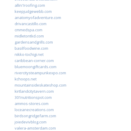
allin1roofing.com
keepjudgewebb.com
anatomyofadventure.com
drivancastillo.com
cmmedspa.com
midletontkd.com
gardensandgrills.com
basilfoodwine.com
nikko-tochigi.net
caribbean-corner.com
bluemoongiftcards.com
rivercitysteampunkexpo.com
kchoops.net
mountainsideskateshop.com
kirtlandcitytavern.com
301nutritionspot.com
ammos-stores.com
loceanecreations.com
birdsongridgefarm.com
joiedevivblog.com
valera-amsterdam.com