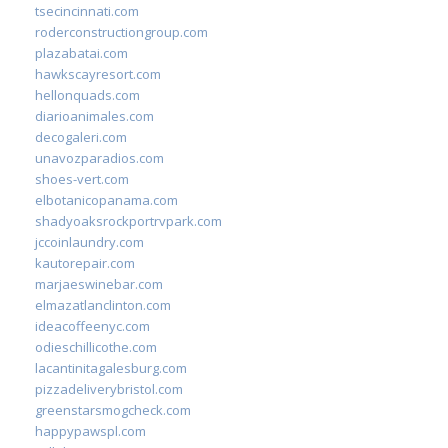
tsecincinnati.com
roderconstructiongroup.com
plazabatai.com
hawkscayresort.com
hellonquads.com
diarioanimales.com
decogaleri.com
unavozparadios.com
shoes-vert.com
elbotanicopanama.com
shadyoaksrockportrvpark.com
jccoinlaundry.com
kautorepair.com
marjaeswinebar.com
elmazatlanclinton.com
ideacoffeenyc.com
odieschillicothe.com
lacantinitagalesburg.com
pizzadeliverybristol.com
greenstarsmogcheck.com
happypawspl.com