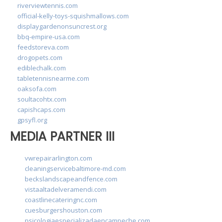
riverviewtennis.com
official-kelly-toys-squishmallows.com
displaygardenonsuncrest.org
bbq-empire-usa.com
feedstoreva.com
drogopets.com
ediblechalk.com
tabletennisnearme.com
oaksofa.com
soultacohtx.com
capishcaps.com
gpsyfl.org
MEDIA PARTNER III
vwrepairarlington.com
cleaningservicebaltimore-md.com
beckslandscapeandfence.com
vistaaltadelveramendi.com
coastlinecateringnc.com
cuesburgershouston.com
psicologiaespecializadaencampeche.com