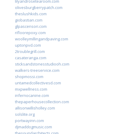
lilyandrosetearoom.com
olivesburgberrypatch.com
theslushkids.com
giobastian.com
glpascensori.com
rifloorepoxy.com
woolleymillingandpaving.com
uptonpvd.com
2troublegrill.com
casateranga.com
sticksandstonesstudiooh.com
walkers-treeservice.com
shopmossi.com
untamedcollectivesd.com
mxpwellness.com
infernocanine.com
thepaperhousecollection.com
allisonwillisholley.com
solslite.org
portwayinn.com
djmaddogmusic.com
thesoundarchitects.com