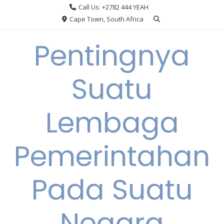
Skip
Call Us: +2782 444 YEAH
to
Cape Town, South Africa
content
Pentingnya
Suatu
Lembaga
Pemerintahan
Pada Suatu
Negara