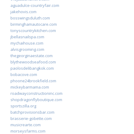
aguadulce-countryfair.com
jakehovis.com
bosswingsduluth.com
birminghamautocare.com
tonyscountrykitchen.com
jbellasnailspa.com
mychaihouse.com
alvisgrooming.com
thegeorginaestate.com
blythewoodseafood.com
paolosdelibangkok.com
bobacove.com
phoone24brookfield.com
mickeybarmama.com
roadwayconstructioninc.com
shopdragonflyboutique.com
sportszilla.org
batchprovisionsbar.com
brasserie-gobette.com
musicrearte.com
morseysfarms.com