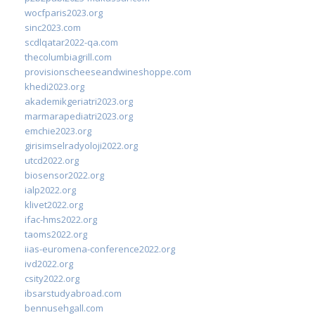
wocfparis2023.org
sinc2023.com
scdlqatar2022-qa.com
thecolumbiagrill.com
provisionscheeseandwineshoppe.com
khedi2023.org
akademikgeriatri2023.org
marmarapediatri2023.org
emchie2023.org
girisimselradyoloji2022.org
utcd2022.org
biosensor2022.org
ialp2022.org
klivet2022.org
ifac-hms2022.org
taoms2022.org
iias-euromena-conference2022.org
ivd2022.org
csity2022.org
ibsarstudyabroad.com
bennusehgall.com