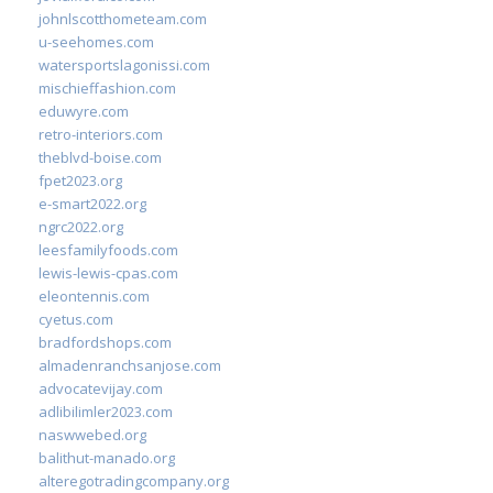
johnlscotthometeam.com
u-seehomes.com
watersportslagonissi.com
mischieffashion.com
eduwyre.com
retro-interiors.com
theblvd-boise.com
fpet2023.org
e-smart2022.org
ngrc2022.org
leesfamilyfoods.com
lewis-lewis-cpas.com
eleontennis.com
cyetus.com
bradfordshops.com
almadenranchsanjose.com
advocatevijay.com
adlibilimler2023.com
naswwebed.org
balithut-manado.org
alteregotradingcompany.org