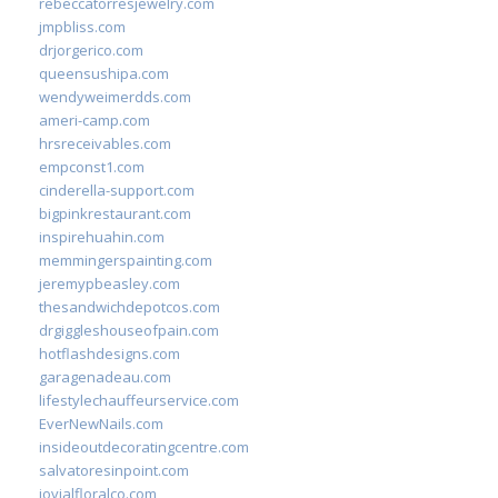
rebeccatorresjewelry.com
jmpbliss.com
drjorgerico.com
queensushipa.com
wendyweimerdds.com
ameri-camp.com
hrsreceivables.com
empconst1.com
cinderella-support.com
bigpinkrestaurant.com
inspirehuahin.com
memmingerspainting.com
jeremypbeasley.com
thesandwichdepotcos.com
drgiggleshouseofpain.com
hotflashdesigns.com
garagenadeau.com
lifestylechauffeurservice.com
EverNewNails.com
insideoutdecoratingcentre.com
salvatoresinpoint.com
jovialfloralco.com