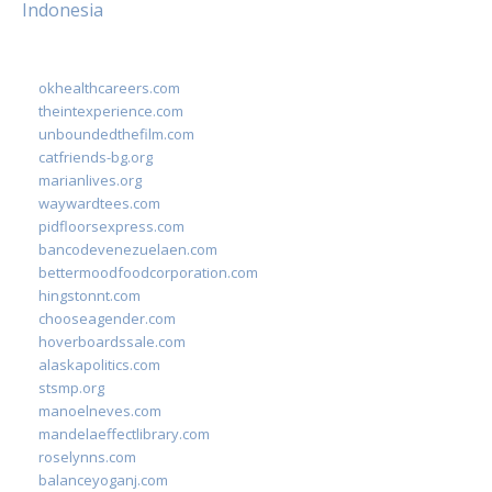
Indonesia
okhealthcareers.com
theintexperience.com
unboundedthefilm.com
catfriends-bg.org
marianlives.org
waywardtees.com
pidfloorsexpress.com
bancodevenezuelaen.com
bettermoodfoodcorporation.com
hingstonnt.com
chooseagender.com
hoverboardssale.com
alaskapolitics.com
stsmp.org
manoelneves.com
mandelaeffectlibrary.com
roselynns.com
balanceyoganj.com