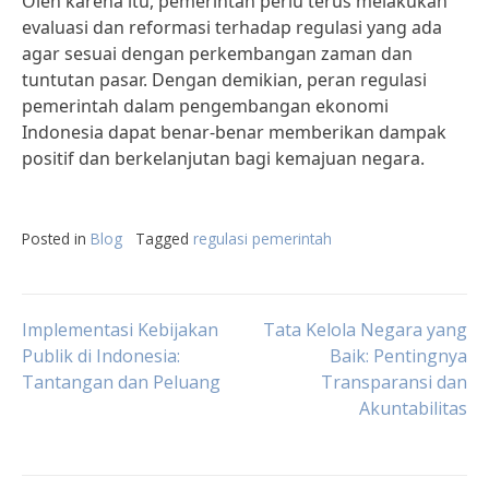
Oleh karena itu, pemerintah perlu terus melakukan
evaluasi dan reformasi terhadap regulasi yang ada
agar sesuai dengan perkembangan zaman dan
tuntutan pasar. Dengan demikian, peran regulasi
pemerintah dalam pengembangan ekonomi
Indonesia dapat benar-benar memberikan dampak
positif dan berkelanjutan bagi kemajuan negara.
Posted in
Blog
Tagged
regulasi pemerintah
Post
Implementasi Kebijakan
Tata Kelola Negara yang
Publik di Indonesia:
Baik: Pentingnya
Tantangan dan Peluang
Transparansi dan
navigation
Akuntabilitas