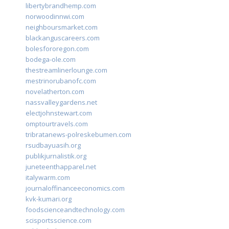
libertybrandhemp.com
norwoodinnwi.com
neighboursmarket.com
blackanguscareers.com
bolesfororegon.com
bodega-ole.com
thestreamlinerlounge.com
mestrinorubanofc.com
novelatherton.com
nassvalleygardens.net
electjohnstewart.com
omptourtravels.com
tribratanews-polreskebumen.com
rsudbayuasih.org
publikjurnalistik.org
juneteenthapparel.net
italywarm.com
journaloffinanceeconomics.com
kvk-kumari.org
foodscienceandtechnology.com
scisportsscience.com