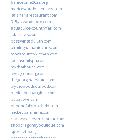
fiamc-rome2022.org
mariceworldessentials.com
lafisheriarestaurant.com
915jazzandmore.com
aguadulce-countryfair.com
jakehovis.com
bosswingsduluth.com
birminghamautocare.com
tonyscountrykitchen.com
jbellasnailspa.com
mychaihouse.com
alvisgrooming.com
thegeorginaestate.com
blythewoodseafood.com
paolosdelibangkok.com
bobacove.com
phoone24brookfield.com
mickeybarmama.com
roadwayconstructioninc.com
shopdragonflyboutique.com
sportszilla.org
batchprovisionsbar.com