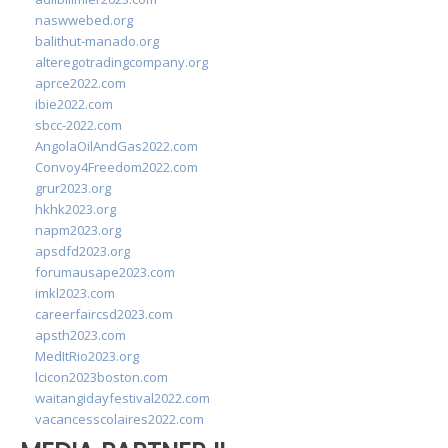
naswwebed.org
balithut-manado.org
alteregotradingcompany.org
aprce2022.com
ibie2022.com
sbcc-2022.com
AngolaOilAndGas2022.com
Convoy4Freedom2022.com
grur2023.org
hkhk2023.org
napm2023.org
apsdfd2023.org
forumausape2023.com
imkl2023.com
careerfaircsd2023.com
apsth2023.com
MedItRio2023.org
lcicon2023boston.com
waitangidayfestival2022.com
vacancesscolaires2022.com