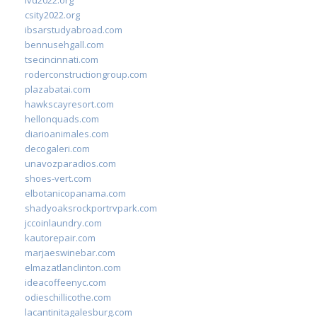
csity2022.org
ibsarstudyabroad.com
bennusehgall.com
tsecincinnati.com
roderconstructiongroup.com
plazabatai.com
hawkscayresort.com
hellonquads.com
diarioanimales.com
decogaleri.com
unavozparadios.com
shoes-vert.com
elbotanicopanama.com
shadyoaksrockportrvpark.com
jccoinlaundry.com
kautorepair.com
marjaeswinebar.com
elmazatlanclinton.com
ideacoffeenyc.com
odieschillicothe.com
lacantinitagalesburg.com