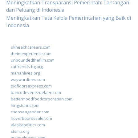
Meningkatkan Transparansi Pemerintah: Tantangan
dan Peluang di Indonesia
Meningkatkan Tata Kelola Pemerintahan yang Baik di
Indonesia
okhealthcareers.com
theintexperience.com
unboundedthefilm.com
catfriends-bg.org
marianlives.org
waywardtees.com
pidfloorsexpress.com
bancodevenezuelaen.com
bettermoodfoodcorporation.com
hingstonnt.com
chooseagender.com
hoverboardssale.com
alaskapolitics.com
stsmp.org
manoelneves.com