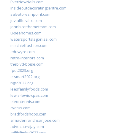
EverNewNails.com
insideoutdecoratingcentre.com
salvatoresinpoint.com
jovialfloralco.com
johnlscotthometeam.com
u-seehomes.com
watersportslagonissi.com
mischieffashion.com
eduwyre.com
retro-interiors.com
theblvd-boise.com
fpet2023.org
e-smart2022.org
ngrc2022.org
leesfamilyfoods.com
lewis-lewis-cpas.com
eleontennis.com
cyetus.com
bradfordshops.com
almadenranchsanjose.com
advocatevijay.com
adlibilimler2023.com