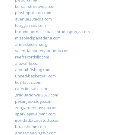
p-sports.net
korsairstreetwear.com
petshopallston.com
avenue26tacos.com
topgglasses.com
broadmoornailsspacoloradosprings.com
missblackpasadena.com
anneskitchen.org
valenciamarketytaqueria.com
reefrecordsllc.com
alawaffle.com
aryouthfishing.com
united-basketball.com
tios-tacos.com
cafecito-satx.com
graduacionviu2023.com
pecanjackstogo.com
zengardendayspa.com
sparklejewelryinc.com
ironcladtattoostudio.com
bruinshome.com
annascleaningsvc.com