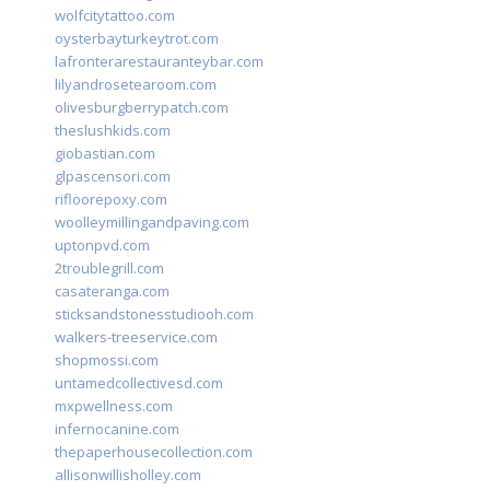
wolfcitytattoo.com
oysterbayturkeytrot.com
lafronterarestauranteybar.com
lilyandrosetearoom.com
olivesburgberrypatch.com
theslushkids.com
giobastian.com
glpascensori.com
rifloorepoxy.com
woolleymillingandpaving.com
uptonpvd.com
2troublegrill.com
casateranga.com
sticksandstonesstudiooh.com
walkers-treeservice.com
shopmossi.com
untamedcollectivesd.com
mxpwellness.com
infernocanine.com
thepaperhousecollection.com
allisonwillisholley.com