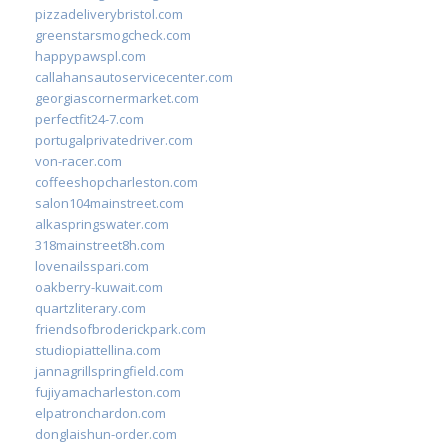
pizzadeliverybristol.com
greenstarsmogcheck.com
happypawspl.com
callahansautoservicecenter.com
georgiascornermarket.com
perfectfit24-7.com
portugalprivatedriver.com
von-racer.com
coffeeshopcharleston.com
salon104mainstreet.com
alkaspringswater.com
318mainstreet8h.com
lovenailsspari.com
oakberry-kuwait.com
quartzliterary.com
friendsofbroderickpark.com
studiopiattellina.com
jannagrillspringfield.com
fujiyamacharleston.com
elpatronchardon.com
donglaishun-order.com