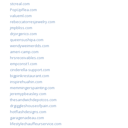
stcreal.com
PopUpFlea.com
valueml.com
rebeccatorresjewelry.com
jmpbliss.com
drjorgerico.com
queensushipa.com
wendyweimerdds.com
ameri-camp.com
hrsreceivables.com
empconst1.com
cinderella-support.com
bigpinkrestaurant.com
inspirehuahin.com
memmingerspainting.com
jeremypbeasley.com
thesandwichdepotcos.com
drgiggleshouseofpain.com
hotflashdesigns.com
garagenadeau.com
lifestylechauffeurservice.com