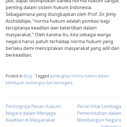
Jadi, dapat disimpulkan bahwa norma hukum sangat
penting dalam sistem hukum Indonesia.
Sebagaimana yang diungkapkan oleh Prof. Dr. Jimly
Asshiddiqie, “norma hukum adalah pondasi bagi
terciptanya keadilan dan ketertiban dalam
masyarakat.” Oleh karena itu, kita sebagai warga
negara harus patuh terhadap norma hukum yang
berlaku demi menciptakan masyarakat yang adil dan
berkeadilan.
Posted in
Blog
Tagged
pentingnya norma hukum dalam
kehidupan berbangsa dan bernegara
Post
Pentingnya Peran Hukum
Peran Vital Lembaga
Negara dalam Menjaga
Pemerintahan dalam
Keadilan di Masyarakat
Membangun Negara
navigation
Indonesia