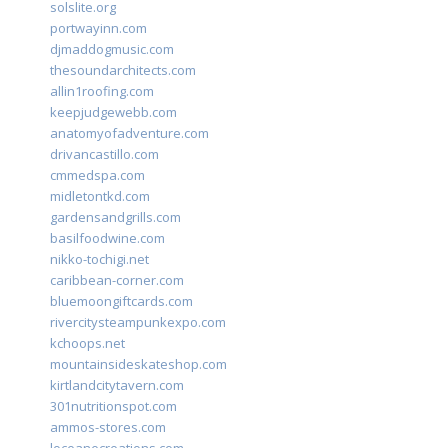
solslite.org
portwayinn.com
djmaddogmusic.com
thesoundarchitects.com
allin1roofing.com
keepjudgewebb.com
anatomyofadventure.com
drivancastillo.com
cmmedspa.com
midletontkd.com
gardensandgrills.com
basilfoodwine.com
nikko-tochigi.net
caribbean-corner.com
bluemoongiftcards.com
rivercitysteampunkexpo.com
kchoops.net
mountainsideskateshop.com
kirtlandcitytavern.com
301nutritionspot.com
ammos-stores.com