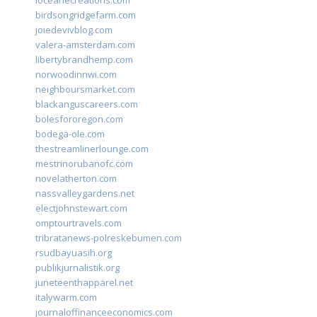
loceanecreations.com
birdsongridgefarm.com
joiedevivblog.com
valera-amsterdam.com
libertybrandhemp.com
norwoodinnwi.com
neighboursmarket.com
blackanguscareers.com
bolesfororegon.com
bodega-ole.com
thestreamlinerlounge.com
mestrinorubanofc.com
novelatherton.com
nassvalleygardens.net
electjohnstewart.com
omptourtravels.com
tribratanews-polreskebumen.com
rsudbayuasih.org
publikjurnalistik.org
juneteenthapparel.net
italywarm.com
journaloffinanceeconomics.com