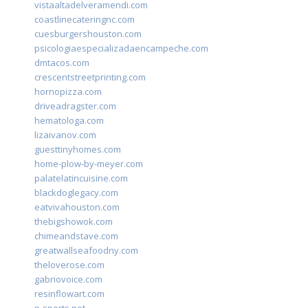
vistaaltadelveramendi.com
coastlinecateringnc.com
cuesburgershouston.com
psicologiaespecializadaencampeche.com
dmtacos.com
crescentstreetprinting.com
hornopizza.com
driveadragster.com
hematologa.com
lizaivanov.com
guesttinyhomes.com
home-plow-by-meyer.com
palatelatincuisine.com
blackdoglegacy.com
eatvivahouston.com
thebigshowok.com
chimeandstave.com
greatwallseafoodny.com
theloverose.com
gabriovoice.com
resinflowart.com