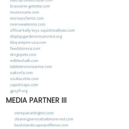
brasserie-gobette.com
musicrearte.com
morseysfarms.com
riverviewtennis.com
official-kelly-toys-squishmallows.com
displaygardenonsuncrest.org
bbq-empire-usa.com
feedstoreva.com
drogopets.com
ediblechalk.com
tabletennisnearme.com
oaksofa.com
soultacohtx.com
capishcaps.com
gpsyfl.org
MEDIA PARTNER III
vwrepairarlington.com
cleaningservicebaltimore-md.com
beckslandscapeandfence.com