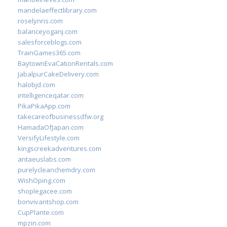
mandelaeffectlibrary.com
roselynns.com
balanceyoganj.com
salesforceblogs.com
TrainGames365.com
BaytownEvaCationRentals.com
JabalpurCakeDelivery.com
halobjd.com
intelligenceqatar.com
PikaPikaApp.com
takecareofbusinessdfw.org
HamadaOfJapan.com
VersifyLifestyle.com
kingscreekadventures.com
antaeuslabs.com
purelycleanchemdry.com
WishOping.com
shoplegacee.com
bonvivantshop.com
CupPlante.com
mpzin.com