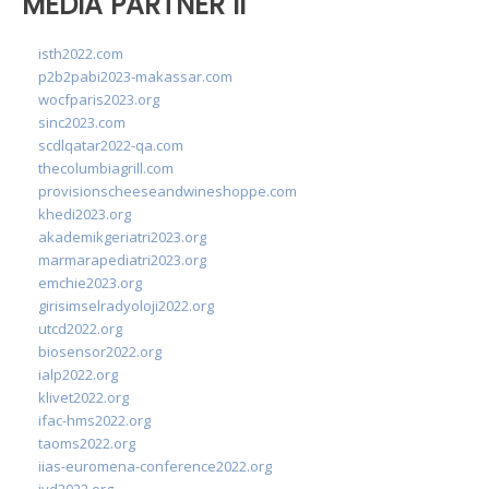
MEDIA PARTNER II
isth2022.com
p2b2pabi2023-makassar.com
wocfparis2023.org
sinc2023.com
scdlqatar2022-qa.com
thecolumbiagrill.com
provisionscheeseandwineshoppe.com
khedi2023.org
akademikgeriatri2023.org
marmarapediatri2023.org
emchie2023.org
girisimselradyoloji2022.org
utcd2022.org
biosensor2022.org
ialp2022.org
klivet2022.org
ifac-hms2022.org
taoms2022.org
iias-euromena-conference2022.org
ivd2022.org