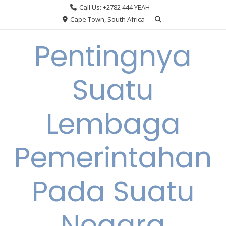
Skip
Call Us: +2782 444 YEAH
to
Cape Town, South Africa
content
Pentingnya
Suatu
Lembaga
Pemerintahan
Pada Suatu
Negara