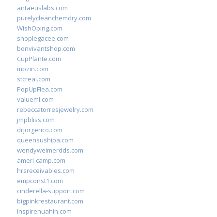
antaeuslabs.com
purelycleanchemdry.com
WishOping.com
shoplegacee.com
bonvivantshop.com
CupPlante.com
mpzin.com
stcreal.com
PopUpFlea.com
valueml.com
rebeccatorresjewelry.com
jmpbliss.com
drjorgerico.com
queensushipa.com
wendyweimerdds.com
ameri-camp.com
hrsreceivables.com
empconst1.com
cinderella-support.com
bigpinkrestaurant.com
inspirehuahin.com