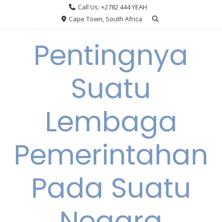
Skip
Call Us: +2782 444 YEAH
to
Cape Town, South Africa
content
Pentingnya
Suatu
Lembaga
Pemerintahan
Pada Suatu
Negara