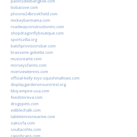
paolosdelibangkok.com
bobacove.com
phoone24brookfield.com
mickeybarmama.com
roadwayconstructioninc.com
shopdragonflyboutique.com
sportszilla.org
batchprovisionsbar.com
brasserie-gobette.com
musicrearte.com
morseysfarms.com
riverviewtennis.com
official-kelly-toys-squishmallows.com
displaygardenonsuncrest.org
bbq-empire-usa.com
feedstoreva.com
drogopets.com
ediblechalk.com
tabletennisnearme.com
oaksofa.com
soultacohtx.com
capishcaps.com