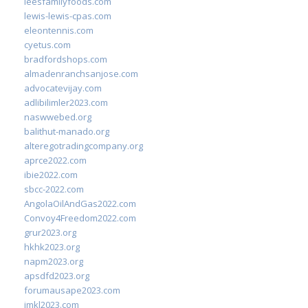
leesfamilyfoods.com
lewis-lewis-cpas.com
eleontennis.com
cyetus.com
bradfordshops.com
almadenranchsanjose.com
advocatevijay.com
adlibilimler2023.com
naswwebed.org
balithut-manado.org
alteregotradingcompany.org
aprce2022.com
ibie2022.com
sbcc-2022.com
AngolaOilAndGas2022.com
Convoy4Freedom2022.com
grur2023.org
hkhk2023.org
napm2023.org
apsdfd2023.org
forumausape2023.com
imkl2023.com