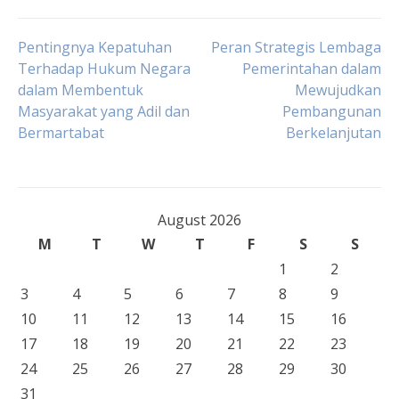
Post
Pentingnya Kepatuhan
Peran Strategis Lembaga
Terhadap Hukum Negara
Pemerintahan dalam
dalam Membentuk
Mewujudkan
navigation
Masyarakat yang Adil dan
Pembangunan
Bermartabat
Berkelanjutan
August 2026
M
T
W
T
F
S
S
1
2
3
4
5
6
7
8
9
10
11
12
13
14
15
16
17
18
19
20
21
22
23
24
25
26
27
28
29
30
31