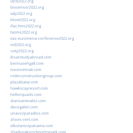
utcd2022.org
biosensor2022.org
ialp2022.org
klivet2022.org
ifac-hms2022.org
taoms2022.org
iias-euromena-conference2022.org
ivd2022.org
csity2022.org
ibsarstudyabroad.com
bennusehgall.com
tsecincinnati.com
roderconstructiongroup.com
plazabatai.com
hawkscayresort.com
hellonquads.com
diarioanimales.com
decogaleri.com
unavozparadios.com
shoes-vert.com
elbotanicopanama.com
shadyoaksrockportrvpark.com