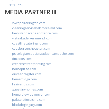
gpsyfl.org
MEDIA PARTNER III
vwrepairarlington.com
cleaningservicebaltimore-md.com
beckslandscapeandfence.com
vistaaltadelveramendi.com
coastlinecateringnc.com
cuesburgershouston.com
psicologiaespecializadaencampeche.com
dmtacos.com
crescentstreetprinting.com
hornopizza.com
driveadragster.com
hematologa.com
lizaivanov.com
guesttinyhomes.com
home-plow-by-meyer.com
palatelatincuisine.com
blackdoglegacy.com