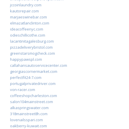
jccoinlaundry.com
kautorepair.com
marjaeswinebar.com
elmazatlanclinton.com
ideacoffeenyc.com
odieschillicothe.com
lacantinitagalesburg.com
pizzadeliverybristol.com
greenstarsmogcheck.com
happypawspl.com
callahansautoservicecenter.com
georgiascornermarket.com
perfectfit24-7.com
portugalprivatedriver.com
von-racer.com
coffeeshopcharleston.com
salon104mainstreet.com
alkaspringswater.com
318mainstreet8h.com
lovenailsspari.com
oakberry-kuwait.com