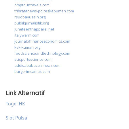
omptourtravels.com
tribratanews-polreskebumen.com
rsudbayuasih.org
publikjurnalistik.org
juneteenthapparel.net
italywarm.com
journaloffinanceeconomics.com
kvk-kumari.org
foodscienceandtechnology.com
scisportsscience.com
addisababacuisineaz.com
burgerimcamas.com
Link Alternatif
Togel HK
Slot Pulsa