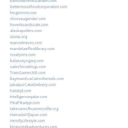
bancodevenezuelaen.com
bettermoodfoodcorporation.com
hingstonnt.com
chooseagender.com
hoverboardssale.com
alaskapolitics.com
stsmp.org
manoelneves.com
mandelaeffectlibrary.com
roselynns.com
balanceyoganj.com
salesforceblogs.com
TrainGames365.com
BaytownEvaCationRentals.com
JabalpurCakeDelivery.com
halobjd.com
intelligenceqatar.com
PikaPikaApp.com
takecareofbusinessdfw.org
HamadaOfJapan.com
VersifyLifestyle.com
kingscreekadventures.com