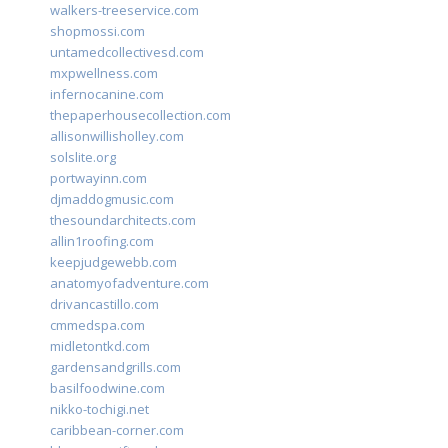
walkers-treeservice.com
shopmossi.com
untamedcollectivesd.com
mxpwellness.com
infernocanine.com
thepaperhousecollection.com
allisonwillisholley.com
solslite.org
portwayinn.com
djmaddogmusic.com
thesoundarchitects.com
allin1roofing.com
keepjudgewebb.com
anatomyofadventure.com
drivancastillo.com
cmmedspa.com
midletontkd.com
gardensandgrills.com
basilfoodwine.com
nikko-tochigi.net
caribbean-corner.com