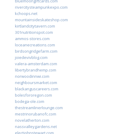
bluemoongiftcards.com
rivercitysteampunkexpo.com
kchoops.net
mountainsideskateshop.com
kirtlandcitytavern.com
301nutritionspot.com
ammos-stores.com
loceanecreations.com
birdsongridgefarm.com
joiedevivblog.com
valera-amsterdam.com
libertybrandhemp.com
norwoodinnwi.com
neighboursmarket.com
blackanguscareers.com
bolesfororegon.com
bodega-ole.com
thestreamlinerlounge.com
mestrinorubanofc.com
novelatherton.com
nassvalleygardens.net
electjohnstewart.com