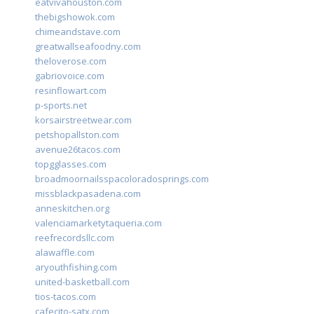
eatvivahouston.com
thebigshowok.com
chimeandstave.com
greatwallseafoodny.com
theloverose.com
gabriovoice.com
resinflowart.com
p-sports.net
korsairstreetwear.com
petshopallston.com
avenue26tacos.com
topgglasses.com
broadmoornailsspacoloradosprings.com
missblackpasadena.com
anneskitchen.org
valenciamarketytaqueria.com
reefrecordsllc.com
alawaffle.com
aryouthfishing.com
united-basketball.com
tios-tacos.com
cafecito-satx.com