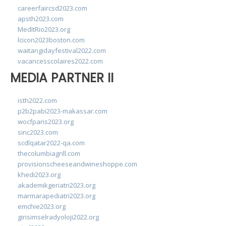
careerfaircsd2023.com
apsth2023.com
MedItRio2023.org
lcicon2023boston.com
waitangidayfestival2022.com
vacancesscolaires2022.com
MEDIA PARTNER II
isth2022.com
p2b2pabi2023-makassar.com
wocfparis2023.org
sinc2023.com
scdlqatar2022-qa.com
thecolumbiagrill.com
provisionscheeseandwineshoppe.com
khedi2023.org
akademikgeriatri2023.org
marmarapediatri2023.org
emchie2023.org
girisimselradyoloji2022.org