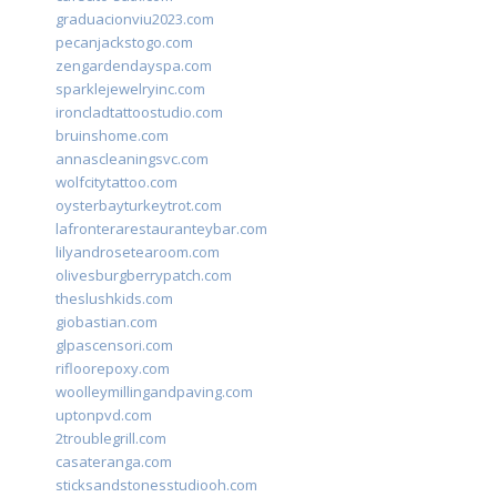
graduacionviu2023.com
pecanjackstogo.com
zengardendayspa.com
sparklejewelryinc.com
ironcladtattoostudio.com
bruinshome.com
annascleaningsvc.com
wolfcitytattoo.com
oysterbayturkeytrot.com
lafronterarestauranteybar.com
lilyandrosetearoom.com
olivesburgberrypatch.com
theslushkids.com
giobastian.com
glpascensori.com
rifloorepoxy.com
woolleymillingandpaving.com
uptonpvd.com
2troublegrill.com
casateranga.com
sticksandstonesstudiooh.com