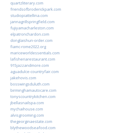
quartzliterary.com
friendsofbroderickpark.com
studiopiattellina.com
jannagrillspringfield.com
fujiyamacharleston.com
elpatronchardon.com
donglaishun-order.com
fiamc-rome2022.org
mariceworldessentials.com
lafisheriarestaurant.com
915jazzandmore.com
aguadulce-countryfair.com
jakehovis.com
bosswingsduluth.com
birminghamautocare.com
tonyscountrykitchen.com
jbellasnailspa.com
mychaihouse.com
alvisgrooming.com
thegeorginaestate.com
blythewoodseafood.com