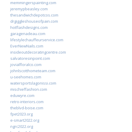
memmingerspainting.com
jeremypbeasley.com
thesandwichdepotcos.com
drgiggleshouseofpain.com
hotflashdesigns.com
garagenadeau.com
lifestylechauffeurservice.com
EverNewNails.com
insideoutdecoratingcentre.com
salvatoresinpoint.com
jovialfloralco.com
johnlscotthometeam.com
u-seehomes.com
watersportslagonissi.com
mischieffashion.com
eduwyre.com
retro-interiors.com
theblvd-boise.com
fpet2023.org
e-smart2022.org
ngrc2022.org