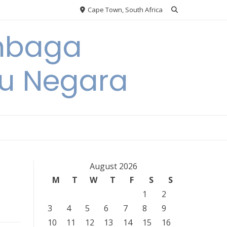
Cape Town, South Africa
embaga
u Negara
August 2026
M
T
W
T
F
S
S
1
2
3
4
5
6
7
8
9
10
11
12
13
14
15
16