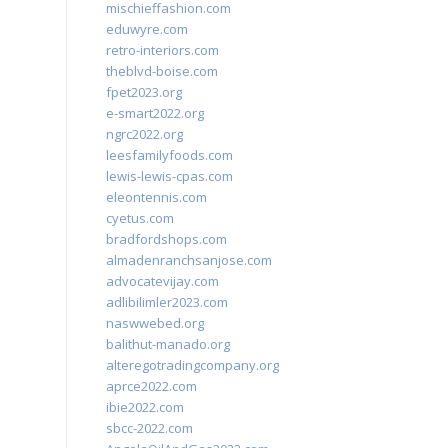
mischieffashion.com
eduwyre.com
retro-interiors.com
theblvd-boise.com
fpet2023.org
e-smart2022.org
ngrc2022.org
leesfamilyfoods.com
lewis-lewis-cpas.com
eleontennis.com
cyetus.com
bradfordshops.com
almadenranchsanjose.com
advocatevijay.com
adlibilimler2023.com
naswwebed.org
balithut-manado.org
alteregotradingcompany.org
aprce2022.com
ibie2022.com
sbcc-2022.com