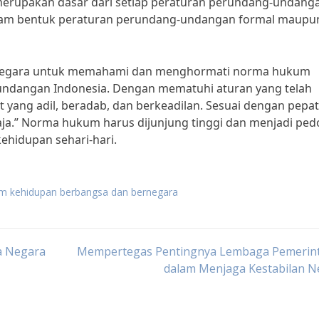
merupakan dasar dari setiap peraturan perundang-undang
dalam bentuk peraturan perundang-undangan formal maupu
a negara untuk memahami dan menghormati norma hukum
undangan Indonesia. Dengan mematuhi aturan yang telah
t yang adil, beradab, dan berkeadilan. Sesuai dengan pepa
 raja.” Norma hukum harus dijunjung tinggi dan menjadi p
kehidupan sehari-hari.
m kehidupan berbangsa dan bernegara
a Negara
Mempertegas Pentingnya Lembaga Pemerin
dalam Menjaga Kestabilan N