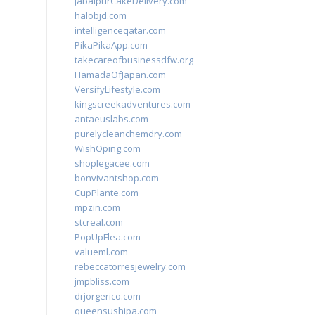
JabalpurCakeDelivery.com
halobjd.com
intelligenceqatar.com
PikaPikaApp.com
takecareofbusinessdfw.org
HamadaOfJapan.com
VersifyLifestyle.com
kingscreekadventures.com
antaeuslabs.com
purelycleanchemdry.com
WishOping.com
shoplegacee.com
bonvivantshop.com
CupPlante.com
mpzin.com
stcreal.com
PopUpFlea.com
valueml.com
rebeccatorresjewelry.com
jmpbliss.com
drjorgerico.com
queensushipa.com