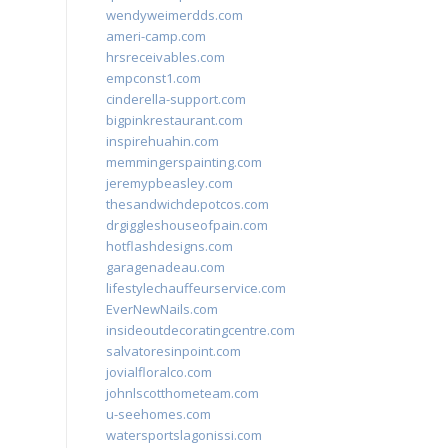
wendyweimerdds.com
ameri-camp.com
hrsreceivables.com
empconst1.com
cinderella-support.com
bigpinkrestaurant.com
inspirehuahin.com
memmingerspainting.com
jeremypbeasley.com
thesandwichdepotcos.com
drgiggleshouseofpain.com
hotflashdesigns.com
garagenadeau.com
lifestylechauffeurservice.com
EverNewNails.com
insideoutdecoratingcentre.com
salvatoresinpoint.com
jovialfloralco.com
johnlscotthometeam.com
u-seehomes.com
watersportslagonissi.com