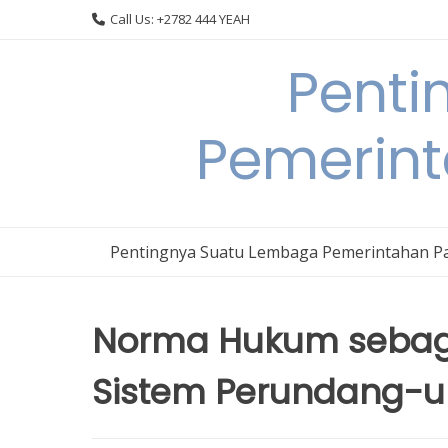
Skip
Call Us: +2782 444 YEAH
to
content
Penti
Pemerin
Pentingnya Suatu Lembaga Pemerintahan P
Norma Hukum sebaga
Sistem Perundang-u