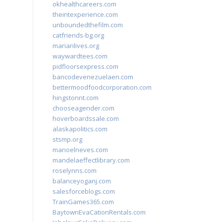
okhealthcareers.com
theintexperience.com
unboundedthefilm.com
catfriends-bg.org
marianlives.org
waywardtees.com
pidfloorsexpress.com
bancodevenezuelaen.com
bettermoodfoodcorporation.com
hingstonnt.com
chooseagender.com
hoverboardssale.com
alaskapolitics.com
stsmp.org
manoelneves.com
mandelaeffectlibrary.com
roselynns.com
balanceyoganj.com
salesforceblogs.com
TrainGames365.com
BaytownEvaCationRentals.com