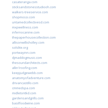
casateranga.com
sticksandstonesstudiooh.com
walkers-treeservice.com
shopmossi.com
untamedcollectivesd.com
mxpwellness.com
infernocanine.com
thepaperhousecollection.com
allisonwillisholley.com
solslite.org
portwayinn.com
djmaddogmusic.com
thesoundarchitects.com
allin1roofing.com
keepjudgewebb.com
anatomyofadventure.com
drivancastillo.com
cmmedspa.com
midletontkd.com
gardensandgrills.com
basilfoodwine.com