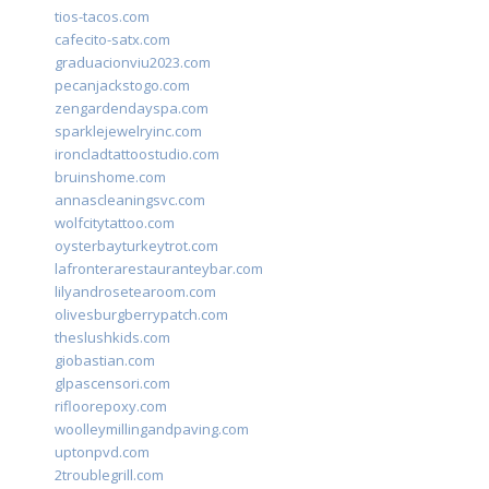
tios-tacos.com
cafecito-satx.com
graduacionviu2023.com
pecanjackstogo.com
zengardendayspa.com
sparklejewelryinc.com
ironcladtattoostudio.com
bruinshome.com
annascleaningsvc.com
wolfcitytattoo.com
oysterbayturkeytrot.com
lafronterarestauranteybar.com
lilyandrosetearoom.com
olivesburgberrypatch.com
theslushkids.com
giobastian.com
glpascensori.com
rifloorepoxy.com
woolleymillingandpaving.com
uptonpvd.com
2troublegrill.com