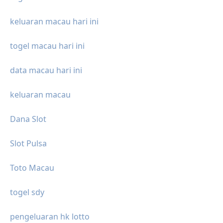
keluaran macau hari ini
togel macau hari ini
data macau hari ini
keluaran macau
Dana Slot
Slot Pulsa
Toto Macau
togel sdy
pengeluaran hk lotto