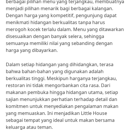
berbagai pilihan menu yang terjangkau, membuatnya
menjadi pilihan menarik bagi berbagai kalangan.
Dengan harga yang kompetitif, pengunjung dapat
menikmati hidangan berkualitas tanpa harus
merogoh kocek terlalu dalam. Menu yang ditawarkan
disesuaikan dengan banyak selera, sehingga
semuanya memiliki nilai yang sebanding dengan
harga yang dibayarkan.
Dalam setiap hidangan yang dihidangkan, terasa
bahwa bahan-bahan yang digunakan adalah
berkualitas tinggi. Meskipun harganya terjangkau,
restoran ini tidak mengorbankan cita rasa. Dari
makanan pembuka hingga hidangan utama, setiap
sajian menunjukkan perhatian terhadap detail dan
komitmen untuk menyediakan pengalaman makan
yang memuaskan. Ini menjadikan Little House
sebagai tempat yang ideal untuk makan bersama
keluarga atau teman.