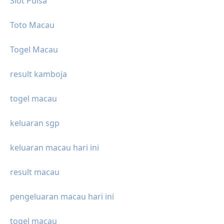
Slot Pulsa
Toto Macau
Togel Macau
result kamboja
togel macau
keluaran sgp
keluaran macau hari ini
result macau
pengeluaran macau hari ini
togel macau