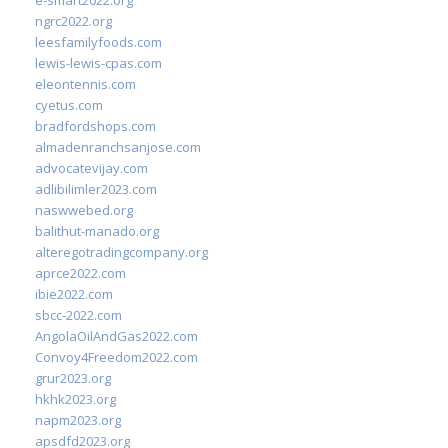
e-smart2022.org
ngrc2022.org
leesfamilyfoods.com
lewis-lewis-cpas.com
eleontennis.com
cyetus.com
bradfordshops.com
almadenranchsanjose.com
advocatevijay.com
adlibilimler2023.com
naswwebed.org
balithut-manado.org
alteregotradingcompany.org
aprce2022.com
ibie2022.com
sbcc-2022.com
AngolaOilAndGas2022.com
Convoy4Freedom2022.com
grur2023.org
hkhk2023.org
napm2023.org
apsdfd2023.org