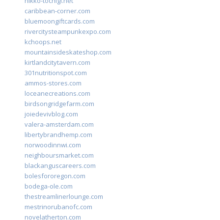
nikko-tochigi.net
caribbean-corner.com
bluemoongiftcards.com
rivercitysteampunkexpo.com
kchoops.net
mountainsideskateshop.com
kirtlandcitytavern.com
301nutritionspot.com
ammos-stores.com
loceanecreations.com
birdsongridgefarm.com
joiedevivblog.com
valera-amsterdam.com
libertybrandhemp.com
norwoodinnwi.com
neighboursmarket.com
blackanguscareers.com
bolesfororegon.com
bodega-ole.com
thestreamlinerlounge.com
mestrinorubanofc.com
novelatherton.com