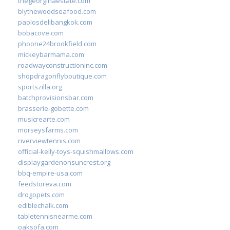
thegeorginaestate.com
blythewoodseafood.com
paolosdelibangkok.com
bobacove.com
phoone24brookfield.com
mickeybarmama.com
roadwayconstructioninc.com
shopdragonflyboutique.com
sportszilla.org
batchprovisionsbar.com
brasserie-gobette.com
musicrearte.com
morseysfarms.com
riverviewtennis.com
official-kelly-toys-squishmallows.com
displaygardenonsuncrest.org
bbq-empire-usa.com
feedstoreva.com
drogopets.com
ediblechalk.com
tabletennisnearme.com
oaksofa.com