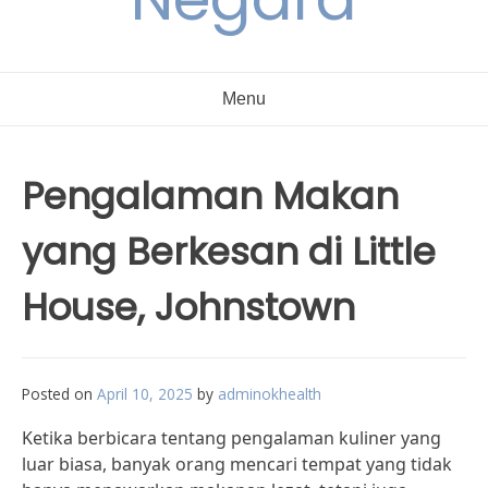
Menu
Pengalaman Makan
yang Berkesan di Little
House, Johnstown
Posted on
April 10, 2025
by
adminokhealth
Ketika berbicara tentang pengalaman kuliner yang
luar biasa, banyak orang mencari tempat yang tidak