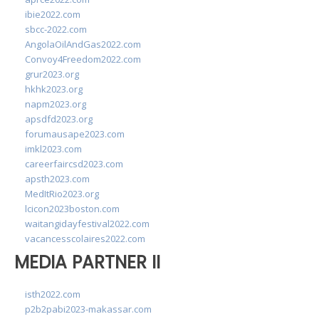
ibie2022.com
sbcc-2022.com
AngolaOilAndGas2022.com
Convoy4Freedom2022.com
grur2023.org
hkhk2023.org
napm2023.org
apsdfd2023.org
forumausape2023.com
imkl2023.com
careerfaircsd2023.com
apsth2023.com
MedItRio2023.org
lcicon2023boston.com
waitangidayfestival2022.com
vacancesscolaires2022.com
MEDIA PARTNER II
isth2022.com
p2b2pabi2023-makassar.com