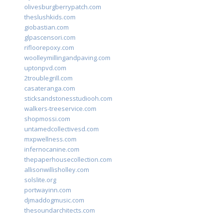
olivesburgberrypatch.com
theslushkids.com
giobastian.com
glpascensori.com
rifloorepoxy.com
woolleymillingandpaving.com
uptonpvd.com
2troublegrill.com
casateranga.com
sticksandstonesstudiooh.com
walkers-treeservice.com
shopmossi.com
untamedcollectivesd.com
mxpwellness.com
infernocanine.com
thepaperhousecollection.com
allisonwillisholley.com
solslite.org
portwayinn.com
djmaddogmusic.com
thesoundarchitects.com