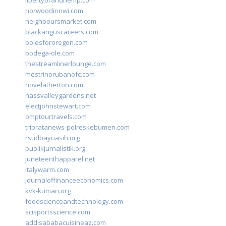
libertybrandhemp.com
norwoodinnwi.com
neighboursmarket.com
blackanguscareers.com
bolesfororegon.com
bodega-ole.com
thestreamlinerlounge.com
mestrinorubanofc.com
novelatherton.com
nassvalleygardens.net
electjohnstewart.com
omptourtravels.com
tribratanews-polreskebumen.com
rsudbayuasih.org
publikjurnalistik.org
juneteenthapparel.net
italywarm.com
journaloffinanceeconomics.com
kvk-kumari.org
foodscienceandtechnology.com
scisportsscience.com
addisababacuisineaz.com