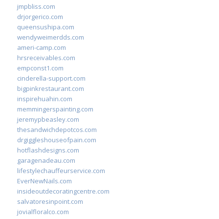
jmpbliss.com
drjorgerico.com
queensushipa.com
wendyweimerdds.com
ameri-camp.com
hrsreceivables.com
empconst1.com
cinderella-support.com
bigpinkrestaurant.com
inspirehuahin.com
memmingerspainting.com
jeremypbeasley.com
thesandwichdepotcos.com
drgiggleshouseofpain.com
hotflashdesigns.com
garagenadeau.com
lifestylechauffeurservice.com
EverNewNails.com
insideoutdecoratingcentre.com
salvatoresinpoint.com
jovialfloralco.com