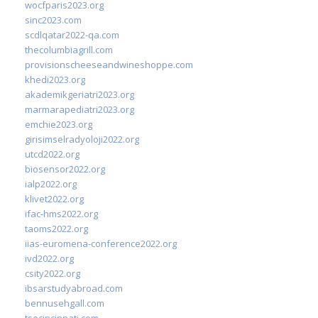
wocfparis2023.org
sinc2023.com
scdlqatar2022-qa.com
thecolumbiagrill.com
provisionscheeseandwineshoppe.com
khedi2023.org
akademikgeriatri2023.org
marmarapediatri2023.org
emchie2023.org
girisimselradyoloji2022.org
utcd2022.org
biosensor2022.org
ialp2022.org
klivet2022.org
ifac-hms2022.org
taoms2022.org
iias-euromena-conference2022.org
ivd2022.org
csity2022.org
ibsarstudyabroad.com
bennusehgall.com
tsecincinnati.com