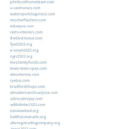
johnlscotthometeam.com
u-seehomes.com
watersportslagonissi.com
mischieffashion.com
eduwyre.com
retro-interiors.com
theblvd-boise.com
fpet2023.org
e-smart2022.org
ngrc2022.org
leesfamilyfoods.com
lewis-lewis-cpas.com
eleontennis.com
cyetus.com
bradfordshops.com
almadenranchsanjose.com
advocatevijay.com
adlibilimler2023.com
naswwebed.org
balithut-manado.org
alteregotradingcompany.org
aprce2022.com