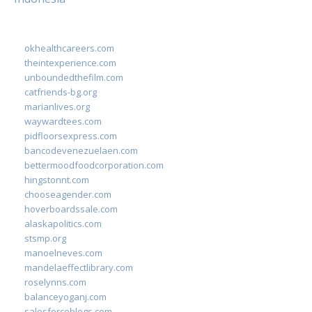
okhealthcareers.com
theintexperience.com
unboundedthefilm.com
catfriends-bg.org
marianlives.org
waywardtees.com
pidfloorsexpress.com
bancodevenezuelaen.com
bettermoodfoodcorporation.com
hingstonnt.com
chooseagender.com
hoverboardssale.com
alaskapolitics.com
stsmp.org
manoelneves.com
mandelaeffectlibrary.com
roselynns.com
balanceyoganj.com
salesforceblogs.com