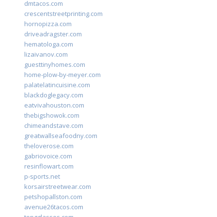
dmtacos.com
crescentstreetprinting.com
hornopizza.com
driveadragster.com
hematologa.com
lizaivanov.com
guesttinyhomes.com
home-plow-by-meyer.com
palatelatincuisine.com
blackdoglegacy.com
eatvivahouston.com
thebigshowok.com
chimeandstave.com
greatwallseafoodny.com
theloverose.com
gabriovoice.com
resinflowart.com
p-sports.net
korsairstreetwear.com
petshopallston.com
avenue26tacos.com