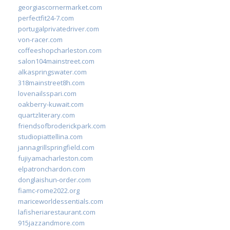
georgiascornermarket.com
perfectfit24-7.com
portugalprivatedriver.com
von-racer.com
coffeeshopcharleston.com
salon104mainstreet.com
alkaspringswater.com
318mainstreet8h.com
lovenailsspari.com
oakberry-kuwait.com
quartzliterary.com
friendsofbroderickpark.com
studiopiattellina.com
jannagrillspringfield.com
fujiyamacharleston.com
elpatronchardon.com
donglaishun-order.com
fiamc-rome2022.org
mariceworldessentials.com
lafisheriarestaurant.com
915jazzandmore.com