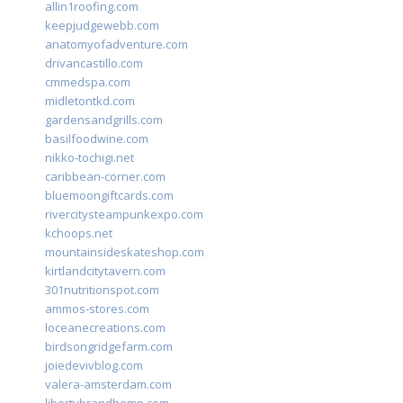
allin1roofing.com
keepjudgewebb.com
anatomyofadventure.com
drivancastillo.com
cmmedspa.com
midletontkd.com
gardensandgrills.com
basilfoodwine.com
nikko-tochigi.net
caribbean-corner.com
bluemoongiftcards.com
rivercitysteampunkexpo.com
kchoops.net
mountainsideskateshop.com
kirtlandcitytavern.com
301nutritionspot.com
ammos-stores.com
loceanecreations.com
birdsongridgefarm.com
joiedevivblog.com
valera-amsterdam.com