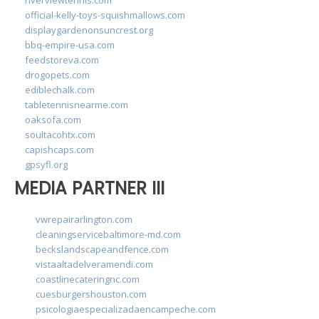
official-kelly-toys-squishmallows.com
displaygardenonsuncrest.org
bbq-empire-usa.com
feedstoreva.com
drogopets.com
ediblechalk.com
tabletennisnearme.com
oaksofa.com
soultacohtx.com
capishcaps.com
gpsyfl.org
MEDIA PARTNER III
vwrepairarlington.com
cleaningservicebaltimore-md.com
beckslandscapeandfence.com
vistaaltadelveramendi.com
coastlinecateringnc.com
cuesburgershouston.com
psicologiaespecializadaencampeche.com