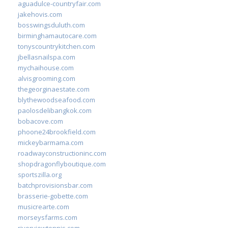
aguadulce-countryfair.com
jakehovis.com
bosswingsduluth.com
birminghamautocare.com
tonyscountrykitchen.com
jbellasnailspa.com
mychaihouse.com
alvisgrooming.com
thegeorginaestate.com
blythewoodseafood.com
paolosdelibangkok.com
bobacove.com
phoone24brookfield.com
mickeybarmama.com
roadwayconstructioninc.com
shopdragonflyboutique.com
sportszilla.org
batchprovisionsbar.com
brasserie-gobette.com
musicrearte.com
morseysfarms.com
riverviewtennis.com