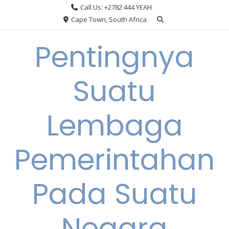
Skip
Call Us: +2782 444 YEAH
to
Cape Town, South Africa
content
Pentingnya
Suatu
Lembaga
Pemerintahan
Pada Suatu
Negara