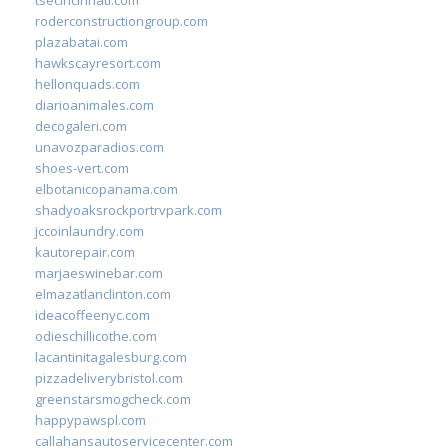
roderconstructiongroup.com
plazabatai.com
hawkscayresort.com
hellonquads.com
diarioanimales.com
decogaleri.com
unavozparadios.com
shoes-vert.com
elbotanicopanama.com
shadyoaksrockportrvpark.com
jccoinlaundry.com
kautorepair.com
marjaeswinebar.com
elmazatlanclinton.com
ideacoffeenyc.com
odieschillicothe.com
lacantinitagalesburg.com
pizzadeliverybristol.com
greenstarsmogcheck.com
happypawspl.com
callahansautoservicecenter.com