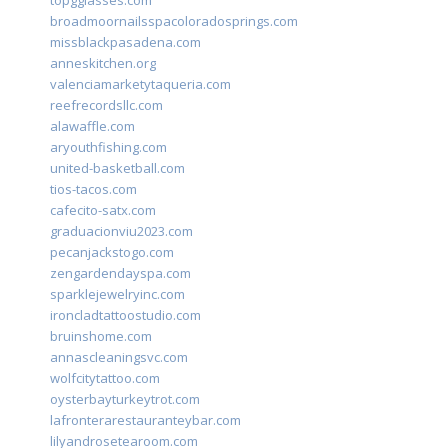
topgglasses.com
broadmoornailsspacoloradosprings.com
missblackpasadena.com
anneskitchen.org
valenciamarketytaqueria.com
reefrecordsllc.com
alawaffle.com
aryouthfishing.com
united-basketball.com
tios-tacos.com
cafecito-satx.com
graduacionviu2023.com
pecanjackstogo.com
zengardendayspa.com
sparklejewelryinc.com
ironcladtattoostudio.com
bruinshome.com
annascleaningsvc.com
wolfcitytattoo.com
oysterbayturkeytrot.com
lafronterarestauranteybar.com
lilyandrosetearoom.com