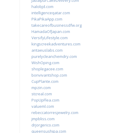
JabalpurCakeDelivery.com
halobjd.com
intelligenceqatar.com
PikaPikaApp.com
takecareofbusinessdfw.org
HamadaOfJapan.com
VersifyLifestyle.com
kingscreekadventures.com
antaeuslabs.com
purelycleanchemdry.com
WishOping.com
shoplegacee.com
bonvivantshop.com
CupPlante.com
mpzin.com
stcreal.com
PopUpFlea.com
valueml.com
rebeccatorresjewelry.com
jmpbliss.com
drjorgerico.com
queensushipa.com