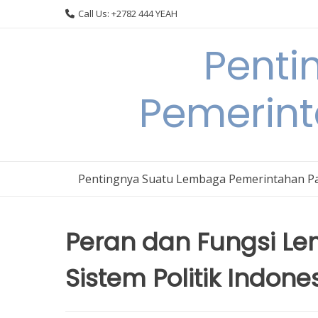
Skip
Call Us: +2782 444 YEAH
to
content
Penti
Pemerin
Pentingnya Suatu Lembaga Pemerintahan P
Peran dan Fungsi L
Sistem Politik Indone