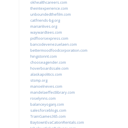
okhealthcareers.com
theintexperience.com
unboundedthefilm.com
catfriends-bg.org
marianlives.org
waywardtees.com
pidfloorsexpress.com
bancodevenezuelaen.com
bettermoodfoodcorporation.com
hingstonnt.com
chooseagender.com
hoverboardssale.com
alaskapolitics.com
stsmp.org
manoelneves.com
mandelaeffectlibrary.com
roselynns.com
balanceyoganj.com
salesforceblogs.com
TrainGames365.com
BaytownEvaCationRentals.com