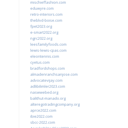
mischieffashion.com
eduwyre.com
retro-interiors.com
theblvd-boise.com
fpet2023.org
e-smart2022.org
ngrc2022.org
leesfamilyfoods.com
lewis-lewis-cpas.com
eleontennis.com
cyetus.com
bradfordshops.com
almadenranchsanjose.com
advocatevijay.com
adlibilimler2023.com
naswwebed.org
balithut-manado.org
alteregotradingcompany.org
aprce2022.com
ibie2022.com
sbcc-2022.com