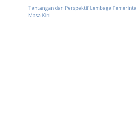
Post
Tantangan dan Perspektif Lembaga Pemerint
Masa Kini
navigation