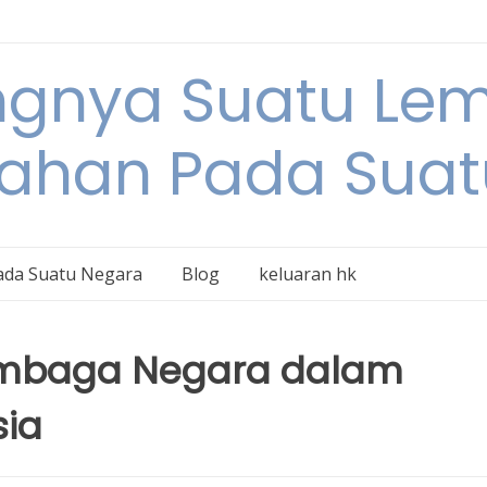
ngnya Suatu L
tahan Pada Suat
ada Suatu Negara
Blog
keluaran hk
embaga Negara dalam
sia