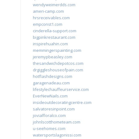
wendyweimerdds.com
ameri-camp.com
hrsreceivables.com
empconst1.com
cinderella-support.com
bigpinkrestaurant.com
inspirehuahin.com
memmingerspainting.com
jeremypbeasley.com
thesandwichdepotcos.com
drgiggleshouseofpain.com
hotflashdesigns.com
garagenadeau.com
lifestylechauffeurservice.com
EverNewNails.com
insideoutdecoratingcentre.com
salvatoresinpoint.com
jovialfloralco.com
johnlscotthometeam.com
u-seehomes.com
watersportslagonissi.com