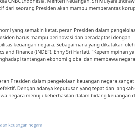
a CNBC Indonesia, Menteri Keuangan, Sri Mulyani Indraw
if dari seorang Presiden akan mampu memberantas korup
nomi yang semakin ketat, peran Presiden dalam pengelola
residen harus mampu berinovasi dan beradaptasi dengan
ilitas keuangan negara. Sebagaimana yang dikatakan oleh
cs and Finance (INDEF), Enny Sri Hartati, “Kepemimpinan y
enghadapi tantangan ekonomi global dan membawa negar
eran Presiden dalam pengelolaan keuangan negara sangat
fektif. Dengan adanya keputusan yang tepat dan langkah
bawa negara menuju keberhasilan dalam bidang keuangan 
laan keuangan negara