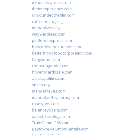
okhealthcareers.com
theintexperience.com
unboundedthefilm.com
catfriends-bg.org
marianlives.org
waywardtees.com
pidfloorsexpress.com
bancodevenezuelaen.com
bettermoodfoodcorporation.com
hingstonnt.com
chooseagender.com
hoverboardssale.com
alaskapolitics.com
stsmp.org
manoelneves.com
mandelaeffectlibrary.com
roselynns.com
balanceyoganj.com
salesforceblogs.com
TrainGames365.com
BaytownEvaCationRentals.com