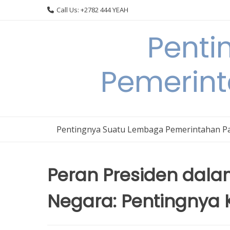
Skip
Call Us: +2782 444 YEAH
to
content
Penti
Pemerin
Pentingnya Suatu Lembaga Pemerintahan P
Peran Presiden dal
Negara: Pentingnya 