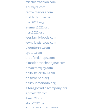
mischieffashion.com
eduwyre.com
retro-interiors.com
theblvd-boise.com
fpet2023.org
e-smart2022.org
ngrc2022.org
leesfamilyfoods.com
lewis-lewis-cpas.com
eleontennis.com
cyetus.com
bradfordshops.com
almadenranchsanjose.com
advocatevijay.com
adlibilimler2023.com
naswwebed.org
balithut-manado.org
alteregotradingcompany.org
aprce2022.com
ibie2022.com
sbcc-2022.com