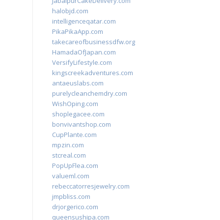
JabalpurCakeDelivery.com
halobjd.com
intelligenceqatar.com
PikaPikaApp.com
takecareofbusinessdfw.org
HamadaOfJapan.com
VersifyLifestyle.com
kingscreekadventures.com
antaeuslabs.com
purelycleanchemdry.com
WishOping.com
shoplegacee.com
bonvivantshop.com
CupPlante.com
mpzin.com
stcreal.com
PopUpFlea.com
valueml.com
rebeccatorresjewelry.com
jmpbliss.com
drjorgerico.com
queensushipa.com