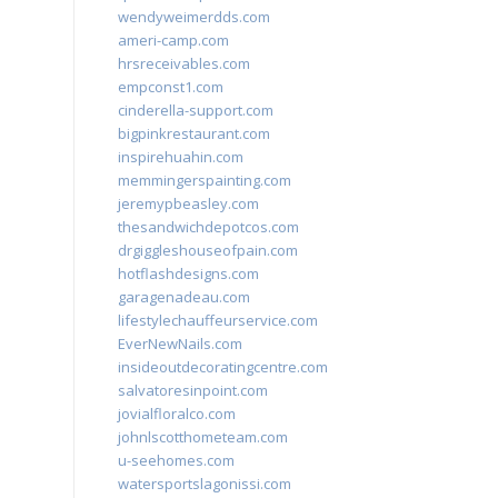
wendyweimerdds.com
ameri-camp.com
hrsreceivables.com
empconst1.com
cinderella-support.com
bigpinkrestaurant.com
inspirehuahin.com
memmingerspainting.com
jeremypbeasley.com
thesandwichdepotcos.com
drgiggleshouseofpain.com
hotflashdesigns.com
garagenadeau.com
lifestylechauffeurservice.com
EverNewNails.com
insideoutdecoratingcentre.com
salvatoresinpoint.com
jovialfloralco.com
johnlscotthometeam.com
u-seehomes.com
watersportslagonissi.com