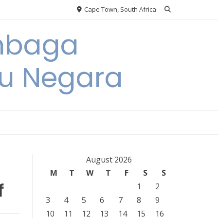
Cape Town, South Africa
embaga
u Negara
August 2026
M
T
W
T
F
S
S
f
1
2
3
4
5
6
7
8
9
10
11
12
13
14
15
16