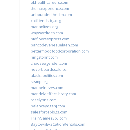
okhealthcareers.com
theintexperience.com
unboundedthefilm.com
catfriends-bg.org
marianlives.org
waywardtees.com
pidfloorsexpress.com
bancodevenezuelaen.com
bettermoodfoodcorporation.com
hingstonnt.com
chooseagender.com
hoverboardssale.com
alaskapolitics.com
stsmp.org
manoelneves.com
mandelaeffectlibrary.com
roselynns.com
balanceyoganj.com
salesforceblogs.com
TrainGames365.com
BaytownEvaCationRentals.com