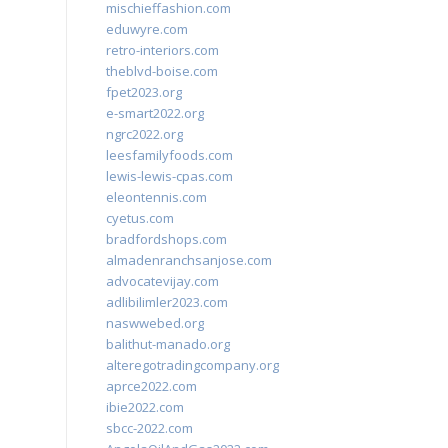
mischieffashion.com
eduwyre.com
retro-interiors.com
theblvd-boise.com
fpet2023.org
e-smart2022.org
ngrc2022.org
leesfamilyfoods.com
lewis-lewis-cpas.com
eleontennis.com
cyetus.com
bradfordshops.com
almadenranchsanjose.com
advocatevijay.com
adlibilimler2023.com
naswwebed.org
balithut-manado.org
alteregotradingcompany.org
aprce2022.com
ibie2022.com
sbcc-2022.com