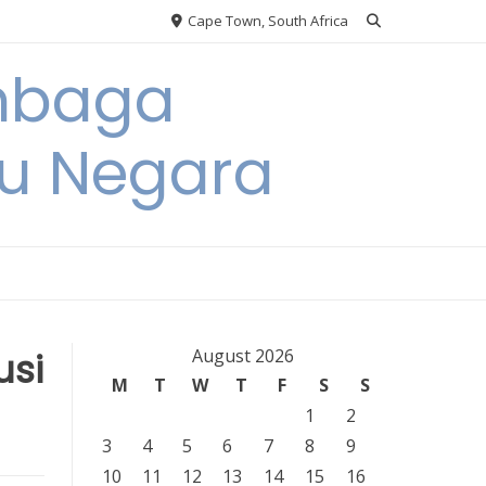
Cape Town, South Africa
embaga
u Negara
usi
August 2026
M
T
W
T
F
S
S
1
2
3
4
5
6
7
8
9
10
11
12
13
14
15
16