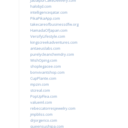
JabalpurCakeDelivery.com
halobjd.com
intelligenceqatar.com
PikaPikaApp.com
takecareofbusinessdfw.org
HamadaOfJapan.com
VersifyLifestyle.com
kingscreekadventures.com
antaeuslabs.com
purelycleanchemdry.com
WishOping.com
shoplegacee.com
bonvivantshop.com
CupPlante.com
mpzin.com
stcreal.com
PopUpFlea.com
valueml.com
rebeccatorresjewelry.com
jmpbliss.com
drjorgerico.com
queensushipa.com