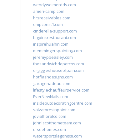
wendyweimerdds.com
ameri-camp.com
hrsreceivables.com
empconst1.com
cinderella-support.com
bigpinkrestaurant.com
inspirehuahin.com
memmingerspainting.com
jeremypbeasley.com
thesandwichdepotcos.com
drgiggleshouseofpain.com
hotflashdesigns.com
garagenadeau.com
lifestylechauffeurservice.com
EverNewNails.com
insideoutdecoratingcentre.com
salvatoresinpoint.com
jovialfloralco.com
johnlscotthometeam.com
u-seehomes.com
watersportslagonissi.com