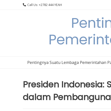
Skip
Call Us: +2782 444 YEAH
to
content
Penti
Pemerin
Pentingnya Suatu Lembaga Pemerintahan P
Presiden Indonesia: S
dalam Pembanguna