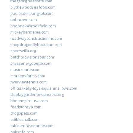
thegeorginaestate.com
blythewoodseafood.com
paolosdelibangkok.com
bobacove.com
phoone24brookfield.com
mickeybarmama.com
roadwayconstructioninc.com
shopdragonflyboutique.com
sportszilla.org
batchprovisionsbar.com
brasserie-gobette.com
musicrearte.com
morseysfarms.com
riverviewtennis.com
official-kelly-toys-squishmallows.com
displaygardenonsuncrest.org
bbq-empire-usa.com
feedstoreva.com
drogopets.com
ediblechalk.com
tabletennisnearme.com
oaksofa.com