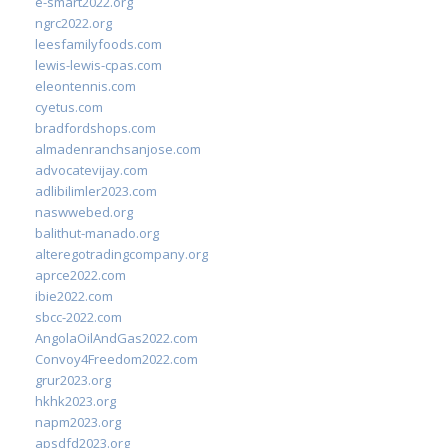
e-smart2022.org
ngrc2022.org
leesfamilyfoods.com
lewis-lewis-cpas.com
eleontennis.com
cyetus.com
bradfordshops.com
almadenranchsanjose.com
advocatevijay.com
adlibilimler2023.com
naswwebed.org
balithut-manado.org
alteregotradingcompany.org
aprce2022.com
ibie2022.com
sbcc-2022.com
AngolaOilAndGas2022.com
Convoy4Freedom2022.com
grur2023.org
hkhk2023.org
napm2023.org
apsdfd2023.org