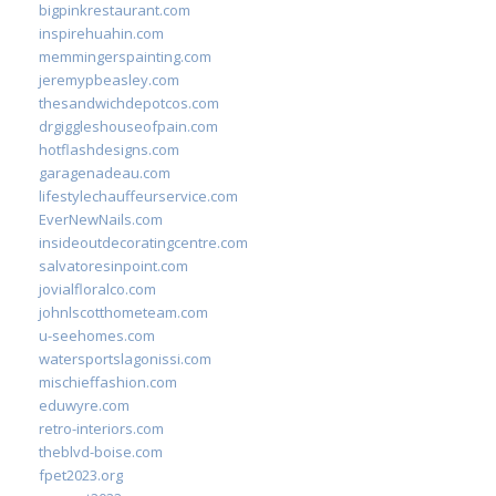
bigpinkrestaurant.com
inspirehuahin.com
memmingerspainting.com
jeremypbeasley.com
thesandwichdepotcos.com
drgiggleshouseofpain.com
hotflashdesigns.com
garagenadeau.com
lifestylechauffeurservice.com
EverNewNails.com
insideoutdecoratingcentre.com
salvatoresinpoint.com
jovialfloralco.com
johnlscotthometeam.com
u-seehomes.com
watersportslagonissi.com
mischieffashion.com
eduwyre.com
retro-interiors.com
theblvd-boise.com
fpet2023.org