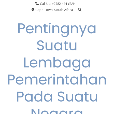
Skip
Call Us: +2782 444 YEAH
to
Cape Town, South Africa
content
Pentingnya
Suatu
Lembaga
Pemerintahan
Pada Suatu
Negara