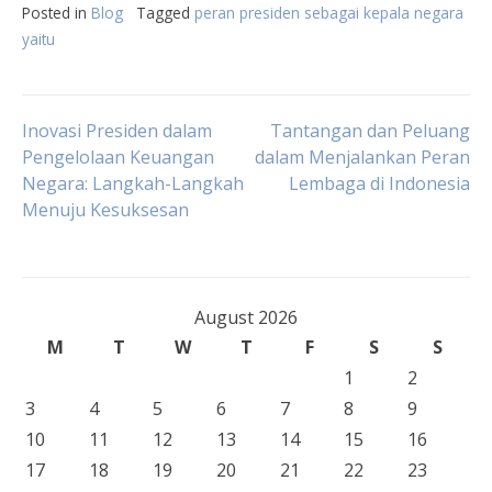
Posted in
Blog
Tagged
peran presiden sebagai kepala negara
yaitu
Post
Inovasi Presiden dalam
Tantangan dan Peluang
Pengelolaan Keuangan
dalam Menjalankan Peran
Negara: Langkah-Langkah
Lembaga di Indonesia
navigation
Menuju Kesuksesan
August 2026
M
T
W
T
F
S
S
1
2
3
4
5
6
7
8
9
10
11
12
13
14
15
16
17
18
19
20
21
22
23