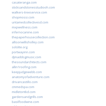
casateranga.com
sticksandstonesstudiooh.com
walkers-treeservice.com
shopmossi.com
untamedcollectivesd.com
mxpwellness.com
infernocanine.com
thepaperhousecollection.com
allisonwillisholley.com
solslite.org
portwayinn.com
djmaddogmusic.com
thesoundarchitects.com
allin1roofing.com
keepjudgewebb.com
anatomyofadventure.com
drivancastillo.com
cmmedspa.com
midletontkd.com
gardensandgrills.com
basilfoodwine.com