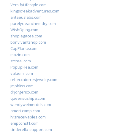
VersifyLifestyle.com
kingscreekadventures.com
antaeuslabs.com
purelycleanchemdry.com
WishOping.com
shoplegacee.com
bonvivantshop.com
CupPlante.com
mpzin.com
stcreal.com
PopUpFlea.com
valueml.com
rebeccatorresjewelry.com
jmpbliss.com
drjorgerico.com
queensushipa.com
wendyweimerdds.com
ameri-camp.com
hrsreceivables.com
empconst1.com
cinderella-support.com