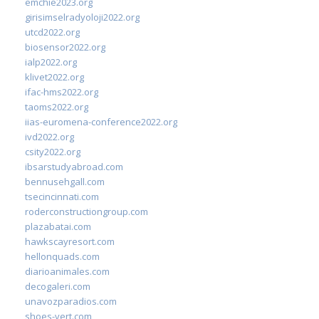
emchie2023.org
girisimselradyoloji2022.org
utcd2022.org
biosensor2022.org
ialp2022.org
klivet2022.org
ifac-hms2022.org
taoms2022.org
iias-euromena-conference2022.org
ivd2022.org
csity2022.org
ibsarstudyabroad.com
bennusehgall.com
tsecincinnati.com
roderconstructiongroup.com
plazabatai.com
hawkscayresort.com
hellonquads.com
diarioanimales.com
decogaleri.com
unavozparadios.com
shoes-vert.com