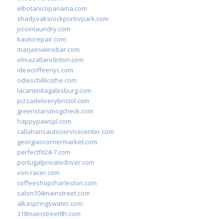
elbotanicopanama.com
shadyoaksrockportrvpark.com
jccoinlaundry.com
kautorepair.com
marjaeswinebar.com
elmazatlanclinton.com
ideacoffeenyc.com
odieschillicothe.com
lacantinitagalesburg.com
pizzadeliverybristol.com
greenstarsmogcheck.com
happypawspl.com
callahansautoservicecenter.com
georgiascornermarket.com
perfectfit24-7.com
portugalprivatedriver.com
von-racer.com
coffeeshopcharleston.com
salon104mainstreet.com
alkaspringswater.com
318mainstreet8h.com