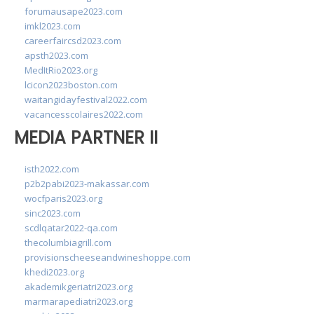
forumausape2023.com
imkl2023.com
careerfaircsd2023.com
apsth2023.com
MedItRio2023.org
lcicon2023boston.com
waitangidayfestival2022.com
vacancesscolaires2022.com
MEDIA PARTNER II
isth2022.com
p2b2pabi2023-makassar.com
wocfparis2023.org
sinc2023.com
scdlqatar2022-qa.com
thecolumbiagrill.com
provisionscheeseandwineshoppe.com
khedi2023.org
akademikgeriatri2023.org
marmarapediatri2023.org