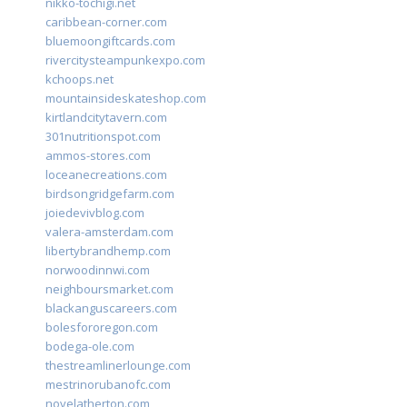
nikko-tochigi.net
caribbean-corner.com
bluemoongiftcards.com
rivercitysteampunkexpo.com
kchoops.net
mountainsideskateshop.com
kirtlandcitytavern.com
301nutritionspot.com
ammos-stores.com
loceanecreations.com
birdsongridgefarm.com
joiedevivblog.com
valera-amsterdam.com
libertybrandhemp.com
norwoodinnwi.com
neighboursmarket.com
blackanguscareers.com
bolesfororegon.com
bodega-ole.com
thestreamlinerlounge.com
mestrinorubanofc.com
novelatherton.com