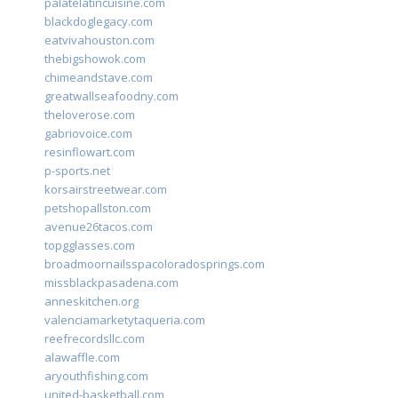
palatelatincuisine.com
blackdoglegacy.com
eatvivahouston.com
thebigshowok.com
chimeandstave.com
greatwallseafoodny.com
theloverose.com
gabriovoice.com
resinflowart.com
p-sports.net
korsairstreetwear.com
petshopallston.com
avenue26tacos.com
topgglasses.com
broadmoornailsspacoloradosprings.com
missblackpasadena.com
anneskitchen.org
valenciamarketytaqueria.com
reefrecordsllc.com
alawaffle.com
aryouthfishing.com
united-basketball.com