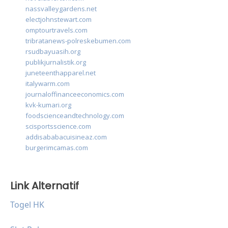
nassvalleygardens.net
electjohnstewart.com
omptourtravels.com
tribratanews-polreskebumen.com
rsudbayuasih.org
publikjurnalistik.org
juneteenthapparel.net
italywarm.com
journaloffinanceeconomics.com
kvk-kumari.org
foodscienceandtechnology.com
scisportsscience.com
addisababacuisineaz.com
burgerimcamas.com
Link Alternatif
Togel HK