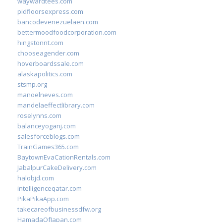
waywardtees.com
pidfloorsexpress.com
bancodevenezuelaen.com
bettermoodfoodcorporation.com
hingstonnt.com
chooseagender.com
hoverboardssale.com
alaskapolitics.com
stsmp.org
manoelneves.com
mandelaeffectlibrary.com
roselynns.com
balanceyoganj.com
salesforceblogs.com
TrainGames365.com
BaytownEvaCationRentals.com
JabalpurCakeDelivery.com
halobjd.com
intelligenceqatar.com
PikaPikaApp.com
takecareofbusinessdfw.org
HamadaOfJapan.com