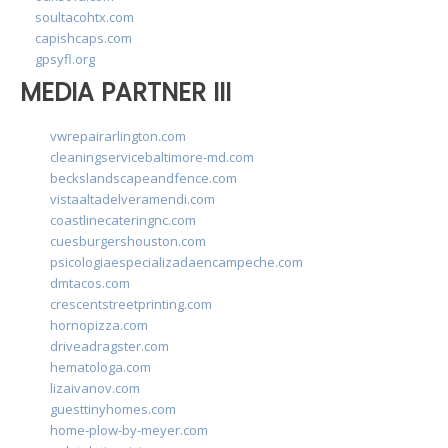
soultacohtx.com
capishcaps.com
gpsyfl.org
MEDIA PARTNER III
vwrepairarlington.com
cleaningservicebaltimore-md.com
beckslandscapeandfence.com
vistaaltadelveramendi.com
coastlinecateringnc.com
cuesburgershouston.com
psicologiaespecializadaencampeche.com
dmtacos.com
crescentstreetprinting.com
hornopizza.com
driveadragster.com
hematologa.com
lizaivanov.com
guesttinyhomes.com
home-plow-by-meyer.com