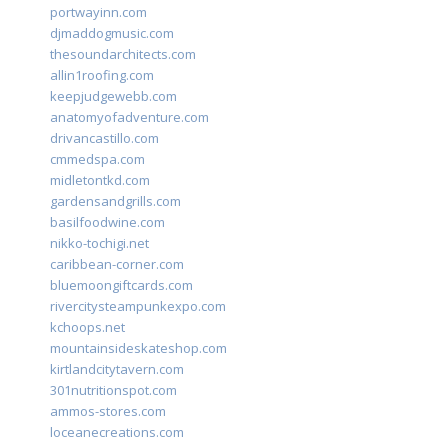
portwayinn.com
djmaddogmusic.com
thesoundarchitects.com
allin1roofing.com
keepjudgewebb.com
anatomyofadventure.com
drivancastillo.com
cmmedspa.com
midletontkd.com
gardensandgrills.com
basilfoodwine.com
nikko-tochigi.net
caribbean-corner.com
bluemoongiftcards.com
rivercitysteampunkexpo.com
kchoops.net
mountainsideskateshop.com
kirtlandcitytavern.com
301nutritionspot.com
ammos-stores.com
loceanecreations.com