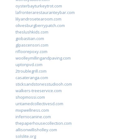
oysterbayturkeytrot.com
lafronterarestauranteybar.com
lilyandrosetearoom.com
olivesburgberrypatch.com
theslushkids.com
giobastian.com
glpascensori.com
rifloorepoxy.com
woolleymillingandpaving.com
uptonpvd.com
2troublegrill.com
casateranga.com
sticksandstonesstudiooh.com
walkers-treeservice.com
shopmossi.com
untamedcollectivesd.com
mxpwellness.com
infernocanine.com
thepaperhousecollection.com
allisonwillisholley.com
solslite.org