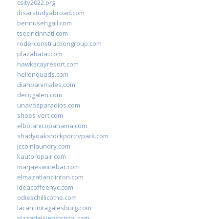
csity2022.org
ibsarstudyabroad.com
bennusehgall.com
tsecincinnati.com
roderconstructiongroup.com
plazabatai.com
hawkscayresort.com
hellonquads.com
diarioanimales.com
decogaleri.com
unavozparadios.com
shoes-vert.com
elbotanicopanama.com
shadyoaksrockportrvpark.com
jccoinlaundry.com
kautorepair.com
marjaeswinebar.com
elmazatlanclinton.com
ideacoffeenyc.com
odieschillicothe.com
lacantinitagalesburg.com
pizzadeliverybristol.com