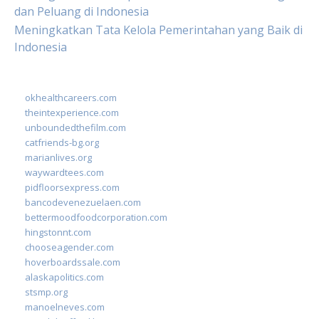
dan Peluang di Indonesia
Meningkatkan Tata Kelola Pemerintahan yang Baik di
Indonesia
okhealthcareers.com
theintexperience.com
unboundedthefilm.com
catfriends-bg.org
marianlives.org
waywardtees.com
pidfloorsexpress.com
bancodevenezuelaen.com
bettermoodfoodcorporation.com
hingstonnt.com
chooseagender.com
hoverboardssale.com
alaskapolitics.com
stsmp.org
manoelneves.com