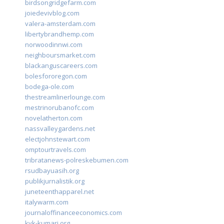
birdsongridgefarm.com
joiedevivblog.com
valera-amsterdam.com
libertybrandhemp.com
norwoodinnwi.com
neighboursmarket.com
blackanguscareers.com
bolesfororegon.com
bodega-ole.com
thestreamlinerlounge.com
mestrinorubanofc.com
novelatherton.com
nassvalleygardens.net
electjohnstewart.com
omptourtravels.com
tribratanews-polreskebumen.com
rsudbayuasih.org
publikjurnalistik.org
juneteenthapparel.net
italywarm.com
journaloffinanceeconomics.com
kvk-kumari.org