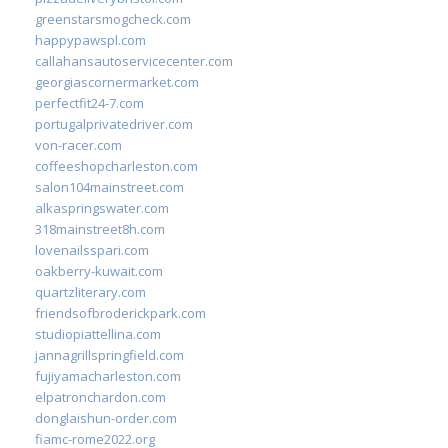
greenstarsmogcheck.com
happypawspl.com
callahansautoservicecenter.com
georgiascornermarket.com
perfectfit24-7.com
portugalprivatedriver.com
von-racer.com
coffeeshopcharleston.com
salon104mainstreet.com
alkaspringswater.com
318mainstreet8h.com
lovenailsspari.com
oakberry-kuwait.com
quartzliterary.com
friendsofbroderickpark.com
studiopiattellina.com
jannagrillspringfield.com
fujiyamacharleston.com
elpatronchardon.com
donglaishun-order.com
fiamc-rome2022.org