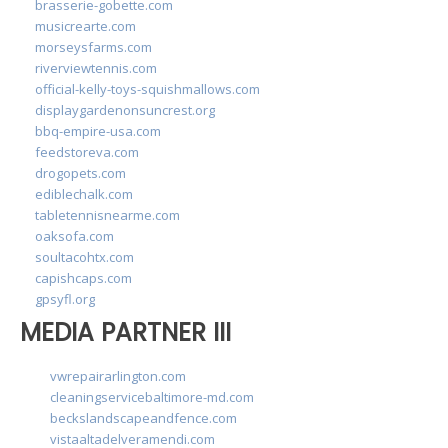
brasserie-gobette.com
musicrearte.com
morseysfarms.com
riverviewtennis.com
official-kelly-toys-squishmallows.com
displaygardenonsuncrest.org
bbq-empire-usa.com
feedstoreva.com
drogopets.com
ediblechalk.com
tabletennisnearme.com
oaksofa.com
soultacohtx.com
capishcaps.com
gpsyfl.org
MEDIA PARTNER III
vwrepairarlington.com
cleaningservicebaltimore-md.com
beckslandscapeandfence.com
vistaaltadelveramendi.com