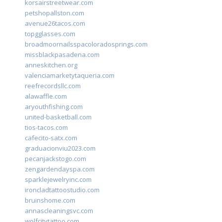
korsairstreetwear.com
petshopallston.com
avenue26tacos.com
topgglasses.com
broadmoornailsspacoloradosprings.com
missblackpasadena.com
anneskitchen.org
valenciamarketytaqueria.com
reefrecordsllc.com
alawaffle.com
aryouthfishing.com
united-basketball.com
tios-tacos.com
cafecito-satx.com
graduacionviu2023.com
pecanjackstogo.com
zengardendayspa.com
sparklejewelryinc.com
ironcladtattoostudio.com
bruinshome.com
annascleaningsvc.com
wolfcitytattoo.com