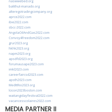
naswwebed.org
balithut-manado.org
alteregotradingcompany.org
aprce2022.com
ibie2022.com
sbcc-2022.com
AngolaOilAndGas2022.com
Convoy4Freedom2022.com
grur2023.org
hkhk2023.org
napm2023.org
apsdfd2023.org
forumausape2023.com
imkl2023.com
careerfaircsd2023.com
apsth2023.com
MedItRio2023.org
lcicon2023boston.com
waitangidayfestival2022.com
vacancesscolaires2022.com
MEDIA PARTNER II