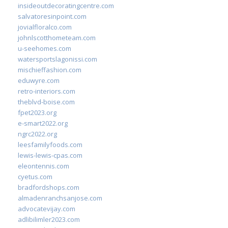
insideoutdecoratingcentre.com
salvatoresinpoint.com
jovialfloralco.com
johnlscotthometeam.com
u-seehomes.com
watersportslagonissi.com
mischieffashion.com
eduwyre.com
retro-interiors.com
theblvd-boise.com
fpet2023.org
e-smart2022.org
ngrc2022.org
leesfamilyfoods.com
lewis-lewis-cpas.com
eleontennis.com
cyetus.com
bradfordshops.com
almadenranchsanjose.com
advocatevijay.com
adlibilimler2023.com