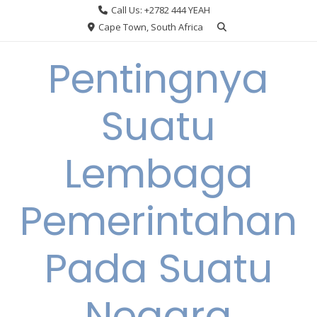
Skip
Call Us: +2782 444 YEAH
to
Cape Town, South Africa
content
Pentingnya
Suatu
Lembaga
Pemerintahan
Pada Suatu
Negara