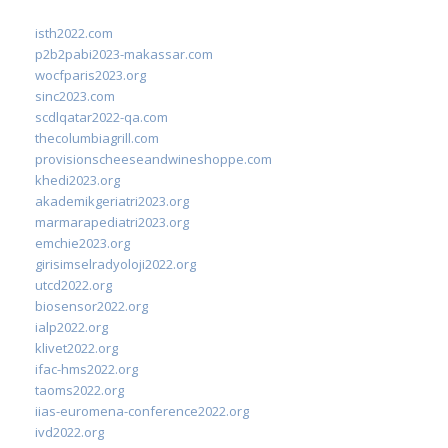
isth2022.com
p2b2pabi2023-makassar.com
wocfparis2023.org
sinc2023.com
scdlqatar2022-qa.com
thecolumbiagrill.com
provisionscheeseandwineshoppe.com
khedi2023.org
akademikgeriatri2023.org
marmarapediatri2023.org
emchie2023.org
girisimselradyoloji2022.org
utcd2022.org
biosensor2022.org
ialp2022.org
klivet2022.org
ifac-hms2022.org
taoms2022.org
iias-euromena-conference2022.org
ivd2022.org