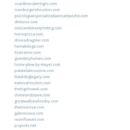
coastlinecateringnc.com
cuesburgershouston.com
psicologiaespecializadaencampeche.com
dmtacos.com
crescentstreetprinting.com
hornopizza.com
driveadragster.com
hematologa.com
lizaivanov.com
guesttinyhomes.com
home-plow-by-meyer.com
palatelatincuisine.com
blackdoglegacy.com
eatvivahouston.com
thebigshowok.com
chimeandstave.com
greatwallseafoodny.com
theloverose.com
gabriovoice.com
resinflowart.com
p-sports.net