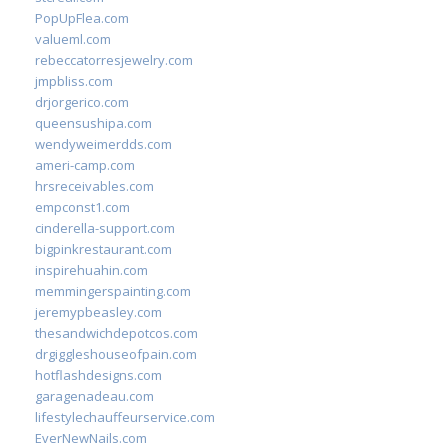
PopUpFlea.com
valueml.com
rebeccatorresjewelry.com
jmpbliss.com
drjorgerico.com
queensushipa.com
wendyweimerdds.com
ameri-camp.com
hrsreceivables.com
empconst1.com
cinderella-support.com
bigpinkrestaurant.com
inspirehuahin.com
memmingerspainting.com
jeremypbeasley.com
thesandwichdepotcos.com
drgiggleshouseofpain.com
hotflashdesigns.com
garagenadeau.com
lifestylechauffeurservice.com
EverNewNails.com