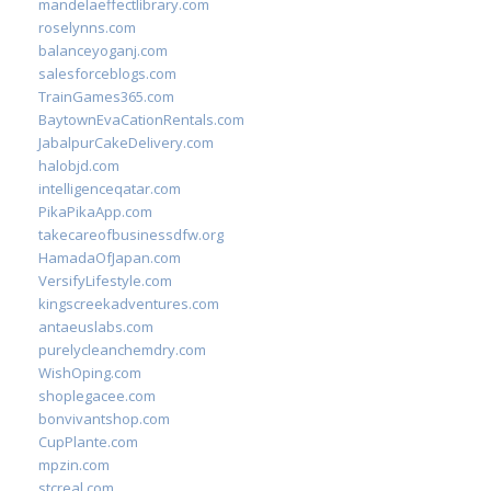
mandelaeffectlibrary.com
roselynns.com
balanceyoganj.com
salesforceblogs.com
TrainGames365.com
BaytownEvaCationRentals.com
JabalpurCakeDelivery.com
halobjd.com
intelligenceqatar.com
PikaPikaApp.com
takecareofbusinessdfw.org
HamadaOfJapan.com
VersifyLifestyle.com
kingscreekadventures.com
antaeuslabs.com
purelycleanchemdry.com
WishOping.com
shoplegacee.com
bonvivantshop.com
CupPlante.com
mpzin.com
stcreal.com