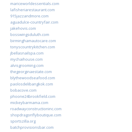
mariceworldessentials.com
lafisheriarestaurant.com
915jazzandmore.com
aguadulce-countryfair.com
jakehovis.com
bosswingsduluth.com
birminghamautocare.com
tonyscountrykitchen.com
jbellasnailspa.com
mychaihouse.com
alvisgrooming.com
thegeorginaestate.com
blythewoodseafood.com
paolosdelibangkok.com
bobacove.com
phoone24brookfield.com
mickeybarmama.com
roadwayconstructioninc.com
shopdragonflyboutique.com
sportszilla.org
batchprovisionsbar.com