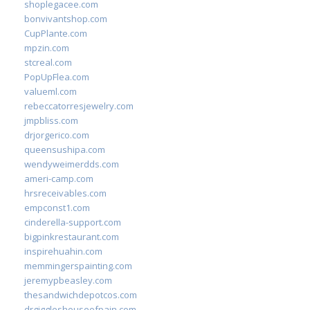
shoplegacee.com
bonvivantshop.com
CupPlante.com
mpzin.com
stcreal.com
PopUpFlea.com
valueml.com
rebeccatorresjewelry.com
jmpbliss.com
drjorgerico.com
queensushipa.com
wendyweimerdds.com
ameri-camp.com
hrsreceivables.com
empconst1.com
cinderella-support.com
bigpinkrestaurant.com
inspirehuahin.com
memmingerspainting.com
jeremypbeasley.com
thesandwichdepotcos.com
drgiggleshouseofpain.com