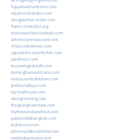
fujiyamacharleston.com
elpatronchardon.com
donglaishun-order.com
fiamc-rome2022.org
mariceworldessentials.com
lafisheriarestaurant.com
915jazzandmore.com
aguadulce-countryfair.com
jakehovis.com
bosswingsduluth.com
birminghamautocare.com
tonyscountrykitchen.com
jbellasnailspa.com
mychaihouse.com
alvisgrooming.com
thegeorginaestate.com
blythewoodseafood.com
paolosdelibangkok.com
bobacove.com
phoone24brookfield.com
mickeybarmama.com