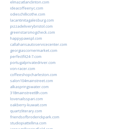
elmazatlanclinton.com
ideacoffeenyc.com
odieschillicothe.com
lacantinitagalesburg.com
pizzadeliverybristol.com
greenstarsmogcheck.com
happypawspl.com
callahansautoservicecenter.com
georgiascornermarket.com
perfectfit24-7.com
portugalprivatedriver.com
von-racer.com
coffeeshopcharleston.com
salon104mainstreet.com
alkaspringswater.com
318mainstreet8h.com
lovenailsspari.com
oakberry-kuwait.com
quartzliterary.com
friendsofbroderickpark.com
studiopiattellina.com
jannagrillspringfield.com