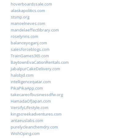
hoverboardssale.com
alaskapolitics.com
stsmp.org
manoelneves.com
mandelaeffectlibrary.com
roselynns.com
balanceyoganj.com
salesforceblogs.com
TrainGames365.com
BaytownEvaCationRentals.com
JabalpurCakeDelivery.com
halobjd.com
intelligenceqatar.com
PikaPikaApp.com
takecareofbusinessdfw.org
HamadaOfJapan.com
VersifyLifestyle.com
kingscreekadventures.com
antaeuslabs.com
purelycleanchemdry.com
WishOping.com