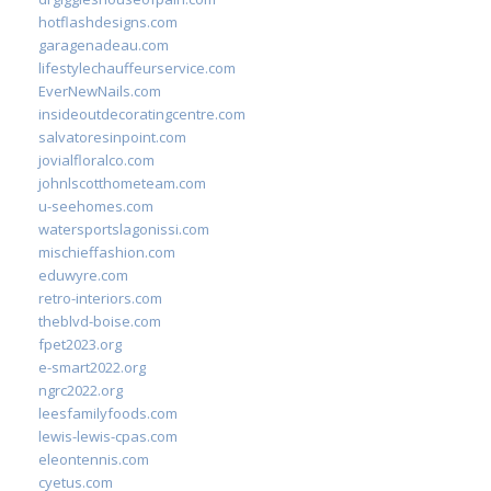
hotflashdesigns.com
garagenadeau.com
lifestylechauffeurservice.com
EverNewNails.com
insideoutdecoratingcentre.com
salvatoresinpoint.com
jovialfloralco.com
johnlscotthometeam.com
u-seehomes.com
watersportslagonissi.com
mischieffashion.com
eduwyre.com
retro-interiors.com
theblvd-boise.com
fpet2023.org
e-smart2022.org
ngrc2022.org
leesfamilyfoods.com
lewis-lewis-cpas.com
eleontennis.com
cyetus.com