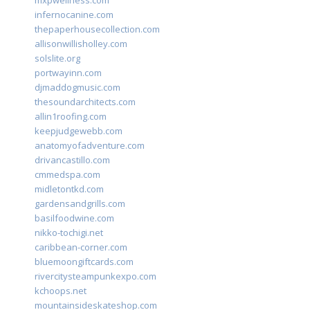
mxpwellness.com
infernocanine.com
thepaperhousecollection.com
allisonwillisholley.com
solslite.org
portwayinn.com
djmaddogmusic.com
thesoundarchitects.com
allin1roofing.com
keepjudgewebb.com
anatomyofadventure.com
drivancastillo.com
cmmedspa.com
midletontkd.com
gardensandgrills.com
basilfoodwine.com
nikko-tochigi.net
caribbean-corner.com
bluemoongiftcards.com
rivercitysteampunkexpo.com
kchoops.net
mountainsideskateshop.com