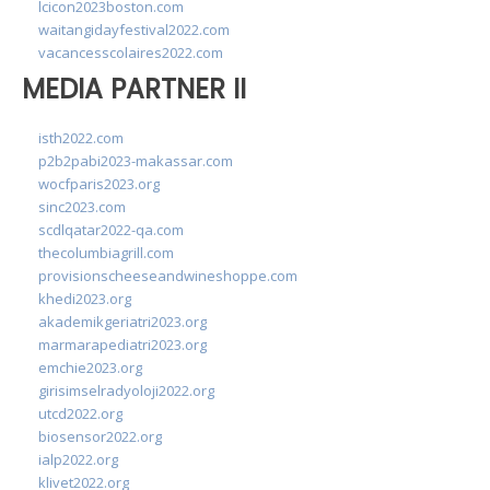
lcicon2023boston.com
waitangidayfestival2022.com
vacancesscolaires2022.com
MEDIA PARTNER II
isth2022.com
p2b2pabi2023-makassar.com
wocfparis2023.org
sinc2023.com
scdlqatar2022-qa.com
thecolumbiagrill.com
provisionscheeseandwineshoppe.com
khedi2023.org
akademikgeriatri2023.org
marmarapediatri2023.org
emchie2023.org
girisimselradyoloji2022.org
utcd2022.org
biosensor2022.org
ialp2022.org
klivet2022.org