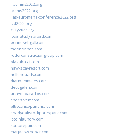
ifac-hms2022.org
taoms2022.org
iias-euromena-conference2022.org
ivd2022.org
csity2022.org
ibsarstudyabroad.com
bennusehgall.com
tsecincinnati.com
roderconstructiongroup.com
plazabatai.com
hawkscayresort.com
hellonquads.com
diarioanimales.com
decogaleri.com
unavozparadios.com
shoes-vert.com
elbotanicopanama.com
shadyoaksrockportrvpark.com
jccoinlaundry.com
kautorepair.com
marjaeswinebar.com