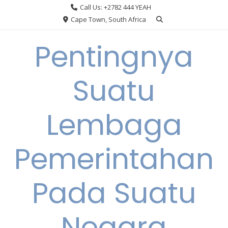
Skip
Call Us: +2782 444 YEAH
to
Cape Town, South Africa
content
Pentingnya
Suatu
Lembaga
Pemerintahan
Pada Suatu
Negara