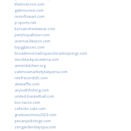
theloverose.com
gabriovoice.com
resinflowart.com
p-sports.net
korsairstreetwear.com
petshopallston.com
avenue26tacos.com
topgglasses.com
broadmoornailsspacoloradosprings.com
missblackpasadena.com
anneskitchen.org
valenciamarketytaqueria.com
reefrecordsllc.com
alawaffle.com
aryouthfishing.com
united-basketball.com
tios-tacos.com
cafecito-satx.com
graduacionviu2023.com
pecanjackstogo.com
zengardendayspa.com