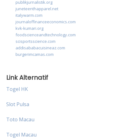
publikjurnalistik.org
juneteenthapparel.net
italywarm.com
journaloffinanceeconomics.com
kvk-kumari.org
foodscienceandtechnology.com
scisportsscience.com
addisababacuisineaz.com
burgerimcamas.com
Link Alternatif
Togel HK
Slot Pulsa
Toto Macau
Togel Macau