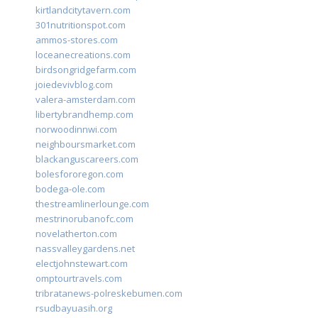
kirtlandcitytavern.com
301nutritionspot.com
ammos-stores.com
loceanecreations.com
birdsongridgefarm.com
joiedevivblog.com
valera-amsterdam.com
libertybrandhemp.com
norwoodinnwi.com
neighboursmarket.com
blackanguscareers.com
bolesfororegon.com
bodega-ole.com
thestreamlinerlounge.com
mestrinorubanofc.com
novelatherton.com
nassvalleygardens.net
electjohnstewart.com
omptourtravels.com
tribratanews-polreskebumen.com
rsudbayuasih.org