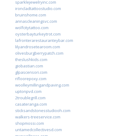
sparklejewelryinc.com
ironcladtattoostudio.com
bruinshome.com
annascleaningsvc.com
wolfcitytattoo.com
oysterbayturkeytrot.com
lafronterarestauranteybar.com
lilyandrosetearoom.com
olivesburgberrypatch.com
theslushkids.com
giobastian.com
glpascensori.com
rifloorepoxy.com
woolleymillingandpaving.com
uptonpvd.com
2troublegrill.com
casateranga.com
sticksandstonesstudiooh.com
walkers-treeservice.com
shopmossi.com
untamedcollectivesd.com