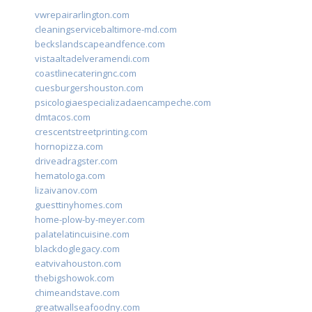
vwrepairarlington.com
cleaningservicebaltimore-md.com
beckslandscapeandfence.com
vistaaltadelveramendi.com
coastlinecateringnc.com
cuesburgershouston.com
psicologiaespecializadaencampeche.com
dmtacos.com
crescentstreetprinting.com
hornopizza.com
driveadragster.com
hematologa.com
lizaivanov.com
guesttinyhomes.com
home-plow-by-meyer.com
palatelatincuisine.com
blackdoglegacy.com
eatvivahouston.com
thebigshowok.com
chimeandstave.com
greatwallseafoodny.com