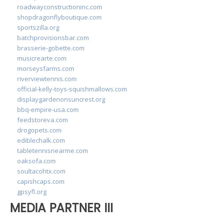
roadwayconstructioninc.com
shopdragonflyboutique.com
sportszilla.org
batchprovisionsbar.com
brasserie-gobette.com
musicrearte.com
morseysfarms.com
riverviewtennis.com
official-kelly-toys-squishmallows.com
displaygardenonsuncrest.org
bbq-empire-usa.com
feedstoreva.com
drogopets.com
ediblechalk.com
tabletennisnearme.com
oaksofa.com
soultacohtx.com
capishcaps.com
gpsyfl.org
MEDIA PARTNER III