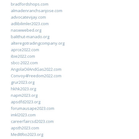
bradfordshops.com
almadenranchsanjose.com
advocatevijay.com
adlibilimler2023.com
naswwebed.org
balithut-manado.org
alteregotradingcompany.org
aprce2022.com
ibie2022.com
sbcc-2022.com
AngolaOilAndGas2022.com
Convoy4Freedom2022.com
grur2023.org
hkhk2023.org
napm2023.org
apsdfd2023.org
forumausape2023.com
imkl2023.com
careerfaircsd2023.com
apsth2023.com
MedItRio2023.org