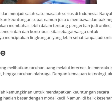
rak dan menjadi salah satu masalah serius di Indonesia. Banya
jikan keuntungan cepat namun justru membawa dampak neg
 akan membahas lebih dalam tentang pengertian judi online,
emerintah dan kontribusi kita sebagai warga untuk
menciptakan lingkungan yang lebih sehat tanpa judi onli
ne
yang melibatkan taruhan uang melalui internet. Ini mencaku
lot, hingga taruhan olahraga. Dengan kemajuan teknologi, a
 adalah kemungkinan untuk mendapatkan keuntungan secara
g hadiah besar dengan modal kecil. Namun, di balik kesen