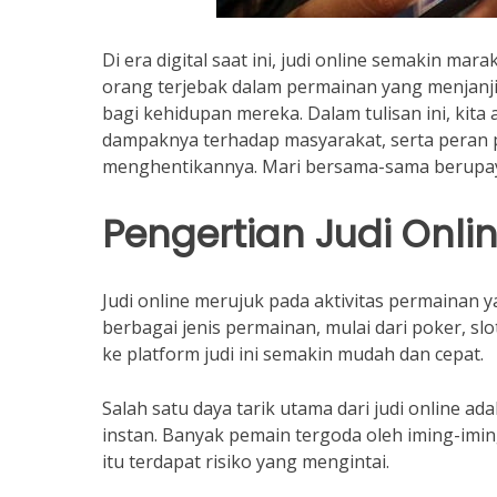
Di era digital saat ini, judi online semakin ma
orang terjebak dalam permainan yang menjan
bagi kehidupan mereka. Dalam tulisan ini, kita
dampaknya terhadap masyarakat, serta peran p
menghentikannya. Mari bersama-sama berupaya 
Pengertian Judi Onli
Judi online merujuk pada aktivitas permainan 
berbagai jenis permainan, mulai dari poker, s
ke platform judi ini semakin mudah dan cepat.
Salah satu daya tarik utama dari judi online
instan. Banyak pemain tergoda oleh iming-imin
itu terdapat risiko yang mengintai.