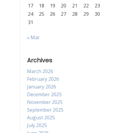
17
18
19
20
21
22
23
24
25
26
27
28
29
30
31
« Mar
Archives
March 2026
February 2026
January 2026
December 2025
November 2025
September 2025
August 2025
July 2025