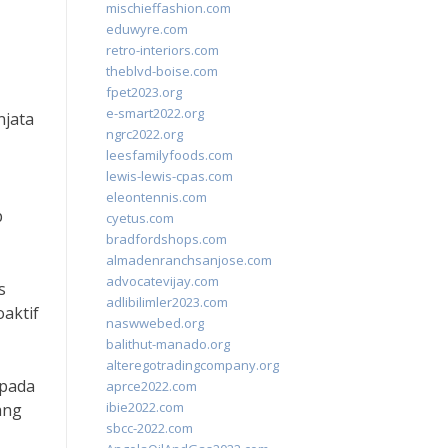
mischieffashion.com
eduwyre.com
retro-interiors.com
theblvd-boise.com
fpet2023.org
e-smart2022.org
njata
ngrc2022.org
leesfamilyfoods.com
lewis-lewis-cpas.com
eleontennis.com
p
cyetus.com
bradfordshops.com
almadenranchsanjose.com
advocatevijay.com
s
adlibilimler2023.com
aktif
naswwebed.org
balithut-manado.org
alteregotradingcompany.org
epada
aprce2022.com
ibie2022.com
ang
sbcc-2022.com