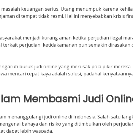
ami masalah keuangan serius. Utang menumpuk karena kehil
man di tempat tidak resmi. Hal ini menyebabkan krisis fin
asyarakat menjadi kurang aman ketika perjudian ilegal mar
l terkait perjudian, ketidakamanan pun semakin dirasakan 
engaruh buruk judi online yang merusak pola pikir mereka
hwa mencari cepat kaya adalah solusi, padahal kenyataanny
alam Membasmi Judi Onlin
m menanggulangi judi online di Indonesia. Salah satu lang
ngenai bahaya dan risiko yang ditimbulkan oleh perjudia
at dapat lebih waspada.