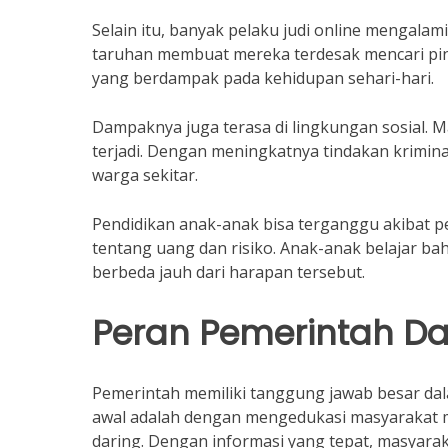
Selain itu, banyak pelaku judi online mengal
taruhan membuat mereka terdesak mencari pinja
yang berdampak pada kehidupan sehari-hari.
Dampaknya juga terasa di lingkungan sosial. M
terjadi. Dengan meningkatnya tindakan krimina
warga sekitar.
Pendidikan anak-anak bisa terganggu akibat p
tentang uang dan risiko. Anak-anak belajar ba
berbeda jauh dari harapan tersebut.
Peran Pemerintah D
Pemerintah memiliki tanggung jawab besar dala
awal adalah dengan mengedukasi masyarakat me
daring. Dengan informasi yang tepat, masyarak