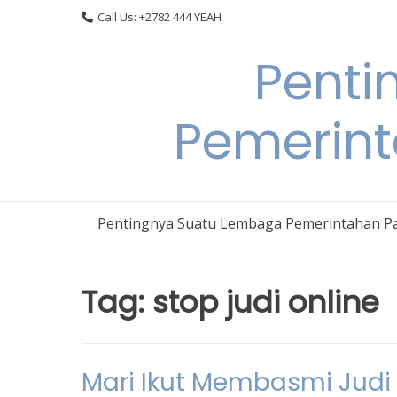
Skip
Call Us: +2782 444 YEAH
to
content
Penti
Pemerin
Pentingnya Suatu Lembaga Pemerintahan P
Tag:
stop judi online
Mari Ikut Membasmi Judi 