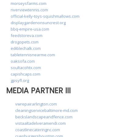
morseysfarms.com
riverviewtennis.com
official-kelly-toys-squishmallows.com
displaygardenonsuncrest.org
bbq-empire-usa.com
feedstoreva.com
drogopets.com
ediblechalk.com
tabletennisnearme.com
oaksofa.com
soultacohtx.com
capishcaps.com
gpsyfl.org
MEDIA PARTNER III
vwrepairarlington.com
cleaningservicebaltimore-md.com
beckslandscapeandfence.com
vistaaltadelveramendi.com
coastlinecateringnc.com
cuesburgershouston.com