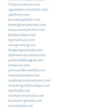
915jazzandmore.com
aguadulce-countryfair.com
jakehovis.com
bosswingsduluth.com
birminghamautocare.com
tonyscountrykitchen.com
jbellasnailspa.com
mychaihouse.com
alvisgrooming.com
thegeorginaestate.com
blythewoodseafood.com
paolosdelibangkok.com
bobacove.com
phoone24brookfield.com
mickeybarmama.com
roadwayconstructioninc.com
shopdragonflyboutique.com
sportszilla.org
batchprovisionsbar.com
brasserie-gobette.com
musicrearte.com