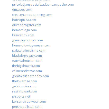
psicologiaespecializadaencampeche.com
dmtacos.com
crescentstreetprinting.com
hornopizza.com
driveadragster.com
hematologa.com
lizaivanov.com
guesttinyhomes.com
home-plow-by-meyer.com
palatelatincuisine.com
blackdoglegacy.com
eatvivahouston.com
thebigshowok.com
chimeandstave.com
greatwallseafoodny.com
theloverose.com
gabriovoice.com
resinflowart.com
p-sports.net
korsairstreetwear.com
petshopallston.com