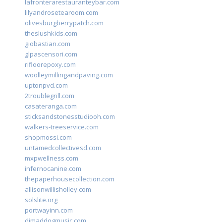
lafronterarestauranteybar.com
lilyandrosetearoom.com
olivesburgberrypatch.com
theslushkids.com
giobastian.com
glpascensori.com
rifloorepoxy.com
woolleymillingandpaving.com
uptonpvd.com
2troublegrill.com
casateranga.com
sticksandstonesstudiooh.com
walkers-treeservice.com
shopmossi.com
untamedcollectivesd.com
mxpwellness.com
infernocanine.com
thepaperhousecollection.com
allisonwillisholley.com
solslite.org
portwayinn.com
djmaddogmusic.com