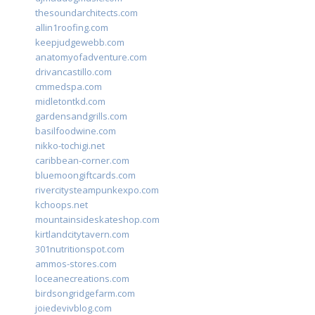
thesoundarchitects.com
allin1roofing.com
keepjudgewebb.com
anatomyofadventure.com
drivancastillo.com
cmmedspa.com
midletontkd.com
gardensandgrills.com
basilfoodwine.com
nikko-tochigi.net
caribbean-corner.com
bluemoongiftcards.com
rivercitysteampunkexpo.com
kchoops.net
mountainsideskateshop.com
kirtlandcitytavern.com
301nutritionspot.com
ammos-stores.com
loceanecreations.com
birdsongridgefarm.com
joiedevivblog.com