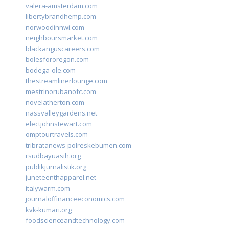
valera-amsterdam.com
libertybrandhemp.com
norwoodinnwi.com
neighboursmarket.com
blackanguscareers.com
bolesfororegon.com
bodega-ole.com
thestreamlinerlounge.com
mestrinorubanofc.com
novelatherton.com
nassvalleygardens.net
electjohnstewart.com
omptourtravels.com
tribratanews-polreskebumen.com
rsudbayuasih.org
publikjurnalistik.org
juneteenthapparel.net
italywarm.com
journaloffinanceeconomics.com
kvk-kumari.org
foodscienceandtechnology.com