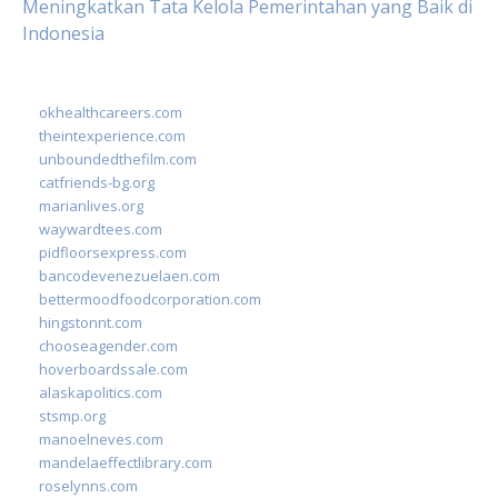
Meningkatkan Tata Kelola Pemerintahan yang Baik di
Indonesia
okhealthcareers.com
theintexperience.com
unboundedthefilm.com
catfriends-bg.org
marianlives.org
waywardtees.com
pidfloorsexpress.com
bancodevenezuelaen.com
bettermoodfoodcorporation.com
hingstonnt.com
chooseagender.com
hoverboardssale.com
alaskapolitics.com
stsmp.org
manoelneves.com
mandelaeffectlibrary.com
roselynns.com