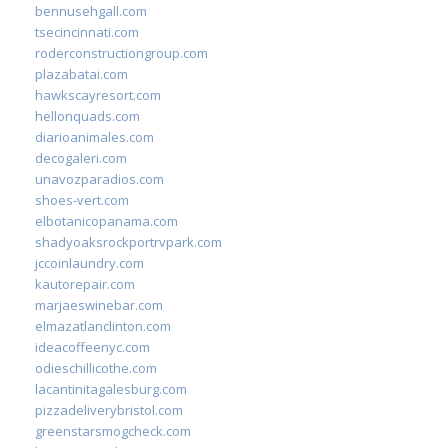
bennusehgall.com
tsecincinnati.com
roderconstructiongroup.com
plazabatai.com
hawkscayresort.com
hellonquads.com
diarioanimales.com
decogaleri.com
unavozparadios.com
shoes-vert.com
elbotanicopanama.com
shadyoaksrockportrvpark.com
jccoinlaundry.com
kautorepair.com
marjaeswinebar.com
elmazatlanclinton.com
ideacoffeenyc.com
odieschillicothe.com
lacantinitagalesburg.com
pizzadeliverybristol.com
greenstarsmogcheck.com