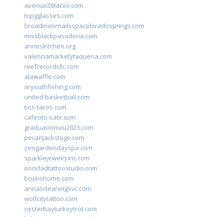
avenue26tacos.com
topgglasses.com
broadmoornailsspacoloradosprings.com
missblackpasadena.com
anneskitchen.org
valenciamarketytaqueria.com
reefrecordsllc.com
alawaffle.com
aryouthfishing.com
united-basketball.com
tios-tacos.com
cafecito-satx.com
graduacionviu2023.com
pecanjackstogo.com
zengardendayspa.com
sparklejewelryinc.com
ironcladtattoostudio.com
bruinshome.com
annascleaningsvc.com
wolfcitytattoo.com
oysterbayturkeytrot.com