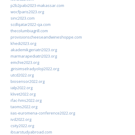
p2b2pabi2023-makassar.com
wocfparis2023.org
sinc2023.com
scdlqatar2022-qa.com
thecolumbiagrill.com
provisionscheeseandwineshoppe.com
khedi2023.org
akademikgeriatri2023.org
marmarapediatri2023.org
emchie2023.org
girisimselradyoloji2022.org
utcd2022.org
biosensor2022.org
ialp2022.org
klivet2022.org
ifac-hms2022.org
taoms2022.org
iias-euromena-conference2022.org
ivd2022.org
csity2022.org
ibsarstudyabroad.com