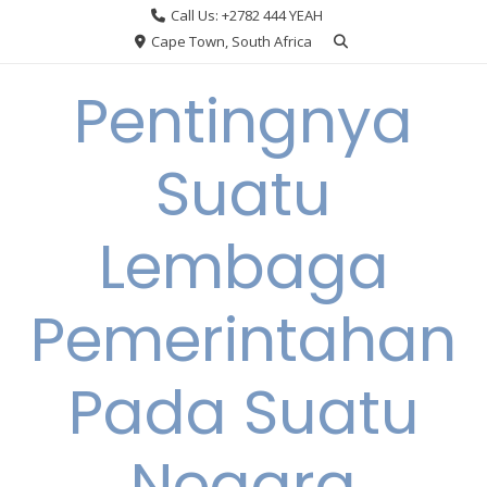
Skip
Call Us: +2782 444 YEAH
to
Cape Town, South Africa
content
Pentingnya
Suatu
Lembaga
Pemerintahan
Pada Suatu
Negara