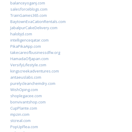
balanceyoganj.com
salesforceblogs.com
TrainGames365.com
BaytownEvaCationRentals.com
JabalpurCakeDelivery.com
halobjd.com
intelligenceqatar.com
PikaPikaApp.com
takecareofbusinessdfw.org
HamadaOfJapan.com
VersifyLifestyle.com
kingscreekadventures.com
antaeuslabs.com
purelycleanchemdry.com
WishOping.com
shoplegacee.com
bonvivantshop.com
CupPlante.com
mpzin.com
stcreal.com
PopUpFlea.com