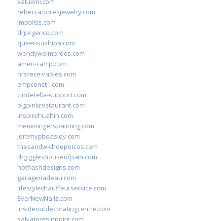
valueml.com
rebeccatorresjewelry.com
jmpbliss.com
drjorgerico.com
queensushipa.com
wendyweimerdds.com
ameri-camp.com
hrsreceivables.com
empconst1.com
cinderella-support.com
bigpinkrestaurant.com
inspirehuahin.com
memmingerspainting.com
jeremypbeasley.com
thesandwichdepotcos.com
drgiggleshouseofpain.com
hotflashdesigns.com
garagenadeau.com
lifestylechauffeurservice.com
EverNewNails.com
insideoutdecoratingcentre.com
salvatoresinpoint.com