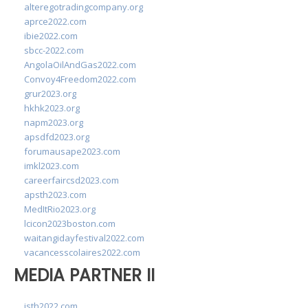
alteregotradingcompany.org
aprce2022.com
ibie2022.com
sbcc-2022.com
AngolaOilAndGas2022.com
Convoy4Freedom2022.com
grur2023.org
hkhk2023.org
napm2023.org
apsdfd2023.org
forumausape2023.com
imkl2023.com
careerfaircsd2023.com
apsth2023.com
MedItRio2023.org
lcicon2023boston.com
waitangidayfestival2022.com
vacancesscolaires2022.com
MEDIA PARTNER II
isth2022.com