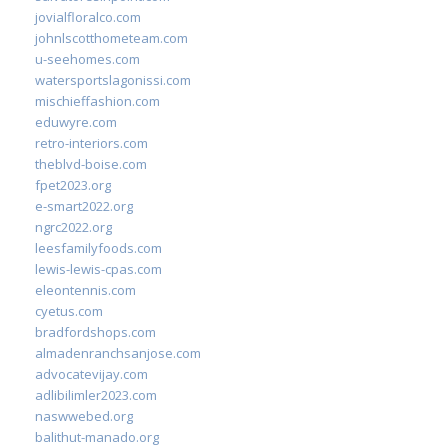
jovialfloralco.com
johnlscotthometeam.com
u-seehomes.com
watersportslagonissi.com
mischieffashion.com
eduwyre.com
retro-interiors.com
theblvd-boise.com
fpet2023.org
e-smart2022.org
ngrc2022.org
leesfamilyfoods.com
lewis-lewis-cpas.com
eleontennis.com
cyetus.com
bradfordshops.com
almadenranchsanjose.com
advocatevijay.com
adlibilimler2023.com
naswwebed.org
balithut-manado.org