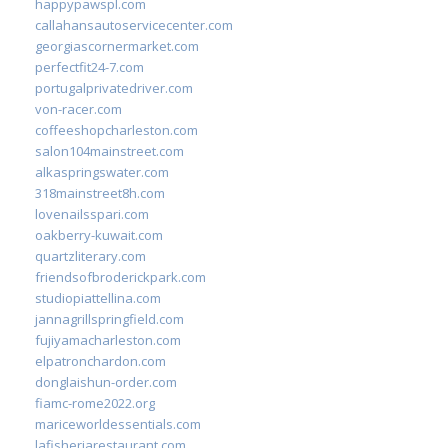
happypawspl.com
callahansautoservicecenter.com
georgiascornermarket.com
perfectfit24-7.com
portugalprivatedriver.com
von-racer.com
coffeeshopcharleston.com
salon104mainstreet.com
alkaspringswater.com
318mainstreet8h.com
lovenailsspari.com
oakberry-kuwait.com
quartzliterary.com
friendsofbroderickpark.com
studiopiattellina.com
jannagrillspringfield.com
fujiyamacharleston.com
elpatronchardon.com
donglaishun-order.com
fiamc-rome2022.org
mariceworldessentials.com
lafisheriarestaurant.com