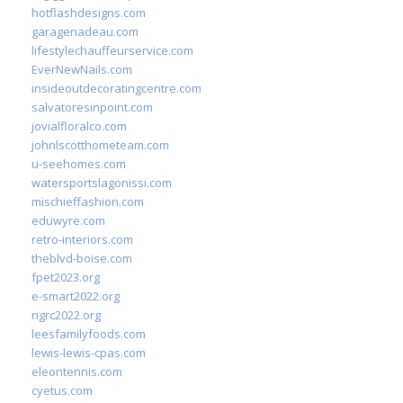
hotflashdesigns.com
garagenadeau.com
lifestylechauffeurservice.com
EverNewNails.com
insideoutdecoratingcentre.com
salvatoresinpoint.com
jovialfloralco.com
johnlscotthometeam.com
u-seehomes.com
watersportslagonissi.com
mischieffashion.com
eduwyre.com
retro-interiors.com
theblvd-boise.com
fpet2023.org
e-smart2022.org
ngrc2022.org
leesfamilyfoods.com
lewis-lewis-cpas.com
eleontennis.com
cyetus.com