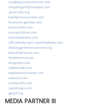
roadwayconstructioninc.com
shopdragonflyboutique.com
sportszilla.org
batchprovisionsbar.com
brasserie-gobette.com
musicrearte.com
morseysfarms.com
riverviewtennis.com
official-kelly-toys-squishmallows.com
displaygardenonsuncrest.org
bbq-empire-usa.com
feedstoreva.com
drogopets.com
ediblechalk.com
tabletennisnearme.com
oaksofa.com
soultacohtx.com
capishcaps.com
gpsyfl.org
MEDIA PARTNER III