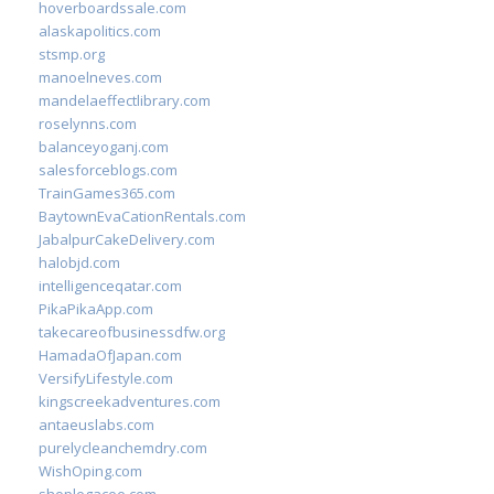
hoverboardssale.com
alaskapolitics.com
stsmp.org
manoelneves.com
mandelaeffectlibrary.com
roselynns.com
balanceyoganj.com
salesforceblogs.com
TrainGames365.com
BaytownEvaCationRentals.com
JabalpurCakeDelivery.com
halobjd.com
intelligenceqatar.com
PikaPikaApp.com
takecareofbusinessdfw.org
HamadaOfJapan.com
VersifyLifestyle.com
kingscreekadventures.com
antaeuslabs.com
purelycleanchemdry.com
WishOping.com