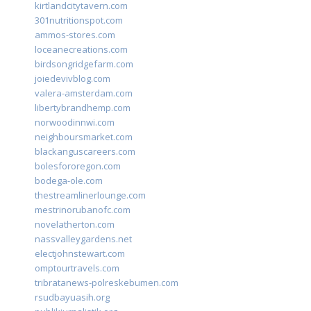
kirtlandcitytavern.com
301nutritionspot.com
ammos-stores.com
loceanecreations.com
birdsongridgefarm.com
joiedevivblog.com
valera-amsterdam.com
libertybrandhemp.com
norwoodinnwi.com
neighboursmarket.com
blackanguscareers.com
bolesfororegon.com
bodega-ole.com
thestreamlinerlounge.com
mestrinorubanofc.com
novelatherton.com
nassvalleygardens.net
electjohnstewart.com
omptourtravels.com
tribratanews-polreskebumen.com
rsudbayuasih.org