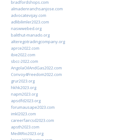
bradfordshops.com
almadenranchsanjose.com
advocatevijay.com
adlibilimler2023.com
naswwebed.org
balithut-manado.org
alteregotradingcompany.org
aprce2022.com
ibie2022.com
sbcc-2022.com
AngolaOilAndGas2022.com
Convoy4Freedom2022.com
grur2023.org
hkhk2023.org
napm2023.org
apsdfd2023.org
forumausape2023.com
imkl2023.com
careerfaircsd2023.com
apsth2023.com
MedItRio2023.org