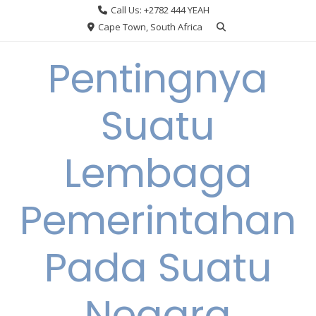
Skip
Call Us: +2782 444 YEAH
to
Cape Town, South Africa
content
Pentingnya
Suatu
Lembaga
Pemerintahan
Pada Suatu
Negara