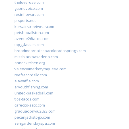
theloverose.com
gabriovoice.com
resinflowart.com
p-sports.net
korsairstreetwear.com
petshopallston.com
avenue26tacos.com
topgglasses.com
broadmoornailsspacoloradosprings.com
missblackpasadena.com
anneskitchen.org
valenciamarketytaqueria.com
reefrecordsllc.com
alawaffle.com
aryouthfishing.com
united-basketball.com
tios-tacos.com
cafecito-satx.com
graduacionviu2023.com
pecanjackstogo.com
zengardendayspa.com