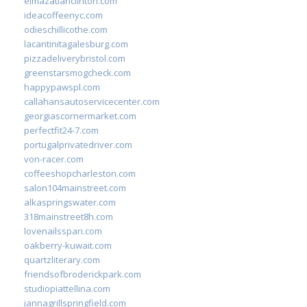
elmazatlanclinton.com
ideacoffeenyc.com
odieschillicothe.com
lacantinitagalesburg.com
pizzadeliverybristol.com
greenstarsmogcheck.com
happypawspl.com
callahansautoservicecenter.com
georgiascornermarket.com
perfectfit24-7.com
portugalprivatedriver.com
von-racer.com
coffeeshopcharleston.com
salon104mainstreet.com
alkaspringswater.com
318mainstreet8h.com
lovenailsspari.com
oakberry-kuwait.com
quartzliterary.com
friendsofbroderickpark.com
studiopiattellina.com
jannagrillspringfield.com