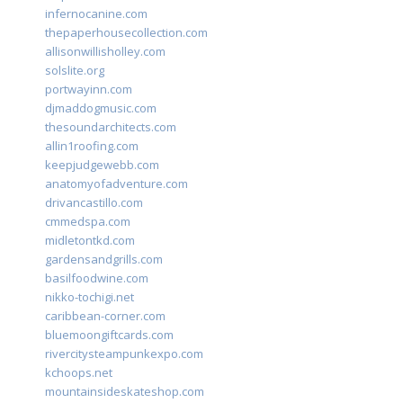
infernocanine.com
thepaperhousecollection.com
allisonwillisholley.com
solslite.org
portwayinn.com
djmaddogmusic.com
thesoundarchitects.com
allin1roofing.com
keepjudgewebb.com
anatomyofadventure.com
drivancastillo.com
cmmedspa.com
midletontkd.com
gardensandgrills.com
basilfoodwine.com
nikko-tochigi.net
caribbean-corner.com
bluemoongiftcards.com
rivercitysteampunkexpo.com
kchoops.net
mountainsideskateshop.com