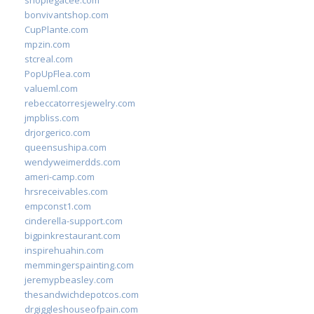
shoplegacee.com
bonvivantshop.com
CupPlante.com
mpzin.com
stcreal.com
PopUpFlea.com
valueml.com
rebeccatorresjewelry.com
jmpbliss.com
drjorgerico.com
queensushipa.com
wendyweimerdds.com
ameri-camp.com
hrsreceivables.com
empconst1.com
cinderella-support.com
bigpinkrestaurant.com
inspirehuahin.com
memmingerspainting.com
jeremypbeasley.com
thesandwichdepotcos.com
drgiggleshouseofpain.com