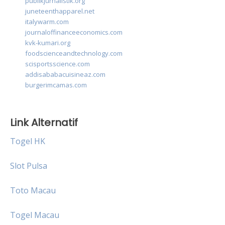
publikjurnalistik.org
juneteenthapparel.net
italywarm.com
journaloffinanceeconomics.com
kvk-kumari.org
foodscienceandtechnology.com
scisportsscience.com
addisababacuisineaz.com
burgerimcamas.com
Link Alternatif
Togel HK
Slot Pulsa
Toto Macau
Togel Macau