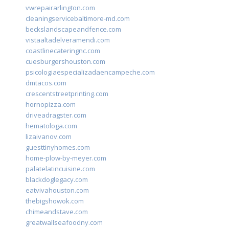
vwrepairarlington.com
cleaningservicebaltimore-md.com
beckslandscapeandfence.com
vistaaltadelveramendi.com
coastlinecateringnc.com
cuesburgershouston.com
psicologiaespecializadaencampeche.com
dmtacos.com
crescentstreetprinting.com
hornopizza.com
driveadragster.com
hematologa.com
lizaivanov.com
guesttinyhomes.com
home-plow-by-meyer.com
palatelatincuisine.com
blackdoglegacy.com
eatvivahouston.com
thebigshowok.com
chimeandstave.com
greatwallseafoodny.com