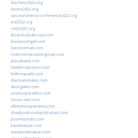
ifac-hms2022.org
taoms2022.org
iias-euromena-conference2022.org
ivd2022.org
csity2022.org
ibsarstudyabroad.com
bennusehgall.com
tsecincinnati.com
roderconstructiongroup.com
plazabatai.com
hawkscayresort.com
hellonquads.com
diarioanimales.com
decogaleri.com
unavozparadios.com
shoes-vert.com
elbotanicopanama.com
shadyoaksrockportrvpark.com
jccoinlaundry.com
kautorepair.com
marjaeswinebar.com