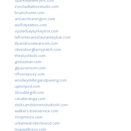
sparklejewelryinc.com
ironcladtattoostudio.com
bruinshome.com
annascleaningsvc.com
wolfcitytattoo.com
oysterbayturkeytrot.com
lafronterarestauranteybar.com
lilyandrosetearoom.com
olivesburgberrypatch.com
theslushkids.com
giobastian.com
glpascensori.com
rifloorepoxy.com
woolleymillingandpaving.com
uptonpvd.com
2troublegrill.com
casateranga.com
sticksandstonesstudiooh.com
walkers-treeservice.com
shopmossi.com
untamedcollectivesd.com
mxpwellness.com