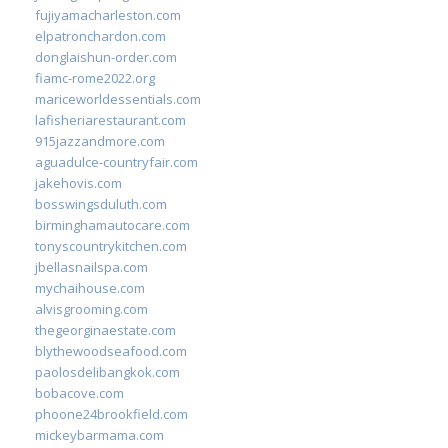
fujiyamacharleston.com
elpatronchardon.com
donglaishun-order.com
fiamc-rome2022.org
mariceworldessentials.com
lafisheriarestaurant.com
915jazzandmore.com
aguadulce-countryfair.com
jakehovis.com
bosswingsduluth.com
birminghamautocare.com
tonyscountrykitchen.com
jbellasnailspa.com
mychaihouse.com
alvisgrooming.com
thegeorginaestate.com
blythewoodseafood.com
paolosdelibangkok.com
bobacove.com
phoone24brookfield.com
mickeybarmama.com