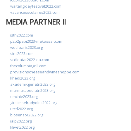
lcicon2023boston.com
waitangidayfestival2022.com
vacancesscolaires2022.com
MEDIA PARTNER II
isth2022.com
p2b2pabi2023-makassar.com
wocfparis2023.org
sinc2023.com
scdlqatar2022-qa.com
thecolumbiagrill.com
provisionscheeseandwineshoppe.com
khedi2023.org
akademikgeriatri2023.org
marmarapediatri2023.org
emchie2023.org
girisimselradyoloji2022.org
utcd2022.org
biosensor2022.org
ialp2022.org
klivet2022.org