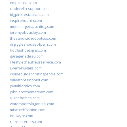
empconst1.com
cinderella-support.com
bigpinkrestaurant.com
inspirehuahin.com
memmingerspainting.com
jeremypbeasley.com
thesandwichdepotcos.com
drgiggleshouseofpain.com
hotflashdesigns.com
garagenadeau.com
lifestylechauffeurservice.com
EverNewNails.com
insideoutdecoratingcentre.com
salvatoresinpoint.com
jovialfloralco.com
johnlscotthometeam.com
u-seehomes.com
watersportslagonissi.com
mischieffashion.com
eduwyre.com
retro-interiors.com