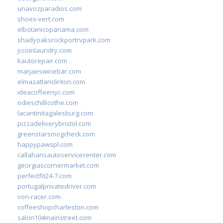
unavozparadios.com
shoes-vert.com
elbotanicopanama.com
shadyoaksrockportrvpark.com
jccoinlaundry.com
kautorepair.com
marjaeswinebar.com
elmazatlanclinton.com
ideacoffeenyc.com
odieschillicothe.com
lacantinitagalesburg.com
pizzadeliverybristol.com
greenstarsmogcheck.com
happypawspl.com
callahansautoservicecenter.com
georgiascornermarket.com
perfectfit24-7.com
portugalprivatedriver.com
von-racer.com
coffeeshopcharleston.com
salon104mainstreet.com