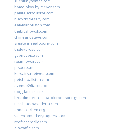
guesttinyhomes.com
home-plow-by-meyer.com
palatelatincuisine.com
blackdoglegacy.com
eatvivahouston.com
thebigshowok.com
chimeandstave.com
greatwallseafoodny.com
theloverose.com
gabriovoice.com
resinflowart.com
p-sports.net
korsairstreetwear.com
petshopallston.com
avenue26tacos.com
topgglasses.com
broadmoornailsspacoloradosprings.com
missblackpasadena.com
anneskitchen.org
valenciamarketytaqueria.com
reefrecordsllc.com
alawaffle.com