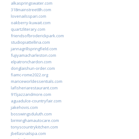
alkaspringswater.com
318mainstreet8h.com
lovenailsspari.com
oakberry-kuwait.com
quartzliterary.com
friendsofbroderickpark.com
studiopiattellina.com
jannagrillspringfield.com
fujiyamacharleston.com
elpatronchardon.com
donglaishun-order.com
fiamc-rome2022.org
mariceworldessentials.com
lafisheriarestaurant.com
915jazzandmore.com
aguadulce-countryfair.com
jakehovis.com
bosswingsduluth.com
birminghamautocare.com
tonyscountrykitchen.com
jbellasnailspa.com