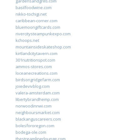
gardensandgrills.com
basilfoodwine.com
nikko-tochigi.net
caribbean-corner.com
bluemoongiftcards.com
rivercitysteampunkexpo.com
kchoops.net
mountainsideskateshop.com
kirtlandcitytavern.com
301nutritionspot.com
ammos-stores.com
loceanecreations.com
birdsongridgefarm.com
joiedevivblog.com
valera-amsterdam.com
libertybrandhemp.com
norwoodinnwi.com
neighboursmarket.com
blackanguscareers.com
bolesfororegon.com
bodega-ole.com
thestreamlinerlounge.com