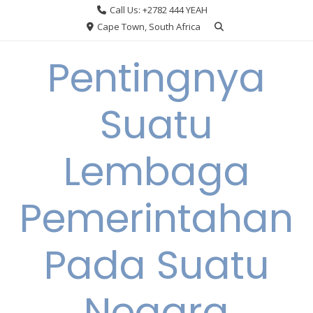
Skip
Call Us: +2782 444 YEAH
to
Cape Town, South Africa
content
Pentingnya
Suatu
Lembaga
Pemerintahan
Pada Suatu
Negara