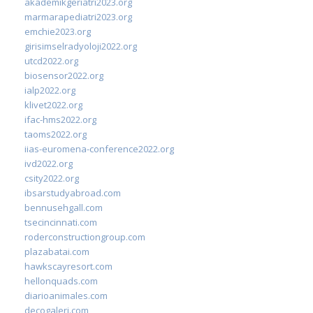
akademikgeriatri2023.org
marmarapediatri2023.org
emchie2023.org
girisimselradyoloji2022.org
utcd2022.org
biosensor2022.org
ialp2022.org
klivet2022.org
ifac-hms2022.org
taoms2022.org
iias-euromena-conference2022.org
ivd2022.org
csity2022.org
ibsarstudyabroad.com
bennusehgall.com
tsecincinnati.com
roderconstructiongroup.com
plazabatai.com
hawkscayresort.com
hellonquads.com
diarioanimales.com
decogaleri.com