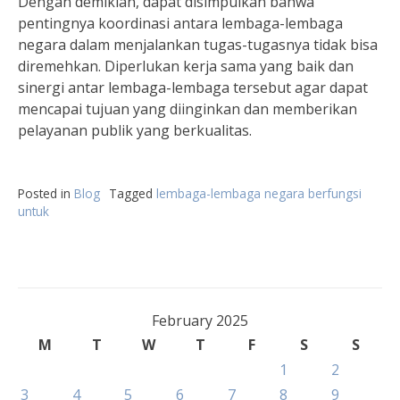
Dengan demikian, dapat disimpulkan bahwa
pentingnya koordinasi antara lembaga-lembaga
negara dalam menjalankan tugas-tugasnya tidak bisa
diremehkan. Diperlukan kerja sama yang baik dan
sinergi antar lembaga-lembaga tersebut agar dapat
mencapai tujuan yang diinginkan dan memberikan
pelayanan publik yang berkualitas.
Posted in
Blog
Tagged
lembaga-lembaga negara berfungsi
untuk
February 2025
M
T
W
T
F
S
S
1
2
3
4
5
6
7
8
9