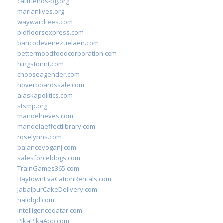
catfriends-bg.org
marianlives.org
waywardtees.com
pidfloorsexpress.com
bancodevenezuelaen.com
bettermoodfoodcorporation.com
hingstonnt.com
chooseagender.com
hoverboardssale.com
alaskapolitics.com
stsmp.org
manoelneves.com
mandelaeffectlibrary.com
roselynns.com
balanceyoganj.com
salesforceblogs.com
TrainGames365.com
BaytownEvaCationRentals.com
JabalpurCakeDelivery.com
halobjd.com
intelligenceqatar.com
PikaPikaApp.com