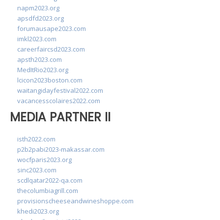
napm2023.org
apsdfd2023.org
forumausape2023.com
imkl2023.com
careerfaircsd2023.com
apsth2023.com
MedItRio2023.org
lcicon2023boston.com
waitangidayfestival2022.com
vacancesscolaires2022.com
MEDIA PARTNER II
isth2022.com
p2b2pabi2023-makassar.com
wocfparis2023.org
sinc2023.com
scdlqatar2022-qa.com
thecolumbiagrill.com
provisionscheeseandwineshoppe.com
khedi2023.org