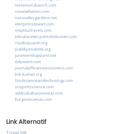
mestrinorubanofc.com
novelatherton.com
nassvalleygardens.net
electjohnstewart.com
omptourtravels.com
tribratanews-polreskebumen.com
rsudbayuasih.org
publikjurnalistik.org
juneteenthapparel.net
italywarm.com
journaloffinanceeconomics.com
kvk-kumari.org
foodscienceandtechnology.com
scisportsscience.com
addisababacuisineaz.com
burgerimcamas.com
Link Alternatif
Togel HK