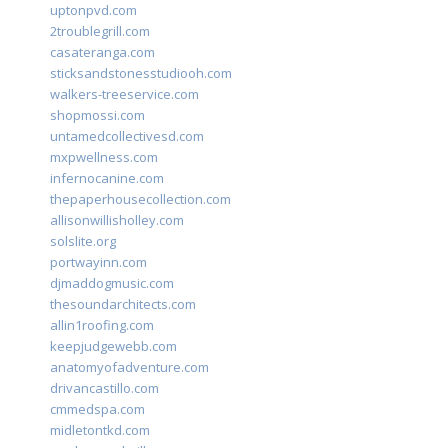
uptonpvd.com
2troublegrill.com
casateranga.com
sticksandstonesstudiooh.com
walkers-treeservice.com
shopmossi.com
untamedcollectivesd.com
mxpwellness.com
infernocanine.com
thepaperhousecollection.com
allisonwillisholley.com
solslite.org
portwayinn.com
djmaddogmusic.com
thesoundarchitects.com
allin1roofing.com
keepjudgewebb.com
anatomyofadventure.com
drivancastillo.com
cmmedspa.com
midletontkd.com