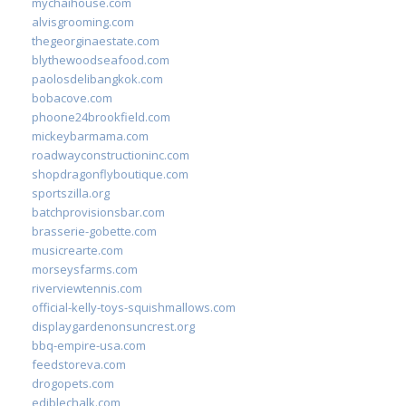
mychaihouse.com
alvisgrooming.com
thegeorginaestate.com
blythewoodseafood.com
paolosdelibangkok.com
bobacove.com
phoone24brookfield.com
mickeybarmama.com
roadwayconstructioninc.com
shopdragonflyboutique.com
sportszilla.org
batchprovisionsbar.com
brasserie-gobette.com
musicrearte.com
morseysfarms.com
riverviewtennis.com
official-kelly-toys-squishmallows.com
displaygardenonsuncrest.org
bbq-empire-usa.com
feedstoreva.com
drogopets.com
ediblechalk.com