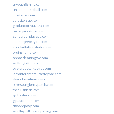
aryouthfishing.com
united-basketball.com
tios-tacos.com
cafecito-satx.com
graduacionviu2023.com
pecanjackstogo.com
zengardendayspa.com
sparklejewelryinc.com
ironcladtattoostudio.com
bruinshome.com
annascleaningsvc.com
wolfcitytattoo.com
oysterbayturkeytrot.com
lafronterarestauranteybar.com
lilyandrosetearoom.com
olivesburgberrypatch.com
theslushkids.com
giobastian.com
glpascensori.com
rifloorepoxy.com
woolleymillingandpaving.com