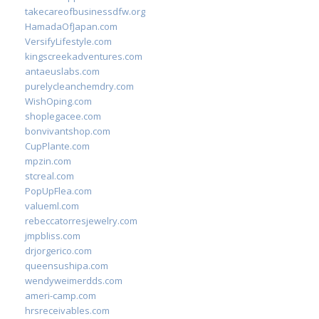
takecareofbusinessdfw.org
HamadaOfJapan.com
VersifyLifestyle.com
kingscreekadventures.com
antaeuslabs.com
purelycleanchemdry.com
WishOping.com
shoplegacee.com
bonvivantshop.com
CupPlante.com
mpzin.com
stcreal.com
PopUpFlea.com
valueml.com
rebeccatorresjewelry.com
jmpbliss.com
drjorgerico.com
queensushipa.com
wendyweimerdds.com
ameri-camp.com
hrsreceivables.com