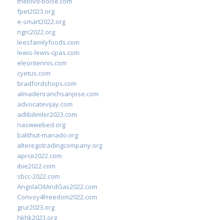
theblvd-boise.com
fpet2023.org
e-smart2022.org
ngrc2022.org
leesfamilyfoods.com
lewis-lewis-cpas.com
eleontennis.com
cyetus.com
bradfordshops.com
almadenranchsanjose.com
advocatevijay.com
adlibilimler2023.com
naswwebed.org
balithut-manado.org
alteregotradingcompany.org
aprce2022.com
ibie2022.com
sbcc-2022.com
AngolaOilAndGas2022.com
Convoy4Freedom2022.com
grur2023.org
hkhk2023.org